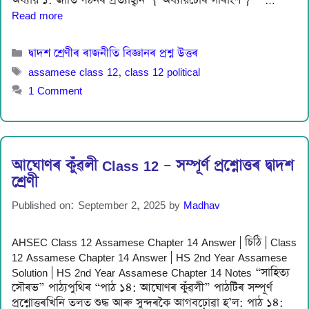
অধ্যায় ১: জাতি গঠনৰ প্ৰত্যাহ্বান { অধ্যায়টোৰ সাৰাংশ } …
Read more
Categories
দ্বাদশ শ্ৰেণীৰ ৰাজনীতি বিজ্ঞানৰ প্ৰশ্ন উত্তৰ
Tags
assamese class 12
,
class 12 political
1 Comment
আঘোণৰ কুঁৱলী Class 12 – সম্পূৰ্ণ প্ৰশ্নোত্তৰ দ্বাদশ
শ্ৰেণী
Published on: September 2, 2025
by
Madhav
AHSEC Class 12 Assamese Chapter 14 Answer | চিঠি | Class
12 Assamese Chapter 14 Answer | HS 2nd Year Assamese
Solution | HS 2nd Year Assamese Chapter 14 Notes “সাহিত্য
সৌৰভ” পাঠ্যপুথিৰ “পাঠ ১৪: আঘোণৰ কুঁৱলী” পাঠটিৰ সম্পূৰ্ণ
প্ৰশ্নোত্তৰখিনি তলত শুদ্ধ আৰু সুন্দৰকৈ আগবঢ়োৱা হ’ল: পাঠ ১৪: