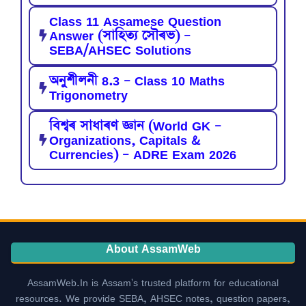
Class 11 Assamese Question
Answer (সাহিত্য সৌৰভ) –
SEBA/AHSEC Solutions
অনুশীলনী 8.3 – Class 10 Maths
Trigonometry
বিশ্বৰ সাধাৰণ জ্ঞান (World GK –
Organizations, Capitals &
Currencies) – ADRE Exam 2026
About AssamWeb
AssamWeb.In is Assam's trusted platform for educational
resources. We provide SEBA, AHSEC notes, question papers,