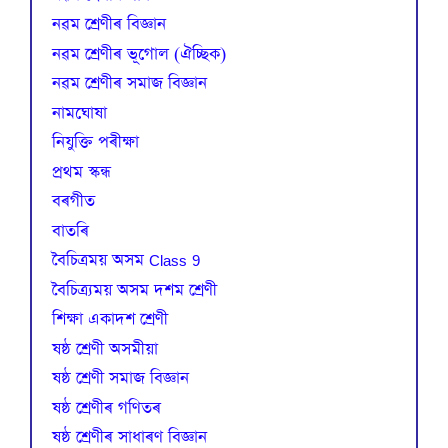
নৱম শ্ৰেণীৰ বিজ্ঞান
নৱম শ্ৰেণীৰ ভূগোল (ঐচ্ছিক)
নৱম শ্ৰেণীৰ সমাজ বিজ্ঞান
নামঘোষা
নিযুক্তি পৰীক্ষা
প্রথম স্কন্ধ
বৰগীত
বাতৰি
বৈচিত্রময় অসম Class 9
বৈচিত্র্যময় অসম দশম শ্ৰেণী
শিক্ষা একাদশ শ্ৰেণী
ষষ্ঠ শ্ৰেণী অসমীয়া
ষষ্ঠ শ্ৰেণী সমাজ বিজ্ঞান
ষষ্ঠ শ্ৰেণীৰ গণিতৰ
ষষ্ঠ শ্ৰেণীৰ সাধাৰণ বিজ্ঞান