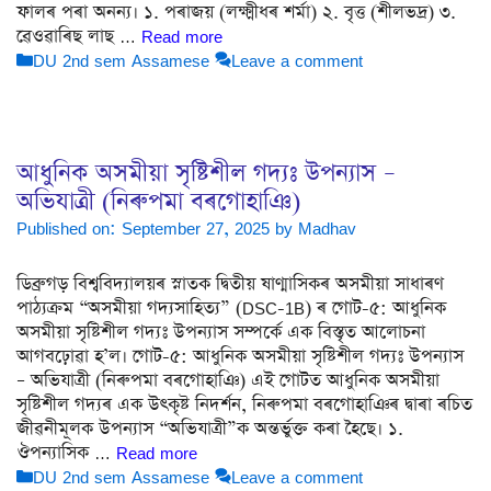
ফালৰ পৰা অনন্য। ১. পৰাজয় (লক্ষ্মীধৰ শৰ্মা) ২. বৃত্ত (শীলভদ্ৰ) ৩.
ৱেওৱাৰিছ লাছ …
Read more
Categories
DU 2nd sem Assamese
Leave a comment
আধুনিক অসমীয়া সৃষ্টিশীল গদ্যঃ উপন্যাস –
অভিযাত্রী (নিৰুপমা বৰগোহাঞি)
Published on: September 27, 2025
by
Madhav
ডিব্ৰুগড় বিশ্ববিদ্যালয়ৰ স্নাতক দ্বিতীয় ষাণ্মাসিকৰ অসমীয়া সাধাৰণ
পাঠ্যক্ৰম “অসমীয়া গদ্যসাহিত্য” (DSC-1B) ৰ গোট-৫: আধুনিক
অসমীয়া সৃষ্টিশীল গদ্যঃ উপন্যাস সম্পৰ্কে এক বিস্তৃত আলোচনা
আগবঢ়োৱা হ’ল। গোট-৫: আধুনিক অসমীয়া সৃষ্টিশীল গদ্যঃ উপন্যাস
– অভিযাত্রী (নিৰুপমা বৰগোহাঞি) এই গোটত আধুনিক অসমীয়া
সৃষ্টিশীল গদ্যৰ এক উৎকৃষ্ট নিদৰ্শন, নিৰুপমা বৰগোহাঞিৰ দ্বাৰা ৰচিত
জীৱনীমূলক উপন্যাস “অভিযাত্রী”ক অন্তৰ্ভুক্ত কৰা হৈছে। ১.
ঔপন্যাসিক …
Read more
Categories
DU 2nd sem Assamese
Leave a comment