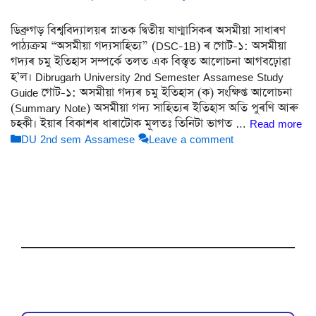
ডিব্ৰুগড় বিশ্ববিদ্যালয়ৰ স্নাতক দ্বিতীয় ষাণ্মাসিকৰ অসমীয়া সাধাৰণ
পাঠ্যক্ৰম “অসমীয়া গদ্যসাহিত্য” (DSC-1B) ৰ গোট-১: অসমীয়া
গদ্যৰ চমু ইতিহাস সম্পৰ্কে তলত এক বিস্তৃত আলোচনা আগবঢ়োৱা
হ’ল। Dibrugarh University 2nd Semester Assamese Study
Guide গোট-১: অসমীয়া গদ্যৰ চমু ইতিহাস (ক) সংক্ষিপ্ত আলোচনা
(Summary Note) অসমীয়া গদ্য সাহিত্যৰ ইতিহাস অতি পুৰণি আৰু
চহকী। ইয়াৰ বিকাশৰ ধাৰাটোক মূলতঃ তিনিটা ভাগত …
Read more
Categories
DU 2nd sem Assamese
Leave a comment