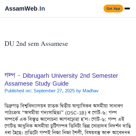
Skip
AssamWeb
.
In
Get App
to
content
Men
DU 2nd sem Assamese
গল্প – Dibrugarh University 2nd Semester
Assamese Study Guide
Published on: September 27, 2025
by
Madhav
ডিব্ৰুগড় বিশ্ববিদ্যালয়ৰ স্নাতক দ্বিতীয় ষাণ্মাসিকৰ অসমীয়া সাধাৰণ
পাঠ্যক্ৰম “অসমীয়া গদ্যসাহিত্য” (DSC-1B) ৰ গোট-৬: গল্প
সম্পৰ্কে এক বিস্তৃত আলোচনা আগবঢ়োৱা হ’ল। গোট-৬: গল্প এই
গোটত আধুনিক অসমীয়া চুটিগল্পৰ তিনিটা ভিন্ন সোৱাদৰ নিদৰ্শন দাঙি
ধৰা হৈছে। প্ৰতিটো গল্পই নিজা নিজা শৈলী, বিষয়বস্তু আৰু আবেদনৰ