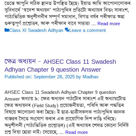
তেন্তে আপুনি সঠিক স্থানত উপস্থিত হৈছে। ইয়াত আমি আপোনালোকৰ
সুবিধাৰ্থে ‘স্বদেশ অধ্যয়ন’ পাঠ্যপুথিৰ প্ৰতিটো অধ্যায়ৰ বিতং সাৰাংশ,
পাঠ্যভিত্তিক অনুশীলনীৰ সম্পূৰ্ণ সমাধান, বিগত বৰ্ষৰ পৰীক্ষাত অহা
গুৰুত্বপূৰ্ণ প্ৰশ্নোত্তৰ, আৰু পৰীক্ষাৰ বাবে সম্ভাৱ্য …
Read more
Categories
Class XI Swadesh Adhyan
Leave a comment
ক্ষেত্ৰ অধ্যয়ন – AHSEC Class 11 Swadesh
Adhyan Chapter 9 question Answer
Published on: September 28, 2025
by
Madhav
AHSEC Class 11 Swadesh Adhyan Chapter 9 question
Answer অধ্যায় ৯: ক্ষেত্ৰ অধ্যয়ন পাঠটোৰ সাৰাংশ এই অধ্যায়টোত
ক্ষেত্ৰ অধ্যয়নৰ (Field Study) প্ৰয়োজনীয়তা, পৰিধি আৰু পদ্ধতিৰ
বিষয়ে আলোচনা কৰা হৈছে। ই ছাত্ৰ-ছাত্ৰীসকলক পাঠ্যপুথিৰ জ্ঞানক
বাস্তৱৰ সৈতে সংযোগ কৰাৰ এক প্ৰায়োগিক দিশ দাঙি ধৰিছে।
অনুশীলনী (পাঠ্যভিত্তিক প্ৰশ্নোত্তৰ) (এই অধ্যায়ৰ শেষত কোনো নিৰ্দিষ্ট
প্ৰশ্ন দিয়া হোৱা নাই। সেয়েহে, …
Read more