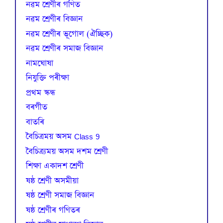
নৱম শ্ৰেণীৰ গণিত
নৱম শ্ৰেণীৰ বিজ্ঞান
নৱম শ্ৰেণীৰ ভূগোল (ঐচ্ছিক)
নৱম শ্ৰেণীৰ সমাজ বিজ্ঞান
নামঘোষা
নিযুক্তি পৰীক্ষা
প্রথম স্কন্ধ
বৰগীত
বাতৰি
বৈচিত্রময় অসম Class 9
বৈচিত্র্যময় অসম দশম শ্ৰেণী
শিক্ষা একাদশ শ্ৰেণী
ষষ্ঠ শ্ৰেণী অসমীয়া
ষষ্ঠ শ্ৰেণী সমাজ বিজ্ঞান
ষষ্ঠ শ্ৰেণীৰ গণিতৰ