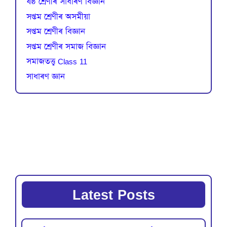
ষষ্ঠ শ্ৰেণীৰ সাধাৰণ বিজ্ঞান
সপ্তম শ্ৰেণীৰ অসমীয়া
সপ্তম শ্ৰেণীৰ বিজ্ঞান
সপ্তম শ্ৰেণীৰ সমাজ বিজ্ঞান
সমাজতত্ত্ব Class 11
সাধাৰণ জ্ঞান
Latest Posts