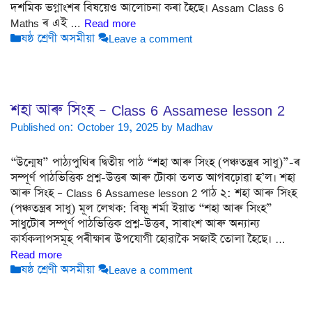
দশমিক ভগ্নাংশৰ বিষয়েও আলোচনা কৰা হৈছে। Assam Class 6
Maths ৰ এই …
Read more
Categories
ষষ্ঠ শ্ৰেণী অসমীয়া
Leave a comment
শহা আৰু সিংহ – Class 6 Assamese lesson 2
Published on: October 19, 2025
by
Madhav
“উন্মেষ” পাঠ্যপুথিৰ দ্বিতীয় পাঠ “শহা আৰু সিংহ (পঞ্চতন্ত্ৰৰ সাধু)”-ৰ
সম্পূৰ্ণ পাঠভিত্তিক প্ৰশ্ন-উত্তৰ আৰু টোকা তলত আগবঢ়োৱা হ’ল। শহা
আৰু সিংহ – Class 6 Assamese lesson 2 পাঠ ২: শহা আৰু সিংহ
(পঞ্চতন্ত্ৰৰ সাধু) মূল লেখক: বিষ্ণু শৰ্মা ইয়াত “শহা আৰু সিংহ”
সাধুটোৰ সম্পূৰ্ণ পাঠভিত্তিক প্ৰশ্ন-উত্তৰ, সাৰাংশ আৰু অন্যান্য
কাৰ্যকলাপসমূহ পৰীক্ষাৰ উপযোগী হোৱাকৈ সজাই তোলা হৈছে। …
Read more
Categories
ষষ্ঠ শ্ৰেণী অসমীয়া
Leave a comment