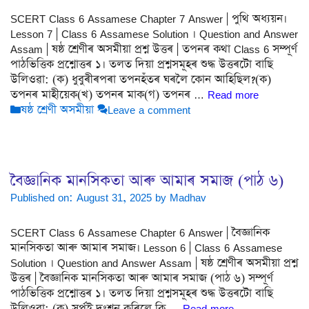
SCERT Class 6 Assamese Chapter 7 Answer | পুথি অধ্যয়ন।
Lesson 7 | Class 6 Assamese Solution । Question and Answer
Assam | ষষ্ঠ শ্ৰেণীৰ অসমীয়া প্ৰশ্ন উত্তৰ | তপনৰ কথা Class 6 সম্পূৰ্ণ
পাঠভিত্তিক প্ৰশ্নোত্তৰ ১। তলত দিয়া প্ৰশ্নসমূহৰ শুদ্ধ উত্তৰটো বাছি
উলিওৱা: (ক) ধুবুৰীৰপৰা তপনহঁতৰ ঘৰলৈ কোন আহিছিল?(ক)
তপনৰ মাহীয়েক(খ) তপনৰ মাক(গ) তপনৰ …
Read more
Categories
ষষ্ঠ শ্ৰেণী অসমীয়া
Leave a comment
বৈজ্ঞানিক মানসিকতা আৰু আমাৰ সমাজ (পাঠ ৬)
Published on: August 31, 2025
by
Madhav
SCERT Class 6 Assamese Chapter 6 Answer | বৈজ্ঞানিক
মানসিকতা আৰু আমাৰ সমাজ। Lesson 6 | Class 6 Assamese
Solution । Question and Answer Assam | ষষ্ঠ শ্ৰেণীৰ অসমীয়া প্ৰশ্ন
উত্তৰ | বৈজ্ঞানিক মানসিকতা আৰু আমাৰ সমাজ (পাঠ ৬) সম্পূৰ্ণ
পাঠভিত্তিক প্ৰশ্নোত্তৰ ১। তলত দিয়া প্ৰশ্নসমূহৰ শুদ্ধ উত্তৰটো বাছি
উলিওৱা: (ক) সৰ্পই দংশন কৰিলে কি …
Read more