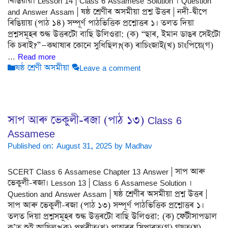
ৰিঙিয়ায়। Lesson 14 | Class 6 Assamese Solution । Question
and Answer Assam | ষষ্ঠ শ্ৰেণীৰ অসমীয়া প্ৰশ্ন উত্তৰ | নদী-দ্বীপে
ৰিঙিয়ায় (পাঠ ১৪) সম্পূৰ্ণ পাঠভিত্তিক প্ৰশ্নোত্তৰ ১। তলত দিয়া
প্ৰশ্নসমূহৰ শুদ্ধ উত্তৰটো বাছি উলিওৱা: (ক) “ছাৰ, ইমান ডাঙৰ সেইটো
কি চৰাই?”—কথাষাৰ কোনে সুধিছিল?(ক) ৰাচিংজাই(খ) চাংপিয়ে(গ)
…
Read more
Categories
ষষ্ঠ শ্ৰেণী অসমীয়া
Leave a comment
সাপ আৰু ভেকুলী-ৰজা (পাঠ ১৩) Class 6
Assamese
Published on: August 31, 2025
by
Madhav
SCERT Class 6 Assamese Chapter 13 Answer | সাপ আৰু
ভেকুলী-ৰজা। Lesson 13 | Class 6 Assamese Solution ।
Question and Answer Assam | ষষ্ঠ শ্ৰেণীৰ অসমীয়া প্ৰশ্ন উত্তৰ |
সাপ আৰু ভেকুলী-ৰজা (পাঠ ১৩) সম্পূৰ্ণ পাঠভিত্তিক প্ৰশ্নোত্তৰ ১।
তলত দিয়া প্ৰশ্নসমূহৰ শুদ্ধ উত্তৰটো বাছি উলিওৱা: (ক) ফেটীসাপডাল
ক’ত শুই আছিল?(ক) পুখুৰীত(খ) পাহাৰৰ সিপাৰত(গ) গছত(ঘ) …