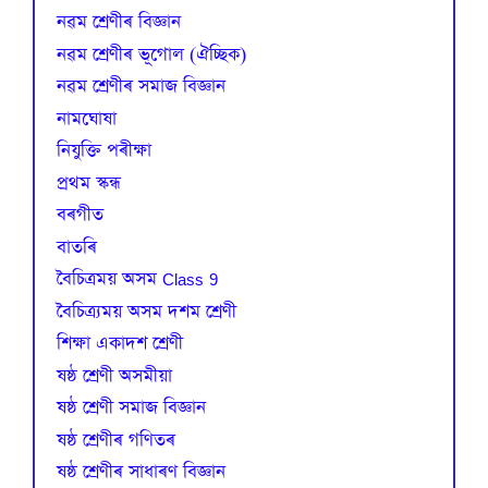
নৱম শ্ৰেণীৰ বিজ্ঞান
নৱম শ্ৰেণীৰ ভূগোল (ঐচ্ছিক)
নৱম শ্ৰেণীৰ সমাজ বিজ্ঞান
নামঘোষা
নিযুক্তি পৰীক্ষা
প্রথম স্কন্ধ
বৰগীত
বাতৰি
বৈচিত্রময় অসম Class 9
বৈচিত্র্যময় অসম দশম শ্ৰেণী
শিক্ষা একাদশ শ্ৰেণী
ষষ্ঠ শ্ৰেণী অসমীয়া
ষষ্ঠ শ্ৰেণী সমাজ বিজ্ঞান
ষষ্ঠ শ্ৰেণীৰ গণিতৰ
ষষ্ঠ শ্ৰেণীৰ সাধাৰণ বিজ্ঞান