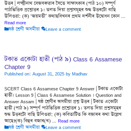
উত্তৰ | লক্ষ্মীনাথ বেজবৰুৱাৰ সৈতে সাক্ষাৎকাৰ (পাঠ ১০) সম্পূৰ্ণ
পাঠভিত্তিক প্ৰশ্নোত্তৰ ১। তলত দিয়া প্ৰশ্নসমূহৰ শুদ্ধ উত্তৰটো বাছি
উলিওৱা: (ক) ‘জয়মতী’ কথাছবিখনৰ প্ৰথম দৰ্শনীৰ উদ্বোধন কোন …
Read more
Categories
ষষ্ঠ শ্ৰেণী অসমীয়া
Leave a comment
টকাত একোটা হাতী (পাঠ ৯) Class 6 Assamese
Chapter 9
Published on: August 31, 2025
by
Madhav
SCERT Class 6 Assamese Chapter 9 Answer | টকাত একোটা
হাতী। Lesson 9 | Class 6 Assamese Solution । Question and
Answer Assam | ষষ্ঠ শ্ৰেণীৰ অসমীয়া প্ৰশ্ন উত্তৰ | টকাত একোটা
হাতী (পাঠ ৯) সম্পূৰ্ণ পাঠভিত্তিক প্ৰশ্নোত্তৰ ১। তলত দিয়া প্ৰশ্নসমূহৰ
শুদ্ধ উত্তৰটো বাছি উলিওৱা: (ক) কবিতাটিত কি বজাৰৰ কথা উল্লেখ
আছে?(ক) বিহুৰ বজাৰ(খ) …
Read more
Categories
ষষ্ঠ শ্ৰেণী অসমীয়া
Leave a comment