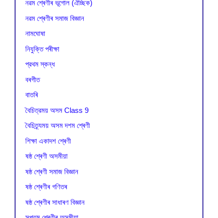
নৱম শ্ৰেণীৰ ভূগোল (ঐচ্ছিক)
নৱম শ্ৰেণীৰ সমাজ বিজ্ঞান
নামঘোষা
নিযুক্তি পৰীক্ষা
প্রথম স্কন্ধ
বৰগীত
বাতৰি
বৈচিত্রময় অসম Class 9
বৈচিত্র্যময় অসম দশম শ্ৰেণী
শিক্ষা একাদশ শ্ৰেণী
ষষ্ঠ শ্ৰেণী অসমীয়া
ষষ্ঠ শ্ৰেণী সমাজ বিজ্ঞান
ষষ্ঠ শ্ৰেণীৰ গণিতৰ
ষষ্ঠ শ্ৰেণীৰ সাধাৰণ বিজ্ঞান
সপ্তম শ্ৰেণীৰ অসমীয়া