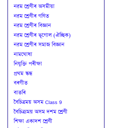
নৱম শ্ৰেণীৰ অসমীয়া
নৱম শ্ৰেণীৰ গণিত
নৱম শ্ৰেণীৰ বিজ্ঞান
নৱম শ্ৰেণীৰ ভূগোল (ঐচ্ছিক)
নৱম শ্ৰেণীৰ সমাজ বিজ্ঞান
নামঘোষা
নিযুক্তি পৰীক্ষা
প্রথম স্কন্ধ
বৰগীত
বাতৰি
বৈচিত্রময় অসম Class 9
বৈচিত্র্যময় অসম দশম শ্ৰেণী
শিক্ষা একাদশ শ্ৰেণী