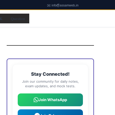
✉️ info@assamweb.in
K
Question
Stay Connected!
Join our community for daily notes,
exam updates, and mock tests.
Join WhatsApp