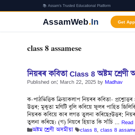
Skip
📚 Assam's Trusted Educational Platform
to
content
AssamWeb
.
In
Get App
class 8 assamese
নিয়ৰৰ কবিতা Class 8 অষ্টম শ্ৰেণী অসম
Published on: March 22, 2025
by
Madhav
ক-পাঠভিত্তিক ক্ৰিয়াকলাপ নিয়ৰৰ কবিতা- প্ৰশ্নোত্তৰ 
উত্তৰ: মুকুতা মণিটি বুলি কবিয়ে ফুলৰ পাহিত জি
নিয়ৰক কবিয়ে কাৰ লগত তুলনা কৰিছে?উত্তৰ: নিয়
তুলনা কৰিছে। (গ) নিয়ৰে হিয়াত কি সাঁচি …
Read
Categories
Tags
অষ্টম শ্ৰেণী অসমীয়া
class 8
,
class 8 assam