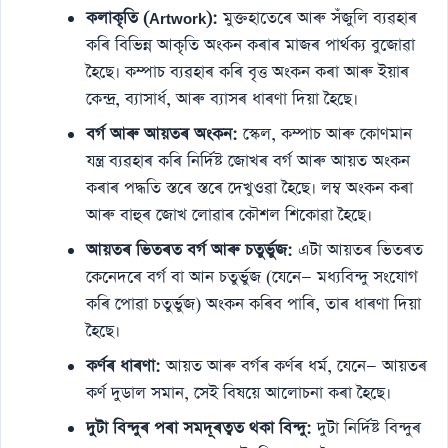
কলাকৃতি (Artwork):
মুক্তহাতেৰে আৰু সঁজুলি ব্যৱহাৰ
কৰি বিভিন্ন আকৃতি অংকন কৰাৰ মাজৰ পাৰ্থক্য বুজোৱা
হৈছে। কম্পাচ ব্যৱহাৰ কৰি বৃত্ত অংকন কৰা আৰু ইয়াৰ
কেন্দ্ৰ, ব্যাসাৰ্ধ, আৰু ব্যাসৰ ধাৰণা দিয়া হৈছে।
বৰ্গ আৰু আয়তৰ অংকন:
স্কেল, কম্পাচ আৰু কোণমান
যন্ত্ৰ ব্যৱহাৰ কৰি নিৰ্দিষ্ট জোখৰ বৰ্গ আৰু আয়ত অংকন
কৰাৰ পদ্ধতি স্তৰে স্তৰে দেখুওৱা হৈছে। লম্ব অংকন কৰা
আৰু বাহুৰ জোখ লোৱাৰ কৌশল শিকোৱা হৈছে।
আয়তৰ ভিতৰত বৰ্গ আৰু চতুৰ্ভুজ:
এটা আয়তৰ ভিতৰত
কেনেদৰে বৰ্গ বা আন চতুৰ্ভুজ (যেনে— মধ্যবিন্দু সংযোগ
কৰি পোৱা চতুৰ্ভুজ) অংকন কৰিব পাৰি, তাৰ ধাৰণা দিয়া
হৈছে।
কৰ্ণৰ ধাৰণা:
আয়ত আৰু বৰ্গৰ কৰ্ণৰ ধৰ্ম, যেনে— আয়তৰ
কৰ্ণ দুডাল সমান, সেই বিষয়ে আলোচনা কৰা হৈছে।
দুটা বিন্দুৰ পৰা সমদূৰত্বত থকা বিন্দু:
দুটা নিৰ্দিষ্ট বিন্দুৰ