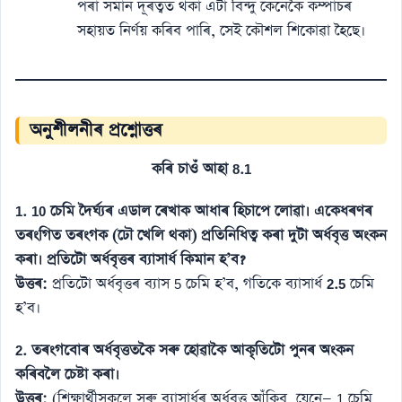
পৰা সমান দূৰত্বত থকা এটা বিন্দু কেনেকৈ কম্পাচৰ
সহায়ত নিৰ্ণয় কৰিব পাৰি, সেই কৌশল শিকোৱা হৈছে।
অনুশীলনীৰ প্ৰশ্নোত্তৰ
কৰি চাওঁ আহা 8.1
1. 10 চেমি দৈৰ্ঘ্যৰ এডাল ৰেখাক আধাৰ হিচাপে লোৱা। একেধৰণৰ
তৰংগিত তৰংগক (ঢৌ খেলি থকা) প্ৰতিনিধিত্ব কৰা দুটা অৰ্ধবৃত্ত অংকন
কৰা। প্ৰতিটো অৰ্ধবৃত্তৰ ব্যাসাৰ্ধ কিমান হ’ব?
উত্তৰ:
প্ৰতিটো অৰ্ধবৃত্তৰ ব্যাস 5 চেমি হ’ব, গতিকে ব্যাসাৰ্ধ
2.5
চেমি
হ’ব।
2. তৰংগবোৰ অৰ্ধবৃত্ততকৈ সৰু হোৱাকৈ আকৃতিটো পুনৰ অংকন
কৰিবলৈ চেষ্টা কৰা।
উত্তৰ:
(শিক্ষাৰ্থীসকলে সৰু ব্যাসাৰ্ধৰ অৰ্ধবৃত্ত আঁকিব, যেনে— 1 চেমি