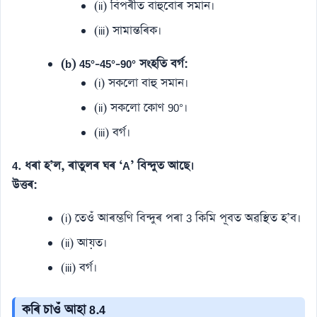
(ii) বিপৰীত বাহুবোৰ সমান।
(iii) সামান্তৰিক।
(b) 45°-45°-90° সংহতি বৰ্গ:
(i) সকলো বাহু সমান।
(ii) সকলো কোণ 90°।
(iii) বৰ্গ।
4. ধৰা হ’ল, ৰাতুলৰ ঘৰ ‘A’ বিন্দুত আছে।
উত্তৰ:
(i) তেওঁ আৰম্ভণি বিন্দুৰ পৰা 3 কিমি পূবত অৱস্থিত হ’ব।
(ii) আয়ত।
(iii) বৰ্গ।
কৰি চাওঁ আহা 8.4