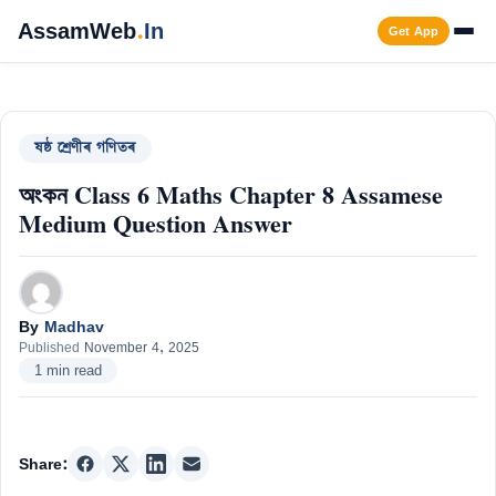
Skip
AssamWeb
.
In
Get App
to
content
Men
ষষ্ঠ শ্ৰেণীৰ গণিতৰ
অংকন Class 6 Maths Chapter 8 Assamese
Medium Question Answer
By
Madhav
Published
November 4, 2025
1 min read
Share: