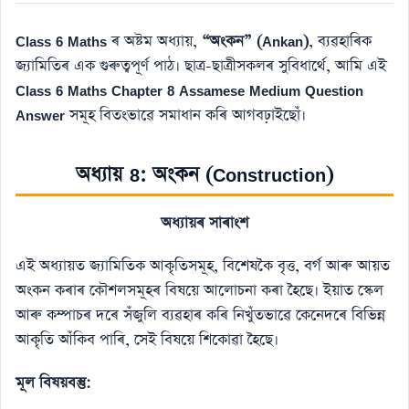
Class 6 Maths
ৰ অষ্টম অধ্যায়,
“অংকন” (Ankan)
, ব্যৱহাৰিক
জ্যামিতিৰ এক গুৰুত্বপূৰ্ণ পাঠ। ছাত্ৰ-ছাত্ৰীসকলৰ সুবিধাৰ্থে, আমি এই
Class 6 Maths Chapter 8 Assamese Medium Question
Answer
সমূহ বিতংভাৱে সমাধান কৰি আগবঢ়াইছোঁ।
অধ্যায় 8: অংকন (Construction)
অধ্যায়ৰ সাৰাংশ
এই অধ্যায়ত জ্যামিতিক আকৃতিসমূহ, বিশেষকৈ বৃত্ত, বৰ্গ আৰু আয়ত
অংকন কৰাৰ কৌশলসমূহৰ বিষয়ে আলোচনা কৰা হৈছে। ইয়াত স্কেল
আৰু কম্পাচৰ দৰে সঁজুলি ব্যৱহাৰ কৰি নিখুঁতভাৱে কেনেদৰে বিভিন্ন
আকৃতি আঁকিব পাৰি, সেই বিষয়ে শিকোৱা হৈছে।
মূল বিষয়বস্তু: