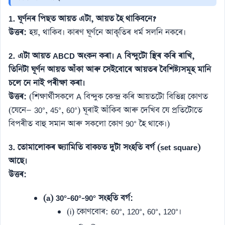
1. ঘূৰ্ণনৰ পিছত আয়ত এটা, আয়ত হৈ থাকিবনে?
উত্তৰ:
হয়, থাকিব। কাৰণ ঘূৰ্ণনে আকৃতিৰ ধৰ্ম সলনি নকৰে।
2. এটা আয়ত ABCD অংকন কৰা। A বিন্দুটো স্থিৰ কৰি ৰাখি,
তিনিটা ঘূৰ্ণন আয়ত আঁকা আৰু সেইবোৰে আয়তৰ বৈশিষ্ট্যসমূহ মানি
চলে নে নাই পৰীক্ষা কৰা।
উত্তৰ:
(শিক্ষাৰ্থীসকলে A বিন্দুক কেন্দ্ৰ কৰি আয়তটো বিভিন্ন কোণত
(যেনে— 30°, 45°, 60°) ঘূৰাই আঁকিব আৰু দেখিব যে প্ৰতিটোতে
বিপৰীত বাহু সমান আৰু সকলো কোণ 90° হৈ থাকে।)
3. তোমালোকৰ জ্যামিতি বাকচত দুটা সংহতি বৰ্গ (set square)
আছে।
উত্তৰ:
(a) 30°-60°-90° সংহতি বৰ্গ:
(i) কোণবোৰ: 60°, 120°, 60°, 120°।