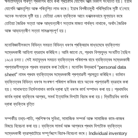
ক্ষমতাসমূহৰ পৰিপূৰ্ণ প্ৰকাশৰ বাবে কৰা প্ৰচেষ্টাৰ যোগেদি আত্ম বিকাশ সংঘটিত হয়। ইয়াৰ
যোগেদি আত্মতৃপ্তি আৰু পৰিতৃপ্তি লাভ কৰে। ইয়াৰ বিপৰীতমুখী পৰিস্থিতিৰ সৃষ্টি হ’লেহে
অনেক সংঘাতৰ সৃষ্টি হয়। যেতিয়া এজন ব্যক্তিক আনে ধনাত্মকভাবে মূল্যায়ন কৰে
তেতিয়া জৈৱিক সত্তা আৰু আভ্যন্তৰীণ সত্তাৰ মাজত পাৰ্থক্য নাথাকে, অর্থাৎ জৈৱিক
আৰু আভ্যন্তৰীণ সত্তা সামঞ্জস্যপূর্ণ হয়।
মনোবিজ্ঞানীসকলে বিভিন্ন সময়ত বিভিন্ন ধৰণৰ প্ৰক্ৰিয়াৰ মাধ্যমেৰে ব্যক্তিগত
সম্ভেদকাৰী আহিলা ব্যৱহাৰ কৰিছিল। আমি জানো যে, প্রথম বিশ্বযুদ্ধ সংঘটিত হৈছিল
১৯১৪ চনত। সেই মহাযুদ্ধৰ সময়ত ব্যক্তিত্বৰ পৰিমাপৰ বাবে ব্যক্তিত্বৰ সম্ভেদকাৰী
প্ৰশ্নাৱলীসমূহক প্রথম ব্যৱহাৰ কৰা হৈছিল। মনোবিদ উদ্ভৱৰ্থে “personal data
sheet” নামৰ প্ৰথম ব্যক্তিত্বৰ সম্ভেদকাৰী প্ৰশ্নাৱলী প্রস্তুত কৰিছিল। বর্তমান
ব্যক্তিত্বৰ বিভিন্ন ধৰণৰ সংৰক্ষণ পৰিমাপ কৰিবৰ বাবে অনেক প্রশ্নাৱলী ব্যৱহাৰ কৰা
হয়। সাধাৰণতে নিৰ্দেশনাদান কাৰ্যৰ দ্বাৰা দুই ধৰণৰ কাৰ্য সম্পাদন কৰা হয়। প্রথমবিধ
কাৰ্যৰ দ্বাৰা ব্যক্তিৰ আগ্ৰহ, সমৰ্থ ইত্যাদিৰ দিশটো বিচাৰ কৰা হয়। দ্বিতীয়বিধ কাৰ্যৰ
দ্বাৰা ব্যক্তিৰ বৃত্তি
সম্পৰ্কীয় তথ্য-পাতি, প্ৰশিক্ষণৰ সুবিধা, সামাজিক সম্পৰ্ক আৰু সামাজিক কাম-কাজৰ
বিষয়ে বিবেচনা কৰা হয়। ব্যক্তিৰ সামৰ্থ আৰু আগ্ৰহৰ প্ৰথম দিশটোক ব্যক্তিত্ব
সম্ভেদকাৰী ব্যৱস্থাটোৱে সম্পূৰ্ণৰূপে বিচাৰ-বিবেচনা কৰে। Individual inventory