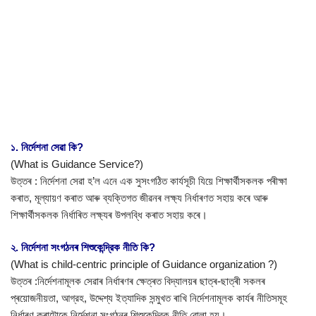
১. নির্দেশনা সেৱা কি?
(What is Guidance Service?)
উত্তৰ : নিৰ্দেশনা সেৱা হ’ল এনে এক সুসংগঠিত কার্যসূচী যিয়ে শিক্ষার্থীসকলক পৰীক্ষা
কৰাত, মূল্যায়ণ কৰাত আৰু ব্যক্তিগত জীৱনৰ লক্ষ্য নিৰ্ধাৰণত সহায় কৰে আৰু
শিক্ষাৰ্থীসকলক নিৰ্ধাৰিত লক্ষ্যৰ উপলব্ধি কৰাত সহায় কৰে।
২. নির্দেশনা সংগঠনৰ শিশুকেন্দ্রিক নীতি কি?
(What is child-centric principle of Guidance organization ?)
উত্তৰ :নিৰ্দেশনামূলক সেৱাৰ নিৰ্ধাৰণৰ ক্ষেত্ৰত বিদ্যালয়ৰ ছাত্ৰ-ছাত্ৰী সকলৰ
প্ৰয়োজনীয়তা, আগ্রহ, উদ্দেশ্য ইত্যাদিক সন্মুখত ৰাখি নিৰ্দেশনামূলক কার্যৰ নীতিসমূহ
নিৰ্ধাৰণ কৰাটোকে নির্দেশনা সংগঠনৰ শিশুকেন্দ্রিক নীতি বোলা হয়।