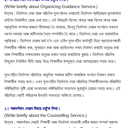
(Write briefly about Organizing Guidance Service.)
উত্তৰ : নির্দেশনা সেৱা আৰু আঁচনিৰ সুসংগঠনৰ ওপৰতেই নিৰ্দেশনা প্ৰক্ৰিয়াৰ কৃতকাৰ্যতা
ঘাইকৈ নিৰ্ভৰশীল হোৱা দেখা যায়। এই বিষয়টো বিশেষ ক্ষেত্র আৰু বিশেষ মানৱ আৰু
প্রাকৃতিক সম্পদৰ মাজতে সীমাবদ্ধ হৈ নাথাকে, কিন্তু নির্দেশনা সেৱাৰ সংগঠনে সকলো
ধৰণৰ সমস্যা আৰু জটিলতাৰ সৈতে সম্পর্কিত হৈ থাকে। নির্দেশনা সেৱা এক ধাৰাবাহিক
প্রক্রিয়া। নির্দেশনা সেৱাৰ অৰ্থ হ’ল এনে এবিধ সুসংগঠিত কার্যসূচী যিয়ে প্রত্যেকগৰাকী
শিক্ষার্থীক পৰীক্ষা কৰা, মূল্যায়ণ কৰা আৰু ব্যক্তিগত লক্ষ্য নিৰ্ধাৰণ কৰাটো অনুভৱ কৰা
আৰু শিক্ষার্থীয়ে লক্ষ্যবোৰৰ অনুভৱ কৰাত সহায় কৰাটোকে বুজায়। নির্দেশনা আঁচনিৰ
কিছুমান নিৰ্ধাৰিত নীতি আছে যিয়ে শিক্ষার্থীক উপযুক্ত সেৱা আগবঢ়োৱাত সহায় কৰে।
সুসংগঠিত নির্দেশনা আঁচনিয়ে আধুনিক সমাজৰ জটিল সামাজিক সংঘাত নিবাৰণ কৰাত
শিক্ষার্থীক সহায় কৰে। এখন সুসংগঠিত নির্দেশনা সেৱা আঁচনিয়ে শিক্ষার্থীসকলক পৰিৱৰ্তিত
পৰিস্থিতিত সৃষ্টি হোৱা সংঘাতময় পৰিস্থিতিত সাহসেৰে মুখামুখি হোৱাত সহায় কৰে। এই
আঁচনিয়ে শ্রেণী পৰিৱেশৰ উন্নতি সাধনতো অৰিহণা যোগায়।
২। পৰামৰ্শদান সেৱাৰ বিষয়ে চমুকৈ লিখা।
(Write briefly about the Counselling Service.)
উত্তৰ : পৰামৰ্শদান সেৱাই শিক্ষার্থী আৰু নিৰ্দেশনা দানকাৰী কৰ্মীৰ মাজত সম্পর্ক স্থাপন