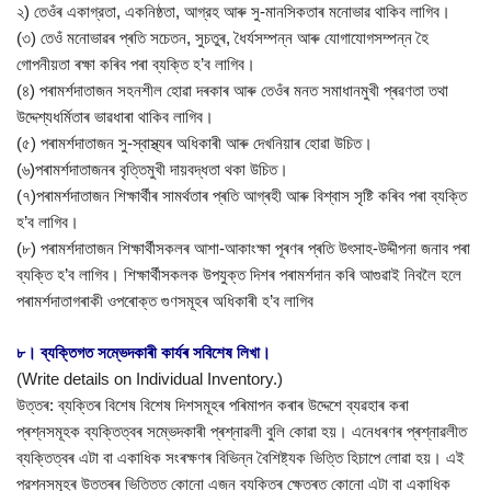
২) তেওঁৰ একাগ্রতা, একনিষ্ঠতা, আগ্রহ আৰু সু-মানসিকতাৰ মনোভাৱ থাকিব লাগিব।
(৩) তেওঁ মনোভাৱৰ প্ৰতি সচেতন, সুচতুৰ, ধৈৰ্যসম্পন্ন আৰু যোগাযোগসম্পন্ন হৈ
গোপনীয়তা ৰক্ষা কৰিব পৰা ব্যক্তি হ’ব লাগিব।
(৪) পৰামৰ্শদাতাজন সহনশীল হোৱা দৰকাৰ আৰু তেওঁৰ মনত সমাধানমুখী প্ৰৱণতা তথা
উদ্দেশ্যধর্মিতাৰ ভাৱধাৰা থাকিব লাগিব।
(৫) পৰামৰ্শদাতাজন সু-স্বাস্থ্যৰ অধিকাৰী আৰু দেখনিয়াৰ হোৱা উচিত।
(৬)পৰামৰ্শদাতাজনৰ বৃত্তিমুখী দায়বদ্ধতা থকা উচিত।
(৭)পৰামৰ্শদাতাজন শিক্ষাৰ্থীৰ সামৰ্থতাৰ প্ৰতি আগ্ৰহী আৰু বিশ্বাস সৃষ্টি কৰিব পৰা ব্যক্তি
হ’ব লাগিব।
(৮) পৰামৰ্শদাতাজন শিক্ষার্থীসকলৰ আশা-আকাংক্ষা পূৰণৰ প্ৰতি উৎসাহ-উদ্দীপনা জনাব পৰা
ব্যক্তি হ’ব লাগিব। শিক্ষার্থীসকলক উপযুক্ত দিশৰ পৰামৰ্শদান কৰি আগুৱাই নিবলৈ হলে
পৰামৰ্শদাতাগৰাকী ওপৰোক্ত গুণসমূহৰ অধিকাৰী হ’ব লাগিব
৮। ব্যক্তিগত সম্ভেদকাৰী কাৰ্যৰ সবিশেষ লিখা।
(Write details on Individual Inventory.)
উত্তৰ: ব্যক্তিৰ বিশেষ বিশেষ দিশসমূহৰ পৰিমাপন কৰাৰ উদ্দেশে ব্যৱহাৰ কৰা
প্ৰশ্নসমূহক ব্যক্তিত্বৰ সম্ভেদকাৰী প্ৰশ্নাৱলী বুলি কোৱা হয়। এনেধৰণৰ প্ৰশ্নাৱলীত
ব্যক্তিত্বৰ এটা বা একাধিক সংৰক্ষণৰ বিভিন্ন বৈশিষ্ট্যক ভিত্তি হিচাপে লোৱা হয়। এই
প্রশ্নসমূহৰ উত্তৰৰ ভিত্তিত কোনো এজন ব্যক্তিৰ ক্ষেত্ৰত কোনো এটা বা একাধিক