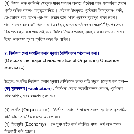
(ঘ) বিজ্ঞান আৰু কাৰিকৰী ক্ষেত্ৰত মানৱ সম্পদৰ অভাৱে নিৰ্দেশনা আৰু পৰামৰ্শদান সেৱাৰ
প্ৰতি অধিক আকর্ষণ অনুভূত কৰিছে। সেইবাবে উপযুক্ত প্রতিভাৰ চিনাক্তকৰণ কৰি,
তেওঁলোকৰ বাবে বিশেষ প্রশিক্ষণ আঁচনি আৰু শিক্ষা প্ৰদানৰ ব্যৱস্থা কৰিব লাগে।
পৰামৰ্শদাতাসকলৰ এটা প্রধান দায়িত্ব হৈছে ছাত্ৰ-ছাত্ৰীসকলৰ অন্তর্নিহিত প্ৰতিভাৰ
বিকাশত সহায় কৰা আৰু এইবোৰে সিহঁতৰ নিজস্ব আগ্রহ ব্যৱহাৰ কৰাৰ লগতে সমাজৰ
ইচ্ছা আকাংক্ষা পূৰণৰ প্ৰতিও নজৰ দিব লাগিব।
৪. নির্দেশনা সেবা সংগঠিত কৰাৰ প্ৰধান বৈশিষ্ট্যবোৰ আলোচনা কৰা।
(Discuss the major characteristics of Organizing Guidance
Services.)
উত্তৰঃ সংগঠিত নির্দেশনা সেৱাৰ প্ৰধান বৈশিষ্টবোৰ তলত অতি চমুকৈ উল্লেখ কৰা হ’ল—
(ক) সুচলকৰণ (Facilitation)
: নির্দেশনা সেৱাই সহকৰ্মীসকলৰ কৌশল, প্রশিক্ষণ
আৰু আগ্ৰহবোৰৰ ব্যৱহাৰ সুচল কৰে।
(খ) সংগঠন (Organization) : নির্দেশনা সেৱাত নিয়োজিত সকলো ব্যক্তিৰ সুসংগঠিত
কার্য আঁচনিত অধিক গুৰুত্ব আৰোপ কৰে।
(গ) মিতব্যয়ী (Economy) : এক সুসংগঠিত কার্য আঁচনিয়ে সময়, অর্থ আৰু শ্ৰমৰ
মিতব্যয়ী কৰি তোলে।