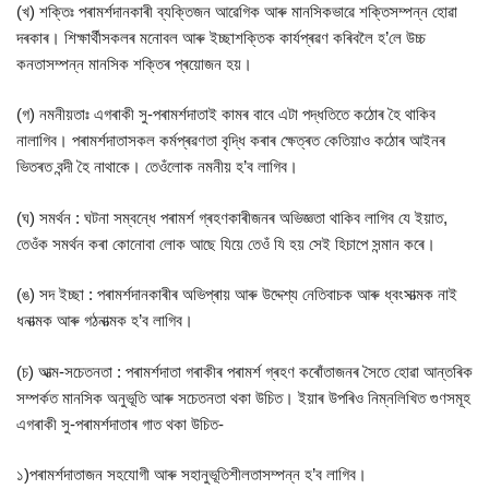
(খ) শক্তিঃ পৰামৰ্শদানকাৰী ব্যক্তিজন আৱেগিক আৰু মানসিকভাৱে শক্তিসম্পন্ন হোৱা
দৰকাৰ। শিক্ষাৰ্থীসকলৰ মনোবল আৰু ইচ্ছাশক্তিক কার্যপ্ৰৱণ কৰিবলৈ হ’লে উচ্চ
কনতাসম্পন্ন মানসিক শক্তিৰ প্ৰয়োজন হয়।
(গ) নমনীয়তাঃ এগৰাকী সু-পৰামৰ্শদাতাই কামৰ বাবে এটা পদ্ধতিতে কঠোৰ হৈ থাকিব
নালাগিব। পৰামৰ্শদাতাসকল কর্মপ্ৰৱণতা বৃদ্ধি কৰাৰ ক্ষেত্ৰত কেতিয়াও কঠোৰ আইনৰ
ভিতৰত বন্দী হৈ নাথাকে। তেওঁলোক নমনীয় হ’ব লাগিব।
(ঘ) সমর্থন : ঘটনা সম্বন্ধে পৰামৰ্শ গ্ৰহণকাৰীজনৰ অভিজ্ঞতা থাকিব লাগিব যে ইয়াত,
তেওঁক সমৰ্থন কৰা কোনোবা লোক আছে যিয়ে তেওঁ যি হয় সেই হিচাপে সন্মান কৰে।
(ঙ) সদ ইচ্ছা : পৰামর্শদানকাৰীৰ অভিপ্ৰায় আৰু উদ্দেশ্য নেতিবাচক আৰু ধ্বংসাত্মক নাই
ধনাত্মক আৰু গঠনাত্মক হ’ব লাগিব।
(চ) আত্ম-সচেতনতা : পৰামৰ্শদাতা গৰাকীৰ পৰামৰ্শ গ্ৰহণ কৰোঁতাজনৰ সৈতে হোৱা আন্তৰিক
সম্পৰ্কত মানসিক অনুভূতি আৰু সচেতনতা থকা উচিত। ইয়াৰ উপৰিও নিম্নলিখিত গুণসমূহ
এগৰাকী সু-পৰামৰ্শদাতাৰ গাত থকা উচিত-
১)পৰামৰ্শদাতাজন সহযোগী আৰু সহানুভূতিশীলতাসম্পন্ন হ’ব লাগিব।