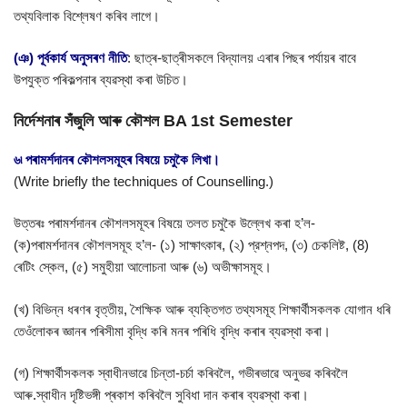
তথ্যবিলাক বিশ্লেষণ কৰিব লাগে।
(ঞ) পূর্বকার্য অনুসৰণ নীতি
: ছাত্ৰ-ছাত্ৰীসকলে বিদ্যালয় এৰাৰ পিছৰ পৰ্যায়ৰ বাবে
উপযুক্ত পৰিকল্পনাৰ ব্যৱস্থা কৰা উচিত।
নিৰ্দেশনাৰ সঁজুলি আৰু কৌশল BA 1st Semester
৬৷ পৰামৰ্শদানৰ কৌশলসমূহৰ বিষয়ে চমুকৈ লিখা।
(Write briefly the techniques of Counselling.)
উত্তৰঃ পৰামৰ্শদানৰ কৌশলসমূহৰ বিষয়ে তলত চমুকৈ উল্লেখ কৰা হ’ল-
(ক)পৰামৰ্শদানৰ কৌশলসমূহ হ’ল- (১) সাক্ষাৎকাৰ, (২) প্রশ্নপদ, (৩) চেকলিষ্ট, (8)
ৰেটিং স্কেল, (৫) সমুহীয়া আলোচনা আৰু (৬) অভীক্ষাসমূহ।
(খ) বিভিন্ন ধৰণৰ বৃত্তীয়, শৈক্ষিক আৰু ব্যক্তিগত তথ্যসমূহ শিক্ষার্থীসকলক যোগান ধৰি
তেওঁলোকৰ জ্ঞানৰ পৰিসীমা বৃদ্ধি কৰি মনৰ পৰিধি বৃদ্ধি কৰাৰ ব্যৱস্থা কৰা।
(গ) শিক্ষার্থীসকলক স্বাধীনভাৱে চিন্তা-চৰ্চা কৰিবলৈ, গভীৰভাৱে অনুভৱ কৰিবলৈ
আৰু.স্বাধীন দৃষ্টিভঙ্গী প্ৰকাশ কৰিবলৈ সুবিধা দান কৰাৰ ব্যৱস্থা কৰা।