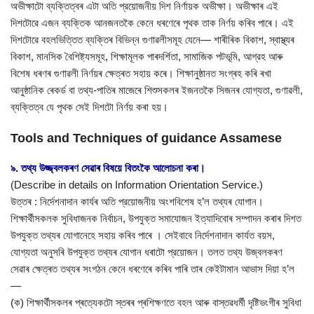
অভীক্ষাটো ব্যক্তিত্বৰ এটা অতি প্রয়োজনীয় দিশ নির্ণায়ক অভীক্ষা। অভীক্ষাৰ এই
দিশটোৱে এজন ব্যক্তিক আনজনতকৈ কেনে ধৰণেৰে পৃথক তাক নির্ণয় কৰিব পাৰে। এই
দিশটোৱে বহলভিত্তিত ব্যক্তিৰ বিভিন্ন গুণাৱলীসমূহ যেনে— শাৰীৰিক বিকাশ, স্বাস্থ্যৰ
বিকাশ, মানসিক বৈশিষ্ট্যসমূহ, শিক্ষামূলক পাৰদৰ্শিতা, সামাজিক পটভূমি, আগ্রহ আৰু
বিশেষ ধৰণৰ গুণাৱলী নিৰ্ণয়ৰ ক্ষেত্ৰত সহায় কৰে। শিক্ষানুষ্ঠানত সংগ্ৰহ কৰি ৰখা
আনুষ্ঠানিক ৰেকৰ্ড বা তথ্য-পাতিৰ মাজেৰে শিশুসকলৰ ইজনতকৈ সিজনৰ যোগ্যতা, গুণাৱলী,
ব্যক্তিত্ব যে পৃথক সেই দিশটো নির্ণয় কৰা হয়।
Tools and Techniques of guidance Assamese
৯. তথ্য উজ্জ্বলকৰণ সেৱাৰ বিষয়ে বিতংকৈ আলোচনা কৰা।
(Describe in details on Information Orientation Service.)
উত্তৰ : নিৰ্দেশনাদান কাৰ্যৰ অতি প্রয়োজনীয় অংশবিশেষ হ’ল তথ্যৰ যোগান।
শিক্ষার্থীসকলক সুবিধাজনক নির্বাচন, উপযুক্ত সমাযোজন ইত্যাদিবোৰ সম্পাদন কৰাৰ দিশত
উপযুক্ত তথ্যৰ যোগানেহে সহায় কৰিব পাৰে । সেইবাবে নির্দেশনাদান কার্যত বয়স,
যোগ্যতা অনুসৰি উপযুক্ত তথ্যৰ যোগান ধৰাটো প্রয়োজন। তলত তথ্য উজ্বলকৰণ
সেৱাৰ ক্ষেত্ৰত তথ্যৰ সংগঠন কেনে ধৰণেৰে কৰিব পাৰি তাৰ কেইটামান আভাস দিয়া হ’ল
—
(ক) শিক্ষাৰ্থীসকলৰ প্ৰত্যেকটো স্তৰৰ প্ৰশিক্ষণতে বহল আৰু বাস্তৱধৰ্মী দৃষ্টিভংগীৰ সুবিধা