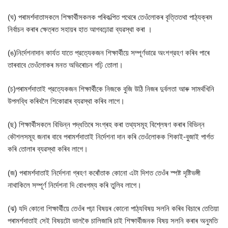
(ঘ) পৰামর্শদাতাসকলে শিক্ষার্থীসকলক পৰিকল্পিত পথেৰে তেওঁলোকৰ বৃত্তিতথা পাঠ্যক্ৰম
নিৰ্বাচন কৰাৰ ক্ষেত্ৰত সহায়ৰ হাত আগবঢ়োৱা ব্যৱস্থা কৰা ।
(ঙ)নির্দেশনাদান কার্যত যাতে প্রত্যেকজন শিক্ষার্থীয়ে সম্পূর্ণভাৱে অংশগ্রহণ কৰিব পাৰে
তাৰবাবে তেওঁলোকৰ মনত অভিৰোচন গঢ়ি তোলা।
(চ)পৰামৰ্শদাতাই প্রত্যেকজন শিক্ষার্থীকে নিজকে বুজি উঠি নিজৰ দুৰ্বলতা আৰু সামৰ্থখিনি
উপলব্ধি কৰিবলৈ শিকোৱাৰ ব্যৱস্থা কৰিব লাগে।
(ছ) শিক্ষার্থীসকলে বিভিন্ন পদ্ধতিৰে সংগ্ৰহ কৰা তথ্যসমূহ বিশ্লেষণ কৰাৰ বিভিন্ন
কৌশলসমূহ জনাৰ বাবে পৰামৰ্শদাতাই নিৰ্দেশনা দান কৰি তেওঁলোকক শিকাই-বুজাই পাৰ্গত
কৰি তোলাৰ ব্যৱস্থা কৰিব লাগে।
(জ) পৰামৰ্শদাতাই নিৰ্দেশনা গ্ৰহণ কৰোঁতাক কোনো এটা দিশত তেওঁৰ স্পষ্ট দৃষ্টিভঙ্গী
নাথাকিলে সম্পূর্ণ নির্দেশনা দি বোধগম্য কৰি তুলিব লাগে।
(ঝ) যদি কোনো শিক্ষাৰ্থীয়ে তেওঁৰ পঢ়া বিষয়ৰ কোনো পাঠ্যবিষয় সলনি কৰিব বিচাৰে তেতিয়া
পৰামৰ্শদাতাই সেই বিষয়টো ভালকৈ চালিজাৰি চাই শিক্ষার্থীজনক বিষয় সলনি কৰাৰ অনুমতি