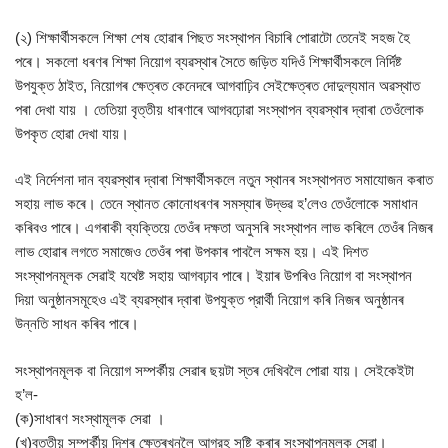
(২) শিক্ষার্থীসকলে শিক্ষা শেষ হোৱাৰ পিছত সংস্থাপন বিচাৰি পোৱাটো তেনেই সহজ হৈ
পৰে। সকলো ধৰণৰ শিক্ষা নিয়োগ ব্যৱস্থাৰ সৈতে জড়িত যদিওঁ শিক্ষার্থীসকলে নির্দিষ্ট
উপযুক্ত ঠাইত, নিয়োগৰ ক্ষেত্ৰত কেনেদৰে আগবাঢ়িব সেইক্ষেত্ৰত দোদুল্যমান অৱস্থাত
পৰা দেখা যায় । তেতিয়া বৃত্তীয় ধাৰণাৰে আগবঢ়োৱা সংস্থাপন ব্যৱস্থাৰ দ্বাৰা তেওঁলোক
উপকৃত হোৱা দেখা যায়।
এই নির্দেশনা দান ব্যৱস্থাৰ দ্বাৰা শিক্ষাৰ্থীসকলে নতুন স্থানৰ সংস্থাপনত সমাযোজন কৰাত
সহায় লাভ কৰে। তেনে স্থানত কোনোধৰণৰ সমস্যাৰ উদ্ভৱ হ’লেও তেওঁলোকে সমাধান
কৰিবও পাৰে। এগৰাকী ব্যক্তিয়ে তেওঁৰ দক্ষতা অনুসৰি সংস্থাপন লাভ কৰিলে তেওঁৰ নিজৰ
লাভ হোৱাৰ লগতে সমাজেও তেওঁৰ পৰা উপকাৰ পাবলৈ সক্ষম হয়। এই দিশত
সংস্থাপনমূলক সেৱাই যথেষ্ট সহায় আগবঢ়াব পাৰে। ইয়াৰ উপৰিও নিয়োগ বা সংস্থাপন
দিয়া অনুষ্ঠানসমূহেও এই ব্যৱস্থাৰ দ্বাৰা উপযুক্ত প্রার্থী নিয়োগ কৰি নিজৰ অনুষ্ঠানৰ
উন্নতি সাধন কৰিব পাৰে।
সংস্থাপনমূলক বা নিয়োগ সম্পৰ্কীয় সেৱাৰ ছয়টা স্তৰ দেখিবলৈ পোৱা যায়। সেইকেইটা
হ’ল-
(ক)সাধাৰণ সংস্থামূলক সেৱা ।
(খ)বৃত্তীয় সম্পৰ্কীয় দিশৰ ক্ষেত্ৰখনলৈ আগ্রহ সৃষ্টি কৰাৰ সংস্থাপনমূলক সেৱা।