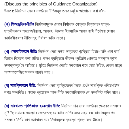
(Discuss the principles of Guidance Organization)
উত্তৰ: নিৰ্দেশনা সেৱাৰ সংগঠনৰ নীতিসমূহ তলত চমুকৈ আলোচনা কৰা হ’ল-
(ক) শিশুকেন্দ্রিকনীতিঃ
নির্দেশনামূলক সেৱাৰ নিৰ্ধাৰণৰ ক্ষেত্ৰত বিদ্যালয়ৰ ছাত্ৰ-
ছাত্ৰীসকলৰ প্রয়োজনীয়তা, আগ্রহ, উদ্দেশ্য ইত্যাদিক আগত ৰাখি নিৰ্দেশনা সেৱাৰ
কাৰ্যকৰীকৰণৰ নীতিসমূহ নিৰ্ধাৰণ কৰিব লাগে।
(খ) ধাৰাবাহিকতাৰ নীতিঃ
নিৰ্দেশনা সেৱা সদায় অব্যাহত প্রক্রিয়া হিচাপে চলি থকা কাৰ্য
হিচাপে বিবেচনা কৰা উচিত। কাৰণ ব্যক্তিয়ে জীৱনৰ প্ৰতিটো খোজতে সমস্যাৰ দ্বাৰা
ভাৰাক্ৰান্ত হৈ আহিছে। মুঠতে নির্দেশনা সেৱাই সকলোৰে বাবে হোৱা উচিত, কেৱল মাত্র
অপসমাযোজিত সকলৰ বাবেই নহয়।
(গ) সামগ্ৰিকতাৰ নীতি:
নিৰ্দেশনা সেৱা ব্যক্তিজনৰ সৈতে তেওঁৰ সামগ্ৰিক পৰিৱেশটোৰ
লগত সম্পর্কিত। ইয়াক প্ৰয়োজন আৰু নীতি সকলোবিলাকক লৈ সম্পর্কিত কৰিব লাগে ৷
(ঘ) সাৱধানতা প্ৰতিকাৰৰ ব্যৱস্থাৰ নীতি:
নিৰ্দেশনা দান সেৱা সংগঠনৰ ক্ষেত্ৰত সমস্যাৰ
সৃষ্টি হৈ ভয়ানক অৱস্থাৰ ক্ষেত্ৰতহে যে কৰিব লাগিব এনে নহয় বৰং কাৰণসমূহৰ পৰা
সমস্যাৰ নিৰ্ণয় কৰি সমাধানৰ বাবে নিদানমূলক ব্যৱস্থা গ্ৰহণ কৰা উচিত।