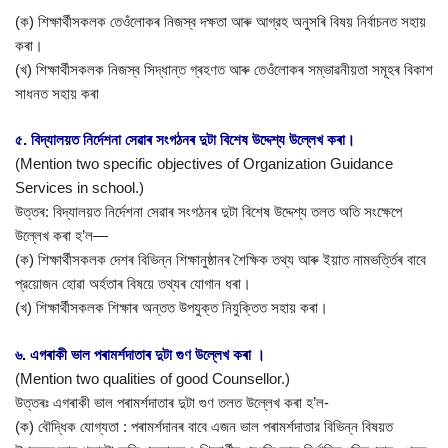
(ক) শিক্ষাৰ্থীসকলক তেওঁলোকৰ নিজস্ব দক্ষতা আৰু আগ্রহ অনুসৰি বিষয় নির্বাচনত সহায়
কৰা।
(খ) শিক্ষার্থীসকলক নিজস্ব সিদ্ধান্ত গ্ৰহণত আৰু তেওঁলোকৰ সম্ভাৱনীয়তা সমূহৰ বিকাশ
সাধনত সহায় কৰা
৫. বিদ্যালয়ত নির্দেশনা সেৱাৰ সংগঠনৰ দুটা বিশেষ উদ্দেশ্য উল্লেখ কৰা।
(Mention two specific objectives of Organization Guidance
Services in school.)
উত্তৰ: বিদ্যালয়ত নির্দেশনা সেৱাৰ সংগঠনৰ দুটা বিশেষ উদ্দেশ্য তলত অতি সংক্ষেপে
উল্লেখ কৰা হ’ল—
(ক) শিক্ষার্থীসকলক দেশৰ বিভিন্ন শিক্ষানুষ্ঠানৰ শৈক্ষিক তথ্য আৰু ইয়াত নামভৰ্ত্তিৰ বাবে
প্রয়োজন হোৱা অৰ্হতাৰ বিষয়ে তথ্যৰ যোগান ধৰা।
(খ) শিক্ষার্থীসকলক শিক্ষাৰ অন্তত উপযুক্ত নিযুক্তিত সহায় কৰা।
৬. এগৰাকী ভাল পৰামৰ্শদাতাৰ দুটা গুণ উল্লেখ কৰা ।
(Mention two qualities of good Counsellor.)
উত্তৰঃ এগৰাকী ভাল পৰামৰ্শদাতাৰ দুটা গুণ তলত উল্লেখ কৰা হ’ল-
(ক) বৌদ্ধিক যোগ্যতা : পৰামৰ্শদানৰ বাবে এজন ভাল পৰামর্শদাতার বিভিন্ন বিষয়ত