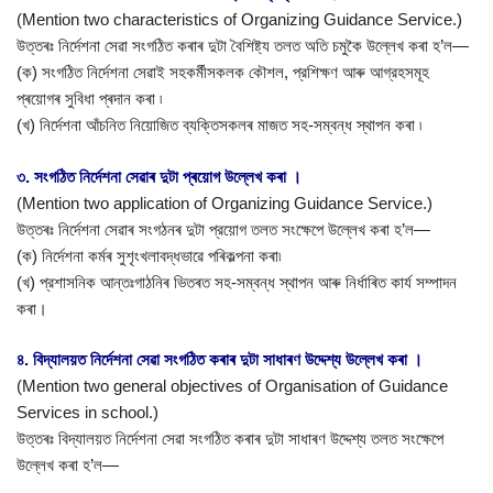
(Mention two characteristics of Organizing Guidance Service.)
উত্তৰঃ নির্দেশনা সেৱা সংগঠিত কৰাৰ দুটা বৈশিষ্ট্য তলত অতি চমুকৈ উল্লেখ কৰা হ’ল—
(ক) সংগঠিত নির্দেশনা সেৱাই সহকৰ্মীসকলক কৌশল, প্রশিক্ষণ আৰু আগ্রহসমূহ
প্ৰয়োগৰ সুবিধা প্ৰদান কৰা ৷
(খ) নির্দেশনা আঁচনিত নিয়োজিত ব্যক্তিসকলৰ মাজত সহ-সম্বন্ধ স্থাপন কৰা ৷
৩. সংগঠিত নির্দেশনা সেৱাৰ দুটা প্ৰয়োগ উল্লেখ কৰা ।
(Mention two application of Organizing Guidance Service.)
উত্তৰঃ নির্দেশনা সেৱাৰ সংগঠনৰ দুটা প্রয়োগ তলত সংক্ষেপে উল্লেখ কৰা হ’ল—
(ক) নিৰ্দেশনা কৰ্মৰ সুশৃংখলাবদ্ধভাৱে পৰিকল্পনা কৰা৷
(খ) প্রশাসনিক আন্তঃগাঠনিৰ ভিতৰত সহ-সম্বন্ধ স্থাপন আৰু নিৰ্ধাৰিত কার্য সম্পাদন
কৰা।
৪. বিদ্যালয়ত নির্দেশনা সেৱা সংগঠিত কৰাৰ দুটা সাধাৰণ উদ্দেশ্য উল্লেখ কৰা ।
(Mention two general objectives of Organisation of Guidance
Services in school.)
উত্তৰঃ বিদ্যালয়ত নির্দেশনা সেৱা সংগঠিত কৰাৰ দুটা সাধাৰণ উদ্দেশ্য তলত সংক্ষেপে
উল্লেখ কৰা হ’ল—