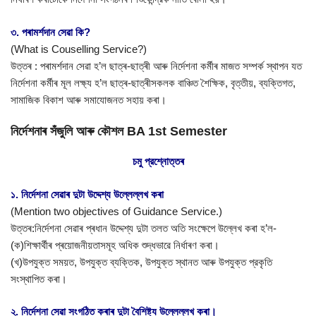
৩. পৰামৰ্শদান সেৱা কি?
(What is Couselling Service?)
উত্তৰ : পৰামৰ্শদান সেৱা হ’ল ছাত্ৰ-ছাত্ৰী আৰু নিৰ্দেশনা কৰ্মীৰ মাজত সম্পর্ক স্থাপন যত
নিৰ্দেশনা কৰ্মীৰ মূল লক্ষ্য হ’ল ছাত্ৰ-ছাত্ৰীসকলক বাঞ্চিত শৈক্ষিক, বৃত্তীয়, ব্যক্তিগত,
সামাজিক বিকাশ আৰু সমাযোজনত সহায় কৰা।
নিৰ্দেশনাৰ সঁজুলি আৰু কৌশল BA 1st Semester
চমু প্রশ্নোত্তৰ
১. নির্দেশনা সেৱাৰ দুটা উদ্দেশ্য উল্লেল্লখ কৰা
(Mention two objectives of Guidance Service.)
উত্তৰ:নিৰ্দেশনা সেৱাৰ প্ৰধান উদ্দেশ্য দুটা তলত অতি সংক্ষেপে উল্লেখ কৰা হ’ল-
(ক)শিক্ষাৰ্থীৰ প্ৰয়োজনীয়তাসমূহ অধিক শুদ্ধভাৱে নিৰ্ধাৰণ কৰা।
(খ)উপযুক্ত সময়ত, উপযুক্ত ব্যক্তিক, উপযুক্ত স্থানত আৰু উপযুক্ত প্রকৃতি
সংস্থাপিত কৰা।
২. নির্দেশনা সেৱা সংগঠিত কৰাৰ দুটা বৈশিষ্ট্য উল্লেল্লখ কৰা।