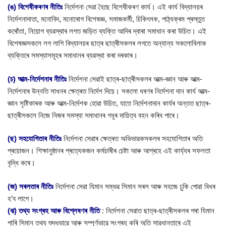
(ঙ) বিশেষীকৰণৰ নীতিঃ
নির্দেশনা সেৱা হৈছে বিশেষীকৰণ কাৰ্য। এই কাৰ্য বিদ্যালয়ৰ
নির্দেশনাদাতা, মনোবিদ, মনোৰোগ বিশেষজ্ঞ, সমাজকর্মী, চিকিৎসক, পাঠ্যক্ৰম প্ৰস্তুত
কৰোঁতা, নিয়োগ ব্যৱস্থাৰ লগত জড়িত ব্যক্তি আদিৰ দ্বাৰা সমাধান কৰা উচিত। এই
বিশেষজ্ঞসকলে লগ লাগি বিদ্যালয়ৰ ছাত্ৰ ছাত্ৰীসকলৰ লগতে অন্যান্য সকলোবিলাক
ব্যক্তিৰে সমস্যাসমূহৰ সমাধানৰ ব্যৱস্থা কৰা দৰকাৰ।
(চ) আত্ম-নিৰ্দেশনাৰ নীতিঃ
নির্দেশনা সেৱাই ছাত্ৰ-ছাত্ৰীসকলৰ আত্ম-জ্ঞান আৰু আত্ম-
নিৰ্দেশনাৰ উন্নতি সাধনৰ ক্ষেত্ৰত নিৰ্দেশ দিয়ে। সকলো ধৰণৰ নিৰ্দেশনা দান কার্য আত্ম-
জ্ঞান সৃষ্টিকাৰক আৰু আত্ম-নির্দেশক হোৱা উচিত, যাতে নিৰ্দেশনাদান কাৰ্যৰ অন্তত ছাত্ৰ-
ছাত্ৰীসকলে নিজে নিজৰ সমস্যা সমাধানৰ গধূৰ দায়িত্ব বহন কৰিব পাৰে।
(ছ) সহযোগিতাৰ নীতিঃ
নিৰ্দেশনা সেৱাৰ ক্ষেত্ৰত অভিভাৱকসকলৰ সহযোগিতাৰ অতি
প্ৰয়োজন। শিক্ষানুষ্ঠানৰ প্ৰত্যেকজন কৰ্মচাৰীৰ চেষ্টা আৰু আগ্ৰহে এই কাৰ্য্যৰ সফলতা
বৃদ্ধি কৰে।
(জ) সৰলতাৰ নীতিঃ
নির্দেশনা সেৱা যিমান সম্ভৱ সিমান সৰল আৰু সহজে ঢুকি পোৱা বিধৰ
হ’ব লাগে।
(ঝ) তথ্য সংগ্ৰহ আৰু বিশ্লেষণৰ নীতি
: নির্দেশনা সেৱাত ছাত্ৰ-ছাত্ৰীসকলৰ পৰা যিমান
পাৰি সিমান তথ্য শুদ্ধভাৱে আৰু সম্পূৰ্ণভাৱে সংগ্ৰহ কৰি অতি সাৱধানতাৰে এই