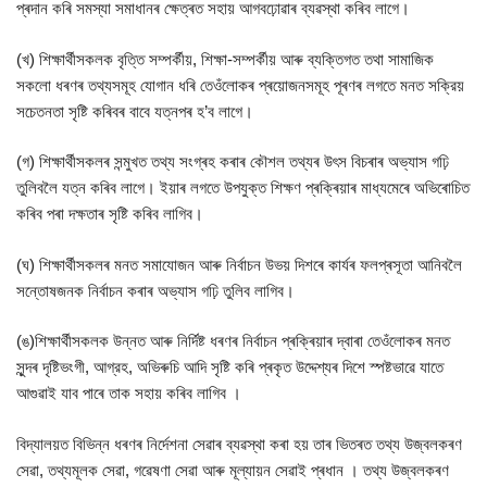
প্ৰদান কৰি সমস্যা সমাধানৰ ক্ষেত্ৰত সহায় আগবঢ়োৱাৰ ব্যৱস্থা কৰিব লাগে।
(খ) শিক্ষার্থীসকলক বৃত্তি সম্পৰ্কীয়, শিক্ষা-সম্পৰ্কীয় আৰু ব্যক্তিগত তথা সামাজিক
সকলো ধৰণৰ তথ্যসমূহ যোগান ধৰি তেওঁলোকৰ প্ৰয়োজনসমূহ পূৰণৰ লগতে মনত সক্রিয়
সচেতনতা সৃষ্টি কৰিবৰ বাবে যত্নপৰ হ’ব লাগে।
(গ) শিক্ষাৰ্থীসকলৰ সন্মুখত তথ্য সংগ্ৰহ কৰাৰ কৌশল তথ্যৰ উৎস বিচৰাৰ অভ্যাস গঢ়ি
তুলিবলৈ যত্ন কৰিব লাগে। ইয়াৰ লগতে উপযুক্ত শিক্ষণ প্ৰক্ৰিয়াৰ মাধ্যমেৰে অভিৰোচিত
কৰিব পৰা দক্ষতাৰ সৃষ্টি কৰিব লাগিব।
(ঘ) শিক্ষাৰ্থীসকলৰ মনত সমাযোজন আৰু নির্বাচন উভয় দিশৰে কাৰ্যৰ ফলপ্ৰসূতা আনিবলৈ
সন্তোষজনক নিৰ্বাচন কৰাৰ অভ্যাস গঢ়ি তুলিব লাগিব।
(ঙ)শিক্ষার্থীসকলক উন্নত আৰু নিৰ্দিষ্ট ধৰণৰ নিৰ্বাচন প্ৰক্ৰিয়াৰ দ্বাৰা তেওঁলোকৰ মনত
সুন্দৰ দৃষ্টিভংগী, আগ্রহ, অভিৰুচি আদি সৃষ্টি কৰি প্ৰকৃত উদ্দেশ্যৰ দিশে স্পষ্টভাৱে যাতে
আগুৱাই যাব পাৰে তাক সহায় কৰিব লাগিব ।
বিদ্যালয়ত বিভিন্ন ধৰণৰ নিৰ্দেশনা সেৱাৰ ব্যৱস্থা কৰা হয় তাৰ ভিতৰত তথ্য উজ্বলকৰণ
সেৱা, তথ্যমূলক সেৱা, গৱেষণা সেৱা আৰু মূল্যায়ন সেৱাই প্ৰধান । তথ্য উজ্বলকৰণ