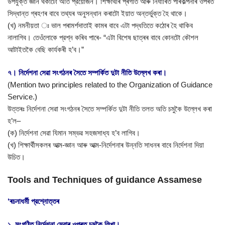
উপযুক্ত জ্ঞান থকাটো অতি প্রয়োজন। শিক্ষাৰ্থীৰ প্ৰগতি আৰু নিৰ্ধাৰিত পৰিকল্পনাৰ ওপৰত
সিদ্ধান্ত গ্ৰহণৰ বাবে তথ্যৰ অনুসন্ধান কৰাটো ইয়াত অন্তর্ভুক্ত হৈ থাকে।
(খ) নমনীয়তা ঃ ভাল পৰামৰ্শদাতাই কামৰ বাবে এটা পদ্ধতিতে কঠোৰ হৈ থাকিব
নালাগিব। তেওঁলোকে প্রশ্ন কৰিব পাৰে- “এটা বিশেষ ছাত্ৰৰ বাবে কোনটো কৌশল
আটাইতকৈ বেছি কাৰ্যকৰী হ’ব।”
৭। নির্দেশনা সেৱা সংগঠনৰ সৈতে সম্পর্কিত দুটা নীতি উল্লেখ কৰা।
(Mention two principles related to the Organization of Guidance
Service.)
উত্তৰঃ নির্দেশনা সেৱা সংগঠনৰ সৈতে সম্পর্কিত দুটা নীতি তলত অতি চমুকৈ উল্লেখ কৰা
হ’ল–
(ক) নির্দেশনা সেৱা যিমান সম্ভৱ সহজসাধ্য হ’ব লাগিব।
(খ) শিক্ষাৰ্থীসকলৰ আত্ম-জ্ঞান আৰু আত্ম-নিৰ্দেশনাৰ উন্নতি সাধনৰ বাবে নির্দেশনা দিয়া
উচিত।
Tools and Techniques of guidance Assamese
‘ৰচনাধৰ্মী প্রশ্নোত্তৰ
১. সংগঠিত নির্দেশনা সেৱাৰ ওপৰত চমুকৈ লিখা।