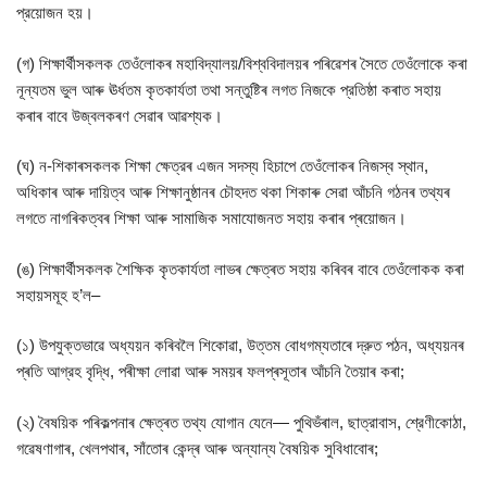
প্রয়োজন হয়।
(গ) শিক্ষার্থীসকলক তেওঁলোকৰ মহাবিদ্যালয়/বিশ্ববিদালয়ৰ পৰিৱেশৰ সৈতে তেওঁলোকে কৰা
নূন্যতম ভুল আৰু ঊর্ধতম কৃতকার্যতা তথা সন্তুষ্টিৰ লগত নিজকে প্রতিষ্ঠা কৰাত সহায়
কৰাৰ বাবে উজ্বলকৰণ সেৱাৰ আৱশ্যক।
(ঘ) ন-শিকাৰসকলক শিক্ষা ক্ষেত্রৰ এজন সদস্য হিচাপে তেওঁলোকৰ নিজস্ব স্থান,
অধিকাৰ আৰু দায়িত্ব আৰু শিক্ষানুষ্ঠানৰ চৌহদত থকা শিকাৰু সেৱা আঁচনি গঠনৰ তথ্যৰ
লগতে নাগৰিকত্বৰ শিক্ষা আৰু সামাজিক সমাযোজনত সহায় কৰাৰ প্ৰয়োজন।
(ঙ) শিক্ষার্থীসকলক শৈক্ষিক কৃতকাৰ্যতা লাভৰ ক্ষেত্ৰত সহায় কৰিবৰ বাবে তেওঁলোকক কৰা
সহায়সমূহ হ’ল–
(১) উপযুক্তভাৱে অধ্যয়ন কৰিবলৈ শিকোৱা, উত্তম বোধগম্যতাৰে দ্রুত পঠন, অধ্যয়নৰ
প্ৰতি আগ্রহ বৃদ্ধি, পৰীক্ষা লোৱা আৰু সময়ৰ ফলপ্ৰসূতাৰ আঁচনি তৈয়াৰ কৰা;
(২) বৈষয়িক পৰিকল্পনাৰ ক্ষেত্ৰত তথ্য যোগান যেনে— পুথিভঁৰাল, ছাত্রাবাস, শ্রেণীকোঠা,
গৱেষণাগাৰ, খেলপথাৰ, সাঁতোৰ কেন্দ্ৰ আৰু অন্যান্য বৈষয়িক সুবিধাবোৰ;