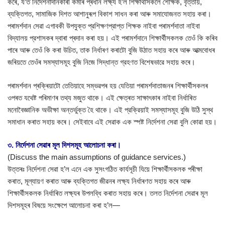
কৰে, য’ত নিৰ্দেশনাদানকাৰী কৰ্মীৰ প্ৰধান লক্ষ্য হ’ল শিক্ষার্থীসকলে শৈক্ষিক, বৃত্তীয়,
ব্যক্তিগত, সামাজিক দিশত আশানুৰূপ বিকাশ সাধন কৰা আৰু সমাযোজনত সহায় কৰা।
পৰামৰ্শদান সেৱা এগাবকী উপযুক্ত প্রশিক্ষণপ্রাপ্ত শিক্ষক নাইবা পৰামৰ্শদাতা নাইবা
বিদ্যালয় প্রশাসকৰ দ্বাৰা প্ৰদান কৰা হয়। এই পৰামর্শদানে শিক্ষার্থীসকলক তেওঁ কি কৰিব
পাৰে আৰু তেওঁ কি কৰা উচিত, তাক নিৰ্ধাৰণ কৰাটো বুজি উঠাত সহায় কৰে আৰু আত্মবোধৰ
জৰিয়তে তেওঁৰ সমস্যাসমূহ বুজি নিজে সিদ্ধান্ত গ্রহণত বিশেষভাৱে সহায় কৰে।
পৰামৰ্শদান প্ৰক্ৰিয়াটো তেতিয়াহে সম্ভৱপৰ হয় যেতিয়া পৰামৰ্শদাতাজনৰ শিক্ষাৰ্থীসকলৰ
ওপৰত যথেষ্ট পৰিমাণৰ তথ্য মজুত থাকে। এই ক্ষেত্ৰত সাক্ষাৎকাৰ নাইবা নিৰ্ধাৰিত
মনোবৈজ্ঞানিক অভীক্ষা অন্তর্ভুক্ত হৈ থাকে। এই প্রক্রিয়াই সমস্যাসমূহ বুজি উঠি সুস্থ
সমাধান কৰাত সহায় কৰে। সেইবাবে এই সেৱাক এক স্পষ্ট নির্দেশনা সেৱা বুলি কোৱা হয়।
৩. নির্দেশনা সেৱাৰ মূল দিশসমূহ আলোচনা কৰা।
(Discuss the main assumptions of guidance services.)
উত্তৰঃ নিৰ্দেশনা সেৱা হ’ল এনে এক সুসংগঠিত কার্যসূচী যিয়ে শিক্ষার্থীসকলক পৰীক্ষা
কৰাত, মূল্যায়ণ কৰাত আৰু ব্যক্তিগত জীৱনৰ লক্ষ্য নিৰ্ধাৰণত সহায় কৰে আৰু
শিক্ষার্থীসকলক নিৰ্ধাৰিত লক্ষ্যৰ উপলব্ধি কৰাত সহায় কৰে। তলত নিৰ্দেশনা সেৱাৰ মূল
দিশসমূহৰ বিষয়ে সংক্ষেপে আলোচনা কৰা হ’ল—