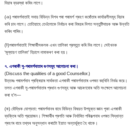
দিয়াৰ ব্যৱস্থা কৰিব লাগে।
(ঞ) পৰামৰ্শদাতাই সদায় বিভিন্ন দিশৰ পৰা পৰামৰ্শ গ্ৰহণ কৰোঁতাৰ কাৰ্যাৱলীসমূহ বিচাৰ
কৰি চাব লাগে। তেতিয়াহে তেওঁলোকে নির্বাচন কৰা বিষয়ৰ দিশত সন্তুষ্টিদায়ক আৰু উন্নতি
কৰিব পাৰিব।
(ট)পৰামৰ্শদাতাই শিক্ষার্থীসকলক এখন তালিকা প্রস্তুত কৰি দিব লাগে। সেইখনক
‘মূল্যায়ণ তালিকা’ হিচাপে নামাকৰণ কৰা হয়।
৭. এগৰাকী সু-পৰামৰ্শদাতাৰ গুণসমূহ আলোচনা কৰা।
(Discuss the qualities of a good Counsellor.)
উত্তৰঃ পৰামর্শদান প্ৰক্ৰিয়াৰ সাৰ্থকতা এগৰাকী পৰামৰ্শদাতাৰ ওপৰত বহুখিনি নির্ভর করে।
তলত এগৰাকী সু-পৰামৰ্শদাতাৰ প্ৰধান গুণসমূহ আৰু আচৰণবোৰ অতি সংক্ষেপে আলোচনা
কৰা হ’ল—
(ক) বৌদ্ধিক যোগ্যতা: পৰামৰ্শদানৰ বাবে বিভিন্ন বিষয়ত উপযুক্ত জ্ঞান পৃকা এগৰাকী
ব্যক্তিৰ অতি প্রয়োজন। শিক্ষাৰ্থীৰ প্ৰগতি আৰু নিৰ্ধাৰিত পৰিকল্পনাৰ ওপৰত সিদ্ধান্ত
গ্ৰহণৰ বাবে তথ্যৰ অনুসন্ধান কৰাটো ইয়াত অন্তৰ্ভুক্ত হৈ থাকে।