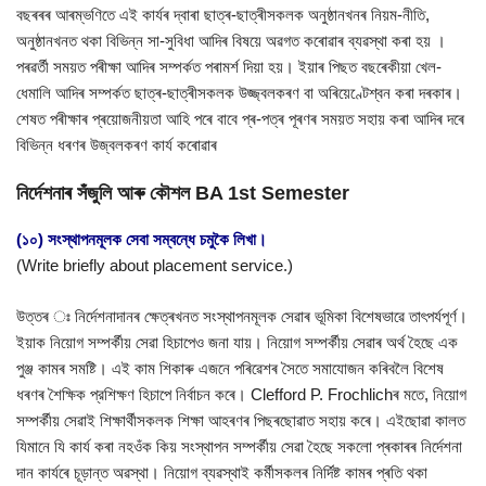
বছৰৰৰ আৰম্ভণিতে এই কাৰ্যৰ দ্বাৰা ছাত্ৰ-ছাত্ৰীসকলক অনুষ্ঠানখনৰ নিয়ম-নীতি,
অনুষ্ঠানখনত থকা বিভিন্ন সা-সুবিধা আদিৰ বিষয়ে অৱগত কৰোৱাৰ ব্যৱস্থা কৰা হয় ।
পৰৱৰ্তী সময়ত পৰীক্ষা আদিৰ সম্পৰ্কত পৰামৰ্শ দিয়া হয়। ইয়াৰ পিছত বছৰেকীয়া খেল-
ধেমালি আদিৰ সম্পৰ্কত ছাত্ৰ-ছাত্ৰীসকলক উজ্জ্বলকৰণ বা অৰিয়েণ্টেশ্বন কৰা দৰকাৰ।
শেষত পৰীক্ষাৰ প্ৰয়োজনীয়তা আহি পৰে বাবে প্ৰ-পত্ৰ পূৰণৰ সময়ত সহায় কৰা আদিৰ দৰে
বিভিন্ন ধৰণৰ উজ্বলকৰণ কাৰ্য কৰোৱাৰ
নিৰ্দেশনাৰ সঁজুলি আৰু কৌশল BA 1st Semester
(১০) সংস্থাপনমূলক সেবা সম্বন্ধে চমুকৈ লিখা।
(Write briefly about placement service.)
উত্তৰ ঃ নিৰ্দেশনাদানৰ ক্ষেত্ৰখনত সংস্থাপনমূলক সেৱাৰ ভূমিকা বিশেষভাৱে তাৎপর্যপূর্ণ।
ইয়াক নিয়োগ সম্পৰ্কীয় সেৱা হিচাপেও জনা যায়। নিয়োগ সম্পৰ্কীয় সেৱাৰ অৰ্থ হৈছে এক
পুঞ্জ কামৰ সমষ্টি। এই কাম শিকাৰু এজনে পৰিৱেশৰ সৈতে সমাযোজন কৰিবলৈ বিশেষ
ধৰণৰ শৈক্ষিক প্রশিক্ষণ হিচাপে নিৰ্বাচন কৰে। Clefford P. Frochlichৰ মতে, নিয়োগ
সম্পৰ্কীয় সেৱাই শিক্ষার্থীসকলক শিক্ষা আহৰণৰ পিছৰছোৱাত সহায় কৰে। এইছোৱা কালত
যিমানে যি কাৰ্য কৰা নহওঁক কিয় সংস্থাপন সম্পৰ্কীয় সেৱা হৈছে সকলো প্ৰকাৰৰ নিৰ্দেশনা
দান কাৰ্যৰে চূড়ান্ত অৱস্থা। নিয়োগ ব্যৱস্থাই কর্মীসকলৰ নিৰ্দিষ্ট কামৰ প্ৰতি থকা