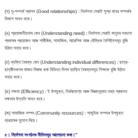
(ঘ) সু-সম্পর্ক স্থাপন (Good relationships) : নির্দেশনা সেৱাই সুস্থ মানৱ সম্পৰ্কৰ
বিকাশ সাধন কৰে।
(ঙ) প্রয়োজনীয়তাৰ বোধ (Understanding need) : নিৰ্দেশনা সেৱাই মানুহৰ সকলো
প্ৰকাৰৰ প্ৰয়োজন আৰু শাৰীৰিক, সামাজিক, আৱেগিক আৰু বৌদ্ধিক বৈশিষ্ট্যসমূহ বুজি
উঠাত সহায় কৰে।
(চ) ব্যক্তি বৈষম্য বোধ (Understanding individual differences) : ছাত্র-
ছাত্ৰীসকলৰ মাজত বিৰাজ কৰা বিভিন্ন দিশৰ ব্যক্তি বৈষম্যসমূহ শিক্ষকে বুজি উঠাত
সহায় কৰে।
(ছ) দক্ষতা (Efficiency) : ই উপযুক্ত, নিৰ্ভৰযোগ্য আৰু বিজ্ঞানসন্মত তথ্য প্ৰদানত
দক্ষতাৰ উন্নতি সাধন কৰে।
(জ) সামাজিক সম্পদ (Community resources) : সামূহিক সম্পদৰ উপযুক্ত
ব্যৱহাৰৰ সুযোগ দিয়ে।
৫। নিৰ্দেশনা সংগঠনৰ নীতিসমূহ আলোচনা কৰা।”