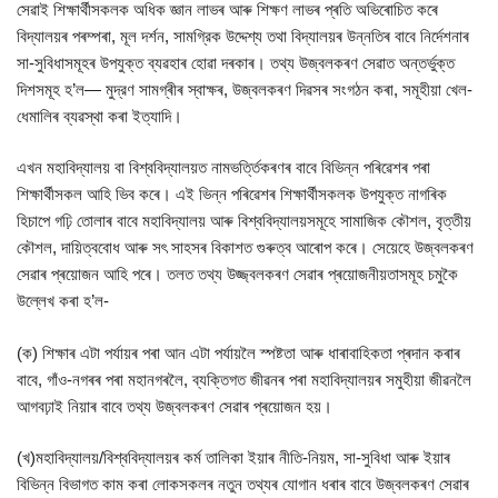
সেৱাই শিক্ষার্থীসকলক অধিক জ্ঞান লাভৰ আৰু শিক্ষণ লাভৰ প্ৰতি অভিৰোচিত কৰে
বিদ্যালয়ৰ পৰম্পৰা, মূল দর্শন, সামগ্রিক উদ্দেশ্য তথা বিদ্যালয়ৰ উন্নতিৰ বাবে নিৰ্দেশনাৰ
সা-সুবিধাসমূহৰ উপযুক্ত ব্যৱহাৰ হোৱা দৰকাৰ। তথ্য উজ্বলকৰণ সেৱাত অন্তর্ভুক্ত
দিশসমূহ হ’ল— মুদ্রণ সামগ্ৰীৰ স্বাক্ষৰ, উজ্বলকৰণ দিৱসৰ সংগঠন কৰা, সমূহীয়া খেল-
ধেমালিৰ ব্যৱস্থা কৰা ইত্যাদি।
এখন মহাবিদ্যালয় বা বিশ্ববিদ্যালয়ত নামভৰ্ত্তিকৰণৰ বাবে বিভিন্ন পৰিৱেশৰ পৰা
শিক্ষার্থীসকল আহি ভিব কৰে। এই ভিন্ন পৰিৱেশৰ শিক্ষাৰ্থীসকলক উপযুক্ত নাগৰিক
হিচাপে গঢ়ি তোলাৰ বাবে মহাবিদ্যালয় আৰু বিশ্ববিদ্যালয়সমূহে সামাজিক কৌশল, বৃত্তীয়
কৌশল, দায়িত্ববোধ আৰু সৎ সাহসৰ বিকাশত গুৰুত্ব আৰোপ কৰে। সেয়েহে উজ্বলকৰণ
সেৱাৰ প্ৰয়োজন আহি পৰে। তলত তথ্য উজ্জ্বলকৰণ সেৱাৰ প্ৰয়োজনীয়তাসমূহ চমুকৈ
উল্লেখ কৰা হ’ল-
(ক) শিক্ষাৰ এটা পৰ্যায়ৰ পৰা আন এটা পৰ্যায়লৈ স্পষ্টতা আৰু ধাৰাবাহিকতা প্ৰদান কৰাৰ
বাবে, গাঁও-নগৰৰ পৰা মহানগৰলৈ, ব্যক্তিগত জীৱনৰ পৰা মহাবিদ্যালয়ৰ সমুহীয়া জীৱনলৈ
আগবঢ়াই নিয়াৰ বাবে তথ্য উজ্বলকৰণ সেৱাৰ প্ৰয়োজন হয়।
(খ)মহাবিদ্যালয়/বিশ্ববিদ্যালয়ৰ কৰ্ম তালিকা ইয়াৰ নীতি-নিয়ম, সা-সুবিধা আৰু ইয়াৰ
বিভিন্ন বিভাগত কাম কৰা লোকসকলৰ নতুন তথ্যৰ যোগান ধৰাৰ বাবে উজ্বলকৰণ সেৱাৰ