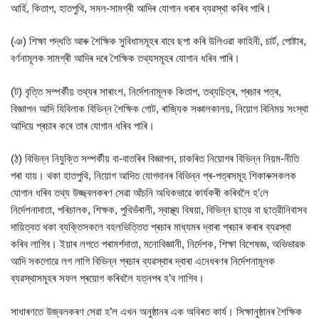
আৰ্হি, কিতাপ, হাতপুথি, সমল-সামগ্ৰী আদিৰ যোগান ধৰাৰ ব্যৱস্থা কৰিব পাৰি।
(ঞ) শিক্ষা পদ্ধতি আৰু শৈক্ষিক সুবিধাসমূহৰ বাবে ছপা কৰি উলিওৱা কাহিনী, চাৰ্ট, পোষ্টাৰ,
বৰ্ণনামূলক সামগ্ৰী আদিৰ দৰে শৈক্ষিক তথ্যসমূহৰ যোগান ধৰিব পাৰি।
(ট) বৃত্তি সম্পৰ্কীয় তথ্যৰ সাৰাংশ, নির্দেশনামূলক কিতাপ, তথ্যচিত্ৰ, প্ৰচাৰ পত্ৰ,
বিজ্ঞাপন আদি যিবিলাক বিভিন্ন শৈক্ষিক গোট, ৰাজ্যিক সঞ্চালকালয়, নিয়োগ বিনিময় সংস্থা
আদিয়ে প্ৰচাৰ কৰে তাৰ যোগান ধৰিব পাৰি।
(ঠ) বিভিন্ন নিযুক্তি সম্পৰ্কীয় বা-বাতৰিৰ বিজ্ঞাপন, চাকৰিত নিয়োগৰ বিভিন্ন নিয়ম-নীতি
পৰা যায়। থকা হাতপুথি, নিয়োগ আদিত যোগদানৰ বিভিন্ন প্ৰ-পত্ৰসমূহ শিকাৰুসকলক
যোগান ধৰিব তথ্য উজ্জ্বলকৰণ সেৱা আঁচনি অধিকভাৱে কাৰ্যকৰী কৰিবলৈ হ’লে
নিৰ্দেশনাদাতা, পৰিচালক, শিক্ষক, পুথিভঁৰালী, স্বাস্থ্য বিষয়া, বিভিন্ন ছাত্র বা ছাত্রীনিবাসব
দায়িত্বত থকা ব্যক্তিসকলে বহলভিত্তিত প্ৰচাৰ মাধ্যমৰ দ্বাৰা প্ৰচাৰ কৰাৰ ব্যৱস্থা
কৰিব লাগিব। ইয়াৰ লগতে পৰামৰ্শদাতা, মনোবিজ্ঞানী, নির্দেশক, শিক্ষা বিশেষজ্ঞ, অভিভাৱক
আদি সকলোৱে লগ লাগি বিভিন্ন প্ৰচাৰ ব্যৱস্থাৰ দ্বাৰা এনেধৰণৰ নিৰ্দেশনামূলক
ব্যৱস্থাসমূহৰ সফল প্ৰয়োগ কৰিবলৈ যত্নপৰ হ’ব লাগিব।
সাধাৰণতে উজ্বলকৰণ সেৱা হ’ল এখন অনুষ্ঠানৰ এক অবিৰত কাৰ্য। সিক্ষানুষ্ঠানৰ শৈক্ষিক