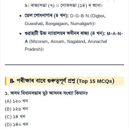
৯। ৰাজ্যসভা (৭) = লোকসভা (১৪) ৰ আধা।
তেল শোধনাগাৰ (৪ খন):
D-G-B-N (Digboi,
Guwahati, Bongaigaon, Numaligarh)।
গুৱাহাটী উচ্চ ন্যায়ালয়ৰ অধীনৰ ৰাজ্য (৪ খন):
M-A-N-
A
(Mizoram, Assam, Nagaland, Arunachal
Pradesh)।
📝 পৰীক্ষাৰ বাবে গুৰুত্বপূৰ্ণ প্ৰশ্ন (Top 15 MCQs)
১. অসম বিধানসভাৰ মুঠ আসনৰ সংখ্যা কিমান?
(A) ১২০ খন
(B) ১২৬ খন
(C) ১৪ খন
(D) ১৪০ খন