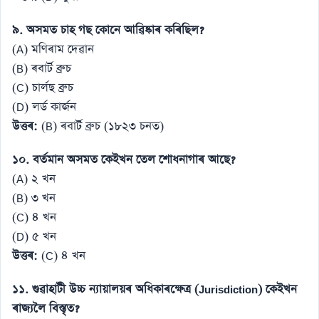
৯. অসমত চাহ গছ কোনে আৱিষ্কাৰ কৰিছিল?
(A) মণিৰাম দেৱান
(B) ৰবাৰ্ট ব্ৰুচ
(C) চাৰ্লছ ব্ৰুচ
(D) লৰ্ড কাৰ্জন
উত্তৰ:
(B) ৰবাৰ্ট ব্ৰুচ (১৮২৩ চনত)
১০. বৰ্তমান অসমত কেইখন তেল শোধনাগাৰ আছে?
(A) ২ খন
(B) ৩ খন
(C) ৪ খন
(D) ৫ খন
উত্তৰ:
(C) ৪ খন
১১. গুৱাহাটী উচ্চ ন্যায়ালয়ৰ অধিকাৰক্ষেত্ৰ (Jurisdiction) কেইখন
ৰাজ্যলৈ বিস্তৃত?