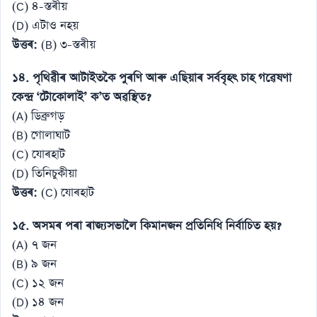
(C) ৪-স্তৰীয়
(D) এটাও নহয়
উত্তৰ:
(B) ৩-স্তৰীয়
১৪. পৃথিৱীৰ আটাইতকৈ পুৰণি আৰু এছিয়াৰ সৰ্ববৃহৎ চাহ গৱেষণা
কেন্দ্ৰ ‘টোকোলাই’ ক’ত অৱস্থিত?
(A) ডিব্ৰুগড়
(B) গোলাঘাট
(C) যোৰহাট
(D) তিনিচুকীয়া
উত্তৰ:
(C) যোৰহাট
১৫. অসমৰ পৰা ৰাজ্যসভালৈ কিমানজন প্ৰতিনিধি নিৰ্বাচিত হয়?
(A) ৭ জন
(B) ৯ জন
(C) ১২ জন
(D) ১৪ জন