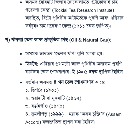
অসমৰ যোৰহাট জিলাৰ টোকোলাইত ‘টোকোলাই চাহ
গৱেষণা কেন্দ্ৰ’ (Tocklai Tea Research Institute)
অৱস্থিত, যিটো পৃথিৱীৰ আটাইতকৈ পুৰণি আৰু এছিয়াৰ
সৰ্ববৃহৎ চাহ গৱেষণা কেন্দ্ৰ (১৯১১ চনত স্থাপিত)।
খ) খাৰুৱা তেল আৰু প্ৰাকৃতিক গেছ (Oil & Natural Gas):
অসমক ভাৰতৰ ‘তেলৰ খনি’ বুলি কোৱা হয়।
ডিগবৈ:
এছিয়াৰ প্ৰথমটো আৰু পৃথিৱীৰ অন্যতম পুৰণি
কাৰ্যক্ষম তেল শোধনাগাৰ। ই
১৯০১ চনত
স্থাপিত হৈছিল।
বৰ্তমান অসমত
৪ খন তেল শোধনাগাৰ
আছে:
১. ডিগবৈ (১৯০১)
২. গুৱাহাটী বা নুনমাটি (১৯৬২)
৩. বঙাইগাঁও (১৯৭৯)
৪. নুমলীগড় (১৯৯৯) – ইয়াক ‘অসম চুক্তি’ৰ (Assam
Accord) ফলশ্ৰুতিত স্থাপন কৰা হৈছিল।