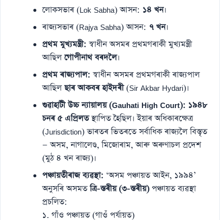
লোকসভাৰ (Lok Sabha) আসন:
১৪ খন
।
ৰাজ্যসভাৰ (Rajya Sabha) আসন:
৭ খন
।
প্ৰথম মুখ্যমন্ত্ৰী:
স্বাধীন অসমৰ প্ৰথমগৰাকী মুখ্যমন্ত্ৰী
আছিল
গোপীনাথ বৰদলৈ
।
প্ৰথম ৰাজ্যপাল:
স্বাধীন অসমৰ প্ৰথমগৰাকী ৰাজ্যপাল
আছিল
ছাৰ আকবৰ হাইদৰী
(Sir Akbar Hydari)।
গুৱাহাটী উচ্চ ন্যায়ালয় (Gauhati High Court):
১৯৪৮
চনৰ ৫ এপ্ৰিলত
স্থাপিত হৈছিল। ইয়াৰ অধিকাৰক্ষেত্ৰ
(Jurisdiction) ভাৰতৰ ভিতৰতে সৰ্বাধিক ৰাজ্যলৈ বিস্তৃত
— অসম, নাগালেণ্ড, মিজোৰাম, আৰু অৰুণাচল প্ৰদেশ
(মুঠ ৪ খন ৰাজ্য)।
পঞ্চায়তীৰাজ ব্যৱস্থা:
‘অসম পঞ্চায়ত আইন, ১৯৯৪’
অনুসৰি অসমত
ত্ৰি-স্তৰীয় (৩-স্তৰীয়)
পঞ্চায়ত ব্যৱস্থা
প্ৰচলিত:
১. গাঁও পঞ্চায়ত (গাওঁ পৰ্যায়ত)