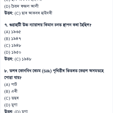
(D) চৈয়দ ফজল আলী
উত্তৰ:
(C) ছাৰ আকবৰ হাইদৰী
৭. গুৱাহাটী উচ্চ ন্যায়ালয় কিমান চনত স্থাপন কৰা হৈছিল?
(A) ১৯৩৫
(B) ১৯৪৭
(C) ১৯৪৮
(D) ১৯৫০
উত্তৰ:
(C) ১৯৪৮
৮. তলৰ কোনবিধ ৰেচম (Silk) পৃথিৱীৰ ভিতৰত কেৱল অসমতহে
পোৱা যায়?
(A) পাট
(B) এৰী
(C) তছৰ
(D) মুগা
উত্তৰ:
(D) মুগা