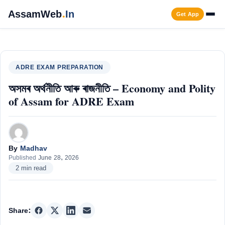
Skip
AssamWeb
.
In
Get App
to
content
Men
ADRE EXAM PREPARATION
অসমৰ অৰ্থনীতি আৰু ৰাজনীতি – Economy and Polity
of Assam for ADRE Exam
By
Madhav
Published
June 28, 2026
2 min read
Share: