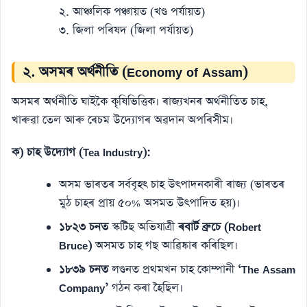
২. আঞ্চলিক পঞ্চায়ত (খণ্ড পৰ্যায়ত)
৩. জিলা পৰিষদ (জিলা পৰ্যায়ত)
২. অসমৰ অৰ্থনীতি (Economy of Assam)
অসমৰ অৰ্থনীতি ঘাইকৈ কৃষিভিত্তিক। ৰাজ্যখনৰ অৰ্থনীতিত চাহ,
খাৰুৱা তেল আৰু ৰেচম উদ্যোগৰ অৱদান অপৰিসীম।
ক) চাহ উদ্যোগ (Tea Industry):
অসম ভাৰতৰ সৰ্ববৃহৎ চাহ উৎপাদনকাৰী ৰাজ্য (ভাৰতৰ
মুঠ চাহৰ প্ৰায় ৫০% অসমত উৎপাদিত হয়)।
১৮২৩ চনত
স্কটিছ অভিযাত্ৰী
ৰবাৰ্ট ব্ৰুচে (Robert
Bruce)
অসমত চাহ গছ আৱিষ্কাৰ কৰিছিল।
১৮৩৯ চনত
লণ্ডনত প্ৰথমখন চাহ কোম্পানী
‘The Assam
Company’
গঠন কৰা হৈছিল।