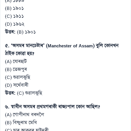
(A) ১৮৮৯
(B) ১৯০১
(C) ১৯১১
(D) ১৯৬২
উত্তৰ:
(B) ১৯০১
৫. ‘অসমৰ মানচেষ্টাৰ’ (Manchester of Assam) বুলি কোনখন
ঠাইক কোৱা হয়?
(A) যোৰহাট
(B) তেজপুৰ
(C) শুৱালকুছি
(D) সৰ্থেবাৰী
উত্তৰ:
(C) শুৱালকুছি
৬. স্বাধীন অসমৰ প্ৰথমগৰাকী ৰাজ্যপাল কোন আছিল?
(A) গোপীনাথ বৰদলৈ
(B) বিষ্ণুৰাম মেধি
(C) ছাৰ আকবৰ হাইদৰী