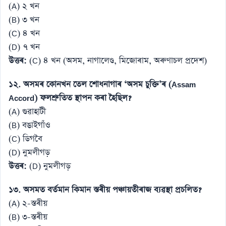
(A) ২ খন
(B) ৩ খন
(C) ৪ খন
(D) ৭ খন
উত্তৰ:
(C) ৪ খন (অসম, নাগালেণ্ড, মিজোৰাম, অৰুণাচল প্ৰদেশ)
১২. অসমৰ কোনখন তেল শোধনাগাৰ ‘অসম চুক্তি’ৰ (Assam
Accord) ফলশ্ৰুতিত স্থাপন কৰা হৈছিল?
(A) গুৱাহাটী
(B) বঙাইগাঁও
(C) ডিগবৈ
(D) নুমলীগড়
উত্তৰ:
(D) নুমলীগড়
১৩. অসমত বৰ্তমান কিমান স্তৰীয় পঞ্চায়তীৰাজ ব্যৱস্থা প্ৰচলিত?
(A) ২-স্তৰীয়
(B) ৩-স্তৰীয়