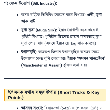
গ) ৰেচম উদ্যোগ (Silk Industry):
অসম ঘাইকৈ তিনিবিধ ৰেচমৰ বাবে বিখ্যাত:
এৰী, মুগা
আৰু পাট
।
মুগা সূতা (Muga Silk):
ইয়াৰ সোণালী ৰঙৰ বাবে ই
পৃথিৱী বিখ্যাত। পৃথিৱীৰ ভিতৰত কেৱল অসমতহে মুগা
সূতা পোৱা যায় (অসমে ইয়াৰ GI Tag লাভ কৰিছে)।
শুৱালকুছি:
কামৰূপ জিলাৰ শুৱালকুছিক অসমৰ ৰেচম
উদ্যোগৰ কেন্দ্ৰ বুলি কোৱা হয়। ইয়াক
‘অসমৰ মানচেষ্টাৰ’
(Manchester of Assam)
বুলিও জনা যায়।
💡 মনত ৰখাৰ সহজ উপায় (Short Tricks & Key
Points)
আসনৰ সংখ্যা:
বিধানসভা (১২৬) = লোকসভা (১৪) ×