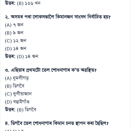
উত্তৰ:
(B) ১২৬ খন
২. অসমৰ পৰা লোকসভালৈ কিমানজন সাংসদ নিৰ্বাচিত হয়?
(A) ৭ জন
(B) ৯ জন
(C) ১২ জন
(D) ১৪ জন
উত্তৰ:
(D) ১৪ জন
৩. এছিয়াৰ প্ৰথমটো তেল শোধনাগাৰ ক’ত অৱস্থিত?
(A) নুমলীগড়
(B) ডিগবৈ
(C) দুলীয়াজান
(D) বঙাইগাঁও
উত্তৰ:
(B) ডিগবৈ
৪. ডিগবৈ তেল শোধনাগাৰ কিমান চনত স্থাপন কৰা হৈছিল?