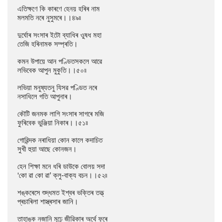
এতিক্ষণে কি কাৰণে হেনয় হৰিৰ নাম

মলমতি নৰে নুসুমৰে।।৪৯৷৷

দুৰ্ঘোৰ সংসাৰ ইটো ব্যাধিৰ ওুষধ মহা

তেজি হৰিনামক সম্প্ৰতি।

কমন উপায়ে আন পণ্ডিতসকলে আৱে

লভিবেক আপুন মুকুতি।।৫০৷৷

লভিয়া মনুষ্যতনু যিসৱ পণ্ডিত নৰে

নসাধিলে গতি আপুনাৰ।

কৌটি জনমক লাগি সংসাৰ সাগৰে মজি

ফুৰিবেক ভুঞ্জিয়া নিকাৰ।।৫১৷৷

গোৱিন্দক নৰাধিয়া কোন কালে কদাচিত

সুখী হুয়া আছে কোনজন।

হেন শিক্ষা মনে ধৰি ডাউকে বোলয় সদা

‘কো ৱা কো ৱা’ ক্লু-বাক্য বচন।।৫২৷৷

শঙ্কৰেসে শুদ্ধমত ইশ্বৰ ভক্তিৰ তত্ত্

প্ৰচাৰিলা শাস্ত্ৰসাৰ জানি।

তাহাঙ্ক নজানি মূঢ়ে জীৱিকাৰ অৰ্থে ফুৰে
