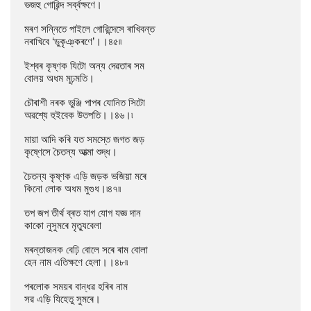
ভজহু গোৱিন্দ সৰ্ব্বক্ষণে।

মৰণ সন্নিতে পাইলে গোৱিন্দেসে ৰাখিবন্ত

নৰাখিবে ‘ডুকৃঞ্কৰণে’।।৪৫৷৷

ইশ্বৰ কৃষ্ণক যিটো অন্য দেৱতাৰ সম

বোলয় অধম মূঢ়মতি।

চৌৰাশী নৰক ভুঞ্জি পাপৰ যোনিত সিটো

অৱশ্যে হুইবেক উতপতি।।৪৬।৷

মায়া আদি কৰি যত সমস্তে জগত জড়

কৃষ্ণেসে চৈতন্য আত্মা শুদ্ধ।

চৈতন্য কৃষ্ণক এড়ি জড়ক ভজিয়া মৰে

কিনো লোক অধম মুগুধ।৷৪৭৷৷

তপ জপ তীৰ্থ ব্ৰত যাগ যোগ যজ্ঞ দান

কাকো নুসুমৰে মৃত্যুবেলা

মৰন্তাজনক বেঢ়ি বোলে সৰে ৰাম বোলা

হেন নাম এতিক্ষণে হেলা।।৪৮৷৷

পৰলোক সময়ৰ বান্ধৱ হৰিৰ নাম

সৱ এড়ি যিহেতু সুমৰে।
