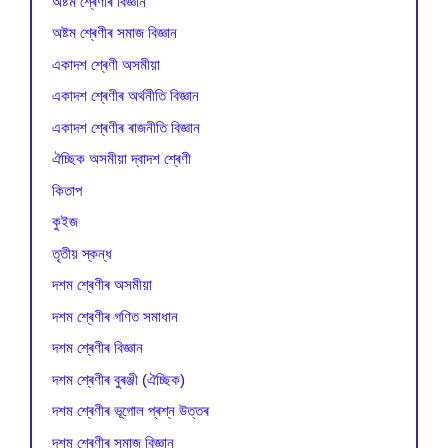
অষ্টম শ্ৰেণীৰ বিজ্ঞান
অষ্টম শ্ৰেণীৰ সমাজ বিজ্ঞান
একাদশ শ্ৰেণী অসমীয়া
একাদশ শ্ৰেণীৰ অৰ্থনীতি বিজ্ঞান
একাদশ শ্ৰেণীৰ ৰাজনীতি বিজ্ঞান
ঐচ্ছিক অসমীয়া দ্বাদশ শ্ৰেণী
কিতাপ
কুইজ
তৃতীয় স্কন্ধ
দশম শ্ৰেণীৰ অসমীয়া
দশম শ্ৰেণীৰ গণিত সমাধান
দশম শ্ৰেণীৰ বিজ্ঞান
দশম শ্ৰেণীৰ বুৰঞ্জী (ঐচ্ছিক)
দশম শ্ৰেণীৰ ভূগোল প্ৰশ্ন উত্তৰ
দশম শ্ৰেণীৰ সমাজ বিজ্ঞান