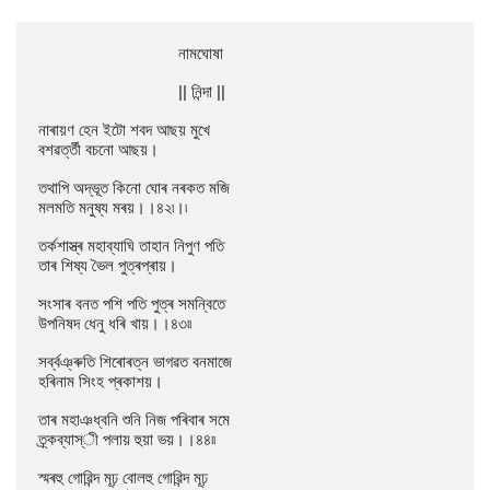
                                নামঘোষা

                                || নিন্দা ||

নাৰায়ণ হেন ইটো শবদ আছয় মুখে

বশৱৰ্ত্তী বচনো আছয়।

তথাপি অদ্ভূত কিনো ঘোৰ নৰকত মজি

মলমতি মনুষ্য মৰয়।।৪২৷।৷

তৰ্কশাস্ত্ৰ মহাব্যাঘি তাহান নিপুণ পতি

তাৰ শিষ্য ভৈল পুত্ৰপ্ৰায়।

সংসাৰ বনত পশি পতি পুত্ৰ সমন্বিতে

উপনিষদ ধেনু ধৰি খায়।।৪৩৷৷

সৰ্ব্বঞ্ৰুতি শিৰোৰত্ন ভাগৱত বনমাজে

হৰিনাম সিংহ প্ৰকাশয়।

তাৰ মহাঞধ্বনি শুনি নিজ পৰিবাৰ সমে

ত্ৰ্কব্যাস্ী পলায় হুয়া ভয়।।৪৪৷৷

স্মৰহু গোৱিন্দ মূঢ় বোলহু গোৱিন্দ মূঢ়
