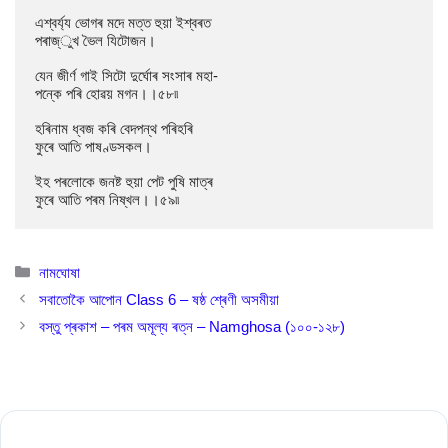
এশ্বৰ্য্য ভোগৰ মদে মত্ত হুয়া ইশ্বৰত

পৰাজ্ুখ ভৈল যিটোজন।

যেন জীৰ্ণ গাই সিটো দুৰ্ঘোৰ সংসাৰ মহা-

পন্কে পৰি হোৱয় মগন।।৫৮৷৷

হৰিনাম ধ্বজ কৰি বেদপন্থ পৰিহৰি

ফুৰে আতি পাষণ্ডসকল।

ইহ পৰলোকে জনষ্ট হুয়া পেট পুষি মাত্ৰ

ফুৰে আতি পৰম নিষ্খল।।৫৯৷৷
Categories
নামঘোষা
সবাতোকৈ আপোন Class 6 – ষষ্ঠ শ্ৰেণী অসমীয়া
বস্তু প্ৰকাশ – পৰম অমূল্য ৰত্ন – Namghosa (১০০-১২৮)