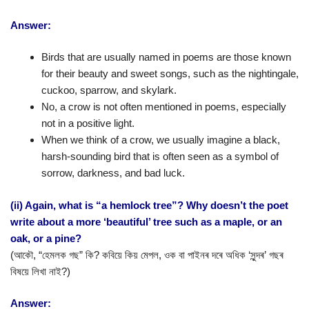
Answer:
Birds that are usually named in poems are those known
for their beauty and sweet songs, such as the nightingale,
cuckoo, sparrow, and skylark.
No, a crow is not often mentioned in poems, especially
not in a positive light.
When we think of a crow, we usually imagine a black,
harsh-sounding bird that is often seen as a symbol of
sorrow, darkness, and bad luck.
(ii) Again, what is “a hemlock tree”? Why doesn’t the poet
write about a more ‘beautiful’ tree such as a maple, or an
oak, or a pine?
(আকৌ, “হেমলক গছ” কি? কবিয়ে কিয় মেপল, ওক বা পাইনৰ দৰে অধিক ‘সুন্দৰ’ গছৰ
বিষয়ে লিখা নাই?)
Answer: