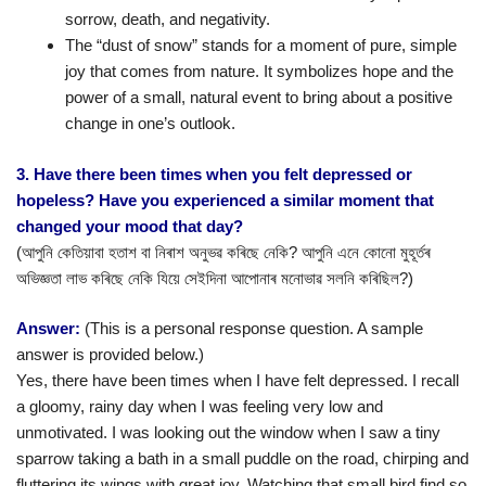
sorrow, death, and negativity.
The “dust of snow” stands for a moment of pure, simple
joy that comes from nature. It symbolizes hope and the
power of a small, natural event to bring about a positive
change in one’s outlook.
3. Have there been times when you felt depressed or
hopeless? Have you experienced a similar moment that
changed your mood that day?
(আপুনি কেতিয়াবা হতাশ বা নিৰাশ অনুভৱ কৰিছে নেকি? আপুনি এনে কোনো মুহূৰ্তৰ
অভিজ্ঞতা লাভ কৰিছে নেকি যিয়ে সেইদিনা আপোনাৰ মনোভাৱ সলনি কৰিছিল?)
Answer:
(This is a personal response question. A sample
answer is provided below.)
Yes, there have been times when I have felt depressed. I recall
a gloomy, rainy day when I was feeling very low and
unmotivated. I was looking out the window when I saw a tiny
sparrow taking a bath in a small puddle on the road, chirping and
fluttering its wings with great joy. Watching that small bird find so