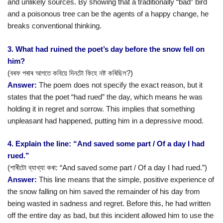
and unlikely sources. By showing that a traditionally “bad” bird
and a poisonous tree can be the agents of a happy change, he
breaks conventional thinking.
3. What had ruined the poet’s day before the snow fell on
him?
(বৰফ পৰাৰ আগতে কবিয়ে দিনটো কিহে নষ্ট কৰিছিল?)
Answer:
The poem does not specify the exact reason, but it
states that the poet “had rued” the day, which means he was
holding it in regret and sorrow. This implies that something
unpleasant had happened, putting him in a depressive mood.
4. Explain the line: “And saved some part / Of a day I had
rued.”
(শাৰীটো ব্যাখ্যা কৰা: “And saved some part / Of a day I had rued.”)
Answer:
This line means that the simple, positive experience of
the snow falling on him saved the remainder of his day from
being wasted in sadness and regret. Before this, he had written
off the entire day as bad, but this incident allowed him to use the