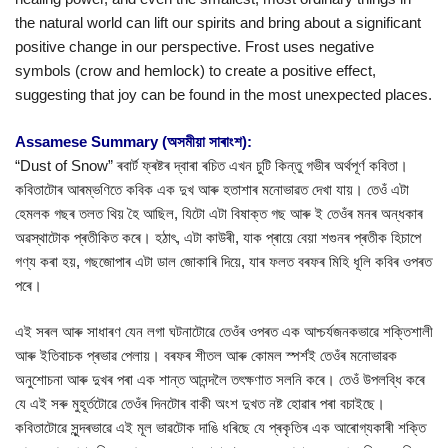
the natural world can lift our spirits and bring about a significant
positive change in our perspective. Frost uses negative
symbols (crow and hemlock) to create a positive effect,
suggesting that joy can be found in the most unexpected places.
Assamese Summary (অসমীয়া সাৰাংশ):
“Dust of Snow” ৰবাৰ্ট ফ্ৰষ্টৰ দ্বাৰা ৰচিত এখন চুটি কিন্তু গভীৰ অৰ্থপূৰ্ণ কবিতা।
কবিতাটোৰ আৰম্ভণিতে কবিক এক দুখ আৰু হতাশাৰ মনোভাৱত দেখা যায়। তেওঁ এটা
হেমলক গছৰ তলত থিয় হৈ আছিল, যিটো এটা বিষাক্ত গছ আৰু ই তেওঁৰ মনৰ অন্ধকাৰ
অৱস্থাটোক প্ৰতীকিত কৰে। হঠাৎ, এটা কাউৰী, যাক প্ৰায়ে বেয়া শগুনৰ প্ৰতীক হিচাপে
গণ্য কৰা হয়, গছজোপাৰ এটা ডাল জোকাৰি দিয়ে, যাৰ ফলত বৰফৰ মিহি ধূলি কবিৰ ওপৰত
পৰে।
এই সৰল আৰু সাধাৰণ যেন লগা ঘটনাটোৱে তেওঁৰ ওপৰত এক আশ্চৰ্যজনকভাৱে শক্তিশালী
আৰু ইতিবাচক প্ৰভাৱ পেলায়। বৰফৰ শীতল আৰু কোমল স্পৰ্শই তেওঁৰ মনোভাৱক
অনুশোচনা আৰু দুখৰ পৰা এক শান্ত আনন্দলৈ তৎক্ষণাত সলনি কৰে। তেওঁ উপলব্ধি কৰে
যে এই সৰু মুহূৰ্তটোৱে তেওঁৰ দিনটোৰ বাকী অংশ দুখত নষ্ট হোৱাৰ পৰা বচাইছে।
কবিতাটোৱে সুন্দৰভাৱে এই মূল ভাৱটোক দাঙি ধৰিছে যে প্ৰকৃতিৰ এক আৰোগ্যকাৰী শক্তি