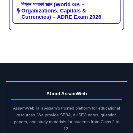
বিশ্বৰ সাধাৰণ জ্ঞান (World GK –
Organizations, Capitals &
Currencies) – ADRE Exam 2026
About AssamWeb
AssamWeb.In is Assam's trusted platform for educational
resources. We provide SEBA, AHSEC notes, question
papers, and study materials for students from Class 2 to
12.