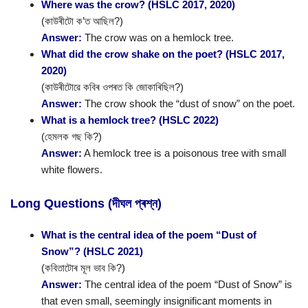
Where was the crow? (HSLC 2017, 2020)
(কাউৰীটো ক’ত আছিল?)
Answer:
The crow was on a hemlock tree.
What did the crow shake on the poet? (HSLC 2017,
2020)
(কাউৰীটোৱে কবিৰ ওপৰত কি জোকাৰিছিল?)
Answer:
The crow shook the “dust of snow” on the poet.
What is a hemlock tree? (HSLC 2022)
(হেমলক গছ কি?)
Answer:
A hemlock tree is a poisonous tree with small
white flowers.
Long Questions (দীঘল প্ৰশ্ন)
What is the central idea of the poem “Dust of
Snow”? (HSLC 2021)
(কবিতাটোৰ মূল ভাব কি?)
Answer:
The central idea of the poem “Dust of Snow” is
that even small, seemingly insignificant moments in