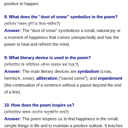
positive to happen.
8. What does the “dust of snow” symbolize in the poem?
(কবিতাত “বৰফৰ ধূলি”য়ে কিহৰ প্ৰতীক?)
Answer:
The “dust of snow” symbolizes a small, natural joy or
a moment of happiness that comes unexpectedly and has the
power to heal and refresh the mind.
9. What literary device is used in the poem?
(কবিতাটোত কি সাহিত্যিক কৌশল ব্যৱহাৰ কৰা হৈছে?)
Answer:
The main literary devices are
symbolism
(crow,
hemlock, snow),
alliteration
(“saved some”), and
enjambment
(the continuation of a sentence without a pause beyond the end
of a line).
10. How does the poem inspire us?
(কবিতাটোৱে আমাক কেনেকৈ অনুপ্ৰাণিত কৰে?)
Answer:
The poem inspires us to find happiness in the small,
simple things in life and to maintain a positive outlook. It teaches