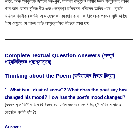
আছে, আৰু প্ৰাকৃতিক জগতৰ সৰু-সুৰা, সাধাৰণ বস্তুৱেও আমাৰ মনক প্ৰফুল্লিত কৰিব
পাৰে আৰু আমাৰ দৃষ্টিভংগীত এক গুৰুত্বপূৰ্ণ ইতিবাচক পৰিৱৰ্তন আনিব পাৰে। ফ্ৰষ্টে
ঋণাত্মক প্ৰতীক (কাউৰী আৰু হেমলক) ব্যৱহাৰ কৰি এক ইতিবাচক প্ৰভাৱ সৃষ্টি কৰিছে,
যিয়ে দেখুৱায় যে আনন্দ অতি অপ্রত্যাশিত ঠাইতো পোৱা যায়।
Complete Textual Question Answers (সম্পূৰ্ণ
পাঠ্যভিত্তিক প্ৰশ্নোত্তৰ)
Thinking about the Poem (কবিতাটোৰ বিষয়ে চিন্তা)
1. What is a “dust of snow”? What does the poet say has
changed his mood? How has the poet’s mood changed?
(বৰফৰ ধূলি কি? কবিয়ে কি কৈছে যে তেওঁৰ মনোভাৱ সলনি হৈছে? কবিৰ মনোভাৱ
কেনেকৈ সলনি হ’ল?)
Answer: