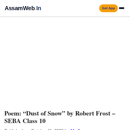
Skip
AssamWeb
.
In
Get App
to
Men
content
Poem: “Dust of Snow” by Robert Frost –
SEBA Class 10