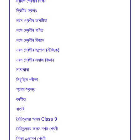
দ্বাদশ শ্ৰেণীৰ শিক্ষা
দ্বিতীয় স্কন্ধ
নৱম শ্ৰেণীৰ অসমীয়া
নৱম শ্ৰেণীৰ গণিত
নৱম শ্ৰেণীৰ বিজ্ঞান
নৱম শ্ৰেণীৰ ভূগোল (ঐচ্ছিক)
নৱম শ্ৰেণীৰ সমাজ বিজ্ঞান
নামঘোষা
নিযুক্তি পৰীক্ষা
প্রথম স্কন্ধ
বৰগীত
বাতৰি
বৈচিত্রময় অসম Class 9
বৈচিত্র্যময় অসম দশম শ্ৰেণী
শিক্ষা একাদশ শ্ৰেণী