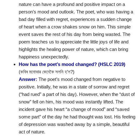
nature can have a profound and positive impact on a
person’s mood and outlook. The poet, who was having a
bad day filled with regret, experiences a sudden change
of heart when a crow shakes snow on him. This simple
event saves the rest of his day from being wasted. The
poem teaches us to appreciate the little joys of life and
highlights the healing power of nature, which can bring
happiness unexpectedly.
How has the poet’s mood changed? (HSLC 2019)
(কবিৰ মনোভাৱ কেনেকৈ সলনি হ’ল?)
Answer:
The poet’s mood changed from negative to
positive. Initially, he was in a state of sorrow and regret
(“had rued” a part of his day). However, when the “dust of
snow” fell on him, his mood was instantly lifted. The
incident gave his heart “a change of mood” and “saved
some part” of the day he had thought was lost. His feeling
of depression was washed away by a simple, beautiful
act of nature.