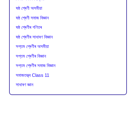
ষষ্ঠ শ্ৰেণী অসমীয়া
ষষ্ঠ শ্ৰেণী সমাজ বিজ্ঞান
ষষ্ঠ শ্ৰেণীৰ গণিতৰ
ষষ্ঠ শ্ৰেণীৰ সাধাৰণ বিজ্ঞান
সপ্তম শ্ৰেণীৰ অসমীয়া
সপ্তম শ্ৰেণীৰ বিজ্ঞান
সপ্তম শ্ৰেণীৰ সমাজ বিজ্ঞান
সমাজতত্ত্ব Class 11
সাধাৰণ জ্ঞান