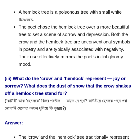
A hemlock tree is a poisonous tree with small white
flowers.
The poet chose the hemlock tree over a more beautiful
tree to set a scene of sorrow and depression. Both the
crow and the hemlock tree are unconventional symbols
in poetry and are typically associated with negativity.
Their use effectively mirrors the poet’s initial gloomy
mood.
(iii) What do the ‘crow’ and ‘hemlock’ represent — joy or
sorrow? What does the dust of snow that the crow shakes
off a hemlock tree stand for?
(‘কাউৰী’ আৰু ‘হেমলকে’ কিহৰ প্ৰতীক— আনন্দ নে দুখ? কাউৰীয়ে হেমলক গছৰ পৰা
জোকাৰি পেলোৱা বৰফৰ ধূলিয়ে কি বুজায়?)
Answer:
The ‘crow’ and the ‘hemlock’ tree traditionally represent