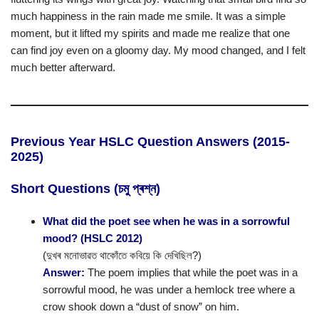
much happiness in the rain made me smile. It was a simple
moment, but it lifted my spirits and made me realize that one
can find joy even on a gloomy day. My mood changed, and I felt
much better afterward.
Previous Year HSLC Question Answers (2015-
2025)
Short Questions (চমু প্ৰশ্ন)
What did the poet see when he was in a sorrowful
mood? (HSLC 2012)
(দুখৰ মনোভাৱত থাকোঁতে কবিয়ে কি দেখিছিল?)
Answer:
The poem implies that while the poet was in a
sorrowful mood, he was under a hemlock tree where a
crow shook down a “dust of snow” on him.