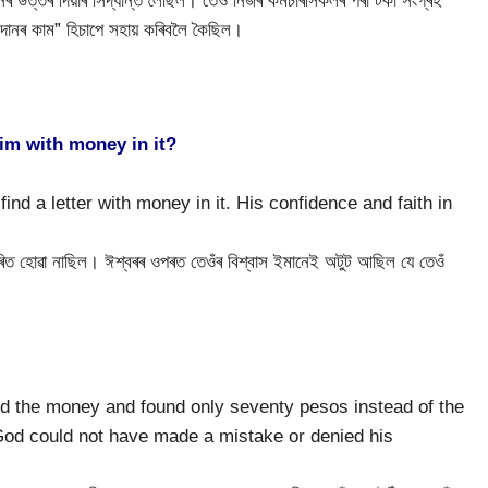
িখনৰ উত্তৰ দিয়াৰ সিদ্ধান্ত লৈছিল। তেওঁ নিজৰ কৰ্মচাৰীসকলৰ পৰা টকা সংগ্ৰহ
দানৰ কাম” হিচাপে সহায় কৰিবলৈ কৈছিল।
him with money in it?
ind a letter with money in it. His confidence and faith in
িত হোৱা নাছিল। ঈশ্বৰৰ ওপৰত তেওঁৰ বিশ্বাস ইমানেই অটুট আছিল যে তেওঁ
the money and found only seventy pesos instead of the
God could not have made a mistake or denied his