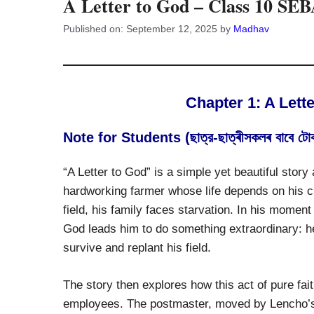
A Letter to God – Class 10 SEB
Published on: September 12, 2025
by
Madhav
Chapter 1: A Lett
Note for Students (ছাত্র-ছাত্ৰীসকলৰ বাবে টো
“A Letter to God” is a simple yet beautiful story
hardworking farmer whose life depends on his c
field, his family faces starvation. In his moment
God leads him to do something extraordinary: he
survive and replant his field.
The story then explores how this act of pure fait
employees. The postmaster, moved by Lencho’s b