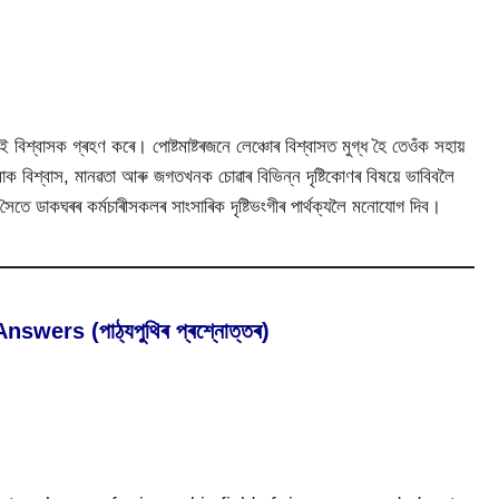
বিশ্বাসক গ্ৰহণ কৰে। পোষ্টমাষ্টৰজনে লেঞ্চোৰ বিশ্বাসত মুগ্ধ হৈ তেওঁক সহায়
মাক বিশ্বাস, মানৱতা আৰু জগতখনক চোৱাৰ বিভিন্ন দৃষ্টিকোণৰ বিষয়ে ভাবিবলৈ
 সৈতে ডাকঘৰৰ কৰ্মচাৰীসকলৰ সাংসাৰিক দৃষ্টিভংগীৰ পাৰ্থক্যলৈ মনোযোগ দিব।
wers (পাঠ্যপুথিৰ প্ৰশ্নোত্তৰ)