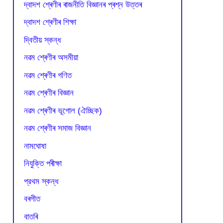
দ্বাদশ শ্ৰেণীৰ ৰাজনীতি বিজ্ঞানৰ প্ৰশ্ন উত্তৰ
দ্বাদশ শ্ৰেণীৰ শিক্ষা
দ্বিতীয় স্কন্ধ
নৱম শ্ৰেণীৰ অসমীয়া
নৱম শ্ৰেণীৰ গণিত
নৱম শ্ৰেণীৰ বিজ্ঞান
নৱম শ্ৰেণীৰ ভূগোল (ঐচ্ছিক)
নৱম শ্ৰেণীৰ সমাজ বিজ্ঞান
নামঘোষা
নিযুক্তি পৰীক্ষা
প্রথম স্কন্ধ
বৰগীত
বাতৰি