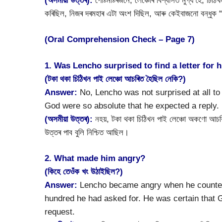
(অসমীয়া উত্তৰ):
পোষ্টমাষ্টৰজনে, লেঞ্চোৰ বিশ্বাসত মুগ্ধ হৈ, চিঠ
কৰিছিল, নিজৰ দৰমহাৰ এটা অংশ দিছিল, আৰু কেইবাজনো বন্ধুক “
(Oral Comprehension Check – Page 7)
1. Was Lencho surprised to find a letter for 
(টকা থকা চিঠিখন পাই লেঞ্চো আচৰিত হৈছিল নেকি?)
Answer:
No, Lencho was not surprised at all to f
God were so absolute that he expected a reply.
(অসমীয়া উত্তৰ):
নহয়, টকা থকা চিঠিখন পাই লেঞ্চো অকণো আচৰ
উত্তৰ পাব বুলি নিশ্চিত আছিল।
2. What made him angry?
(কিহে তেওঁক খং উঠাইছিল?)
Answer:
Lencho became angry when he counted 
hundred he had asked for. He was certain that 
request.