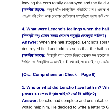
leaving the corn totally destroyed and the field w
(অসমীয়া উত্তৰ):
বৰষুণ হঠাৎ শিলাবৃষ্টিলৈ পৰিৱৰ্তিত হ’ল। এজাক প্
এঘণ্টা ধৰি চলিল আৰু লেঞ্চোৰ খেতিপথাৰ সম্পূৰ্ণৰূপে ধ্বংস কৰি 
4. What were Lencho’s feelings when the hai
(শিলাবৃষ্টি বন্ধ হোৱাৰ সময়ত লেঞ্চোৰ অনুভূতি কেনেকুৱা আছিল?)
Answer:
When the hail stopped, Lencho’s soul w
destroyed field and told his sons that the hail h
(অসমীয়া উত্তৰ):
শিলাবৃষ্টি বন্ধ হোৱাৰ পিছত লেঞ্চোৰ মন দুখেৰে
কৈছিল যে শিলাবৃষ্টিয়ে একোৱেই বাকী ৰখা নাই আৰু সেই বছৰ তে
(Oral Comprehension Check – Page 6)
1. Who or what did Lencho have faith in? Wh
(লেঞ্চোৰ কাৰ ওপৰত বিশ্বাস আছিল? তেওঁ কি কৰিছিল?)
Answer:
Lencho had complete and unshakable fa
would help him. He decided to write a letter to 