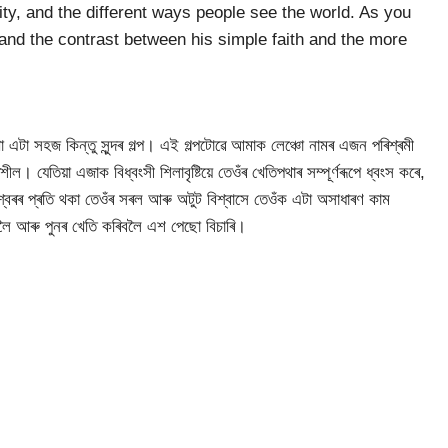
ity, and the different ways people see the world. As you
 and the contrast between his simple faith and the more
এটা সহজ কিন্তু সুন্দৰ গল্প। এই গল্পটোৱে আমাক লেঞ্চো নামৰ এজন পৰিশ্ৰমী
ল। যেতিয়া এজাক বিধ্বংসী শিলাবৃষ্টিয়ে তেওঁৰ খেতিপথাৰ সম্পূৰ্ণৰূপে ধ্বংস কৰে,
ঈশ্বৰৰ প্ৰতি থকা তেওঁৰ সৰল আৰু অটুট বিশ্বাসে তেওঁক এটা অসাধাৰণ কাম
িবলৈ আৰু পুনৰ খেতি কৰিবলৈ এশ পেছো বিচাৰি।