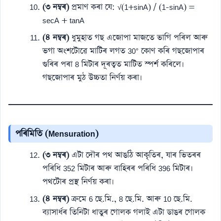
(৩ নম্বৰ)
প্ৰমাণ কৰা যে: √(1+sinA) / (1-sinA) =
secA + tanA
(৪ নম্বৰ)
ধুমুহাত গছ এজোপা মাজতে ভাগি পৰিল আৰু
ভগা অংশটোৱে মাটিৰ লগত 30° কোণ কৰি গছজোপাৰ
গুৰিৰ পৰা 8 মিটাৰ দূৰত্বত মাটিত স্পৰ্শ কৰিলে।
গছজোপাৰ মুঠ উচ্চতা নিৰ্ণয় কৰা।
পৰিমিতি (Mensuration)
(৩ নম্বৰ)
এটা দৌৰ পথ আঙঠি আকৃতিৰ, যাৰ ভিতৰৰ
পৰিধি 352 মিটাৰ আৰু বাহিৰৰ পৰিধি 396 মিটাৰ।
পথটোৰ প্ৰস্থ নিৰ্ণয় কৰা।
(৪ নম্বৰ)
ক্ৰমে 6 ছে.মি., 8 ছে.মি. আৰু 10 ছে.মি.
ব্যাসাৰ্ধৰ তিনিটা ধাতুৰ গোলক গলাই এটা ডাঙৰ গোলক