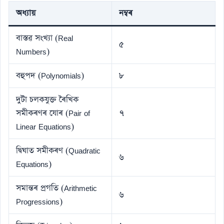
অধ্যায়
নম্বৰ
বাস্তৱ সংখ্যা (Real
৫
Numbers)
বহুপদ (Polynomials)
৮
দুটা চলকযুক্ত ৰৈখিক
সমীকৰণৰ যোৰ (Pair of
৭
Linear Equations)
দ্বিঘাত সমীকৰণ (Quadratic
৬
Equations)
সমান্তৰ প্ৰগতি (Arithmetic
৬
Progressions)