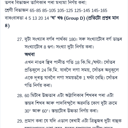
তলৰ বিভাজন তালিকাৰ পৰা মধ্যমা নিৰ্ণয় কৰা:
শ্ৰেণী বিভাজন 65-85 85-105 105-125 125-145 145-165
বাৰংবাৰতা 4 5 13 20 14
‘ঘ’ খণ্ড (Group D)
(প্ৰতিটো প্ৰশ্নৰ মান
৪)
দুটা সংখ্যাৰ বৰ্গৰ পাৰ্থক্য 180। সৰু সংখ্যাটোৰ বৰ্গ ডাঙৰ
সংখ্যাটোৰ 8 গুণ। সংখ্যা দুটা নিৰ্ণয় কৰা।
অথবা
এখন নাওৰ স্থিৰ পানীত গতি 18 কি.মি./ঘণ্টা। সোঁতৰ
প্ৰতিকূলে 24 কি.মি. যাবলৈ লগা সময়, সোঁতৰ অনুকূলে
একে দূৰত্ব যাবলৈ লগা সময়তকৈ 1 ঘণ্টা বেছি। সোঁতৰ
গতি নিৰ্ণয় কৰা।
60 মিটাৰ উচ্চতাৰ এটা অট্টালিকাৰ শিখৰৰ পৰা এটা
স্তম্ভৰ শিখৰ আৰু পাদবিন্দুলৈ অৱনতি কোণ দুটা ক্ৰমে
30° আৰু 60°। স্তম্ভটোৰ উচ্চতা নিৰ্ণয় কৰা।
প্ৰমাণ কৰা যে যদি এডাল ৰেখাই এটা ত্ৰিভুজৰ দুটা বাহুক