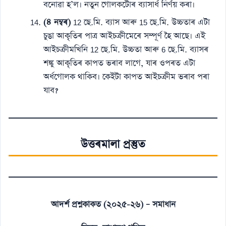
বনোৱা হ’ল। নতুন গোলকটোৰ ব্যাসাৰ্ধ নিৰ্ণয় কৰা।
(৪ নম্বৰ)
12 ছে.মি. ব্যাস আৰু 15 ছে.মি. উচ্চতাৰ এটা
চুঙা আকৃতিৰ পাত্ৰ আইচক্ৰীমেৰে সম্পূৰ্ণ হৈ আছে। এই
আইচক্ৰীমখিনি 12 ছে.মি. উচ্চতা আৰু 6 ছে.মি. ব্যাসৰ
শঙ্কু আকৃতিৰ কাপত ভৰাব লাগে, যাৰ ওপৰত এটা
অৰ্ধগোলক থাকিব। কেইটা কাপত আইচক্ৰীম ভৰাব পৰা
যাব?
উত্তৰমালা প্ৰস্তুত
আদৰ্শ প্ৰশ্নকাকত (২০২৫-২৬) – সমাধান