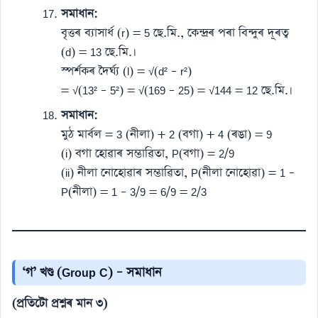
সমাধান:
বৃত্তৰ ব্যাসাৰ্ধ (r) = 5 ছে.মি., কেন্দ্ৰৰ পৰা বিন্দুৰ দূৰত্ব
(d) = 13 ছে.মি.।
স্পৰ্শকৰ দৈৰ্ঘ্য (l) = √(d² – r²)
= √(13² – 5²) = √(169 – 25) = √144 = 12 ছে.মি.।
সমাধান:
মুঠ মাৰ্বল = 3 (নীলা) + 2 (বগা) + 4 (ৰঙা) = 9
(i) বগা হোৱাৰ সম্ভাৱিতা, P(বগা) = 2/9
(ii) নীলা নোহোৱাৰ সম্ভাৱিতা, P(নীলা নোহোৱা) = 1 –
P(নীলা) = 1 – 3/9 = 6/9 = 2/3
‘গ’ খণ্ড (Group C) – সমাধান
(প্ৰতিটো প্ৰশ্নৰ মান ৩)