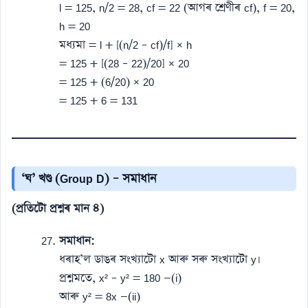
l = 125, n/2 = 28, cf = 22 (আগৰ শ্ৰেণীৰ cf), f = 20,
h = 20
মধ্যমা = l + [(n/2 – cf)/f] × h
= 125 + [(28 – 22)/20] × 20
= 125 + (6/20) × 20
= 125 + 6 = 131
‘ঘ’ খণ্ড (Group D) – সমাধান
(প্ৰতিটো প্ৰশ্নৰ মান ৪)
সমাধান:
ধৰাহ’ল ডাঙৰ সংখ্যাটো x আৰু সৰু সংখ্যাটো y।
প্ৰশ্নমতে, x² – y² = 180 —(i)
আৰু y² = 8x —(ii)