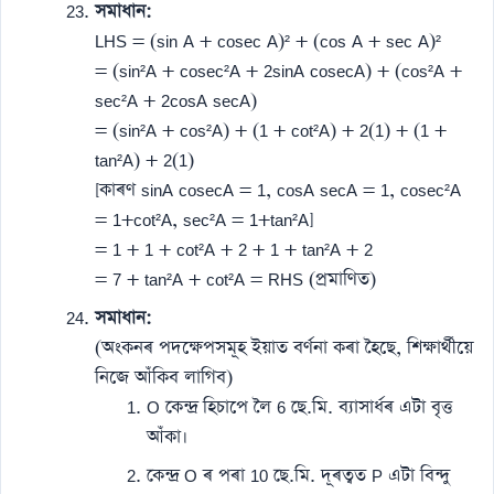
সমাধান:
LHS = (sin A + cosec A)² + (cos A + sec A)²
= (sin²A + cosec²A + 2sinA cosecA) + (cos²A +
sec²A + 2cosA secA)
= (sin²A + cos²A) + (1 + cot²A) + 2(1) + (1 +
tan²A) + 2(1)
[কাৰণ sinA cosecA = 1, cosA secA = 1, cosec²A
= 1+cot²A, sec²A = 1+tan²A]
= 1 + 1 + cot²A + 2 + 1 + tan²A + 2
= 7 + tan²A + cot²A = RHS (প্ৰমাণিত)
সমাধান:
(অংকনৰ পদক্ষেপসমূহ ইয়াত বৰ্ণনা কৰা হৈছে, শিক্ষাৰ্থীয়ে
নিজে আঁকিব লাগিব)
O কেন্দ্ৰ হিচাপে লৈ 6 ছে.মি. ব্যাসাৰ্ধৰ এটা বৃত্ত
আঁকা।
কেন্দ্ৰ O ৰ পৰা 10 ছে.মি. দূৰত্বত P এটা বিন্দু