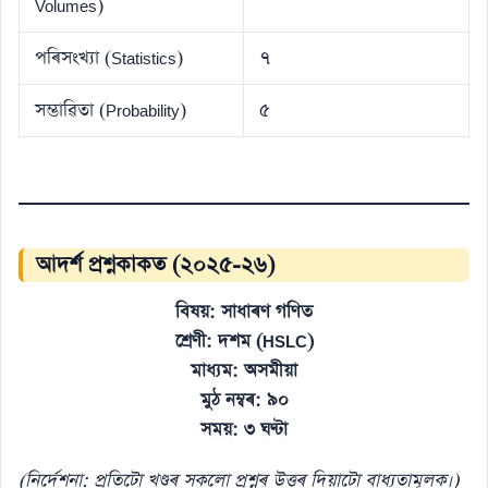
Volumes)
পৰিসংখ্যা (Statistics)
৭
সম্ভাৱিতা (Probability)
৫
আদৰ্শ প্ৰশ্নকাকত (২০২৫-২৬)
বিষয়: সাধাৰণ গণিত
শ্ৰেণী: দশম (HSLC)
মাধ্যম: অসমীয়া
মুঠ নম্বৰ: ৯০
সময়: ৩ ঘণ্টা
(নিৰ্দেশনা: প্ৰতিটো খণ্ডৰ সকলো প্ৰশ্নৰ উত্তৰ দিয়াটো বাধ্যতামূলক।)