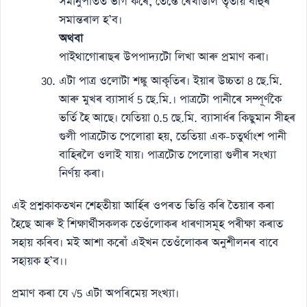
সমানুপাতত ভাগ কৰে, তেন্তে ৰেখাডাল তৃতীয় বাহুৰ
সমান্তৰাল হ’ব।
অথবা
পাইথাগোৰাছৰ উপপাদ্যটো লিখা আৰু প্ৰমাণ কৰা।
এটা পাত্ৰ ওলোটা শঙ্কু আকৃতিৰ। ইয়াৰ উচ্চতা 8 ছে.মি.
আৰু মুখৰ ব্যাসাৰ্ধ 5 ছে.মি.। পাত্ৰটো পানীৰে সম্পূৰ্ণকৈ
ভৰ্তি হৈ আছে। যেতিয়া 0.5 ছে.মি. ব্যাসাৰ্ধৰ কিছুমান সীহৰ
গুলী পাত্ৰটোত পেলোৱা হয়, তেতিয়া এক-চতুৰ্থাংশ পানী
বাহিৰলৈ ওলাই যায়। পাত্ৰটোত পেলোৱা গুলীৰ সংখ্যা
নিৰ্ণয় কৰা।
এই প্ৰশ্নকাকতখন শেহতীয়া আৰ্হিৰ ওপৰত ভিত্তি কৰি তৈয়াৰ কৰা
হৈছে আৰু ই শিক্ষাৰ্থীসকলক তেওঁলোকৰ ধাৰণাসমূহ পৰীক্ষা কৰাত
সহায় কৰিব। মই আশা কৰোঁ এইখন তেওঁলোকৰ অনুশীলনৰ বাবে
সহায়ক হ’ব।।
প্ৰমাণ কৰা যে √5 এটা অপৰিমেয় সংখ্যা।