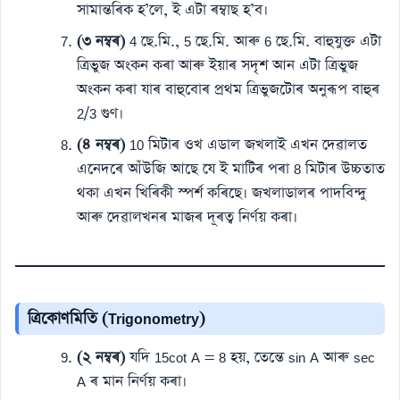
সামান্তৰিক হ’লে, ই এটা ৰম্বাছ হ’ব।
(৩ নম্বৰ)
4 ছে.মি., 5 ছে.মি. আৰু 6 ছে.মি. বাহুযুক্ত এটা
ত্ৰিভুজ অংকন কৰা আৰু ইয়াৰ সদৃশ আন এটা ত্ৰিভুজ
অংকন কৰা যাৰ বাহুবোৰ প্ৰথম ত্ৰিভুজটোৰ অনুৰূপ বাহুৰ
2/3 গুণ।
(৪ নম্বৰ)
10 মিটাৰ ওখ এডাল জখলাই এখন দেৱালত
এনেদৰে আঁউজি আছে যে ই মাটিৰ পৰা 8 মিটাৰ উচ্চতাত
থকা এখন খিৰিকী স্পৰ্শ কৰিছে। জখলাডালৰ পাদবিন্দু
আৰু দেৱালখনৰ মাজৰ দূৰত্ব নিৰ্ণয় কৰা।
ত্ৰিকোণমিতি (Trigonometry)
(২ নম্বৰ)
যদি 15cot A = 8 হয়, তেন্তে sin A আৰু sec
A ৰ মান নিৰ্ণয় কৰা।