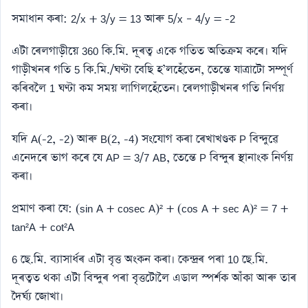
সমাধান কৰা: 2/x + 3/y = 13 আৰু 5/x – 4/y = -2
এটা ৰেলগাড়ীয়ে 360 কি.মি. দূৰত্ব একে গতিত অতিক্ৰম কৰে। যদি
গাড়ীখনৰ গতি 5 কি.মি./ঘণ্টা বেছি হ’লহেঁতেন, তেন্তে যাত্ৰাটো সম্পূৰ্ণ
কৰিবলৈ 1 ঘণ্টা কম সময় লাগিলহেঁতেন। ৰেলগাড়ীখনৰ গতি নিৰ্ণয়
কৰা।
যদি A(-2, -2) আৰু B(2, -4) সংযোগ কৰা ৰেখাখণ্ডক P বিন্দুৱে
এনেদৰে ভাগ কৰে যে AP = 3/7 AB, তেন্তে P বিন্দুৰ স্থানাংক নিৰ্ণয়
কৰা।
প্ৰমাণ কৰা যে: (sin A + cosec A)² + (cos A + sec A)² = 7 +
tan²A + cot²A
6 ছে.মি. ব্যাসাৰ্ধৰ এটা বৃত্ত অংকন কৰা। কেন্দ্ৰৰ পৰা 10 ছে.মি.
দূৰত্বত থকা এটা বিন্দুৰ পৰা বৃত্তটোলৈ এডাল স্পৰ্শক আঁকা আৰু তাৰ
দৈৰ্ঘ্য জোখা।