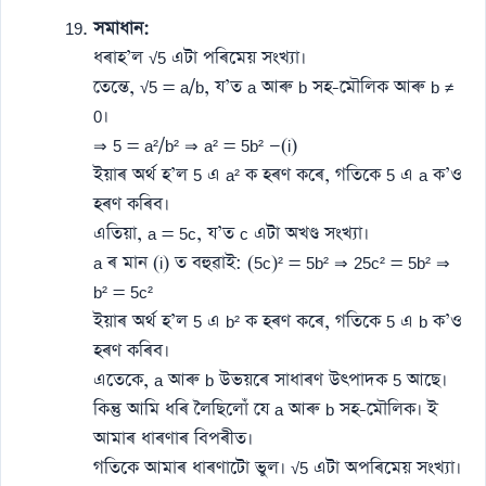
সমাধান:
ধৰাহ’ল √5 এটা পৰিমেয় সংখ্যা।
তেন্তে, √5 = a/b, য’ত a আৰু b সহ-মৌলিক আৰু b ≠
0।
⇒ 5 = a²/b² ⇒ a² = 5b² —(i)
ইয়াৰ অৰ্থ হ’ল 5 এ a² ক হৰণ কৰে, গতিকে 5 এ a ক’ও
হৰণ কৰিব।
এতিয়া, a = 5c, য’ত c এটা অখণ্ড সংখ্যা।
a ৰ মান (i) ত বহুৱাই: (5c)² = 5b² ⇒ 25c² = 5b² ⇒
b² = 5c²
ইয়াৰ অৰ্থ হ’ল 5 এ b² ক হৰণ কৰে, গতিকে 5 এ b ক’ও
হৰণ কৰিব।
এতেকে, a আৰু b উভয়ৰে সাধাৰণ উৎপাদক 5 আছে।
কিন্তু আমি ধৰি লৈছিলোঁ যে a আৰু b সহ-মৌলিক। ই
আমাৰ ধাৰণাৰ বিপৰীত।
গতিকে আমাৰ ধাৰণাটো ভুল। √5 এটা অপৰিমেয় সংখ্যা।