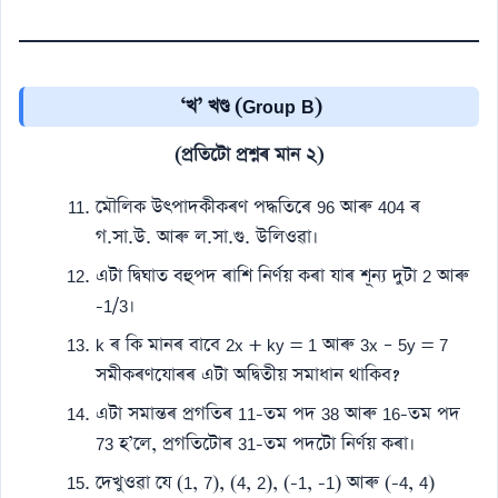
‘খ’ খণ্ড (Group B)
(প্ৰতিটো প্ৰশ্নৰ মান ২)
মৌলিক উৎপাদকীকৰণ পদ্ধতিৰে 96 আৰু 404 ৰ
গ.সা.উ. আৰু ল.সা.গু. উলিওৱা।
এটা দ্বিঘাত বহুপদ ৰাশি নিৰ্ণয় কৰা যাৰ শূন্য দুটা 2 আৰু
-1/3।
k ৰ কি মানৰ বাবে 2x + ky = 1 আৰু 3x – 5y = 7
সমীকৰণযোৰৰ এটা অদ্বিতীয় সমাধান থাকিব?
এটা সমান্তৰ প্ৰগতিৰ 11-তম পদ 38 আৰু 16-তম পদ
73 হ’লে, প্ৰগতিটোৰ 31-তম পদটো নিৰ্ণয় কৰা।
দেখুওৱা যে (1, 7), (4, 2), (-1, -1) আৰু (-4, 4)