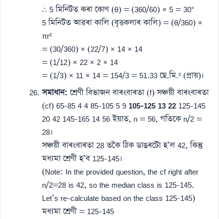
∴ 5 মিনিটত কৰা কোণ (θ) = (360/60) × 5 = 30°
5 মিনিটত আৱৰা কালি (বৃত্তকলাৰ কালি) = (θ/360) ×
πr²
= (30/360) × (22/7) × 14 × 14
= (1/12) × 22 × 2 × 14
= (1/3) × 11 × 14 = 154/3 = 51.33 ছে.মি.² (প্ৰায়)।
সমাধান:
শ্ৰেণী বিভাজন বাৰংবাৰতা (f) সঞ্চয়ী বাৰংবাৰতা
(cf) 65-85 4 4 85-105 5 9
105-125
13
22
125-145
20 42 145-165 14 56 ইয়াত, n = 56, গতিকে n/2 =
28।
সঞ্চয়ী বাৰংবাৰতা 28 তকৈ ঠিক ডাঙৰটো হ’ল 42, কিন্তু
মধ্যমা শ্ৰেণী হ’ব 125-145।
(Note: In the provided question, the cf right after
n/2=28 is 42, so the median class is 125-145.
Let’s re-calculate based on the class 125-145)
মধ্যমা শ্ৰেণী = 125-145