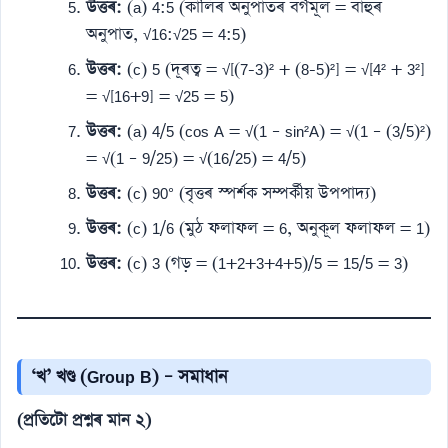
উত্তৰ:
(a) 4:5 (কালিৰ অনুপাতৰ বৰ্গমূল = বাহুৰ
অনুপাত, √16:√25 = 4:5)
উত্তৰ:
(c) 5 (দূৰত্ব = √[(7-3)² + (8-5)²] = √[4² + 3²]
= √[16+9] = √25 = 5)
উত্তৰ:
(a) 4/5 (cos A = √(1 – sin²A) = √(1 – (3/5)²)
= √(1 – 9/25) = √(16/25) = 4/5)
উত্তৰ:
(c) 90° (বৃত্তৰ স্পৰ্শক সম্পৰ্কীয় উপপাদ্য)
উত্তৰ:
(c) 1/6 (মুঠ ফলাফল = 6, অনুকূল ফলাফল = 1)
উত্তৰ:
(c) 3 (গড় = (1+2+3+4+5)/5 = 15/5 = 3)
‘খ’ খণ্ড (Group B) – সমাধান
(প্ৰতিটো প্ৰশ্নৰ মান ২)