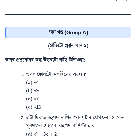
‘ক’ খণ্ড (Group A)
(প্ৰতিটো প্ৰশ্নৰ মান ১)
তলৰ প্ৰশ্নবোৰৰ শুদ্ধ উত্তৰটো বাছি উলিওৱা:
তলৰ কোনটো অপৰিমেয় সংখ্যা?
(a) √4
(b) √9
(c) √7
(d) √16
এটা দ্বিঘাত বহুপদ ৰাশিৰ শূন্য দুটাৰ যোগফল -3 আৰু
পূৰণফল 2 হ’লে, বহুপদ ৰাশিটো হ’ব:
(a) x² – 3x + 2