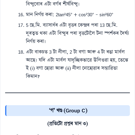
বিন্দুবোৰ এটা বৰ্গৰ শীৰ্ষবিন্দু।
মান নিৰ্ণয় কৰা: 2tan²45° + cos²30° – sin²60°
5 ছে.মি. ব্যাসাৰ্ধৰ এটা বৃত্তৰ কেন্দ্ৰৰ পৰা 13 ছে.মি.
দূৰত্বত থকা এটা বিন্দুৰ পৰা বৃত্তটোলৈ টনা স্পৰ্শকৰ দৈৰ্ঘ্য
নিৰ্ণয় কৰা।
এটা বাকচত 3 টা নীলা, 2 টা বগা আৰু 4 টা ৰঙা মাৰ্বল
আছে। যদি এটা মাৰ্বল যাদৃচ্ছিকভাৱে উলিওৱা হয়, তেন্তে
ই (i) বগা হোৱা আৰু (ii) নীলা নোহোৱাৰ সম্ভাৱিতা
কিমান?
‘গ’ খণ্ড (Group C)
(প্ৰতিটো প্ৰশ্নৰ মান ৩)