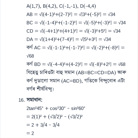
A(1,7), B(4,2), C(-1,-1), D(-4,4)
AB = √[(4-1)²+(2-7)²] = √[3²+(-5)²] = √34
BC = √[(-1-4)²+(-1-2)²] = √[(-5)²+(-3)²] = √34
CD = √[(-4+1)²+(4+1)²] = √[(-3)²+5²] = √34
DA = √[(1+4)²+(7-4)²] = √[5²+3²] = √34
কৰ্ণ AC = √[(-1-1)²+(-1-7)²] = √[(-2)²+(-8)²] =
√68
কৰ্ণ BD = √[(-4-4)²+(4-2)²] = √[(-8)²+2²] = √68
যিহেতু চাৰিওটা বাহু সমান (AB=BC=CD=DA) আৰু
কৰ্ণ দুডালো সমান (AC=BD), গতিকে বিন্দুবোৰ এটা
বৰ্গৰ শীৰ্ষবিন্দু।
সমাধান:
2tan²45° + cos²30° – sin²60°
= 2(1)² + (√3/2)² – (√3/2)²
= 2 + 3/4 – 3/4
= 2