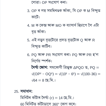
লোৱা। OP সংযোগ কৰা।
OP ৰ লম্ব সমদ্বিখণ্ডক আঁকা, যি OP ক M বিন্দুত
কাটে।
M ক কেন্দ্ৰ আৰু MO ক ব্যাসাৰ্ধ হিচাপে লৈ এটা
বৃত্ত আঁকা।
এই নতুন বৃত্তটোৱে প্ৰদত্ত বৃত্তটোক Q আৰু R
বিন্দুত কাটিব।
PQ আৰু PR সংযোগ কৰা। PQ আৰু PR হ’ল
নিৰ্ণেয় স্পৰ্শক।
দৈৰ্ঘ্য জোখ:
সমকোণী ত্ৰিভুজ ΔPQO ত, PQ =
√(OP² – OQ²) = √(10² – 6²) = √(100-36) =
√64 = 8 ছে.মি.।
সমাধান:
মিনিটৰ কাঁটাৰ দৈৰ্ঘ্য (r) = 14 ছে.মি.।
60 মিনিটত কাঁটাডালে 360° কোণ কৰে।