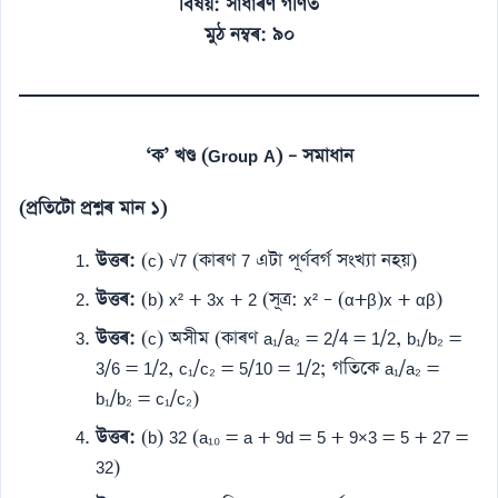
বিষয়: সাধাৰণ গণিত
মুঠ নম্বৰ: ৯০
‘ক’ খণ্ড (Group A) – সমাধান
(প্ৰতিটো প্ৰশ্নৰ মান ১)
উত্তৰ:
(c) √7 (কাৰণ 7 এটা পূৰ্ণবৰ্গ সংখ্যা নহয়)
উত্তৰ:
(b) x² + 3x + 2 (সূত্ৰ: x² – (α+β)x + αβ)
উত্তৰ:
(c) অসীম (কাৰণ a₁/a₂ = 2/4 = 1/2, b₁/b₂ =
3/6 = 1/2, c₁/c₂ = 5/10 = 1/2; গতিকে a₁/a₂ =
b₁/b₂ = c₁/c₂)
উত্তৰ:
(b) 32 (a₁₀ = a + 9d = 5 + 9×3 = 5 + 27 =
32)