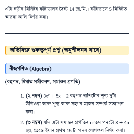
এটা ঘড়ীৰ মিনিটৰ কাঁটাডালৰ দৈৰ্ঘ্য 14 ছে.মি.। কাঁটাডালে 5 মিনিটত
আৱৰা কালি নিৰ্ণয় কৰা।
অতিৰিক্ত গুৰুত্বপূৰ্ণ প্ৰশ্ন (অনুশীলনৰ বাবে)
বীজগণিত (Algebra)
(বহুপদ, দ্বিঘাত সমীকৰণ, সমান্তৰ প্ৰগতি)
(২ নম্বৰ)
3x² + 5x – 2 বহুপদ ৰাশিটোৰ শূন্য দুটা
উলিওৱা আৰু শূন্য আৰু সহগৰ মাজৰ সম্পৰ্ক সত্যাপন
কৰা।
(৩ নম্বৰ)
যদি এটা সমান্তৰ প্ৰগতিৰ n-তম পদটো 3 + 4n
হয়, তেন্তে ইয়াৰ প্ৰথম 15 টা পদৰ যোগফল নিৰ্ণয় কৰা।