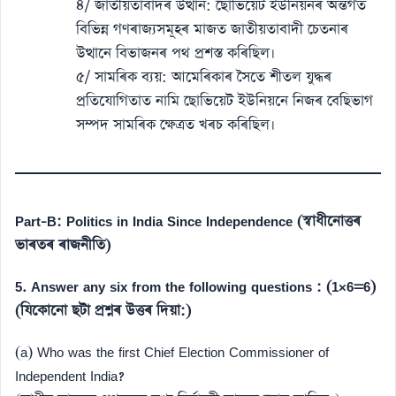
৪/ জাতীয়তাবাদৰ উত্থান: ছোভিয়েট ইউনিয়নৰ অন্তৰ্গত
বিভিন্ন গণৰাজ্যসমূহৰ মাজত জাতীয়তাবাদী চেতনাৰ
উত্থানে বিভাজনৰ পথ প্ৰশস্ত কৰিছিল।
৫/ সামৰিক ব্যয়: আমেৰিকাৰ সৈতে শীতল যুদ্ধৰ
প্ৰতিযোগিতাত নামি ছোভিয়েট ইউনিয়নে নিজৰ বেছিভাগ
সম্পদ সামৰিক ক্ষেত্ৰত খৰচ কৰিছিল।
Part-B: Politics in India Since Independence (স্বাধীনোত্তৰ
ভাৰতৰ ৰাজনীতি)
5. Answer any six from the following questions : (1×6=6)
(যিকোনো ছটা প্ৰশ্নৰ উত্তৰ দিয়া:)
(a) Who was the first Chief Election Commissioner of
Independent India?