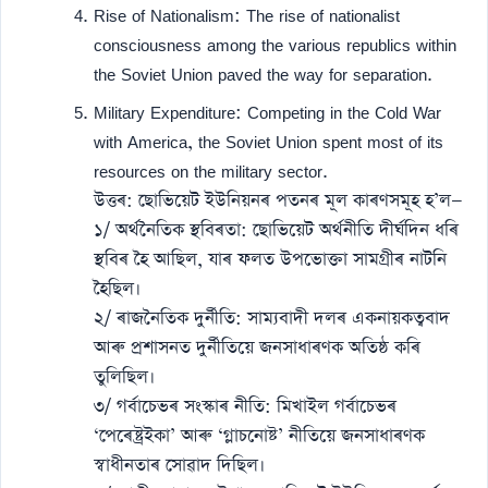
Rise of Nationalism: The rise of nationalist
consciousness among the various republics within
the Soviet Union paved the way for separation.
Military Expenditure: Competing in the Cold War
with America, the Soviet Union spent most of its
resources on the military sector.
উত্তৰ: ছোভিয়েট ইউনিয়নৰ পতনৰ মূল কাৰণসমূহ হ’ল—
১/ অৰ্থনৈতিক স্থবিৰতা: ছোভিয়েট অৰ্থনীতি দীৰ্ঘদিন ধৰি
স্থবিৰ হৈ আছিল, যাৰ ফলত উপভোক্তা সামগ্ৰীৰ নাটনি
হৈছিল।
২/ ৰাজনৈতিক দুৰ্নীতি: সাম্যবাদী দলৰ একনায়কত্ববাদ
আৰু প্ৰশাসনত দুৰ্নীতিয়ে জনসাধাৰণক অতিষ্ঠ কৰি
তুলিছিল।
৩/ গৰ্বাচেভৰ সংস্কাৰ নীতি: মিখাইল গৰ্বাচেভৰ
‘পেৰেষ্ট্ৰইকা’ আৰু ‘গ্লাচনোষ্ট’ নীতিয়ে জনসাধাৰণক
স্বাধীনতাৰ সোৱাদ দিছিল।