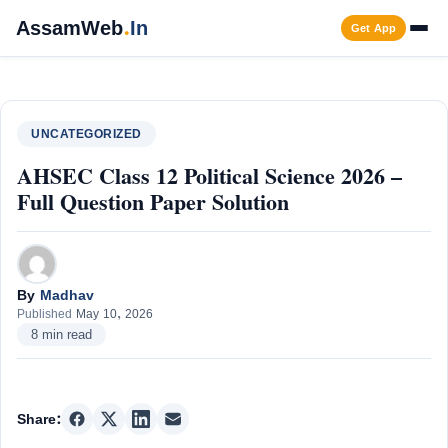
Skip
AssamWeb
.
In
Get App
to
content
Men
UNCATEGORIZED
AHSEC Class 12 Political Science 2026 –
Full Question Paper Solution
By
Madhav
Published
May 10, 2026
8 min read
Share: