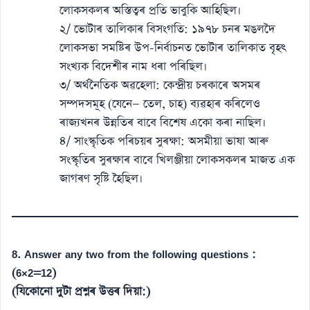
লোকসকলৰ অস্তিত্বৰ প্ৰতি ভাবুকি আহিছিল।
২/ ভোটাৰ তালিকাৰ বিসংগতি: ১৯৭৮ চনৰ মঙলদৈ
লোকসভা সমষ্টিৰ উপ-নিৰ্বাচনত ভোটাৰ তালিকাত বৃহৎ
সংখ্যক বিদেশীৰ নাম ধৰা পৰিছিল।
৩/ অৰ্থনৈতিক অৱহেলা: কেন্দ্ৰীয় চৰকাৰে অসমৰ
সম্পদসমূহ (যেনে— তেল, চাহ) ব্যৱহাৰ কৰিলেও
ৰাজ্যখনৰ উন্নতিৰ বাবে বিশেষ একো কৰা নাছিল।
৪/ সাংস্কৃতিক পৰিচয়ৰ সুৰক্ষা: অসমীয়া ভাষা আৰু
সংস্কৃতিৰ সুৰক্ষাৰ বাবে খিলঞ্জীয়া লোকসকলৰ মাজত এক
জাগৰণ সৃষ্টি হৈছিল।
8. Answer any two from the following questions :
(6×2=12)
(যিকোনো দুটা প্ৰশ্নৰ উত্তৰ দিয়া:)