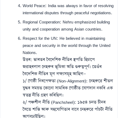
World Peace: India was always in favor of resolving
international disputes through peaceful negotiations.
Regional Cooperation: Nehru emphasized building
unity and cooperation among Asian countries.
Respect for the UN: He believed in maintaining
peace and security in the world through the United
Nations.
উত্তৰ: ভাৰতৰ বৈদেশিক নীতিৰ স্থপতি হিচাপে
জৱাহৰলাল নেহৰুৰ ভূমিকা অতি গুৰুত্বপূৰ্ণ। তেওঁৰ
বৈদেশিক নীতিৰ মূল লক্ষ্যসমূহ আছিল—
১/ গোষ্ঠী নিৰপেক্ষতা (Non-Alignment): নেহৰুৱে শীতল
যুদ্ধৰ সময়ত কোনো সামৰিক গোষ্ঠীত যোগদান নকৰি এক
স্বতন্ত্ৰ নীতি গ্ৰহণ কৰিছিল।
২/ পঞ্চশীল নীতি (Panchsheel): ১৯৫৪ চনত চীনৰ
সৈতে শান্তি আৰু সহযোগিতাৰ বাবে নেহৰুৱে পাঁচটা নীতি
আগবঢ়াইছিল।