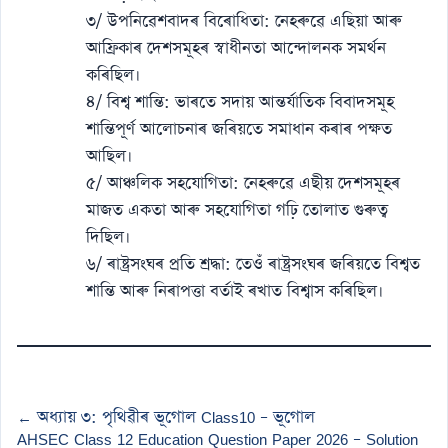
৩/ উপনিৱেশবাদৰ বিৰোধিতা: নেহৰুৱে এছিয়া আৰু
আফ্ৰিকাৰ দেশসমূহৰ স্বাধীনতা আন্দোলনক সমৰ্থন
কৰিছিল।
৪/ বিশ্ব শান্তি: ভাৰতে সদায় আন্তর্যাতিক বিবাদসমূহ
শান্তিপূৰ্ণ আলোচনাৰ জৰিয়তে সমাধান কৰাৰ পক্ষত
আছিল।
৫/ আঞ্চলিক সহযোগিতা: নেহৰুৱে এছীয় দেশসমূহৰ
মাজত একতা আৰু সহযোগিতা গঢ়ি তোলাত গুৰুত্ব
দিছিল।
৬/ ৰাষ্ট্ৰসংঘৰ প্ৰতি শ্ৰদ্ধা: তেওঁ ৰাষ্ট্ৰসংঘৰ জৰিয়তে বিশ্বত
শান্তি আৰু নিৰাপত্তা বৰ্তাই ৰখাত বিশ্বাস কৰিছিল।
← অধ্যায় ৩: পৃথিৱীৰ ভূগোল Class10 – ভূগোল
AHSEC Class 12 Education Question Paper 2026 – Solution