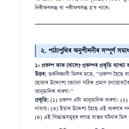
নিৰীক্ষণলব্ধ বা পৰীক্ষণলব্ধ হ’ব পাৰে।
২. পাঠ্যপুথিৰ অনুশীলনীৰ সম্পূৰ্ণ 
১। প্ৰকল্প কাক বোলে? প্ৰকল্পৰ প্ৰকৃতি ব্যাখ্যা 
উত্তৰ:
তৰ্কবিজ্ঞানী মিলৰ মতে, “প্ৰকল্প হৈছে ব
হোৱাৰ উদ্দেশ্যে কোনো সঠিক প্ৰমাণ নোহোৱাকৈ 
আনুমানিক ধাৰণা।”
প্ৰকৃতি:
(১) প্ৰকল্প এটা আনুমানিক ধাৰণা। (২
নাযায়। (৩) ইয়াৰ উদ্দেশ্য হৈছে এই ধাৰণাৰ পৰা
(৪) এই সিদ্ধান্তসমূহৰ লগত বাস্তৱ ঘটনাৰ মিল