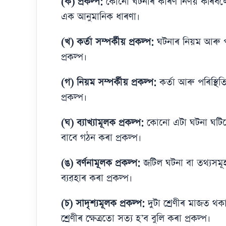
(ক) প্ৰকল্প:
কোনো ঘটনাৰ কাৰণ নিৰ্ণয় কৰিবলৈ 
এক আনুমানিক ধাৰণা।
(খ) কৰ্তা সম্পৰ্কীয় প্ৰকল্প:
ঘটনাৰ নিয়ম আৰু পৰি
প্ৰকল্প।
(গ) নিয়ম সম্পৰ্কীয় প্ৰকল্প:
কৰ্তা আৰু পৰিস্থি
প্ৰকল্প।
(ঘ) ব্যাখ্যামূলক প্ৰকল্প:
কোনো এটা ঘটনা ঘটিলে 
বাবে গঠন কৰা প্ৰকল্প।
(ঙ) বৰ্ণনামূলক প্ৰকল্প:
জটিল ঘটনা বা তথ্যসমূহৰ
ব্যৱহাৰ কৰা প্ৰকল্প।
(চ) সাদৃশ্যমূলক প্ৰকল্প:
দুটা শ্ৰেণীৰ মাজত থক
শ্ৰেণীৰ ক্ষেত্ৰতো সত্য হ’ব বুলি কৰা প্ৰকল্প।