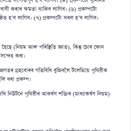
 সৈতে সংগতিপূৰ্ণ হ’ব লাগিব। (৪) প্ৰকল্পটো সুনিৰ্দিষ্ট
তবাণী কৰাৰ ক্ষমতা থাকিব লাগিব। (৬) প্ৰকল্পটো
্ঠিত হ’ব লাগিব। (৭) প্ৰকল্পটো সৰল হ’ব লাগিব।
হৈছে (নিয়ম আৰু পৰিস্থিতি জ্ঞাত), কিন্তু চোৰ কোন
সন্দেহ কৰা।
গতৰ গ্ৰহবোৰৰ গতিবিধি বুজিবলৈ টলেমিয়ে পৃথিৱীক
ুলি ধৰা প্ৰকল্প।
 নিউটনে পৃথিৱীৰ আকৰ্ষণ শক্তিৰ (মাধ্যাকৰ্ষণ নিয়ম)