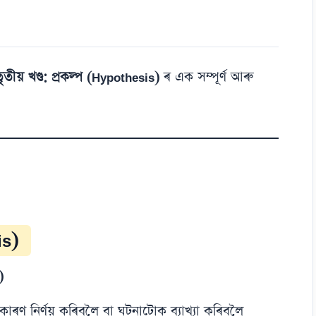
ৃতীয় খণ্ড: প্ৰকল্প (Hypothesis)
ৰ এক সম্পূৰ্ণ আৰু
is)
)
ৰণ নিৰ্ণয় কৰিবলৈ বা ঘটনাটোক ব্যাখ্যা কৰিবলৈ