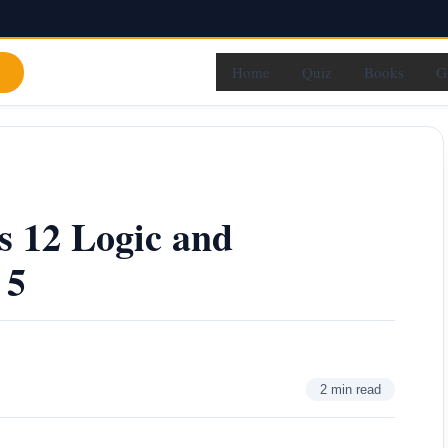
Home
Quiz
Books
G
ss 12 Logic and
 5
2 min read