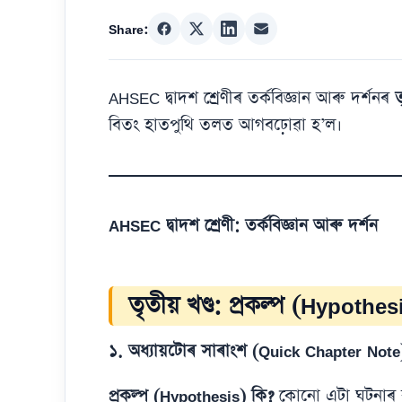
Share:
AHSEC দ্বাদশ শ্ৰেণীৰ তৰ্কবিজ্ঞান আৰু দৰ্শনৰ
ত
বিতং হাতপুথি তলত আগবঢ়োৱা হ’ল।
AHSEC দ্বাদশ শ্ৰেণী: তৰ্কবিজ্ঞান আৰু দৰ্শন
তৃতীয় খণ্ড: প্ৰকল্প (Hypothes
১. অধ্যায়টোৰ সাৰাংশ (Quick Chapter Note
প্ৰকল্প (Hypothesis) কি?
কোনো এটা ঘটনাৰ কা