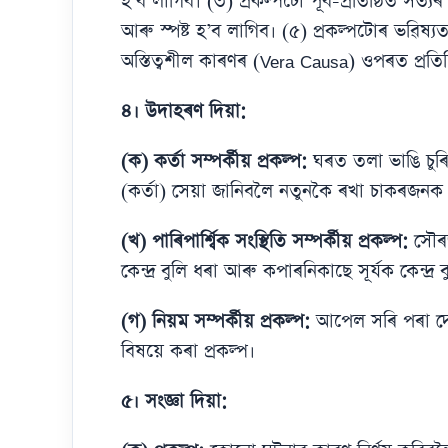
হ’ব লাগিব। (৩) প্ৰকল্পটো পূৰ্ব-প্ৰতিষ্ঠিত সত্যৰ
আৰু স্পষ্ট হ’ব লাগিব। (৫) প্ৰকল্পটোৰ ভৱিষ্য
অস্তিত্বশীল কাৰণৰ (Vera Causa) ওপৰত প্ৰতিষ
৪। উদাহৰণ দিয়া:
(ক) কৰ্তা সম্পৰ্কীয় প্ৰকল্প:
ঘৰত তলা ভাঙি চুৰি 
(কৰ্তা) সেয়া জানিবলৈ নতুনকৈ ৰখা চাকৰজনক 
(খ) পাৰিপাৰ্শ্বিক সংস্থিতি সম্পৰ্কীয় প্ৰকল্প:
সৌৰজ
কেন্দ্ৰ বুলি ধৰা আৰু কপাৰনিকাছে সূৰ্যক কেন্দ্ৰ ব
(গ) নিয়ম সম্পৰ্কীয় প্ৰকল্প:
আপেল সৰি পৰা দেখি
বিষয়ে কৰা প্ৰকল্প।
৫। সংজ্ঞা দিয়া: