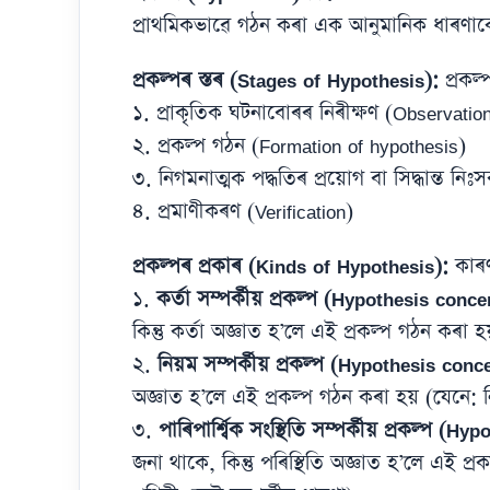
প্ৰাথমিকভাৱে গঠন কৰা এক আনুমানিক ধাৰণাকে
প্ৰকল্পৰ স্তৰ (Stages of Hypothesis):
প্ৰকল্
১. প্ৰাকৃতিক ঘটনাবোৰৰ নিৰীক্ষণ (Observation
২. প্ৰকল্প গঠন (Formation of hypothesis)
৩. নিগমনাত্মক পদ্ধতিৰ প্ৰয়োগ বা সিদ্ধান্ত নি
৪. প্ৰমাণীকৰণ (Verification)
প্ৰকল্পৰ প্ৰকাৰ (Kinds of Hypothesis):
কাৰণ
১.
কৰ্তা সম্পৰ্কীয় প্ৰকল্প (Hypothesis conc
কিন্তু কৰ্তা অজ্ঞাত হ’লে এই প্ৰকল্প গঠন কৰা 
২.
নিয়ম সম্পৰ্কীয় প্ৰকল্প (Hypothesis conc
অজ্ঞাত হ’লে এই প্ৰকল্প গঠন কৰা হয় (যেনে: ন
৩.
পাৰিপাৰ্শ্বিক সংস্থিতি সম্পৰ্কীয় প্ৰকল্প (
জনা থাকে, কিন্তু পৰিস্থিতি অজ্ঞাত হ’লে এই প্