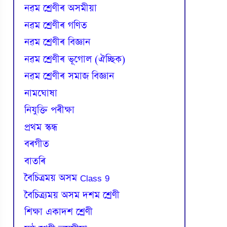
নৱম শ্ৰেণীৰ অসমীয়া
নৱম শ্ৰেণীৰ গণিত
নৱম শ্ৰেণীৰ বিজ্ঞান
নৱম শ্ৰেণীৰ ভূগোল (ঐচ্ছিক)
নৱম শ্ৰেণীৰ সমাজ বিজ্ঞান
নামঘোষা
নিযুক্তি পৰীক্ষা
প্রথম স্কন্ধ
বৰগীত
বাতৰি
বৈচিত্রময় অসম Class 9
বৈচিত্র্যময় অসম দশম শ্ৰেণী
শিক্ষা একাদশ শ্ৰেণী