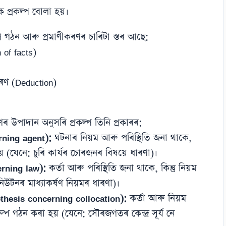
 প্ৰকল্প বোলা হয়।
প গঠন আৰু প্ৰমাণীকৰণৰ চাৰিটা স্তৰ আছে:
 of facts)
ঃসৰণ (Deduction)
ৰ উপাদান অনুসৰি প্ৰকল্প তিনি প্ৰকাৰৰ:
erning agent):
ঘটনাৰ নিয়ম আৰু পৰিস্থিতি জনা থাকে,
হয় (যেনে: চুৰি কাৰ্যৰ চোৰজনৰ বিষয়ে ধাৰণা)।
erning law):
কৰ্তা আৰু পৰিস্থিতি জনা থাকে, কিন্তু নিয়ম
িউটনৰ মাধ্যাকৰ্ষণ নিয়মৰ ধাৰণা)।
Hypothesis concerning collocation):
কৰ্তা আৰু নিয়ম
ৰকল্প গঠন কৰা হয় (যেনে: সৌৰজগতৰ কেন্দ্ৰ সূৰ্য নে