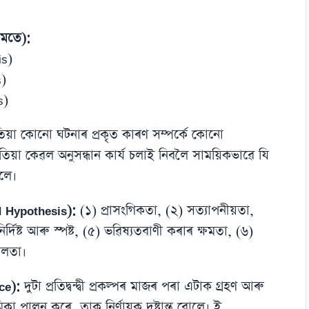
ৰ মতে):
is)
s)
s)
িয়া কোনো ঘটনাৰ প্ৰকৃত কাৰণ সম্পৰ্কে কোনো
িয়া কেৱল অনুসন্ধান কাৰ্য চলাই নিবলৈ সাময়িকভাৱে যি
োলে।
id Hypothesis):
(১) প্ৰাসংগিকতা, (২) সত্যাপনীয়তা,
িৰ্দিষ্ট আৰু স্পষ্ট, (৫) ভৱিষ্যতবাণী কৰাৰ ক্ষমতা, (৬)
ৰলতা।
nce):
দুটা প্ৰতিদ্বন্দ্বী প্ৰকল্পৰ মাজৰ পৰা এটাক গ্ৰহণ আৰু
মিকা পালন কৰে, তাক নিৰ্ণায়ক দৃষ্টান্ত বোলে। ই