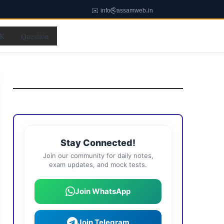
✉️ info@assamweb.in
K
Question
Stay Connected!
Join our community for daily notes,
exam updates, and mock tests.
Join WhatsApp
Join Telegram