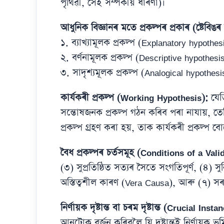
পৃথিৱী, সেই সম্পৰ্কীয় ধাৰণা)।
আধুনিক বিজ্ঞানৰ মতে প্ৰকল্পৰ প্ৰকাৰ (ষ্টেবিঙ
১. ব্যাখ্যামূলক প্ৰকল্প (Explanatory hypothes
২. বৰ্ণনামূলক প্ৰকল্প (Descriptive hypothesi
৩. সাদৃশ্যমূলক প্ৰকল্প (Analogical hypothesi
কাৰ্যকৰী প্ৰকল্প (Working Hypothesis):
যেত
সন্তোষজনক প্ৰকল্প গঠন কৰিব পৰা নাযায়, তেত
প্ৰকল্প গ্ৰহণ কৰা হয়, তাক কাৰ্যকৰী প্ৰকল্প ব
বৈধ প্ৰকল্পৰ চৰ্তসমূহ (Conditions of a Val
(৩) সুপ্ৰতিষ্ঠিত সত্যৰ সৈতে সংগতিপূৰ্ণ, (৪) সুন
অস্তিত্বশীল কাৰণ (Vera Causa), আৰু (৭) স
নিৰ্ণায়ক দৃষ্টান্ত বা চৰম দৃষ্টান্ত (Crucial Insta
আনটোক বৰ্জন কৰিবলৈ যি দৃষ্টান্তই নিৰ্ণায়ক ভূ