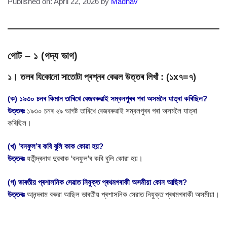
Published on: April 22, 2026
by
Madhav
গোট – ১ (গদ্য ভাগ)
১। তলৰ যিকোনো সাতোটা প্ৰশ্নৰ কেৱল উত্তৰ লিখাঁ : (১x৭=৭)
(ক) ১৯৩০ চনৰ কিমান তাৰিখে বেজবৰুৱাই সম্বলপুৰৰ পৰা অসমলৈ যাত্ৰা কৰিছিল?
উত্তৰঃ
১৯৩০ চনৰ ২৯ আগষ্ট তাৰিখে বেজবৰুৱাই সম্বলপুৰৰ পৰা অসমলৈ যাত্ৰা
কৰিছিল।
(খ) ‘বনফুল’ৰ কবি বুলি কাক কোৱা হয়?
উত্তৰঃ
যতীন্দ্ৰনাথ দুৱৰাক ‘বনফুল’ৰ কবি বুলি কোৱা হয়।
(গ) ভাৰতীয় প্ৰশাসনিক সেৱাত নিযুক্ত প্ৰথমগৰাকী অসমীয়া কোন আছিল?
উত্তৰঃ
আনন্দৰাম বৰুৱা আছিল ভাৰতীয় প্ৰশাসনিক সেৱাত নিযুক্ত প্ৰথমগৰাকী অসমীয়া।