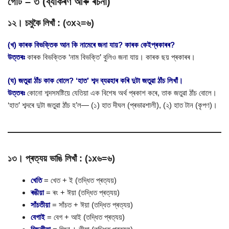
গোট – ৩ (ব্যাকৰণ আৰু ৰচনা)
১২। চমুকৈ লিখাঁ : (৩x২=৬)
(খ) কাৰক বিভক্তিক আন কি নামেৰে জনা যায়? কাৰক কেইপ্ৰকাৰৰ?
উত্তৰঃ
কাৰক বিভক্তিক ‘নাম বিভক্তি’ বুলিও জনা যায়। কাৰক ছয় প্ৰকাৰৰ।
(ঘ) জতুৱা ঠাঁচ কাক বোলে? ‘হাত’ শব্দ ব্যৱহাৰ কৰি দুটা জতুৱা ঠাঁচ লিখাঁ।
উত্তৰঃ
কোনো শব্দসমষ্টিয়ে যেতিয়া এক বিশেষ অৰ্থ প্ৰকাশ কৰে, তাক জতুৱা ঠাঁচ বোলে।
‘হাত’ শব্দৰে দুটা জতুৱা ঠাঁচ হ’ল— (১) হাত দীঘল (প্ৰভাৱশালী), (২) হাত টান (কৃপণ)।
১৩। প্ৰত্যয় ভাঙি লিখাঁ : (১x৬=৬)
খেতি
= খেত + ই (তদ্ধিত প্ৰত্যয়)
ৰঙীয়া
= ৰং + ঈয়া (তদ্ধিত প্ৰত্যয়)
সাঁচতীয়া
= সাঁচত + ঈয়া (তদ্ধিত প্ৰত্যয়)
বেগাই
= বেগ + আই (তদ্ধিত প্ৰত্যয়)