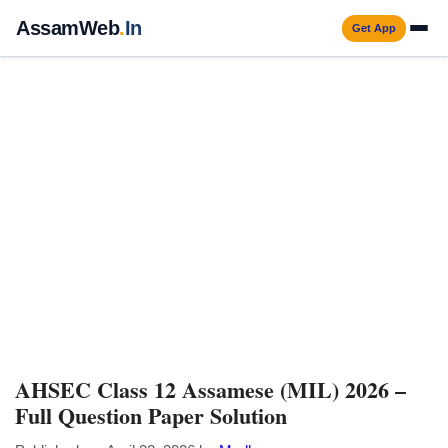
Skip
AssamWeb
.
In
Get App
to
Men
content
AHSEC Class 12 Assamese (MIL) 2026 –
Full Question Paper Solution