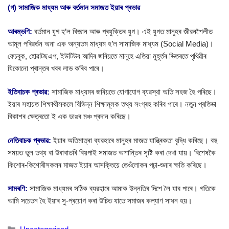
(গ) সামাজিক মাধ্যম আৰু বৰ্তমান সমাজত ইয়াৰ প্ৰভাৱ
আৰম্ভণি:
বৰ্তমান যুগ হ’ল বিজ্ঞান আৰু প্ৰযুক্তিৰ যুগ। এই যুগত মানুহৰ জীৱনশৈলীত
আমূল পৰিৱৰ্তন অনা এক অন্যতম মাধ্যম হ’ল সামাজিক মাধ্যম (Social Media)।
ফেচবুক, হোৱাটছএপ, ইউটিউব আদিৰ জৰিয়তে মানুহে এতিয়া মুহূৰ্তৰ ভিতৰতে পৃথিৱীৰ
যিকোনো প্ৰান্তৰ খবৰ লাভ কৰিব পাৰে।
ইতিবাচক প্ৰভাৱ:
সামাজিক মাধ্যমৰ জৰিয়তে যোগাযোগ ব্যৱস্থা অতি সহজ হৈ পৰিছে।
ইয়াৰ সহায়ত শিক্ষাৰ্থীসকলে বিভিন্ন শিক্ষামূলক তথ্য সংগ্ৰহ কৰিব পাৰে। নতুন প্ৰতিভা
বিকাশৰ ক্ষেত্ৰতো ই এক ডাঙৰ মঞ্চ প্ৰদান কৰিছে।
নেতিবাচক প্ৰভাৱ:
ইয়াৰ অতিমাত্ৰা ব্যৱহাৰে মানুহৰ মাজত যান্ত্ৰিকতা বৃদ্ধি কৰিছে। বহু
সময়ত ভুল তথ্য বা উৰাবাতৰি বিয়পাই সমাজত অশান্তিৰ সৃষ্টি কৰা দেখা যায়। বিশেষকৈ
কিশোৰ-কিশোৰীসকলৰ মাজত ইয়াৰ আসক্তিয়ে তেওঁলোকৰ পঢ়া-শুনাৰ ক্ষতি কৰিছে।
সামৰণি:
সামাজিক মাধ্যমৰ সঠিক ব্যৱহাৰে আমাক উন্নতিৰ দিশে লৈ যাব পাৰে। গতিকে
আমি সচেতন হৈ ইয়াৰ সু-প্ৰয়োগ কৰা উচিত যাতে সমাজৰ কল্যাণ সাধন হয়।
Categories