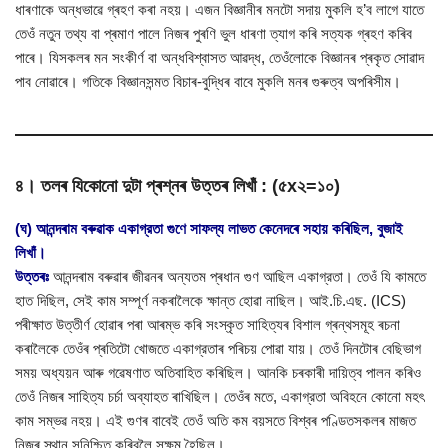
ধাৰণাকে অন্ধভাৱে গ্ৰহণ কৰা নহয়। এজন বিজ্ঞানীৰ মনটো সদায় মুকলি হ’ব লাগে যাতে
তেওঁ নতুন তথ্য বা প্ৰমাণ পালে নিজৰ পুৰণি ভুল ধাৰণা ত্যাগ কৰি সত্যক গ্ৰহণ কৰিব
পাৰে। যিসকলৰ মন সংকীৰ্ণ বা অন্ধবিশ্বাসত আৱদ্ধ, তেওঁলোকে বিজ্ঞানৰ প্ৰকৃত সোৱাদ
পাব নোৱাৰে। গতিকে বিজ্ঞানসন্মত বিচাৰ-বুদ্ধিৰ বাবে মুকলি মনৰ গুৰুত্ব অপৰিসীম।
৪। তলৰ যিকোনো দুটা প্ৰশ্নৰ উত্তৰ লিখাঁ : (৫x২=১০)
(ঘ) আনন্দৰাম বৰুৱাক একাগ্রতা গুণে সাফল্য লাভত কেনেদৰে সহায় কৰিছিল, বুজাই
লিখাঁ।
উত্তৰঃ
আনন্দৰাম বৰুৱাৰ জীৱনৰ অন্যতম প্ৰধান গুণ আছিল একাগ্রতা। তেওঁ যি কামতে
হাত দিছিল, সেই কাম সম্পূৰ্ণ নকৰালৈকে ক্ষান্ত হোৱা নাছিল। আই.চি.এছ. (ICS)
পৰীক্ষাত উত্তীৰ্ণ হোৱাৰ পৰা আৰম্ভ কৰি সংস্কৃত সাহিত্যৰ বিশাল গ্ৰন্থসমূহ ৰচনা
কৰালৈকে তেওঁৰ প্ৰতিটো খোজতে একাগ্রতাৰ পৰিচয় পোৱা যায়। তেওঁ দিনটোৰ বেছিভাগ
সময় অধ্যয়ন আৰু গৱেষণাত অতিবাহিত কৰিছিল। আনকি চৰকাৰী দায়িত্ব পালন কৰিও
তেওঁ নিজৰ সাহিত্য চৰ্চা অব্যাহত ৰাখিছিল। তেওঁৰ মতে, একাগ্রতা অবিহনে কোনো মহৎ
কাম সম্ভৱ নহয়। এই গুণৰ বাবেই তেওঁ অতি কম বয়সতে বিশ্বৰ পণ্ডিতসকলৰ মাজত
নিজৰ স্থান সুনিশ্চিত কৰিবলৈ সক্ষম হৈছিল।