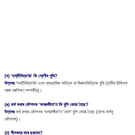
(ঘ) ‘হস্তীবিদ্যার্ণৱ’ কি শ্ৰেণীৰ পুথি?
উত্তৰঃ
‘হস্তীবিদ্যার্ণৱ’ এখন ব্যৱহাৰিক সাহিত্য বা বিজ্ঞানভিত্তিক পুথি (হাতীৰ চিকিৎসা
আৰু প্ৰশিক্ষণ সম্পৰ্কীয়)।
(ঙ) কৰ্ম কৰাৰ কৌশলক ‘ভগৱদ্গীতা’ত কি বুলি কোৱা হৈছে?
উত্তৰঃ
কৰ্ম কৰাৰ কৌশলক ‘ভগৱদ্গীতা’ত ‘যোগ’ বুলি কোৱা হৈছে (যোগঃ কৰ্মসু
কৌশলম্)।
(চ) শীলভদ্ৰ কাৰ ছদ্মনাম?