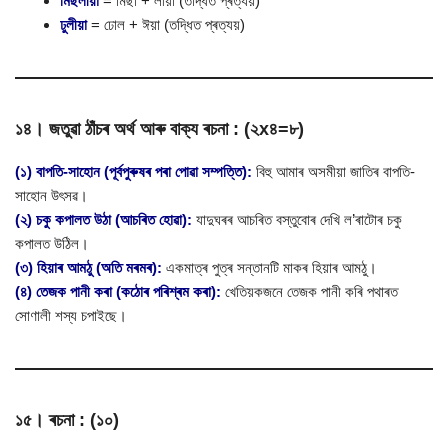
মিছলীয়া
= মিছা + লীয়া (তদ্ধিত প্ৰত্যয়)
ঢুলীয়া
= ঢোল + ঈয়া (তদ্ধিত প্ৰত্যয়)
১৪। জতুৱা ঠাঁচৰ অৰ্থ আৰু বাক্য ৰচনা : (২x৪=৮)
(১) বাপতি-সাহোন (পূৰ্বপুৰুষৰ পৰা পোৱা সম্পত্তি):
বিহু আমাৰ অসমীয়া জাতিৰ বাপতি-
সাহোন উৎসৱ।
(২) চকু কপালত উঠা (আচৰিত হোৱা):
যাদুঘৰৰ আচৰিত বস্তুবোৰ দেখি ল’ৰাটোৰ চকু
কপালত উঠিল।
(৩) হিয়াৰ আমঠু (অতি মৰমৰ):
একমাত্ৰ পুত্ৰ সন্তানটি মাকৰ হিয়াৰ আমঠু।
(৪) তেজক পানী কৰা (কঠোৰ পৰিশ্ৰম কৰা):
খেতিয়কজনে তেজক পানী কৰি পথাৰত
সোণালী শস্য চপাইছে।
১৫। ৰচনা : (১০)