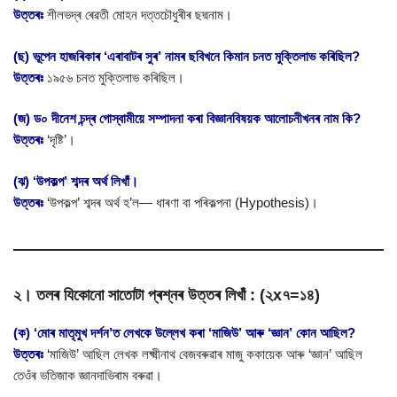
উত্তৰঃ
শীলভদ্ৰ ৰেৱতী মোহন দত্তচৌধুৰীৰ ছদ্মনাম।
(ছ) ভূপেন হাজৰিকাৰ ‘এৰাবাটৰ সুৰ’ নামৰ ছবিখনে কিমান চনত মুক্তিলাভ কৰিছিল?
উত্তৰঃ
১৯৫৬ চনত মুক্তিলাভ কৰিছিল।
(জ) ড০ দীনেশ চন্দ্ৰ গোস্বামীয়ে সম্পাদনা কৰা বিজ্ঞানবিষয়ক আলোচনীখনৰ নাম কি?
উত্তৰঃ
‘দৃষ্টি’।
(ঝ) ‘উপকল্প’ শব্দৰ অৰ্থ লিখাঁ।
উত্তৰঃ
‘উপকল্প’ শব্দৰ অৰ্থ হ’ল— ধাৰণা বা পৰিকল্পনা (Hypothesis)।
২। তলৰ যিকোনো সাতোটা প্ৰশ্নৰ উত্তৰ লিখাঁ : (২x৭=১৪)
(ক) ‘মোৰ মাতৃমুখ দৰ্শন’ত লেখকে উল্লেখ কৰা ‘মাজিউ’ আৰু ‘জ্ঞান’ কোন আছিল?
উত্তৰঃ
‘মাজিউ’ আছিল লেখক লক্ষ্মীনাথ বেজবৰুৱাৰ মাজু ককায়েক আৰু ‘জ্ঞান’ আছিল
তেওঁৰ ভতিজাক জ্ঞানদাভিৰাম বৰুৱা।