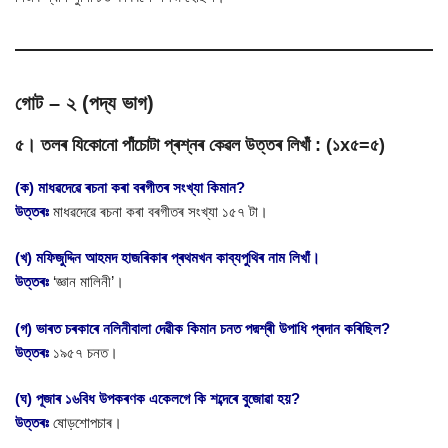
গোট – ২ (পদ্য ভাগ)
৫। তলৰ যিকোনো পাঁচোটা প্ৰশ্নৰ কেৱল উত্তৰ লিখাঁ : (১x৫=৫)
(ক) মাধৱদেৱে ৰচনা কৰা বৰগীতৰ সংখ্যা কিমান?
উত্তৰঃ
মাধৱদেৱে ৰচনা কৰা বৰগীতৰ সংখ্যা ১৫৭ টা।
(খ) মফিজুদ্দিন আহমদ হাজৰিকাৰ প্ৰথমখন কাব্যপুথিৰ নাম লিখাঁ।
উত্তৰঃ
‘জ্ঞান মালিনী’।
(গ) ভাৰত চৰকাৰে নলিনীবালা দেৱীক কিমান চনত পদ্মশ্ৰী উপাধি প্ৰদান কৰিছিল?
উত্তৰঃ
১৯৫৭ চনত।
(ঘ) পূজাৰ ১৬বিধ উপকৰণক একেলগে কি শব্দেৰে বুজোৱা হয়?
উত্তৰঃ
ষোড়শোপচাৰ।