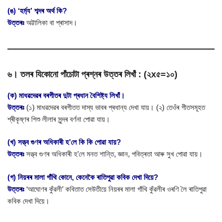
(ঙ) ‘হৰ্ম্য’ শব্দৰ অৰ্থ কি?
উত্তৰঃ
অট্টালিকা বা প্ৰাসাদ।
৬। তলৰ যিকোনো পাঁচোটা প্ৰশ্নৰ উত্তৰ লিখাঁ : (২x৫=১০)
(ক) মাধৱদেৱৰ বৰগীতৰ দুটা প্ৰধান বৈশিষ্ট্য লিখাঁ।
উত্তৰঃ
(১) মাধৱদেৱৰ বৰগীতত দাস্য ভাবৰ প্ৰধান্য দেখা যায়। (২) তেওঁৰ গীতসমূহত
শ্ৰীকৃষ্ণৰ শিশু লীলাৰ সুন্দৰ বৰ্ণনা পোৱা যায়।
(খ) সত্ত্ব গুণৰ অধিকাৰী হ’লে কি কি পোৱা যায়?
উত্তৰঃ
সত্ত্ব গুণৰ অধিকাৰী হ’লে মনত শান্তি, জ্ঞান, পবিত্ৰতা আৰু সুখ পোৱা যায়।
(গ) নিয়ৰৰ মালা গাঁথি কোনে, কেনেকৈ ৰাতিপুৱা কবিক দেখা দিয়ে?
উত্তৰঃ
‘আঘোণৰ কুঁৱলী’ কবিতাত সেউতীয়ে নিয়ৰৰ মালা গাঁথি কুঁৱলীৰ ওৰণি লৈ ৰাতিপুৱা
কবিক দেখা দিয়ে।