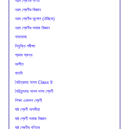
নৱম শ্ৰেণীৰ গণিত
নৱম শ্ৰেণীৰ বিজ্ঞান
নৱম শ্ৰেণীৰ ভূগোল (ঐচ্ছিক)
নৱম শ্ৰেণীৰ সমাজ বিজ্ঞান
নামঘোষা
নিযুক্তি পৰীক্ষা
প্রথম স্কন্ধ
বৰগীত
বাতৰি
বৈচিত্রময় অসম Class 9
বৈচিত্র্যময় অসম দশম শ্ৰেণী
শিক্ষা একাদশ শ্ৰেণী
ষষ্ঠ শ্ৰেণী অসমীয়া
ষষ্ঠ শ্ৰেণী সমাজ বিজ্ঞান
ষষ্ঠ শ্ৰেণীৰ গণিতৰ