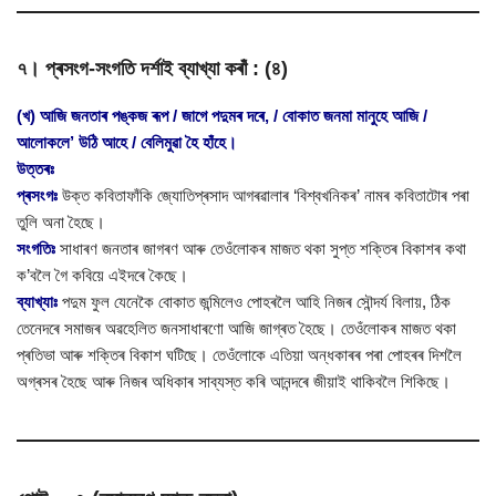
৭। প্ৰসংগ-সংগতি দৰ্শাই ব্যাখ্যা কৰাঁ : (৪)
(খ) আজি জনতাৰ পঙ্কজ ৰূপ / জাগে পদুমৰ দৰে, / বোকাত জনমা মানুহে আজি /
আলোকলে’ উঠি আহে / বেলিমুৱা হৈ হাঁহে।
উত্তৰঃ
প্ৰসংগঃ
উক্ত কবিতাফাঁকি জ্যোতিপ্ৰসাদ আগৰৱালাৰ ‘বিশ্বখনিকৰ’ নামৰ কবিতাটোৰ পৰা
তুলি অনা হৈছে।
সংগতিঃ
সাধাৰণ জনতাৰ জাগৰণ আৰু তেওঁলোকৰ মাজত থকা সুপ্ত শক্তিৰ বিকাশৰ কথা
ক’বলৈ গৈ কবিয়ে এইদৰে কৈছে।
ব্যাখ্যাঃ
পদুম ফুল যেনেকৈ বোকাত জন্মিলেও পোহৰলৈ আহি নিজৰ সৌন্দৰ্য বিলায়, ঠিক
তেনেদৰে সমাজৰ অৱহেলিত জনসাধাৰণো আজি জাগ্ৰত হৈছে। তেওঁলোকৰ মাজত থকা
প্ৰতিভা আৰু শক্তিৰ বিকাশ ঘটিছে। তেওঁলোকে এতিয়া অন্ধকাৰৰ পৰা পোহৰৰ দিশলৈ
অগ্ৰসৰ হৈছে আৰু নিজৰ অধিকাৰ সাব্যস্ত কৰি আনন্দৰে জীয়াই থাকিবলৈ শিকিছে।