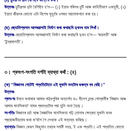
উত্তৰঃ
চুটিগল্পৰ দুটা বৈশিষ্ট্য হ’ল— (১) ইয়াৰ পৰিসৰ চুটি আৰু কাহিনীভাগ একমুখী, (২)
ইয়াত জীৱনৰ কোনো এটা বিশেষ মুহূৰ্তৰ ওপৰত আলোকপাত কৰা হয়।
(ছ) জ্যোতিপ্ৰসাদ আগৰৱালাই নিৰ্মাণ কৰা কথাছবি দুখনৰ নাম লিখাঁ।
উত্তৰঃ
জ্যোতিপ্ৰসাদ আগৰৱালাই নিৰ্মাণ কৰা কথাছবি দুখন হ’ল— ‘জয়মতী’ আৰু
‘ইন্দ্ৰমালতী’।
৩। প্ৰসংগ-সংগতি দৰ্শাই ব্যাখ্যা কৰাঁ : (৪)
(ক) “বিজ্ঞানৰ গোটেই পদ্ধতিটোতে এই মুকলি মনটোৰ গুৰুত্ব বৰ বেছি।”
উত্তৰঃ
প্ৰসংগঃ
উক্ত কথাষাৰ আমাৰ পাঠ্যপুথিৰ অন্তৰ্গত ড০ দীনেশ চন্দ্ৰ গোস্বামীৰ ‘বিজ্ঞান আৰু
আমাৰ মানসিকতা’ নামৰ প্ৰবন্ধটোৰ পৰা তুলি অনা হৈছে।
সংগতিঃ
বিজ্ঞানৰ চৰ্চা আৰু বৈজ্ঞানিক মানসিকতা গঢ়ি তোলাৰ ক্ষেত্ৰত মুকলি মনৰ
প্ৰয়োজনীয়তাৰ কথা ক’বলৈ গৈ লেখকে এই মন্তব্য কৰিছে।
ব্যাখ্যাঃ
বিজ্ঞান কেৱল কিছুমান তথ্যৰ সমষ্টি নহয়, ই এক পদ্ধতি। এই পদ্ধতিত কোনো