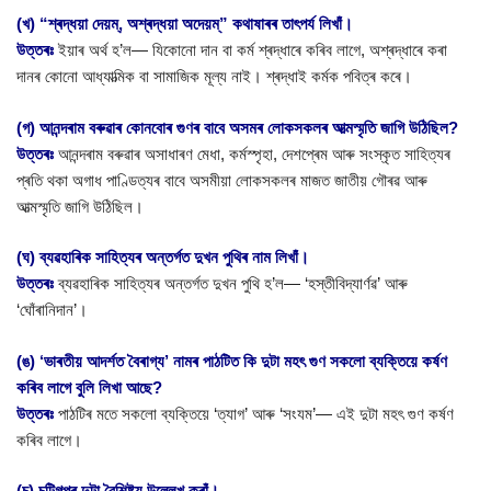
(খ) “শ্ৰদ্ধয়া দেয়ম্, অশ্ৰদ্ধয়া অদেয়ম্” কথাষাৰৰ তাৎপৰ্য লিখাঁ।
উত্তৰঃ
ইয়াৰ অৰ্থ হ’ল— যিকোনো দান বা কৰ্ম শ্ৰদ্ধাৰে কৰিব লাগে, অশ্ৰদ্ধাৰে কৰা
দানৰ কোনো আধ্যাত্মিক বা সামাজিক মূল্য নাই। শ্ৰদ্ধাই কৰ্মক পবিত্ৰ কৰে।
(গ) আনন্দৰাম বৰুৱাৰ কোনবোৰ গুণৰ বাবে অসমৰ লোকসকলৰ আত্মস্মৃতি জাগি উঠিছিল?
উত্তৰঃ
আনন্দৰাম বৰুৱাৰ অসাধাৰণ মেধা, কৰ্মস্পৃহা, দেশপ্ৰেম আৰু সংস্কৃত সাহিত্যৰ
প্ৰতি থকা অগাধ পাণ্ডিত্যৰ বাবে অসমীয়া লোকসকলৰ মাজত জাতীয় গৌৰৱ আৰু
আত্মস্মৃতি জাগি উঠিছিল।
(ঘ) ব্যৱহাৰিক সাহিত্যৰ অন্তৰ্গত দুখন পুথিৰ নাম লিখাঁ।
উত্তৰঃ
ব্যৱহাৰিক সাহিত্যৰ অন্তৰ্গত দুখন পুথি হ’ল— ‘হস্তীবিদ্যার্ণৱ’ আৰু
‘ঘোঁৰানিদান’।
(ঙ) ‘ভাৰতীয় আদৰ্শত বৈৰাগ্য’ নামৰ পাঠটিত কি দুটা মহৎ গুণ সকলো ব্যক্তিয়ে কৰ্ষণ
কৰিব লাগে বুলি লিখা আছে?
উত্তৰঃ
পাঠটিৰ মতে সকলো ব্যক্তিয়ে ‘ত্যাগ’ আৰু ‘সংযম’— এই দুটা মহৎ গুণ কৰ্ষণ
কৰিব লাগে।
(চ) চুটিগল্পৰ দুটা বৈশিষ্ট্য উল্লেখ কৰাঁ।