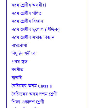
নৱম শ্ৰেণীৰ অসমীয়া
নৱম শ্ৰেণীৰ গণিত
নৱম শ্ৰেণীৰ বিজ্ঞান
নৱম শ্ৰেণীৰ ভূগোল (ঐচ্ছিক)
নৱম শ্ৰেণীৰ সমাজ বিজ্ঞান
নামঘোষা
নিযুক্তি পৰীক্ষা
প্রথম স্কন্ধ
বৰগীত
বাতৰি
বৈচিত্রময় অসম Class 9
বৈচিত্র্যময় অসম দশম শ্ৰেণী
শিক্ষা একাদশ শ্ৰেণী