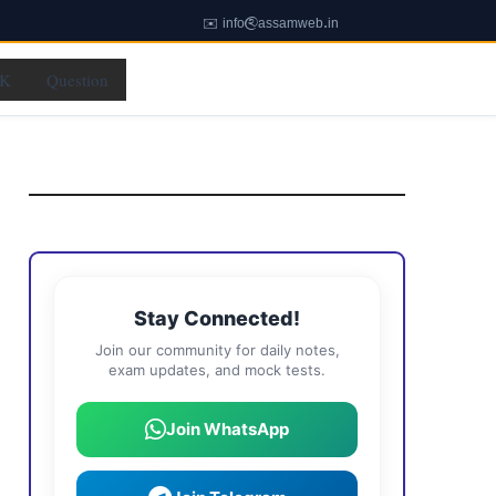
✉️ info@assamweb.in
K
Question
Stay Connected!
Join our community for daily notes,
exam updates, and mock tests.
Join WhatsApp