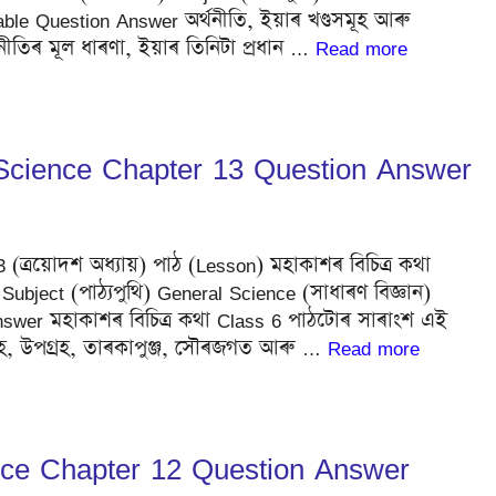
able Question Answer অৰ্থনীতি, ইয়াৰ খণ্ডসমূহ আৰু
ীতিৰ মূল ধাৰণা, ইয়াৰ তিনিটা প্ৰধান …
Read more
 Science Chapter 13 Question Answer
 13 (ত্ৰয়োদশ অধ্যায়) পাঠ (Lesson) মহাকাশৰ বিচিত্ৰ কথা
bject (পাঠ্যপুথি) General Science (সাধাৰণ বিজ্ঞান)
nswer মহাকাশৰ বিচিত্ৰ কথা Class 6 পাঠটোৰ সাৰাংশ এই
্ৰহ, উপগ্ৰহ, তাৰকাপুঞ্জ, সৌৰজগত আৰু …
Read more
ence Chapter 12 Question Answer