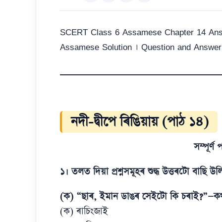
SCERT Class 6 Assamese Chapter 14 An
Assamese Solution । Question and Answer Assa
নদী-দ্বীপে ৰিঙিয়ায় (পাঠ ১৪)
সম্পূৰ্ণ 
১। তলত দিয়া প্ৰশ্নসমূহৰ শুদ্ধ উত্তৰটো বাছি উ
(ক) “ছাৰ, ইমান ডাঙৰ সেইটো কি চৰাই?”—কথ
(ক) ৰাচিংজাই