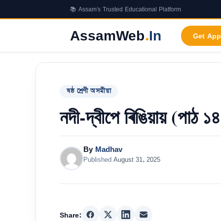
Skip
📚 Assam's Trusted Educational Platform
to
content
AssamWeb
.
In
Get App
ষষ্ঠ শ্ৰেণী অসমীয়া
নদী-দ্বীপে ৰিঙিয়ায় (পাঠ ১
By
Madhav
Published
August 31, 2025
Share: