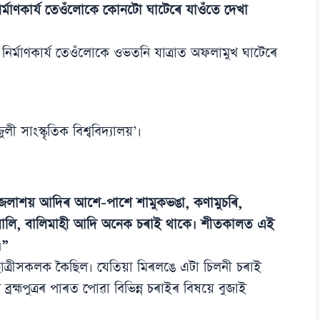
্মাণকাৰ্য তেওঁলোকে কোনটো ঘাটেৰে যাওঁতে দেখা
ৰ্মাণকাৰ্য তেওঁলোকে ওভতনি যাত্ৰাত অফলামুখ ঘাটেৰে
ী সাংস্কৃতিক বিশ্ববিদ্যালয়’।
বিল, জলাশয় আদিৰ আশে-পাশে শামুকভঙা, কণামুচৰি,
ৰালি, বালিমাহী আদি অনেক চৰাই থাকে। শীতকালত এই
।”
াত্ৰীসকলক কৈছিল। যেতিয়া মিৰলঙে এটা চিলনী চৰাই
ব্ৰহ্মপুত্ৰৰ পাৰত পোৱা বিভিন্ন চৰাইৰ বিষয়ে বুজাই