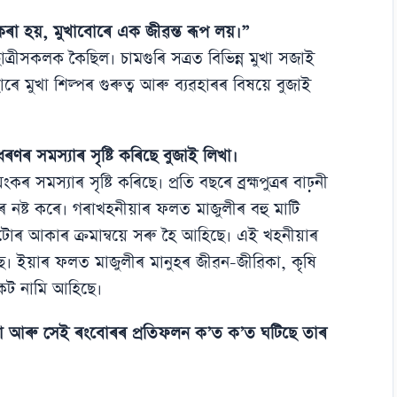
কৰা হয়, মুখাবোৰে এক জীৱন্ত ৰূপ লয়।”
্ৰীসকলক কৈছিল। চামগুৰি সত্ৰত বিভিন্ন মুখা সজাই
ৰে মুখা শিল্পৰ গুৰুত্ব আৰু ব্যৱহাৰৰ বিষয়ে বুজাই
ণৰ সমস্যাৰ সৃষ্টি কৰিছে বুজাই লিখা।
সমস্যাৰ সৃষ্টি কৰিছে। প্ৰতি বছৰে ব্ৰহ্মপুত্ৰৰ বাঢ়নী
ৰ নষ্ট কৰে। গৰাখহনীয়াৰ ফলত মাজুলীৰ বহু মাটি
বীপটোৰ আকাৰ ক্ৰমান্বয়ে সৰু হৈ আহিছে। এই খহনীয়াৰ
ছে। ইয়াৰ ফলত মাজুলীৰ মানুহৰ জীৱন-জীৱিকা, কৃষি
কট নামি আহিছে।
খা আৰু সেই ৰংবোৰৰ প্ৰতিফলন ক’ত ক’ত ঘটিছে তাৰ