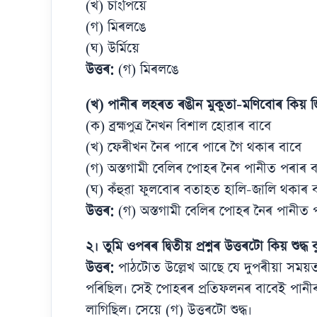
(খ) চাংপিয়ে
(গ) মিৰলঙে
(ঘ) উৰ্মিয়ে
উত্তৰ:
(গ) মিৰলঙে
(খ) পানীৰ লহৰত ৰঙীন মুকুতা-মণিবোৰ কিয় 
(ক) ব্ৰহ্মপুত্ৰ নৈখন বিশাল হোৱাৰ বাবে
(খ) ফেৰীখন নৈৰ পাৰে পাৰে গৈ থকাৰ বাবে
(গ) অস্তগামী বেলিৰ পোহৰ নৈৰ পানীত পৰাৰ ব
(ঘ) কঁহুৱা ফুলবোৰ বতাহত হালি-জালি থকাৰ 
উত্তৰ:
(গ) অস্তগামী বেলিৰ পোহৰ নৈৰ পানীত 
২। তুমি ওপৰৰ দ্বিতীয় প্ৰশ্নৰ উত্তৰটো কিয় শুদ্ধ
উত্তৰ:
পাঠটোত উল্লেখ আছে যে দুপৰীয়া সময়ত, অ
পৰিছিল। সেই পোহৰৰ প্ৰতিফলনৰ বাবেই পানী
লাগিছিল। সেয়ে (গ) উত্তৰটো শুদ্ধ।