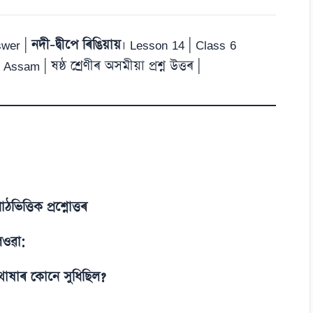
swer |
নদী-দ্বীপে ৰিঙিয়ায়
। Lesson 14 | Class 6
m | ষষ্ঠ শ্ৰেণীৰ অসমীয়া প্ৰশ্ন উত্তৰ |
পাঠভিত্তিক প্ৰশ্নোত্তৰ
লিওৱা:
াষাৰ কোনে সুধিছিল?