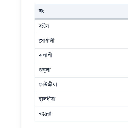
ৰং
ৰঙীন
সোণালী
ৰূপালী
শুকুলা
সেউজীয়া
হালধীয়া
ৰঙচুৱা