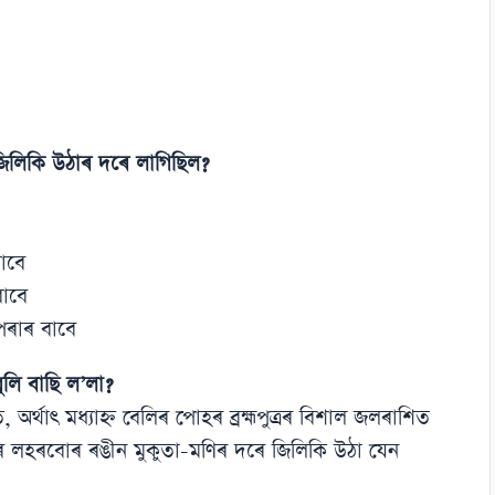
জিলিকি উঠাৰ দৰে লাগিছিল?
াবে
বাবে
পৰাৰ বাবে
 বুলি বাছি ল’লা?
ৰ্থাৎ মধ্যাহ্ন বেলিৰ পোহৰ ব্ৰহ্মপুত্ৰৰ বিশাল জলৰাশিত
ৰ লহৰবোৰ ৰঙীন মুকুতা-মণিৰ দৰে জিলিকি উঠা যেন