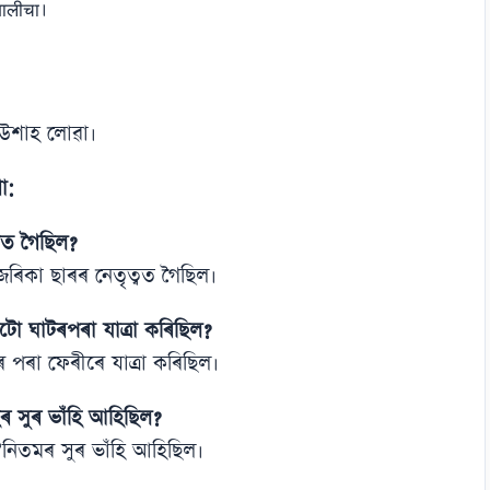
ालीचा।
উশাহ লোৱা।
া:
্বত গৈছিল?
াজৰিকা ছাৰৰ নেতৃত্বত গৈছিল।
ো ঘাটৰপৰা যাত্ৰা কৰিছিল?
পৰা ফেৰীৰে যাত্ৰা কৰিছিল।
িহৰ সুৰ ভাঁহি আহিছিল?
 ঐনিতমৰ সুৰ ভাঁহি আহিছিল।