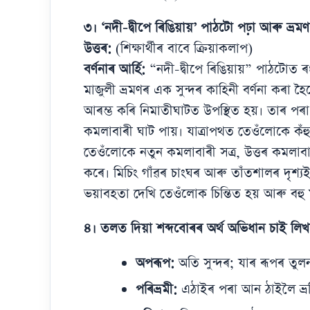
৩। ‘নদী-দ্বীপে ৰিঙিয়ায়’ পাঠটো পঢ়া আৰু ভ্
উত্তৰ:
(শিক্ষাৰ্থীৰ বাবে ক্ৰিয়াকলাপ)
বৰ্ণনাৰ আৰ্হি:
“নদী-দ্বীপে ৰিঙিয়ায়” পাঠটোত ৰংন
মাজুলী ভ্ৰমণৰ এক সুন্দৰ কাহিনী বৰ্ণনা কৰা হ
আৰম্ভ কৰি নিমাতীঘাটত উপস্থিত হয়। তাৰ পৰা 
কমলাবাৰী ঘাট পায়। যাত্ৰাপথত তেওঁলোকে কঁহু
তেওঁলোকে নতুন কমলাবাৰী সত্ৰ, উত্তৰ কমলাবাৰী
কৰে। মিচিং গাঁৱৰ চাংঘৰ আৰু তাঁতশালৰ দৃশ
ভয়াবহতা দেখি তেওঁলোক চিন্তিত হয় আৰু বহু
৪। তলত দিয়া শব্দবোৰৰ অৰ্থ অভিধান চাই লিখ
অপৰূপ:
অতি সুন্দৰ; যাৰ ৰূপৰ তুল
পৰিভ্ৰমী:
এঠাইৰ পৰা আন ঠাইলৈ ভ্ৰমি