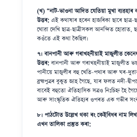
(খ) “নাট-ভাওনা আদিত যেতিয়া মুখা ব্যৱহাৰ 
উত্তৰ:
এই কথাষাৰ হৰেন হাজৰিকা ছাৰে ছাত্ৰ-ছাত
থোৱা দেখি ছাত্ৰ-ছাত্ৰীসকল আনন্দিত হোৱাত, ছা
কওঁতে এই কথা কৈছিল।
৭। বানপানী আৰু গৰাখহনীয়াই মাজুলীত কেনেধৰ
উত্তৰ:
বানপানী আৰু গৰাখহনীয়াই মাজুলীত ভয়ংকৰ 
পানীয়ে মাজুলীৰ বহু খেতি-পথাৰ আৰু ঘৰ-দুৱা
ব্ৰহ্মপুত্ৰৰ বুকুত জাহ গৈছে, যাৰ ফলত নদী-দ্
বাবেই বহুতো ঐতিহাসিক সত্ৰও নিঃচিহ্ন হৈ গৈ
আৰু সাংস্কৃতিক ঐতিহ্যৰ ওপৰত এক গভীৰ সং
৮। পাঠটোত উল্লেখ থকা ৰং কেইবিধৰ নাম লি
এখন তালিকা প্ৰস্তুত কৰা: