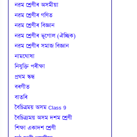
নৱম শ্ৰেণীৰ অসমীয়া
নৱম শ্ৰেণীৰ গণিত
নৱম শ্ৰেণীৰ বিজ্ঞান
নৱম শ্ৰেণীৰ ভূগোল (ঐচ্ছিক)
নৱম শ্ৰেণীৰ সমাজ বিজ্ঞান
নামঘোষা
নিযুক্তি পৰীক্ষা
প্রথম স্কন্ধ
বৰগীত
বাতৰি
বৈচিত্রময় অসম Class 9
বৈচিত্র্যময় অসম দশম শ্ৰেণী
শিক্ষা একাদশ শ্ৰেণী