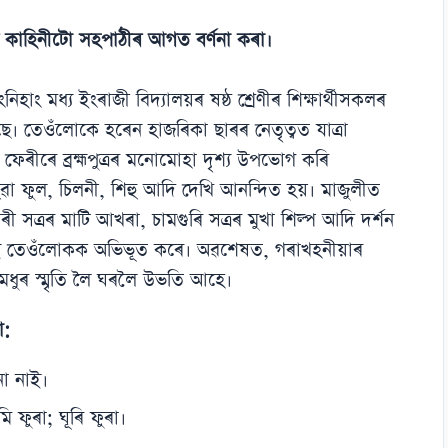
ৰমণ কাহিনীটো সহপাঠীৰ আগত বৰ্ণনা কৰা।
িহাং মধ্য ইংৰাজী বিদ্যালয়ৰ ষষ্ঠ শ্ৰেণীৰ শিক্ষাৰ্থীসকলৰ
ৈছে। তেওঁলোকে হৰেন হাজৰিকা ছাৰৰ নেতৃত্বত যাত্ৰা
ফেৰীৰে ব্ৰহ্মপুত্ৰৰ মনোমোহা দৃশ্য উপভোগ কৰি
ৱা ফুল, চিলনী, শিহু আদি দেখি আনন্দিত হয়। মাজুলীত
 সত্ৰৰ মাটি আখৰা, চামগুৰি সত্ৰৰ মুখা শিল্প আদি দৰ্শন
্যই তেওঁলোকক অভিভূত কৰে। অৱশেষত, গৰাখহনীয়াৰ
 মধুৰ স্মৃতি লৈ ঘৰলৈ উভতি আহে।
া:
না নাই।
 ফুৰা; ঘূৰি ফুৰা।