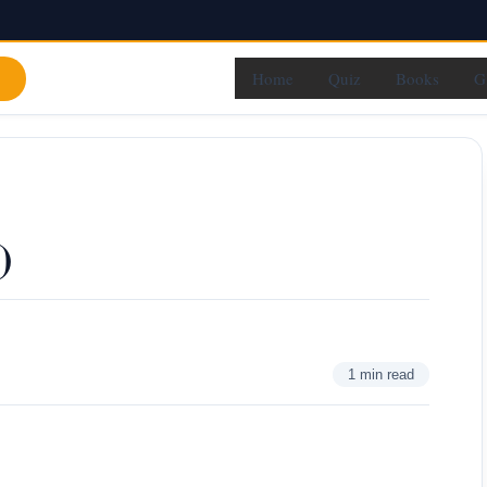
Home
Quiz
Books
G
৪)
1 min read