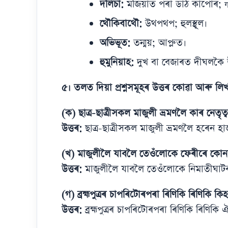
দলিচা:
মজিয়াত পৰা ডাঠ কাপোৰ; ग
থৌকিবাথৌ:
উথপথপ; হুলস্থূল।
অভিভূত:
তন্ময়; আপ্লুত।
হুমুনিয়াহ:
দুখ বা বেজাৰত দীঘলকৈ 
৫। তলত দিয়া প্ৰশ্নসমূহৰ উত্তৰ কোৱা আৰু লিখ
(ক) ছাত্ৰ-ছাত্ৰীসকল মাজুলী ভ্ৰমণলৈ কাৰ নেতৃত
উত্তৰ:
ছাত্ৰ-ছাত্ৰীসকল মাজুলী ভ্ৰমণলৈ হৰেন হ
(খ) মাজুলীলৈ যাবলৈ তেওঁলোকে ফেৰীৰে কোনট
উত্তৰ:
মাজুলীলৈ যাবলৈ তেওঁলোকে নিমাতীঘাটৰ 
(গ) ব্ৰহ্মপুত্ৰৰ চাপৰিটোৰপৰা ৰিণিকি ৰিণিকি ক
উত্তৰ:
ব্ৰহ্মপুত্ৰৰ চাপৰিটোৰপৰা ৰিণিকি ৰিণিকি