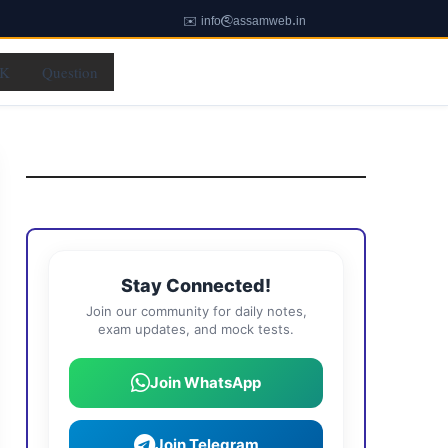
✉️ info@assamweb.in
K
Question
Stay Connected!
Join our community for daily notes,
exam updates, and mock tests.
Join WhatsApp
Join Telegram