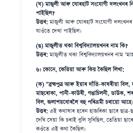
(ঘ) মাজুলী আৰু যোৰহাট সংযোগী দলংখনৰ নিৰ
পাইছিল?
উত্তৰ:
মাজুলী আৰু যোৰহাট সংযোগী দলংখনৰ নি
যাওঁতে দেখা পাইছিল।
(ঙ) মাজুলীত থকা বিশ্ববিদ্যালয়খনৰ নাম কি?
উত্তৰ:
মাজুলীত থকা বিশ্ববিদ্যালয়খনৰ নাম ‘মাজুল
৬। কোনে, কেতিয়া আৰু কিয় কৈছিল লিখা:
(ক) “ব্ৰহ্মপুত্ৰ আৰু ইয়াৰ দাঁতি-কাষৰীয়া 
মাছৰোকা, পানী-কাউৰী, গঙাচিলনী, ডাউক, শ
বিল, জলাশয়বোৰলৈ বহু পৰিভ্ৰমী চৰায়ো আহে
উত্তৰ:
এই কথাষাৰ হৰেন হাজৰিকা ছাৰে ছাত্ৰ-ছ
দেখি সেয়া কি চৰাই বুলি সুধিছিল, তেতিয়া ছাৰে 
কওঁতে এই কথা কৈছিল।