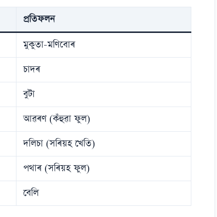
প্ৰতিফলন
মুকুতা-মণিবোৰ
চাদৰ
বুটা
আৱৰণ (কঁহুৱা ফুল)
দলিচা (সৰিয়হ খেতি)
পথাৰ (সৰিয়হ ফুল)
বেলি