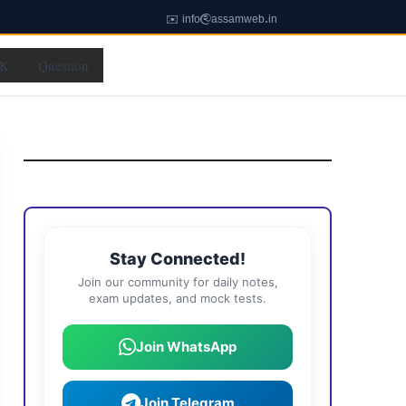
✉️ info@assamweb.in
K
Question
Stay Connected!
Join our community for daily notes,
exam updates, and mock tests.
Join WhatsApp
Join Telegram