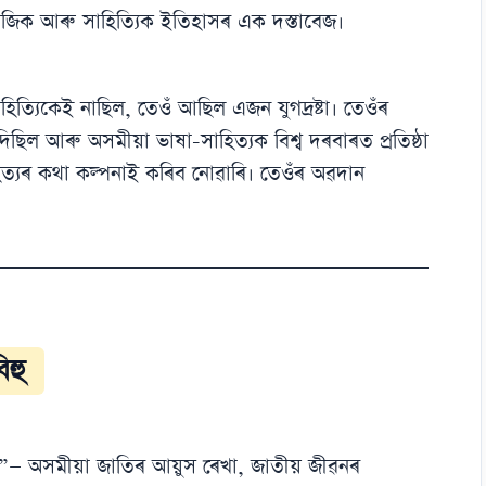
জিক আৰু সাহিত্যিক ইতিহাসৰ এক দস্তাবেজ।
হিত্যিকেই নাছিল, তেওঁ আছিল এজন যুগদ্ৰষ্টা। তেওঁৰ
ছিল আৰু অসমীয়া ভাষা-সাহিত্যক বিশ্ব দৰবাৰত প্ৰতিষ্ঠা
ত্যৰ কথা কল্পনাই কৰিব নোৱাৰি। তেওঁৰ অৱদান
িহু
ৰ বা…”— অসমীয়া জাতিৰ আয়ুস ৰেখা, জাতীয় জীৱনৰ