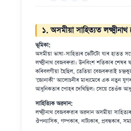
১. অসমীয়া সাহিত্যত লক্ষ্মীনা
ভূমিকা:
অসমীয়া ভাষা-সাহিত্যৰ ভেটিটো যাৰ হাতত সগৌৰ
লক্ষ্মীনাথ বেজবৰুৱা। উনবিংশ শতিকাৰ শেষৰ ফা
কৰিবলগীয়া হৈছিল, তেতিয়া বেজবৰুৱাই চন্দ্ৰক
‘জোনাকী’ আলোচনীৰ মাধ্যমেৰে এক নতুন যুগৰ
আধুনিকতাৰ পোহৰ দেখিছিল। সেয়ে তেওঁক আধুনি
সাহিত্যিক অৱদান:
লক্ষ্মীনাথ বেজবৰুৱাৰ অৱদান অসমীয়া সাহিত্য
ঔপন্যাসিক, গল্পকাৰ, নাট্যকাৰ, প্ৰবন্ধকাৰ,