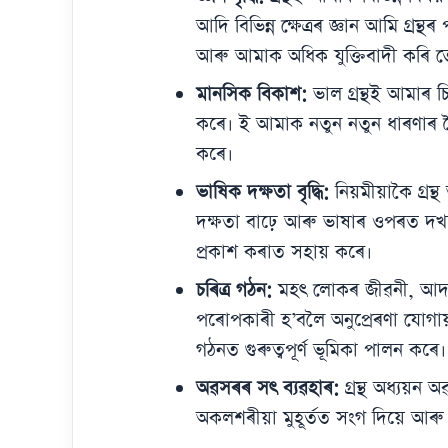
আদি বিভিন্ন ক্ষেত্ৰৰ জ্ঞান আমি গ্ৰ
আৰু আমাক অধিক যুক্তিবাদী কৰি 
মানসিক বিকাশ:
ভাল গ্ৰন্থই আমাৰ চিন
কৰে। ই আমাক নতুন নতুন ধাৰণাৰ স
কৰে।
ভাষিক দক্ষতা বৃদ্ধি:
নিয়মীয়াকৈ গ্ৰন্
দক্ষতা বাঢ়ে আৰু ভাষাৰ ওপৰত দখ
প্ৰকাশ কৰাত সহায় কৰে।
চৰিত্ৰ গঠন:
মহৎ লোকৰ জীৱনী, আদৰ
পৰোপকাৰী হ’বলৈ অনুপ্ৰেৰণা যোগায়।
গঠনত গুৰুত্বপূৰ্ণ ভূমিকা পালন কৰে।
অৱসৰৰ সৎ ব্যৱহাৰ:
গ্ৰন্থ অধ্যয়ন
অকলশৰীয়া মুহূৰ্তত সংগ দিয়ে আৰু