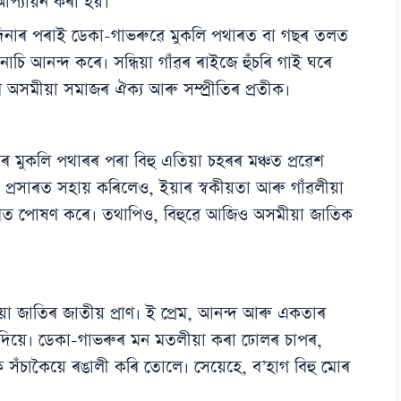
আপ্যায়ন কৰা হয়।
 দিনাৰ পৰাই ডেকা-গাভৰুৱে মুকলি পথাৰত বা গছৰ তলত
াচি আনন্দ কৰে। সন্ধিয়া গাঁৱৰ ৰাইজে হুঁচৰি গাই ঘৰে
চৰি অসমীয়া সমাজৰ ঐক্য আৰু সম্প্ৰীতিৰ প্ৰতীক।
ৱৰ মুকলি পথাৰৰ পৰা বিহু এতিয়া চহৰৰ মঞ্চত প্ৰৱেশ
আৰু প্ৰসাৰত সহায় কৰিলেও, ইয়াৰ স্বকীয়তা আৰু গাঁৱলীয়া
তে মত পোষণ কৰে। তথাপিও, বিহুৱে আজিও অসমীয়া জাতিক
া জাতিৰ জাতীয় প্ৰাণ। ই প্ৰেম, আনন্দ আৰু একতাৰ
িয়ে। ডেকা-গাভৰুৰ মন মতলীয়া কৰা ঢোলৰ চাপৰ,
ুক সঁচাকৈয়ে ৰঙালী কৰি তোলে। সেয়েহে, ব’হাগ বিহু মোৰ