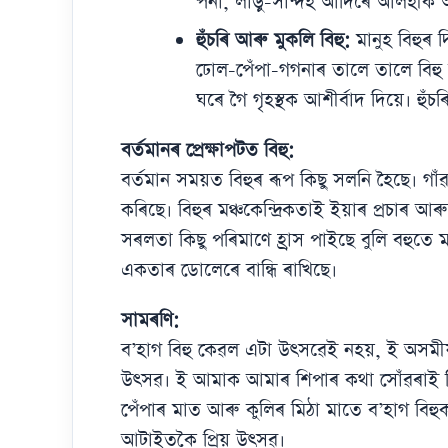
পনা, লাড়ু-সান্দহ আদিৰে আলহীক 
হুঁচৰি আৰু মুকলি বিহু:
মানুহ বিহুৰ
ঢোল-পেঁপা-গগনাৰ তালে তালে বিহু ন
ঘৰে গৈ গৃহস্থক আশীৰ্বাদ দিয়ে। হুঁ
বৰ্তমানৰ প্ৰেক্ষাপটত বিহু:
বৰ্তমান সময়ত বিহুৰ ৰূপ কিছু সলনি হৈছে। গাঁ
কৰিছে। বিহুৰ মঞ্চকেন্দ্ৰিকতাই ইয়াৰ প্ৰচাৰ 
সৰলতা কিছু পৰিমাণে হ্ৰাস পাইছে বুলি বহু
একতাৰ ডোলেৰে বান্ধি ৰাখিছে।
সামৰণি:
ব’হাগ বিহু কেৱল এটা উৎসৱেই নহয়, ই অসমীয়
উৎসৱ। ই আমাক আমাৰ শিপাৰ কথা সোঁৱৰাই দ
পেঁপাৰ মাত আৰু কুলিৰ মিঠা মাতে ব’হাগ বিহ
আটাইতকৈ প্ৰিয় উৎসৱ।