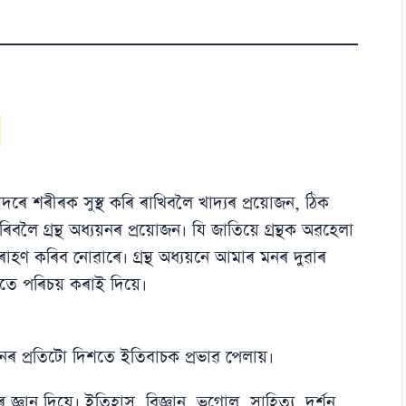
যিদৰে শৰীৰক সুস্থ কৰি ৰাখিবলৈ খাদ্যৰ প্ৰয়োজন, ঠিক
লৈ গ্ৰন্থ অধ্যয়নৰ প্ৰয়োজন। যি জাতিয়ে গ্ৰন্থক অৱহেলা
হণ কৰিব নোৱাৰে। গ্ৰন্থ অধ্যয়নে আমাৰ মনৰ দুৱাৰ
ে পৰিচয় কৰাই দিয়ে।
ৱনৰ প্ৰতিটো দিশতে ইতিবাচক প্ৰভাৱ পেলায়।
ৰ জ্ঞান দিয়ে। ইতিহাস, বিজ্ঞান, ভূগোল, সাহিত্য, দৰ্শন