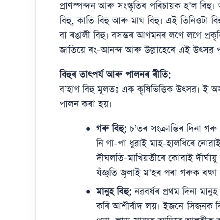
প্ৰাণস্পন্দন আৰু সংস্কৃতিৰ পৰিচায়ক হ’ল বিহ
বিহু, কাতি বিহু আৰু মাঘ বিহু। এই তিনিওটা 
বা ৰঙালী বিহু। বসন্তৰ আগমনৰ লগে লগে প্ৰক
জাতিয়ে ৰং-আনন্দ আৰু উল্লাহেৰে এই উৎসৱ 
বিহুৰ তাৎপৰ্য আৰু পালনৰ ৰীতি:
ব’হাগ বিহু মূলতঃ এক কৃষিভিত্তিক উৎসৱ। ই অ
পালন কৰা হয়।
গৰু বিহু:
চ’তৰ সংক্ৰান্তিৰ দিনা গৰ
নি গা-পা ধুৱাই মাহ-হালধিৰে নোৱাই
দীঘলতি-মাখিয়তীৰে কোবাই দীৰ্ঘায়ু
যঁজ্ঞুতি জ্বলাই ম’হৰ পৰা গৰুক ৰক্ষ
মানুহ বিহু:
নৱবৰ্ষৰ প্ৰথম দিনা মান
কৰি আশীৰ্বাদ লয়। ইজনে-সিজনক বিহ