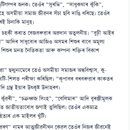
টিগল্পৰ জনক। তেওঁৰ “সুৰভি”, “সাধুকথাৰ কুঁকি”,
 অসমীয়া সমাজ জীৱনৰ সঁচা ছবি দাঙি ধৰিছে। তেওঁৰ
ই চিনাকি মানুহ।
ক চহকী কৰাত বেজবৰুৱাৰ অৱদান অতুলনীয়। “বুঢ়ী আইৰ
া” আদিৰ সাধুবোৰ আজিও অসমৰ শিশুৰ বাবে অমূল্য
 শিশুৰ মনত নৈতিকতা আৰু কল্পনা শক্তিৰ বিকাশ
” ছদ্মনামেৰে তেওঁ অসমীয়া সমাজৰ অন্ধবিশ্বাস, কু-
কষটি-শিলত পৰীক্ষা কৰিছিল। “কৃপাবৰ বৰবৰুৱাৰ কাকতৰ
্ৰন্থ ইয়াৰ উৎকৃষ্ট উদাহৰণ।
ুঁৱৰী”, “চক্ৰধ্বজ সিংহ”, “বেলিমাৰ” আদি বুৰঞ্জীমূলক
ত জাতীয়তাবোধ জগাই তুলিছিল। তেওঁৰ একমাত্ৰ
িত্যৰ এক মাইলৰ খুঁটি।
ৱৰণ” নামৰ আত্মজীৱনীখন কেৱল তেওঁৰ নিজৰ জীৱনেই