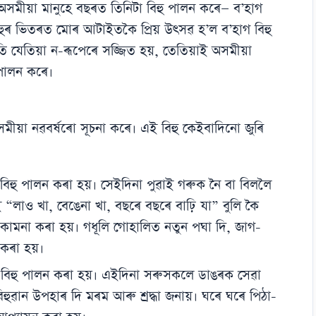
ু। অসমীয়া মানুহে বছৰত তিনিটা বিহু পালন কৰে— ব’হাগ
বিহুৰ ভিতৰত মোৰ আটাইতকৈ প্ৰিয় উৎসৱ হ’ল ব’হাগ বিহু
ৃতি যেতিয়া ন-ৰূপেৰে সজ্জিত হয়, তেতিয়াই অসমীয়া
পালন কৰে।
সমীয়া নৱবৰ্ষৰো সূচনা কৰে। এই বিহু কেইবাদিনো জুৰি
ু বিহু পালন কৰা হয়। সেইদিনা পুৱাই গৰুক নৈ বা বিললৈ
 “লাও খা, বেঙেনা খা, বছৰে বছৰে বাঢ়ি যা” বুলি কৈ
 কামনা কৰা হয়। গধূলি গোহালিত নতুন পঘা দি, জাগ-
া কৰা হয়।
ুহ বিহু পালন কৰা হয়। এইদিনা সৰুসকলে ডাঙৰক সেৱা
ুৱান উপহাৰ দি মৰম আৰু শ্ৰদ্ধা জনায়। ঘৰে ঘৰে পিঠা-