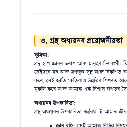
৩. গ্ৰন্থ অধ্যয়নৰ প্ৰয়োজনীয়তা
ভূমিকা:
গ্ৰন্থ হ’ল জ্ঞানৰ ভঁৰাল আৰু মানুহৰ চিৰসংগী। 
সেইদৰে মন আৰু মগজুক সুস্থ আৰু বিকশিত কৰিব
কৰে, সেই জাতি কেতিয়াও উন্নতিৰ শিখৰত আৰো
মুকলি কৰে আৰু আমাক এক বিশাল জগতৰ সৈত
অধ্যয়নৰ উপকাৰিতা:
গ্ৰন্থ অধ্যয়নৰ উপকাৰিতা বহুবিধ। ই আমাৰ জী
জ্ঞান বৃদ্ধি:
গ্ৰন্থই আমাক বিভিন্ন বিষয়