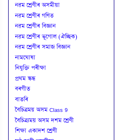
নৱম শ্ৰেণীৰ অসমীয়া
নৱম শ্ৰেণীৰ গণিত
নৱম শ্ৰেণীৰ বিজ্ঞান
নৱম শ্ৰেণীৰ ভূগোল (ঐচ্ছিক)
নৱম শ্ৰেণীৰ সমাজ বিজ্ঞান
নামঘোষা
নিযুক্তি পৰীক্ষা
প্রথম স্কন্ধ
বৰগীত
বাতৰি
বৈচিত্রময় অসম Class 9
বৈচিত্র্যময় অসম দশম শ্ৰেণী
শিক্ষা একাদশ শ্ৰেণী