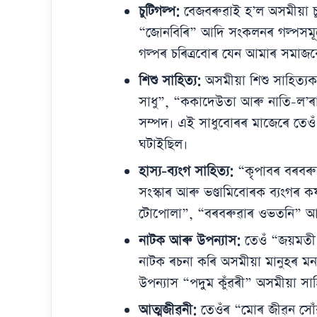
চুটিগল্প:
বেজবৰুৱাই হ’ল অসমীয়া চু
“জোনবিৰি” আদি সংকলনৰ গল্পসমূহে
গল্পৰ চৰিত্ৰবোৰ যেন আমাৰ সমাজৰে
শিশু সাহিত্য:
অসমীয়া শিশু সাহিত্য
সাধু”, “ককাদেউতা আৰু নাতি-ল’ৰ
সম্পদ। এই সাধুবোৰৰ মাজেৰে তেওঁ
ঘটাইছিল।
হাস্য-ব্যংগ সাহিত্য:
“কৃপাবৰ বৰবৰুৱা
সংস্কাৰ আৰু ভণ্ডামিবোৰক ব্যংগৰ 
টোপোলা”, “বৰবৰুৱাৰ ওভতনি” আদি গ
নাটক আৰু উপন্যাস:
তেওঁ “জয়মতী ক
নাটক ৰচনা কৰি অসমীয়া মানুহৰ মন
উপন্যাস “পদুম কুঁৱৰী” অসমীয়া সাহ
আত্মজীৱনী:
তেওঁৰ “মোৰ জীৱন সোঁ