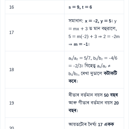
16
s = 9, t = 6
সমাধান:
x = -2, y = 5
। y
= mx + 3 ত মান বহুৱালে,
17
5 = m(-2) + 3 ⇒ 2 = -2m
⇒
m = -1
।
a₁/a₂ = 5/7, b₁/b₂ = -4/6
= -2/3। যিহেতু a₁/a₂ ≠
18
b₁/b₂, ৰেখা দুডালে
কটাকটি
কৰে
।
ৰীতাৰ বৰ্তমান বয়স
50 বছৰ
19
আৰু গীতাৰ বৰ্তমান বয়স
20
বছৰ
।
আয়তটোৰ দৈৰ্ঘ্য
17 একক
20