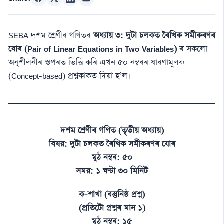
SEBA দশম শ্ৰেণীৰ গণিতৰ
অধ্যায় ৩: দুটা চলকত ৰৈখিক সমীকৰণৰ
যোৰ (Pair of Linear Equations in Two Variables)
ৰ সকলো
অনুশীলনীৰ ওপৰত ভিত্তি কৰি এখন ৫০ নম্বৰৰ ধাৰণামূলক
(Concept-based) প্ৰশ্নকাকত দিয়া হ’ল।
দশম শ্ৰেণীৰ গণিত (তৃতীয় অধ্যায়)
বিষয়: দুটা চলকত ৰৈখিক সমীকৰণৰ যোৰ
মুঠ নম্বৰ: ৫০
সময়: ১ ঘণ্টা ৩০ মিনিট
ক-শাখা (বস্তুনিষ্ঠ প্ৰশ্ন)
(প্ৰতিটো প্ৰশ্নৰ মান ১)
মুঠ নম্বৰ: ১৫