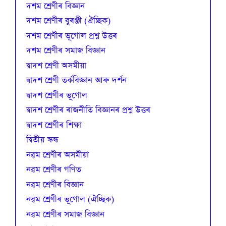
দশম শ্ৰেণীৰ বিজ্ঞান
দশম শ্ৰেণীৰ বুৰঞ্জী (ঐচ্ছিক)
দশম শ্ৰেণীৰ ভূগোল প্ৰশ্ন উত্তৰ
দশম শ্ৰেণীৰ সমাজ বিজ্ঞান
দ্বাদশ শ্ৰেণী অসমীয়া
দ্বাদশ শ্ৰেণী তৰ্কবিজ্ঞান আৰু দৰ্শন
দ্বাদশ শ্ৰেণীৰ ভূগোল
দ্বাদশ শ্ৰেণীৰ ৰাজনীতি বিজ্ঞানৰ প্ৰশ্ন উত্তৰ
দ্বাদশ শ্ৰেণীৰ শিক্ষা
দ্বিতীয় স্কন্ধ
নৱম শ্ৰেণীৰ অসমীয়া
নৱম শ্ৰেণীৰ গণিত
নৱম শ্ৰেণীৰ বিজ্ঞান
নৱম শ্ৰেণীৰ ভূগোল (ঐচ্ছিক)
নৱম শ্ৰেণীৰ সমাজ বিজ্ঞান