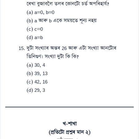
ৰেখা বুজাবলৈ তলৰ কোনটো চৰ্ত অপৰিহাৰ্য?
(a) a=0, b=0
(b) a আৰু b একে সময়তে শূন্য নহয়
(c) c=0
(d) a=b
দুটা সংখ্যাৰ অন্তৰ 26 আৰু এটা সংখ্যা আনটোৰ
তিনিগুণ। সংখ্যা দুটা কি কি?
(a) 30, 4
(b) 39, 13
(c) 42, 16
(d) 29, 3
খ-শাখা
(প্ৰতিটো প্ৰশ্নৰ মান ২)