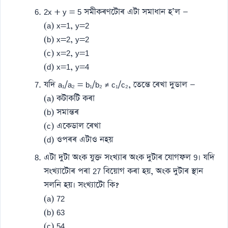
2x + y = 5 সমীকৰণটোৰ এটা সমাধান হ’ল —
(a) x=1, y=2
(b) x=2, y=2
(c) x=2, y=1
(d) x=1, y=4
যদি a₁/a₂ = b₁/b₂ ≠ c₁/c₂, তেন্তে ৰেখা দুডাল —
(a) কটাকটি কৰা
(b) সমান্তৰ
(c) একেডাল ৰেখা
(d) ওপৰৰ এটাও নহয়
এটা দুটা অংক যুক্ত সংখ্যাৰ অংক দুটাৰ যোগফল 9। যদি
সংখ্যাটোৰ পৰা 27 বিয়োগ কৰা হয়, অংক দুটাৰ স্থান
সলনি হয়। সংখ্যাটো কি?
(a) 72
(b) 63
(c) 54