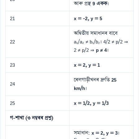
আৰু প্ৰস্থ
9 একক
।
21
x = -2, y = 5
অদ্বিতীয় সমাধানৰ বাবে
22
a₁/a₂ ≠ b₁/b₂। 4/2 ≠ p/2 ⇒
2 ≠ p/2 ⇒
p ≠ 4
।
23
x = 2, y = 1
ৰেলগাড়ীখনৰ দ্ৰুতি
25
24
km/h
।
25
x = 1/2, y = 1/3
গ-শাখা (৩ নম্বৰৰ প্ৰশ্ন)
সমাধান:
x = 2, y = 3
।