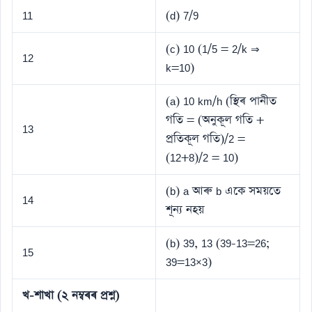
11
(d) 7/9
(c) 10 (1/5 = 2/k ⇒
12
k=10)
(a) 10 km/h (স্থিৰ পানীত
গতি = (অনুকূল গতি +
13
প্ৰতিকূল গতি)/2 =
(12+8)/2 = 10)
(b) a আৰু b একে সময়তে
14
শূন্য নহয়
(b) 39, 13 (39-13=26;
15
39=13×3)
খ-শাখা (২ নম্বৰৰ প্ৰশ্ন)