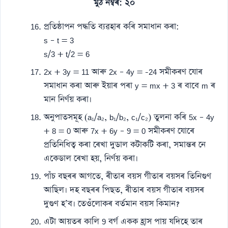
মুঠ নম্বৰ: ২০
প্ৰতিষ্ঠাপন পদ্ধতি ব্যৱহাৰ কৰি সমাধান কৰা:
s – t = 3
s/3 + t/2 = 6
2x + 3y = 11 আৰু 2x – 4y = -24 সমীকৰণ যোৰ
সমাধান কৰা আৰু ইয়াৰ পৰা y = mx + 3 ৰ বাবে m ৰ
মান নিৰ্ণয় কৰা।
অনুপাতসমূহ (a₁/a₂, b₁/b₂, c₁/c₂) তুলনা কৰি 5x – 4y
+ 8 = 0 আৰু 7x + 6y – 9 = 0 সমীকৰণ যোৰে
প্ৰতিনিধিত্ব কৰা ৰেখা দুডাল কটাকটি কৰা, সমান্তৰ নে
একেডাল ৰেখা হয়, নিৰ্ণয় কৰা।
পাঁচ বছৰৰ আগতে, ৰীতাৰ বয়স গীতাৰ বয়সৰ তিনিগুণ
আছিল। দহ বছৰৰ পিছত, ৰীতাৰ বয়স গীতাৰ বয়সৰ
দুগুণ হ’ব। তেওঁলোকৰ বৰ্তমান বয়স কিমান?
এটা আয়তৰ কালি 9 বৰ্গ একক হ্ৰাস পায় যদিহে তাৰ