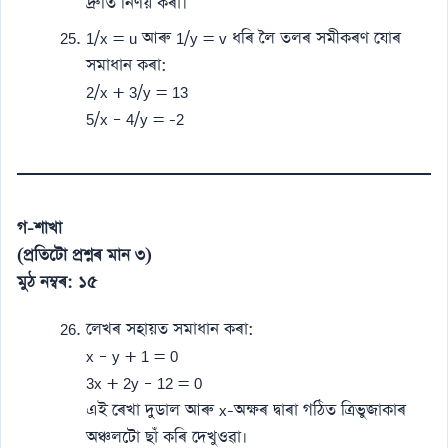
দ্ৰুতি নিৰ্ণয় কৰা।
1/x = u আৰু 1/y = v ধৰি লৈ তলৰ সমীকৰণ যোৰ
সমাধান কৰা:
2/x + 3/y = 13
5/x – 4/y = -2
গ-শাখা
(প্ৰতিটো প্ৰশ্নৰ মান ৩)
মুঠ নম্বৰ: ১৫
লেখৰ সহায়ত সমাধান কৰা:
x – y + 1 = 0
3x + 2y – 12 = 0
এই ৰেখা দুডাল আৰু x-অক্ষৰ দ্বাৰা গঠিত ত্ৰিভুজাকাৰ
অঞ্চলটো ছাঁ কৰি দেখুওৱা।