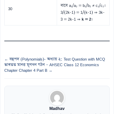
বাবে a₁/a₂ = b₁/b₂ ≠ c₁/c₂।
30
3/(2k-1) = 1/(k-1) ⇒ 3k-
3 = 2k-1 ⇒
k = 2
।
← বহুপদ (Polynomials)- অধ্যায় ২: Test Question with MCQ
ভাৰতত মানৱ মূলধন গঠন – AHSEC Class 12 Economics
Chapter Chapter 4 Part B →
Madhav