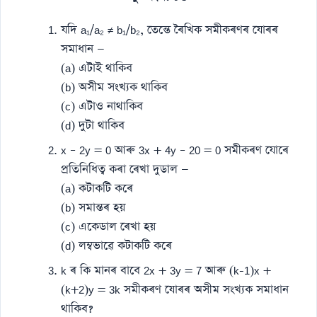
যদি a₁/a₂ ≠ b₁/b₂, তেন্তে ৰৈখিক সমীকৰণৰ যোৰৰ
সমাধান —
(a) এটাই থাকিব
(b) অসীম সংখ্যক থাকিব
(c) এটাও নাথাকিব
(d) দুটা থাকিব
x – 2y = 0 আৰু 3x + 4y – 20 = 0 সমীকৰণ যোৰে
প্ৰতিনিধিত্ব কৰা ৰেখা দুডাল —
(a) কটাকটি কৰে
(b) সমান্তৰ হয়
(c) একেডাল ৰেখা হয়
(d) লম্বভাৱে কটাকটি কৰে
k ৰ কি মানৰ বাবে 2x + 3y = 7 আৰু (k-1)x +
(k+2)y = 3k সমীকৰণ যোৰৰ অসীম সংখ্যক সমাধান
থাকিব?