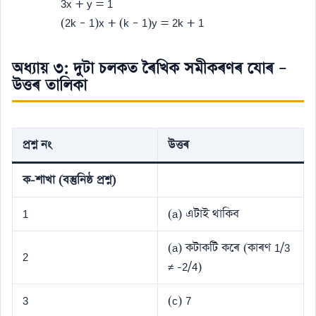
3x + y = 1
(2k – 1)x + (k – 1)y = 2k + 1
অধ্যায় ৩: দুটা চলকত ৰৈখিক সমীকৰণৰ যোৰ –
উত্তৰ তালিকা
প্ৰশ্ন নং
উত্তৰ
ক-শাখা (বস্তুনিষ্ঠ প্ৰশ্ন)
1
(a) এটাই থাকিব
(a) কটাকটি কৰে (কাৰণ 1/3
2
≠ -2/4)
3
(c) 7