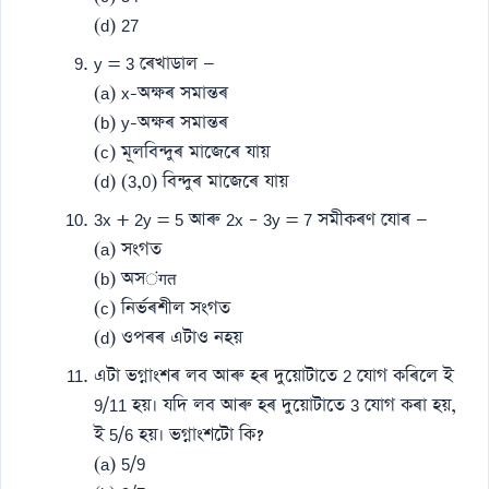
(d) 27
y = 3 ৰেখাডাল —
(a) x-অক্ষৰ সমান্তৰ
(b) y-অক্ষৰ সমান্তৰ
(c) মূলবিন্দুৰ মাজেৰে যায়
(d) (3,0) বিন্দুৰ মাজেৰে যায়
3x + 2y = 5 আৰু 2x – 3y = 7 সমীকৰণ যোৰ —
(a) সংগত
(b) অসंगत
(c) নিৰ্ভৰশীল সংগত
(d) ওপৰৰ এটাও নহয়
এটা ভগ্নাংশৰ লব আৰু হৰ দুয়োটাতে 2 যোগ কৰিলে ই
9/11 হয়। যদি লব আৰু হৰ দুয়োটাতে 3 যোগ কৰা হয়,
ই 5/6 হয়। ভগ্নাংশটো কি?
(a) 5/9