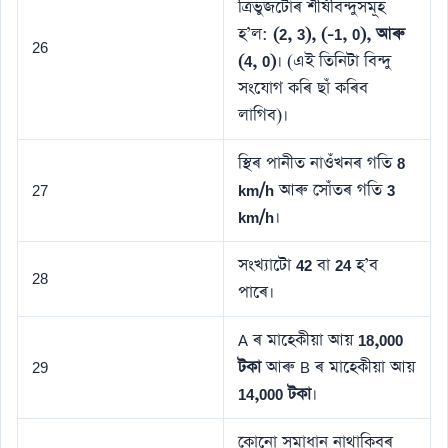
ত্ৰিভুজটোৰ শীর্ষবিন্দুসমূহ
হ’ল:
(2, 3), (-1, 0), আৰু
26
(4, 0)
। (এই তিনিটা বিন্দু
সংযোগ কৰি ছাঁ কৰিব
লাগিব)।
স্থিৰ পানীত নাওঁখনৰ গতি
8
27
km/h
আৰু সোঁতৰ গতি
3
km/h
।
সংখ্যাটো
42
বা
24
হ’ব
28
পাৰে।
A ৰ মাহেকীয়া আয়
18,000
29
টকা
আৰু B ৰ মাহেকীয়া আয়
14,000 টকা
।
কোনো সমাধান নাথাকিবৰ