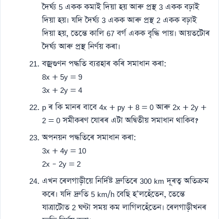
দৈৰ্ঘ্য 5 একক কমাই দিয়া হয় আৰু প্ৰস্থ 3 একক বঢ়াই
দিয়া হয়। যদি দৈৰ্ঘ্য 3 একক আৰু প্ৰস্থ 2 একক বঢ়াই
দিয়া হয়, তেন্তে কালি 67 বৰ্গ একক বৃদ্ধি পায়। আয়তটোৰ
দৈৰ্ঘ্য আৰু প্ৰস্থ নিৰ্ণয় কৰা।
বজ্ৰগুণন পদ্ধতি ব্যৱহাৰ কৰি সমাধান কৰা:
8x + 5y = 9
3x + 2y = 4
p ৰ কি মানৰ বাবে 4x + py + 8 = 0 আৰু 2x + 2y +
2 = 0 সমীকৰণ যোৰৰ এটা অদ্বিতীয় সমাধান থাকিব?
অপনয়ন পদ্ধতিৰে সমাধান কৰা:
3x + 4y = 10
2x – 2y = 2
এখন ৰেলগাড়ীয়ে নিৰ্দিষ্ট দ্ৰুতিৰে 300 km দূৰত্ব অতিক্ৰম
কৰে। যদি দ্ৰুতি 5 km/h বেছি হ’লহেঁতেন, তেন্তে
যাত্ৰাটোত 2 ঘণ্টা সময় কম লাগিলহেঁতেন। ৰেলগাড়ীখনৰ