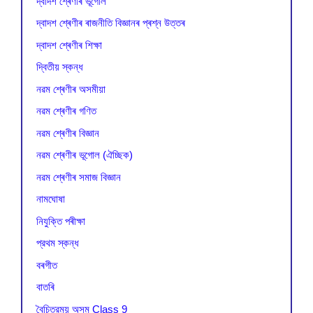
দ্বাদশ শ্ৰেণীৰ ভূগোল
দ্বাদশ শ্ৰেণীৰ ৰাজনীতি বিজ্ঞানৰ প্ৰশ্ন উত্তৰ
দ্বাদশ শ্ৰেণীৰ শিক্ষা
দ্বিতীয় স্কন্ধ
নৱম শ্ৰেণীৰ অসমীয়া
নৱম শ্ৰেণীৰ গণিত
নৱম শ্ৰেণীৰ বিজ্ঞান
নৱম শ্ৰেণীৰ ভূগোল (ঐচ্ছিক)
নৱম শ্ৰেণীৰ সমাজ বিজ্ঞান
নামঘোষা
নিযুক্তি পৰীক্ষা
প্রথম স্কন্ধ
বৰগীত
বাতৰি
বৈচিত্রময় অসম Class 9