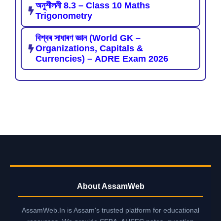
অনুশীলনী 8.3 – Class 10 Maths
Trigonometry
বিশ্বৰ সাধাৰণ জ্ঞান (World GK –
Organizations, Capitals &
Currencies) – ADRE Exam 2026
About AssamWeb
AssamWeb.In is Assam's trusted platform for educational