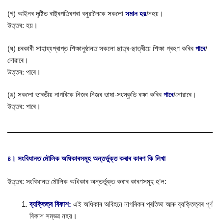
(গ) আইনৰ দৃষ্টিত ৰাষ্ট্ৰপতিৰপৰা বনুৱালৈকে সকলো
সমান হয়
/নহয়।
উত্তৰ: হয়।
(ঘ) চৰকাৰী সাহায্যপ্ৰাপ্ত শিক্ষানুষ্ঠানত সকলো ছাত্ৰ-ছাত্ৰীয়ে শিক্ষা গ্ৰহণ কৰিব
পাৰে
/
নোৱাৰে।
উত্তৰ: পাৰে।
(ঙ) সকলো ভাৰতীয় নাগৰিকে নিজৰ নিজৰ ভাষা-সংস্কৃতি ৰক্ষা কৰিব
পাৰে
/নোৱাৰে।
উত্তৰ: পাৰে।
৪। সংবিধানত মৌলিক অধিকাৰসমূহ অন্তৰ্ভুক্ত কৰাৰ কাৰণ কি লিখা
উত্তৰ: সংবিধানত মৌলিক অধিকাৰ অন্তৰ্ভুক্ত কৰাৰ কাৰণসমূহ হ’ল:
ব্যক্তিত্ব বিকাশ:
এই অধিকাৰ অবিহনে নাগৰিকৰ প্ৰতিভা আৰু ব্যক্তিত্বৰ পূৰ্ণ
বিকাশ সম্ভৱ নহয়।