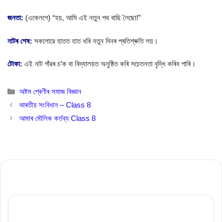
জনতা:
(একেলগে) “হয়, আমি এই নতুন পথ বাছি লৈছো!”
নাটৰ শেষ:
সকলোৱে হাতত হাত ধৰি নতুন দিনৰ প্ৰতিশ্ৰুতি লয়।
টোকা:
এই নাট গাঁৱৰ চ’ক বা বিদ্যালয়ত অনুষ্ঠিত কৰি সচেতনতা বৃদ্ধি কৰিব পাৰি।
Categories
অষ্টম শ্ৰেণীৰ সমাজ বিজ্ঞান
ভাৰতীয় সংবিধান – Class 8
আমাৰ মৌলিক কৰ্তব্য Class 8