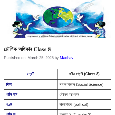
মৌলিক অধিকাৰ Class 8
Published on: March 25, 2025
by
Madhav
শ্ৰেণী
অষ্টম শ্ৰেণী (Class 8)
বিষয়
সমাজ বিজ্ঞান (Social Science)
পাঠৰ নাম
মৌলিক অধিকাৰ
খণ্ড
ৰাজনৈতিক (political)
পাঠৰ নং
অধ্যায় 3 (Chapter 3)