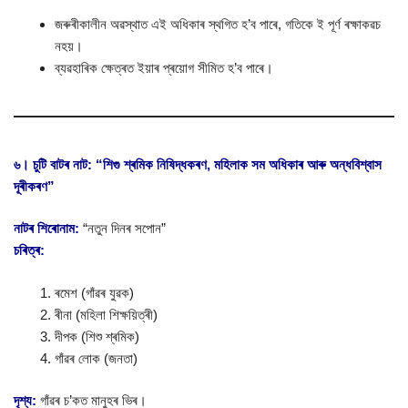
জৰুৰীকালীন অৱস্থাত এই অধিকাৰ স্থগিত হ’ব পাৰে, গতিকে ই পূৰ্ণ ৰক্ষাকৱচ
নহয়।
ব্যৱহাৰিক ক্ষেত্ৰত ইয়াৰ প্ৰয়োগ সীমিত হ’ব পাৰে।
৬। চুটি বাটৰ নাট: “শিগু শ্ৰমিক নিষিদ্ধকৰণ, মহিলাক সম অধিকাৰ আৰু অন্ধবিশ্বাস
দূৰীকৰণ”
নাটৰ শিৰোনাম:
“নতুন দিনৰ সপোন”
চৰিত্ৰ:
ৰমেশ (গাঁৱৰ যুৱক)
ৰীনা (মহিলা শিক্ষয়িত্ৰী)
দীপক (শিশু শ্ৰমিক)
গাঁৱৰ লোক (জনতা)
দৃশ্য:
গাঁৱৰ চ’কত মানুহৰ ভিৰ।