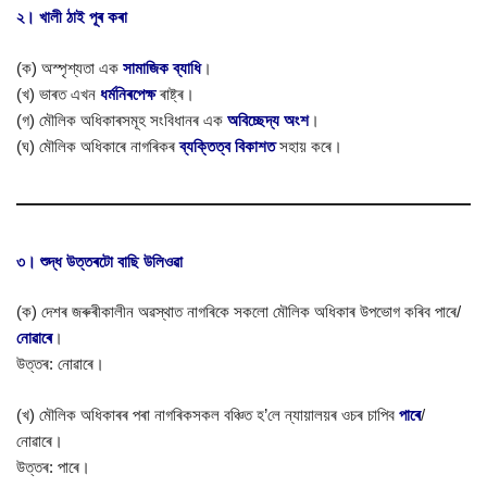
২। খালী ঠাই পূৰ কৰা
(ক) অস্পৃশ্যতা এক
সামাজিক ব্যাধি
।
(খ) ভাৰত এখন
ধৰ্মনিৰপেক্ষ
ৰাষ্ট্ৰ।
(গ) মৌলিক অধিকাৰসমূহ সংবিধানৰ এক
অবিচ্ছেদ্য অংশ
।
(ঘ) মৌলিক অধিকাৰে নাগৰিকৰ
ব্যক্তিত্ব বিকাশত
সহায় কৰে।
৩। শুদ্ধ উত্তৰটো বাছি উলিওৱা
(ক) দেশৰ জৰুৰীকালীন অৱস্থাত নাগৰিকে সকলো মৌলিক অধিকাৰ উপভোগ কৰিব পাৰে/
নোৱাৰে
।
উত্তৰ: নোৱাৰে।
(খ) মৌলিক অধিকাৰৰ পৰা নাগৰিকসকল বঞ্চিত হ’লে ন্যায়ালয়ৰ ওচৰ চাপিব
পাৰে
/
নোৱাৰে।
উত্তৰ: পাৰে।