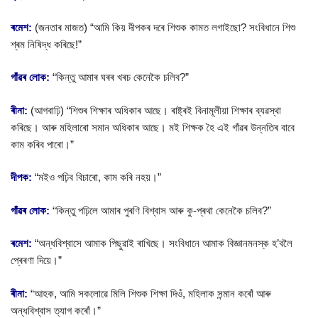
ৰমেশ:
(জনতাৰ মাজত) “আমি কিয় দীপকৰ দৰে শিশুক কামত লগাইছো? সংবিধানে শিশু
শ্ৰম নিষিদ্ধ কৰিছে!”
গাঁৱৰ লোক:
“কিন্তু আমাৰ ঘৰৰ খৰচ কেনেকৈ চলিব?”
ৰীনা:
(আগবাঢ়ি) “শিশুৰ শিক্ষাৰ অধিকাৰ আছে। ৰাষ্ট্ৰই বিনামূলীয়া শিক্ষাৰ ব্যৱস্থা
কৰিছে। আৰু মহিলাৰো সমান অধিকাৰ আছে। মই শিক্ষক হৈ এই গাঁৱৰ উন্নতিৰ বাবে
কাম কৰিব পাৰো।”
দীপক:
“মইও পঢ়িব বিচাৰো, কাম কৰি নহয়।”
গাঁৱৰ লোক:
“কিন্তু পঢ়িলে আমাৰ পুৰণি বিশ্বাস আৰু কু-প্ৰথা কেনেকৈ চলিব?”
ৰমেশ:
“অন্ধবিশ্বাসে আমাক পিছুৱাই ৰাখিছে। সংবিধানে আমাক বিজ্ঞানমনস্ক হ’বলৈ
প্ৰেৰণা দিয়ে।”
ৰীনা:
“আহক, আমি সকলোৱে মিলি শিশুক শিক্ষা দিওঁ, মহিলাক সন্মান কৰোঁ আৰু
অন্ধবিশ্বাস ত্যাগ কৰোঁ।”