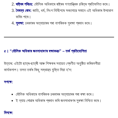
ৰাষ্ট্ৰৰ পৰিচয়:
মৌলিক অধিকাৰে ৰাষ্ট্ৰৰ গণতান্ত্ৰিক চৰিত্ৰ প্ৰতিফলিত কৰে।
বৈষম্য ৰোধ:
জাতি, ধৰ্ম, লিংগ নিৰ্বিশেষে সকলোৱে সমানে এই অধিকাৰ উপভোগ
কৰিব পাৰে।
সুৰক্ষা:
চৰকাৰৰ অত্যাচাৰৰ পৰা নাগৰিকক সুৰক্ষা প্ৰদান কৰে।
৫। “মৌলিক অধিকাৰ জনসাধাৰণৰ ৰক্ষাকৱচ” – তৰ্ক প্ৰতিযোগিতা
উত্তৰ: এইটো ছাত্ৰ-ছাত্ৰী আৰু শিক্ষকৰ সহায়ত শ্ৰেণীত অনুষ্ঠিত কৰিবলগীয়া
কাৰ্যকলাপ। তলত তৰ্কৰ কিছু সম্ভাৱ্য যুক্তি দিয়া হ’ল:
সপক্ষে:
মৌলিক অধিকাৰে নাগৰিকক চৰকাৰৰ অত্যাচাৰৰ পৰা ৰক্ষা কৰে।
ই ন্যায় পোৱাৰ অধিকাৰ প্ৰদান কৰি জনসাধাৰণৰ সুৰক্ষা নিশ্চিত কৰে।
বিপক্ষে: