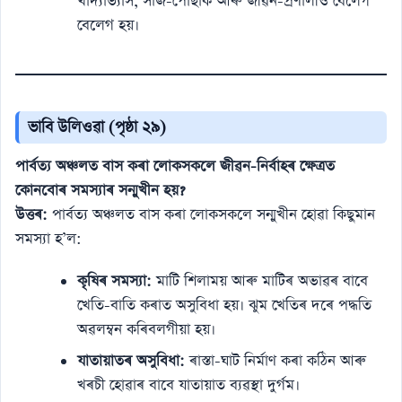
খাদ্যাভ্যাস, সাজ-পোছাক আৰু জীৱন-প্ৰণালীও বেলেগ
বেলেগ হয়।
ভাবি উলিওৱা (পৃষ্ঠা ২৯)
পাৰ্বত্য অঞ্চলত বাস কৰা লোকসকলে জীৱন-নিৰ্বাহৰ ক্ষেত্ৰত
কোনবোৰ সমস্যাৰ সন্মুখীন হয়?
উত্তৰ:
পাৰ্বত্য অঞ্চলত বাস কৰা লোকসকলে সন্মুখীন হোৱা কিছুমান
সমস্যা হ’ল:
কৃষিৰ সমস্যা:
মাটি শিলাময় আৰু মাটিৰ অভাৱৰ বাবে
খেতি-বাতি কৰাত অসুবিধা হয়। ঝুম খেতিৰ দৰে পদ্ধতি
অৱলম্বন কৰিবলগীয়া হয়।
যাতায়াতৰ অসুবিধা:
ৰাস্তা-ঘাট নিৰ্মাণ কৰা কঠিন আৰু
খৰচী হোৱাৰ বাবে যাতায়াত ব্যৱস্থা দুৰ্গম।