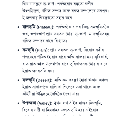
থিয় ঢালযুক্ত ভূ-ভাগ। পৰ্বতবোৰ বহুতো নদীৰ
উৎপত্তিস্থল, খনিজ সম্পদ আৰু বনজ সম্পদেৰে ভৰপূৰ।
ই জলবায়ু নিয়ন্ত্ৰণতো সহায় কৰে।
মালভূমি (Plateau):
পৰ্বততকৈ চাপৰ কিন্তু সমভূমিতকৈ
ওখ, ওপৰভাগ প্ৰায় সমতল হোৱা ভূ-ভাগ। মালভূমিসমূহ
খনিজ সম্পদৰ বাবে বিখ্যাত।
সমভূমি (Plain):
প্ৰায় সমতল ভূ-ভাগ, যিবোৰ নদীৰ
পলসেৰে গঠিত হোৱাৰ বাবে অতি সাৰুৱা হয়। কৃষিকাৰ্য,
যাতায়াত আৰু উদ্যোগৰ বাবে সুবিধাজনক হোৱাৰ বাবে
ইয়াত জনবসতি ঘন।
মৰুভূমি (Desert):
অতি কম বৰষুণ হোৱা শুকান অঞ্চল।
ইয়াত সাধাৰণতে বালি বা শিলেৰে ভৰা থাকে আৰু
কাঁইটীয়া উদ্ভিদহে বেছিকৈ দেখা যায়।
উপত্যকা (Valley):
দুখন ওখ ঠাইৰ মাজৰ নিম্নভূমি,
যিবোৰ নদী বা হিমবাহৰ ফলত সৃষ্টি হয়। এইবোৰ