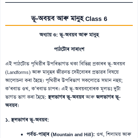
ভূ-অবয়ব আৰু মানুহ
Class 6
অধ্যায় ৩: ভূ-অবয়ব আৰু মানুহ
পাঠটোৰ সাৰাংশ
এই পাঠটোত পৃথিৱীৰ উপৰিভাগত থকা বিভিন্ন প্ৰকাৰৰ ভূ-অবয়ব
(Landforms) আৰু মানুহৰ জীৱনত সেইবোৰৰ প্ৰভাৱৰ বিষয়ে
আলোচনা কৰা হৈছে। পৃথিৱীৰ উপৰিভাগ সকলোতে সমান নহয়;
ক’ৰবাত ওখ, ক’ৰবাত চাপৰ। এই ভূ-অবয়ববোৰক মূলতঃ দুটা
ভাগত ভাগ কৰা হৈছে:
স্থলভাগৰ ভূ-অবয়ব
আৰু
জলভাগৰ ভূ-
অবয়ব
।
১. স্থলভাগৰ ভূ-অবয়ব:
পৰ্বত-পাহাৰ (Mountain and Hill):
ওখ, শিলাময় আৰু