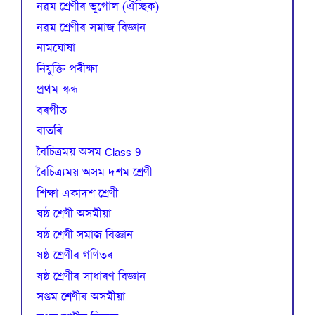
নৱম শ্ৰেণীৰ ভূগোল (ঐচ্ছিক)
নৱম শ্ৰেণীৰ সমাজ বিজ্ঞান
নামঘোষা
নিযুক্তি পৰীক্ষা
প্রথম স্কন্ধ
বৰগীত
বাতৰি
বৈচিত্রময় অসম Class 9
বৈচিত্র্যময় অসম দশম শ্ৰেণী
শিক্ষা একাদশ শ্ৰেণী
ষষ্ঠ শ্ৰেণী অসমীয়া
ষষ্ঠ শ্ৰেণী সমাজ বিজ্ঞান
ষষ্ঠ শ্ৰেণীৰ গণিতৰ
ষষ্ঠ শ্ৰেণীৰ সাধাৰণ বিজ্ঞান
সপ্তম শ্ৰেণীৰ অসমীয়া