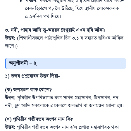
পৰ্যটন:
পৰ্বতৰ কিছুমান ঠাই স্বাস্থ্যকৰ হোৱাৰ বাবে পৰ্যটন
কেন্দ্ৰ হিচাপে গঢ় লৈ উঠিছে, যিয়ে স্থানীয় লোকসকলক
ఉపాৰ্জনৰ পথ দিয়ে।
৩. নদী, পাহাৰ আদি ভূ-অৱয়ব দেখুৱাই এখন ছবি আঁকা।
উত্তৰ:
(শিক্ষাৰ্থীসকলে পাঠ্যপুথিৰ চিত্ৰ ৩.১ ৰ সহায়ত ছবিখন আঁকিব
লাগে।)
অনুশীলনী – ২
১) তলৰ প্ৰশ্নবোৰৰ উত্তৰ দিয়া-
(ক) জলমণ্ডল কাক বোলে?
উত্তৰ:
পৃথিৱীৰ উপৰিভাগত থকা সাগৰ-মহাসাগৰ, উপসাগৰ, নদ-
নদী, হ্ৰদ আদি সকলোকে একেলগে জলভাগ বা জলমণ্ডল বোলা হয়।
(খ) পৃথিৱীৰ গভীৰতম অংশৰ নাম কি?
উত্তৰ:
পৃথিৱীৰ গভীৰতম অংশৰ নাম হ’ল প্ৰশান্ত মহাসাগৰত থকা