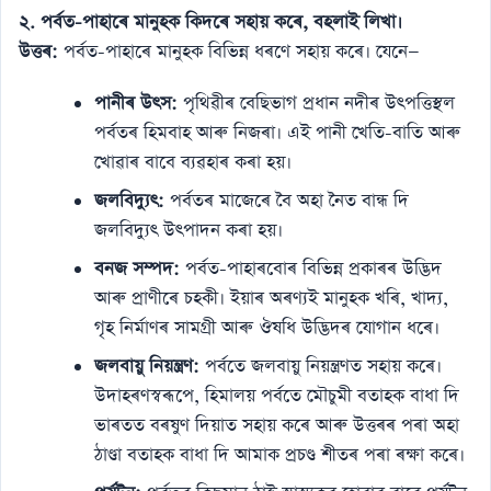
২. পৰ্বত-পাহাৰে মানুহক কিদৰে সহায় কৰে, বহলাই লিখা।
উত্তৰ:
পৰ্বত-পাহাৰে মানুহক বিভিন্ন ধৰণে সহায় কৰে। যেনে—
পানীৰ উৎস:
পৃথিৱীৰ বেছিভাগ প্ৰধান নদীৰ উৎপত্তিস্থল
পৰ্বতৰ হিমবাহ আৰু নিজৰা। এই পানী খেতি-বাতি আৰু
খোৱাৰ বাবে ব্যৱহাৰ কৰা হয়।
জলবিদ্যুৎ:
পৰ্বতৰ মাজেৰে বৈ অহা নৈত বান্ধ দি
জলবিদ্যুৎ উৎপাদন কৰা হয়।
বনজ সম্পদ:
পৰ্বত-পাহাৰবোৰ বিভিন্ন প্ৰকাৰৰ উদ্ভিদ
আৰু প্ৰাণীৰে চহকী। ইয়াৰ অৰণ্যই মানুহক খৰি, খাদ্য,
গৃহ নিৰ্মাণৰ সামগ্ৰী আৰু ঔষধি উদ্ভিদৰ যোগান ধৰে।
জলবায়ু নিয়ন্ত্ৰণ:
পৰ্বতে জলবায়ু নিয়ন্ত্ৰণত সহায় কৰে।
উদাহৰণস্বৰূপে, হিমালয় পৰ্বতে মৌচুমী বতাহক বাধা দি
ভাৰতত বৰষুণ দিয়াত সহায় কৰে আৰু উত্তৰৰ পৰা অহা
ঠাণ্ডা বতাহক বাধা দি আমাক প্ৰচণ্ড শীতৰ পৰা ৰক্ষা কৰে।