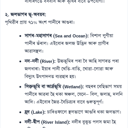
সাধাৰণতে বসবাস আৰু কৃষিৰ বাবে উপযোগী।
২. জলভাগৰ ভূ-অবয়ব:
পৃথিৱীৰ প্ৰায় ৭১% অংশ পানীৰে আগুৰা।
সাগৰ-মহাসাগৰ (Sea and Ocean):
বিশাল লুণীয়া
পানীৰ ভঁৰাল। এইবোৰ জলজ উদ্ভিদ আৰু প্ৰাণীৰ
আৱাসস্থল।
নদ-নদী (River):
উচ্চভূমিৰ পৰা বৈ আহি সাগৰত পৰা
জলধাৰা। ইয়াৰ পানী খেতি-বাতি, খোৱা-লোৱা আৰু
বিদ্যুৎ উৎপাদনত ব্যৱহাৰ হয়।
সিক্তভূমি বা আৰ্দ্ৰভূমি (Wetland):
বছৰৰ বেছিভাগ সময়
পানীৰে আৱৰা হৈ থকা অঞ্চল, যেনে— বিল, জলাহ, দলনি
আদি। এইবোৰ জৈৱ-বৈচিত্ৰ্যৰ বাবে গুৰুত্বপূৰ্ণ।
হ্ৰদ (Lake):
চাৰিওফালে স্থলভাগে আগুৰি থকা জলভাগ।
নদী-দ্বীপ (River Island):
নদীৰ বুকুত পলস জমা হৈ