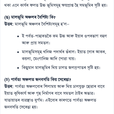
থকা এনে কাৰ্যৰ ফলত উচ্চ ভূমিসমূহ ক্ষয়প্ৰাপ্ত হৈ সমভূমিৰ সৃষ্টি হয়।
(ঙ) মালভূমি অঞ্চলৰ বৈশিষ্ট্য কি?
উত্তৰ:
মালভূমি অঞ্চলৰ বৈশিষ্ট্যসমূহ হ’ল—
ই পৰ্বত-পাহাৰতকৈ কম উচ্চ আৰু ইয়াৰ ওপৰভাগ বহল
আৰু প্ৰায় সমতল।
মালভূমিসমূহ খনিজ পদাৰ্থৰ ভঁৰাল। ইয়াত লোৰ আকৰ,
কয়লা, মেংগানিজ আদি পোৱা যায়।
কিছুমান মালভূমিৰ থিয় ঢালত জলপ্ৰপাতৰ সৃষ্টি হয়।
(চ) পাৰ্বত্য অঞ্চলত জনবসতি কিয় সেৰেঙা?
উত্তৰ:
পাৰ্বত্য অঞ্চলবোৰ শিলাময় আৰু থিয় ঢালযুক্ত হোৱাৰ বাবে
ইয়াত কৃষিকাৰ্য আৰু গৃহ নিৰ্মাণৰ বাবে সমতল ঠাইৰ অভাৱ।
যাতায়াতৰ ব্যৱস্থাও দুৰ্গম। এইবোৰ কাৰণতে পাৰ্বত্য অঞ্চলত
জনবসতি সেৰেঙা হয়।