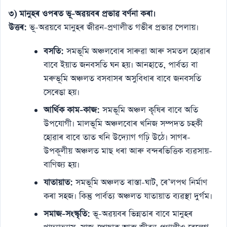
৩) মানুহৰ ওপৰত ভূ-অৱয়বৰ প্ৰভাৱ বৰ্ণনা কৰা।
উত্তৰ:
ভূ-অৱয়বে মানুহৰ জীৱন-প্ৰণালীত গভীৰ প্ৰভাৱ পেলায়।
বসতি:
সমভূমি অঞ্চলবোৰ সাৰুৱা আৰু সমতল হোৱাৰ
বাবে ইয়াত জনবসতি ঘন হয়। আনহাতে, পাৰ্বত্য বা
মৰুভূমি অঞ্চলত বসবাসৰ অসুবিধাৰ বাবে জনবসতি
সেৰেঙা হয়।
আৰ্থিক কাম-কাজ:
সমভূমি অঞ্চল কৃষিৰ বাবে অতি
উপযোগী। মালভূমি অঞ্চলবোৰ খনিজ সম্পদত চহকী
হোৱাৰ বাবে তাত খনি উদ্যোগ গঢ়ি উঠে। সাগৰ-
উপকূলীয় অঞ্চলত মাছ ধৰা আৰু বন্দৰভিত্তিক ব্যৱসায়-
বাণিজ্য হয়।
যাতায়াত:
সমভূমি অঞ্চলত ৰাস্তা-ঘাট, ৰে’লপথ নিৰ্মাণ
কৰা সহজ। কিন্তু পাৰ্বত্য অঞ্চলত যাতায়াত ব্যৱস্থা দুৰ্গম।
সমাজ-সংস্কৃতি:
ভূ-অৱয়বৰ ভিন্নতাৰ বাবে মানুহৰ