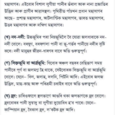
মহাসাগৰ। এইবোৰ বিশাল লুণীয়া পানীৰ ভঁৰাল আৰু নানা প্ৰজাতিৰ
উদ্ভিদ আৰু প্ৰাণীৰ আৱাসস্থল। পৃথিৱীত পাঁচখন প্ৰধান মহাসাগৰ
আছে— প্ৰশান্ত মহাসাগৰ, আটলান্টিক মহাসাগৰ, ভাৰত মহাসাগৰ,
উত্তৰ মহাসাগৰ আৰু দক্ষিণ মহাসাগৰ।
(খ) নদ-নদী:
উচ্চভূমিৰ পৰা নিম্নভূমিলৈ বৈ যোৱা জলধাৰাকে নদ-
নদী বোলে। বৰষুণ, বৰফগলা পানী বা ভূ-গৰ্ভৰ পানীয়ে নদীৰ সৃষ্টি
কৰে। নদী মানুহৰ জীৱন-ধাৰণৰ বাবে অতি গুৰুত্বপূৰ্ণ।
(গ) সিক্তভূমি বা আৰ্দ্ৰভূমি:
যিবোৰ অঞ্চল বছৰৰ বেছিভাগ সময়
পানীৰে পূৰ্ণ বা জলমগ্ন হৈ থাকে, সেইবোৰক সিক্তভূমি বা আৰ্দ্ৰভূমি
বোলে। যেনে— বিল, জলাহ, দলনি, পিটনি আদি। এইবোৰ জলজ
উদ্ভিদ, মাছ-কাছ আৰু পৰিভ্ৰমী চৰাইৰ বাবে অতি গুৰুত্বপূৰ্ণ।
(ঘ) হ্ৰদ:
চাৰিওফালে স্থলভাগে আগুৰি থকা জলভাগকে হ্ৰদ বোলে।
হ্ৰদবোৰৰ পানী সুস্বাদু বা লুণীয়া দুয়োবিধ হ’ব পাৰে। যেনে—
কাস্পিয়ান হ্ৰদ, বৈকাল হ্ৰদ, ল’কটক হ্ৰদ আদি।