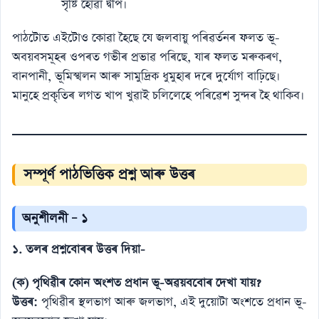
সৃষ্টি হোৱা দ্বীপ।
পাঠটোত এইটোও কোৱা হৈছে যে জলবায়ু পৰিৱৰ্তনৰ ফলত ভূ-
অবয়বসমূহৰ ওপৰত গভীৰ প্ৰভাৱ পৰিছে, যাৰ ফলত মৰুকৰণ,
বানপানী, ভূমিস্খলন আৰু সামুদ্ৰিক ধুমুহাৰ দৰে দুৰ্যোগ বাঢ়িছে।
মানুহে প্ৰকৃতিৰ লগত খাপ খুৱাই চলিলেহে পৰিৱেশ সুন্দৰ হৈ থাকিব।
সম্পূৰ্ণ পাঠভিত্তিক প্ৰশ্ন আৰু উত্তৰ
অনুশীলনী – ১
১. তলৰ প্ৰশ্নবোৰৰ উত্তৰ দিয়া-
(ক) পৃথিৱীৰ কোন অংশত প্ৰধান ভূ-অৱয়ববোৰ দেখা যায়?
উত্তৰ:
পৃথিৱীৰ স্থলভাগ আৰু জলভাগ, এই দুয়োটা অংশতে প্ৰধান ভূ-