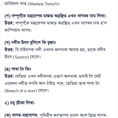
মেৰিয়ানা খাত (Mariana Trench)।
(গ) সম্পূৰ্ণকৈ মহাদেশৰ মাজত অৱস্থিত এখন সাগৰৰ নাম লিখা।
উত্তৰ:
সম্পূৰ্ণকৈ মহাদেশৰ মাজত অৱস্থিত এখন সাগৰৰ নাম হ’ল
কাস্পিয়ান সাগৰ।
(ঘ) নদীৰ উৎস বুলিলে কি বুজা?
উত্তৰ:
যি ঠাইৰপৰা নদী এখনৰ জলধাৰা আৰম্ভ হয়, তাকে নদীৰ
উৎস (Source) বোলে।
(ঙ) শাখা নৈ কি?
উত্তৰ:
যেতিয়া এখন নদীৰপৰা এভাগ জলধাৰা ওলাই গৈ সেই
একেখন নদীত নপৰি আন ঠাইত পৰে, তেতিয়া তাক শাখা নৈ
(Branch of a river) বোলে।
২) চমু টোকা লিখা-
(ক) সাগৰ-মহাসাগৰ:
পৃথিৱীৰ জলভাগৰ প্ৰধান অংশ হৈছে সাগৰ-