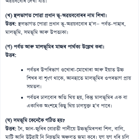
অৱয়ববোৰ দেখা যায়।
(খ) স্থলভাগত পোৱা প্ৰধান ভূ-অৱয়ববোৰৰ নাম লিখা।
উত্তৰ:
স্থলভাগত পোৱা প্ৰধান ভূ-অৱয়ববোৰ হ’ল— পৰ্বত-পাহাৰ,
মালভূমি, সমভূমি আৰু উপত্যকা।
(গ) পৰ্বত আৰু মালভূমিৰ মাজৰ পাৰ্থক্য উল্লেখ কৰা।
উত্তৰ:
পৰ্বতৰ উপৰিভাগ ওখোৰা-মোখোৰা আৰু ইয়াত উচ্চ
শিখৰ বা শৃংগ থাকে, আনহাতে মালভূমিৰ ওপৰভাগ প্ৰায়
সমতল।
পৰ্বতৰ ঢালবোৰ অতি থিয় হয়, কিন্তু মালভূমিৰ এক বা
একাধিক অংশহে কিছু থিয় ঢালযুক্ত হ’ব পাৰে।
(ঘ) সমভূমি কেনেকৈ গঠিত হয়?
উত্তৰ:
নৈ, জান-জুৰিৰ বোৱতী পানীয়ে উচ্চভূমিৰপৰা শিল, বালি,
মাটি আদি উটুৱাই নি নিম্নভূমি অঞ্চলত জমা কৰে। যুগ যুগ ধৰি চলি