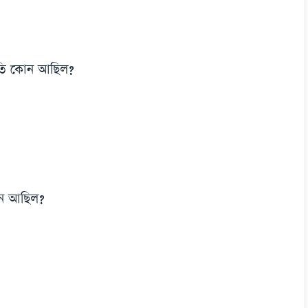
পতি কোন আছিল?
োন আছিল?