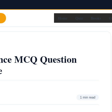
Home
Quiz
Books
G
ience MCQ Question
e
1 min read