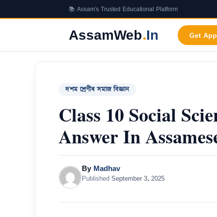
Skip
📚 Assam's Trusted Educational Platform
to
content
AssamWeb
.
In
Get App
দশম শ্ৰেণীৰ সমাজ বিজ্ঞান
Class 10 Social Sc
Answer In Assames
By
Madhav
Published
September 3, 2025