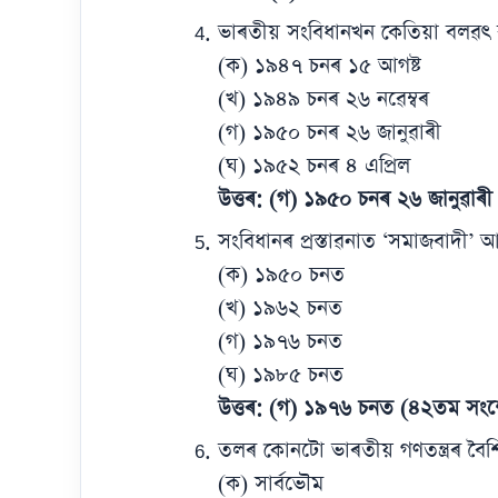
ভাৰতীয় সংবিধানখন কেতিয়া বলৱৎ 
(ক) ১৯৪৭ চনৰ ১৫ আগষ্ট
(খ) ১৯৪৯ চনৰ ২৬ নৱেম্বৰ
(গ) ১৯৫০ চনৰ ২৬ জানুৱাৰী
(ঘ) ১৯৫২ চনৰ ৪ এপ্ৰিল
উত্তৰ: (গ) ১৯৫০ চনৰ ২৬ জানুৱাৰী
সংবিধানৰ প্ৰস্তাৱনাত ‘সমাজবাদী’ আ
(ক) ১৯৫০ চনত
(খ) ১৯৬২ চনত
(গ) ১৯৭৬ চনত
(ঘ) ১৯৮৫ চনত
উত্তৰ: (গ) ১৯৭৬ চনত (৪২তম সং
তলৰ কোনটো ভাৰতীয় গণতন্ত্ৰৰ বৈশিষ
(ক) সাৰ্বভৌম