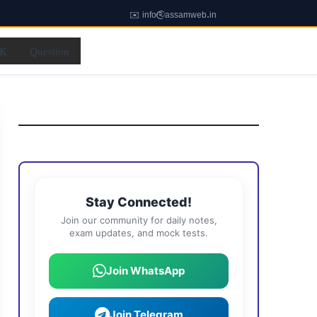
✉️ info@assamweb.in
K
Question
Stay Connected!
Join our community for daily notes,
exam updates, and mock tests.
Join WhatsApp
Join Telegram