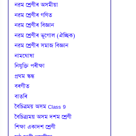
নৱম শ্ৰেণীৰ অসমীয়া
নৱম শ্ৰেণীৰ গণিত
নৱম শ্ৰেণীৰ বিজ্ঞান
নৱম শ্ৰেণীৰ ভূগোল (ঐচ্ছিক)
নৱম শ্ৰেণীৰ সমাজ বিজ্ঞান
নামঘোষা
নিযুক্তি পৰীক্ষা
প্রথম স্কন্ধ
বৰগীত
বাতৰি
বৈচিত্রময় অসম Class 9
বৈচিত্র্যময় অসম দশম শ্ৰেণী
শিক্ষা একাদশ শ্ৰেণী