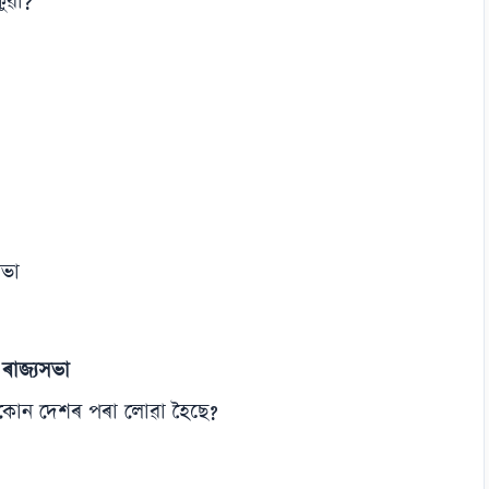
কুৱা?
সভা
 ৰাজ্যসভা
 কোন দেশৰ পৰা লোৱা হৈছে?