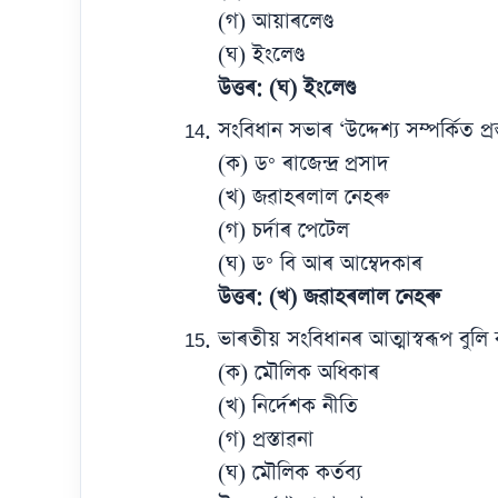
(গ) আয়াৰলেণ্ড
(ঘ) ইংলেণ্ড
উত্তৰ: (ঘ) ইংলেণ্ড
সংবিধান সভাৰ ‘উদ্দেশ্য সম্পৰ্কিত প্
(ক) ড° ৰাজেন্দ্ৰ প্ৰসাদ
(খ) জৱাহৰলাল নেহৰু
(গ) চৰ্দাৰ পেটেল
(ঘ) ড° বি আৰ আম্বেদকাৰ
উত্তৰ: (খ) জৱাহৰলাল নেহৰু
ভাৰতীয় সংবিধানৰ আত্মাস্বৰূপ বুল
(ক) মৌলিক অধিকাৰ
(খ) নিৰ্দেশক নীতি
(গ) প্ৰস্তাৱনা
(ঘ) মৌলিক কৰ্তব্য