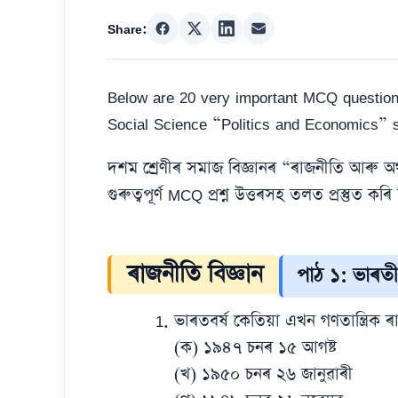
Share:
Below are 20 very important MCQ question
Social Science “Politics and Economics” s
দশম শ্ৰেণীৰ সমাজ বিজ্ঞানৰ “ৰাজনীতি আৰু অৰ্
গুৰুত্বপূৰ্ণ MCQ প্ৰশ্ন উত্তৰসহ তলত প্ৰস্তুত কৰি
ৰাজনীতি বিজ্ঞান
পাঠ ১: ভাৰতীয়
ভাৰতবৰ্ষ কেতিয়া এখন গণতান্ত্ৰিক ৰা
(ক) ১৯৪৭ চনৰ ১৫ আগষ্ট
(খ) ১৯৫০ চনৰ ২৬ জানুৱাৰী