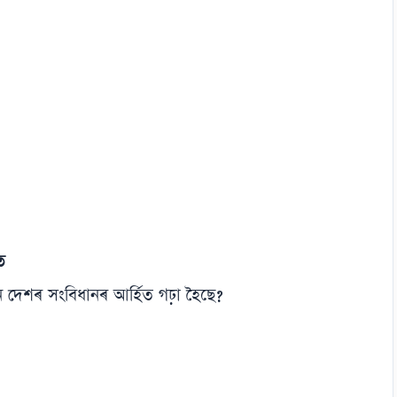
ত
 কোন দেশৰ সংবিধানৰ আৰ্হিত গঢ়া হৈছে?