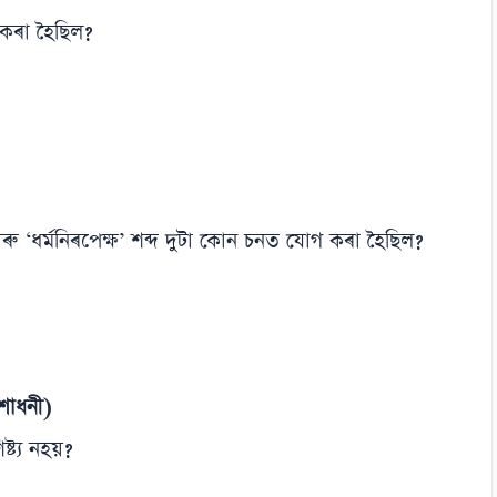
কৰা হৈছিল?
ৰু ‘ধৰ্মনিৰপেক্ষ’ শব্দ দুটা কোন চনত যোগ কৰা হৈছিল?
শোধনী)
্ট্য নহয়?