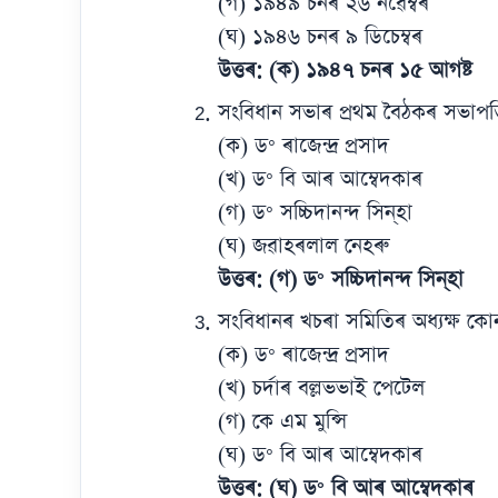
(গ) ১৯৪৯ চনৰ ২৬ নৱেম্বৰ
(ঘ) ১৯৪৬ চনৰ ৯ ডিচেম্বৰ
উত্তৰ: (ক) ১৯৪৭ চনৰ ১৫ আগষ্ট
সংবিধান সভাৰ প্ৰথম বৈঠকৰ সভা
(ক) ড° ৰাজেন্দ্ৰ প্ৰসাদ
(খ) ড° বি আৰ আম্বেদকাৰ
(গ) ড° সচ্চিদানন্দ সিন্‌হা
(ঘ) জৱাহৰলাল নেহৰু
উত্তৰ: (গ) ড° সচ্চিদানন্দ সিন্‌হা
সংবিধানৰ খচৰা সমিতিৰ অধ্যক্ষ ক
(ক) ড° ৰাজেন্দ্ৰ প্ৰসাদ
(খ) চৰ্দাৰ বল্লভভাই পেটেল
(গ) কে এম মুন্সি
(ঘ) ড° বি আৰ আম্বেদকাৰ
উত্তৰ: (ঘ) ড° বি আৰ আম্বেদকাৰ