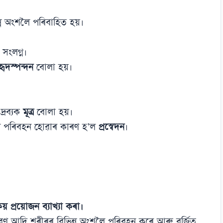
িন্ন অংশলৈ পৰিবাহিত হয়।
া সংলগ্ন।
হৃদস্পন্দন
বোলা হয়।
দ্ৰব্যক
মূত্ৰ
বোলা হয়।
লৈ পৰিবহন হোৱাৰ কাৰণ হ’ল
প্ৰস্বেদন
।
য় প্ৰয়োজন ব্যাখ্যা কৰা।
জ লৱণ আদি শৰীৰৰ বিভিন্ন অংশলৈ পৰিবহন কৰে আৰু বৰ্জিত