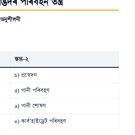
্ভিদৰ পৰিবহন তন্ত্ৰ
অনুশীলনী
স্তম্ভ-২
b) প্ৰস্বেদন
d) পানী পৰিবহণ
a) পানী শোষণ
e) কাৰ্ব’হাইড্ৰেট পৰিবহণ