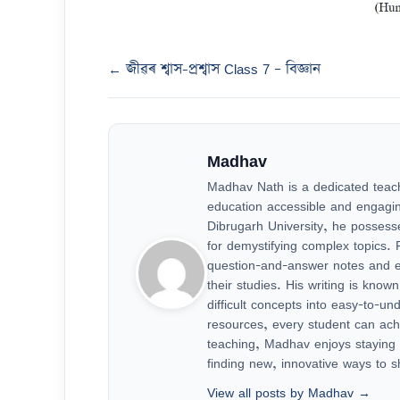
← জীৱৰ শ্বাস-প্ৰশ্বাস Class 7 – বিজ্ঞান
Madhav
Madhav Nath is a dedicated teach
education accessible and engagin
Dibrugarh University, he possesses
for demystifying complex topics.
question-and-answer notes and ed
their studies. His writing is known
difficult concepts into easy-to-un
resources, every student can ach
teaching, Madhav enjoys staying 
finding new, innovative ways to s
View all posts by Madhav →