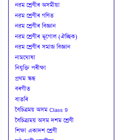
নৱম শ্ৰেণীৰ অসমীয়া
নৱম শ্ৰেণীৰ গণিত
নৱম শ্ৰেণীৰ বিজ্ঞান
নৱম শ্ৰেণীৰ ভূগোল (ঐচ্ছিক)
নৱম শ্ৰেণীৰ সমাজ বিজ্ঞান
নামঘোষা
নিযুক্তি পৰীক্ষা
প্রথম স্কন্ধ
বৰগীত
বাতৰি
বৈচিত্রময় অসম Class 9
বৈচিত্র্যময় অসম দশম শ্ৰেণী
শিক্ষা একাদশ শ্ৰেণী