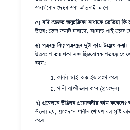
পদাৰ্থবোৰ দেহৰ পৰা আঁতৰাই আনে।
৫) যদি তেজত অনুচক্ৰিকা নাথাকে তেতিয়া কি 
উত্তৰঃ তেজ জমাট নাবান্ধে, আঘাত পাই তেজ ব
৬) পত্ৰৰন্ধ্ৰ কি? পত্ৰৰন্ধ্ৰৰ দুটা কাম উল্লেখ কৰা।
উত্তৰঃ পাতত থকা সৰু ছিদ্ৰবোৰক পত্ৰৰন্ধ্ৰ বোল
কামঃ
কাৰ্বন-ডাই-অক্সাইড গ্ৰহণ কৰে
পানী বাষ্পীভৱন কৰে (প্ৰস্বেদন)
৭) প্ৰস্বেদনে উদ্ভিদৰ প্ৰয়োজনীয় কাম কৰেনে? ব্
উত্তৰঃ হয়, প্ৰস্বেদনে পানীৰ শোষণ বল সৃষ্
কৰে।