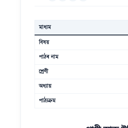
মাধ্যম
বিষয়
পাঠৰ নাম
শ্ৰেণী
অধ্যায়
পাঠ্যক্ৰম