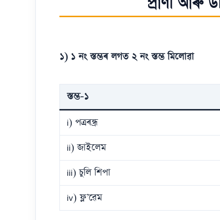
প্ৰাণী আৰু উদ
১) ১ নং স্তম্ভৰ লগত ২ নং স্তম্ভ মিলোৱা
স্তম্ভ-১
i) পত্ৰৰন্ধ্ৰ
ii) জাইলেম
iii) চুলি শিপা
iv) ফ্ল’ৱেম