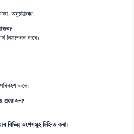
িকা, অনুচক্ৰিকা।
য়োজন?
ৰ্থ নিষ্কাশনৰ বাবে।
 পৰিবহণ কৰে।
িয় প্ৰয়োজন?
াৰ বিভিন্ন অংশসমূহ চিহ্নিত কৰা।