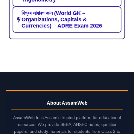
বিশ্বৰ সাধাৰণ জ্ঞান (World GK –
Organizations, Capitals &
Currencies) – ADRE Exam 2026
About AssamWeb
AssamWeb.In is Assam's trusted platform for educational
resources. We provide SEBA, AHSEC notes, question
papers, and study materials for students from Class 2 to