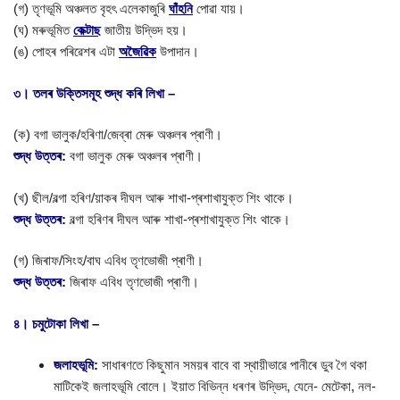
(গ) তৃণভূমি অঞ্চলত বৃহৎ এলেকাজুৰি
ঘাঁহনি
পোৱা যায়।
(ঘ) মৰুভূমিত
কেক্টাছ
জাতীয় উদ্ভিদ হয়।
(ঙ) পোহৰ পৰিৱেশৰ এটা
অজৈৱিক
উপাদান।
৩। তলৰ উক্তিসমূহ শুদ্ধ কৰি লিখা –
(ক) বগা ভালুক/হৰিণা/জেব্ৰা মেৰু অঞ্চলৰ প্ৰাণী।
শুদ্ধ উত্তৰ:
বগা ভালুক মেৰু অঞ্চলৰ প্ৰাণী।
(খ) ছীল/বল্গা হৰিণ/য়াকৰ দীঘল আৰু শাখা-প্ৰশাখাযুক্ত শিং থাকে।
শুদ্ধ উত্তৰ:
বল্গা হৰিণৰ দীঘল আৰু শাখা-প্ৰশাখাযুক্ত শিং থাকে।
(গ) জিৰাফ/সিংহ/বাঘ এবিধ তৃণভোজী প্ৰাণী।
শুদ্ধ উত্তৰ:
জিৰাফ এবিধ তৃণভোজী প্ৰাণী।
৪। চমুটোকা লিখা –
জলাহভূমি:
সাধাৰণতে কিছুমান সময়ৰ বাবে বা স্থায়ীভাৱে পানীৰে ডুব গৈ থকা
মাটিকেই জলাহভূমি বোলে। ইয়াত বিভিন্ন ধৰণৰ উদ্ভিদ, যেনে- মেটেকা, নল-