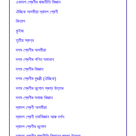
একাদশ শ্ৰেণীৰ ৰাজনীতি বিজ্ঞান
ঐচ্ছিক অসমীয়া দ্বাদশ শ্ৰেণী
কিতাপ
কুইজ
তৃতীয় স্কন্ধ
দশম শ্ৰেণীৰ অসমীয়া
দশম শ্ৰেণীৰ গণিত সমাধান
দশম শ্ৰেণীৰ বিজ্ঞান
দশম শ্ৰেণীৰ বুৰঞ্জী (ঐচ্ছিক)
দশম শ্ৰেণীৰ ভূগোল প্ৰশ্ন উত্তৰ
দশম শ্ৰেণীৰ সমাজ বিজ্ঞান
দ্বাদশ শ্ৰেণী অসমীয়া
দ্বাদশ শ্ৰেণী তৰ্কবিজ্ঞান আৰু দৰ্শন
দ্বাদশ শ্ৰেণীৰ ভূগোল
দ্বাদশ শ্ৰেণীৰ ৰাজনীতি বিজ্ঞানৰ প্ৰশ্ন উত্তৰ