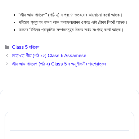
“জীৱ আৰু পৰিৱেশ” (পাঠ ২) ৰ প্ৰশ্নোত্তৰবোৰ আলোচনা কৰোঁ আহক।
পৰিৱেশ প্ৰদূষণৰ কাৰণ আৰু ফলাফলবোৰৰ ওপৰত এটা টোকা লিখোঁ আহক।
অসমৰ বিভিন্ন প্ৰাকৃতিক সম্পদসমূহৰ বিষয়ে তথ্য সংগ্ৰহ কৰোঁ আহক।
Categories
Class 5 পৰিৱেশ
মহো-হো গীত (পাঠ ১৫) Class 6 Assamese
জীৱ আৰু পৰিৱেশ (পাঠ ২) Class 5 ৰ অনুশীলনীৰ প্ৰশ্নোত্তৰ