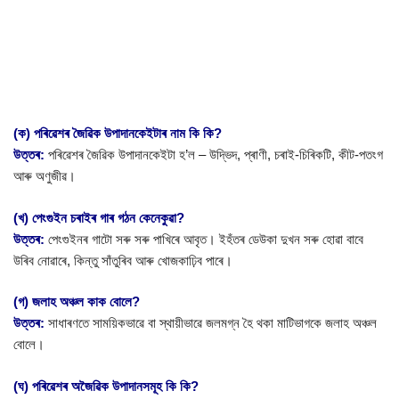
(ক) পৰিৱেশৰ জৈৱিক উপাদানকেইটাৰ নাম কি কি?
উত্তৰ:
পৰিৱেশৰ জৈৱিক উপাদানকেইটা হ’ল – উদ্ভিদ, প্ৰাণী, চৰাই-চিৰিকটি, কীট-পতংগ
আৰু অণুজীৱ।
(খ) পেংগুইন চৰাইৰ গাৰ গঠন কেনেকুৱা?
উত্তৰ:
পেংগুইনৰ গাটো সৰু সৰু পাখিৰে আবৃত। ইহঁতৰ ডেউকা দুখন সৰু হোৱা বাবে
উৰিব নোৱাৰে, কিন্তু সাঁতুৰিব আৰু খোজকাঢ়িব পাৰে।
(গ) জলাহ অঞ্চল কাক বোলে?
উত্তৰ:
সাধাৰণতে সাময়িকভাৱে বা স্থায়ীভাৱে জলমগ্ন হৈ থকা মাটিভাগকে জলাহ অঞ্চল
বোলে।
(ঘ) পৰিৱেশৰ অজৈৱিক উপাদানসমূহ কি কি?