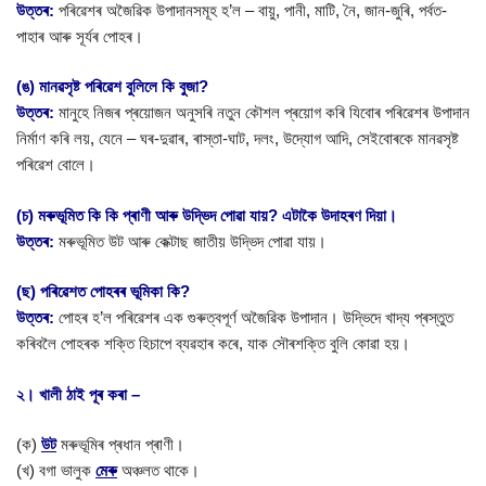
উত্তৰ:
পৰিৱেশৰ অজৈৱিক উপাদানসমূহ হ’ল – বায়ু, পানী, মাটি, নৈ, জান-জুৰি, পৰ্বত-
পাহাৰ আৰু সূৰ্যৰ পোহৰ।
(ঙ) মানৱসৃষ্ট পৰিৱেশ বুলিলে কি বুজা?
উত্তৰ:
মানুহে নিজৰ প্ৰয়োজন অনুসৰি নতুন কৌশল প্ৰয়োগ কৰি যিবোৰ পৰিৱেশৰ উপাদান
নিৰ্মাণ কৰি লয়, যেনে – ঘৰ-দুৱাৰ, ৰাস্তা-ঘাট, দলং, উদ্যোগ আদি, সেইবোৰকে মানৱসৃষ্ট
পৰিৱেশ বোলে।
(চ) মৰুভূমিত কি কি প্ৰাণী আৰু উদ্ভিদ পোৱা যায়? এটাকৈ উদাহৰণ দিয়া।
উত্তৰ:
মৰুভূমিত উট আৰু কেক্টাছ জাতীয় উদ্ভিদ পোৱা যায়।
(ছ) পৰিৱেশত পোহৰৰ ভূমিকা কি?
উত্তৰ:
পোহৰ হ’ল পৰিৱেশৰ এক গুৰুত্বপূৰ্ণ অজৈৱিক উপাদান। উদ্ভিদে খাদ্য প্ৰস্তুত
কৰিবলৈ পোহৰক শক্তি হিচাপে ব্যৱহাৰ কৰে, যাক সৌৰশক্তি বুলি কোৱা হয়।
২। খালী ঠাই পূৰ কৰা –
(ক)
উট
মৰুভূমিৰ প্ৰধান প্ৰাণী।
(খ) বগা ভালুক
মেৰু
অঞ্চলত থাকে।