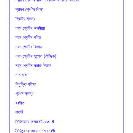
দ্বাদশ শ্ৰেণীৰ শিক্ষা
দ্বিতীয় স্কন্ধ
নৱম শ্ৰেণীৰ অসমীয়া
নৱম শ্ৰেণীৰ গণিত
নৱম শ্ৰেণীৰ বিজ্ঞান
নৱম শ্ৰেণীৰ ভূগোল (ঐচ্ছিক)
নৱম শ্ৰেণীৰ সমাজ বিজ্ঞান
নামঘোষা
নিযুক্তি পৰীক্ষা
প্রথম স্কন্ধ
বৰগীত
বাতৰি
বৈচিত্রময় অসম Class 9
বৈচিত্র্যময় অসম দশম শ্ৰেণী