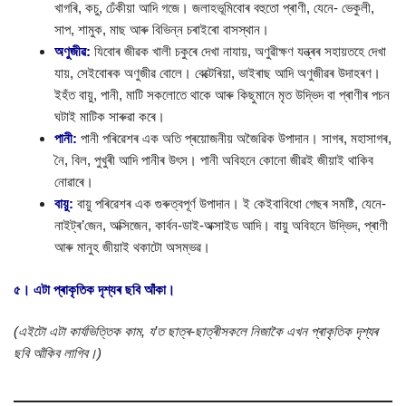
খাগৰি, কচু, ঢেঁকীয়া আদি গজে। জলাহভূমিবোৰ বহুতো প্ৰাণী, যেনে- ভেকুলী,
সাপ, শামুক, মাছ আৰু বিভিন্ন চৰাইৰো বাসস্থান।
অণুজীৱ:
যিবোৰ জীৱক খালী চকুৰে দেখা নাযায়, অণুৱীক্ষণ যন্ত্ৰৰ সহায়তহে দেখা
যায়, সেইবোৰক অণুজীৱ বোলে। বেক্টেৰিয়া, ভাইৰাছ আদি অণুজীৱৰ উদাহৰণ।
ইহঁত বায়ু, পানী, মাটি সকলোতে থাকে আৰু কিছুমানে মৃত উদ্ভিদ বা প্ৰাণীৰ পচন
ঘটাই মাটিক সাৰুৱা কৰে।
পানী:
পানী পৰিৱেশৰ এক অতি প্ৰয়োজনীয় অজৈৱিক উপাদান। সাগৰ, মহাসাগৰ,
নৈ, বিল, পুখুৰী আদি পানীৰ উৎস। পানী অবিহনে কোনো জীৱই জীয়াই থাকিব
নোৱাৰে।
বায়ু:
বায়ু পৰিৱেশৰ এক গুৰুত্বপূৰ্ণ উপাদান। ই কেইবাবিধো গেছৰ সমষ্টি, যেনে-
নাইট্ৰ’জেন, অক্সিজেন, কাৰ্বন-ডাই-অক্সাইড আদি। বায়ু অবিহনে উদ্ভিদ, প্ৰাণী
আৰু মানুহ জীয়াই থকাটো অসম্ভৱ।
৫। এটা প্ৰাকৃতিক দৃশ্যৰ ছবি আঁকা।
(এইটো এটা কাৰ্যভিত্তিক কাম, য’ত ছাত্ৰ-ছাত্ৰীসকলে নিজাকৈ এখন প্ৰাকৃতিক দৃশ্যৰ
ছবি আঁকিব লাগিব।)