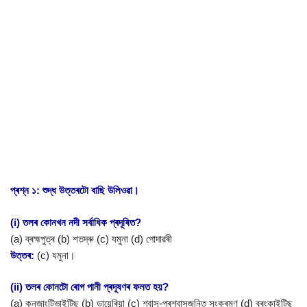
প্ৰশ্ন ১: শুদ্ধ উত্তৰটো বাছি উলিওৱা।
(i) তলৰ কোনখন নদী সৰ্বাধিক প্ৰদূষিত?
(a) ব্ৰহ্মপুত্ৰ (b) শতদ্ৰু (c) যমুনা (d) গোদাৱৰী
উত্তৰ:
(c) যমুনা।
(ii) তলৰ কোনটো ৰোগ পানী প্ৰদূষণৰ ফলত হয়?
(a) কনজাংটিভাইটিছ (b) ডায়েৰিয়া (c) শ্বাস-প্ৰশ্বাসজনিত সংক্ৰমণ (d) ব্ৰংকাইটিছ