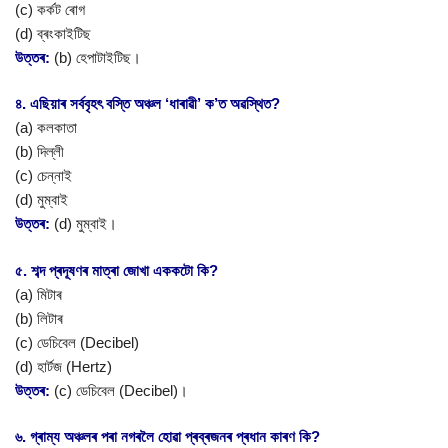
(c) কৰ্কট ৰোগ
(d) ব্ৰংকাইটিছ
উত্তৰ:
(b) হেপাটাইটিছ।
৪. এছিয়াৰ সৰ্ববৃহৎ বস্তি অঞ্চল ‘ধাৰাৱী’ ক’ত অৱস্থিত?
(a) কলকাতা
(b) দিল্লী
(c) চেন্নাই
(d) মুম্বাই
উত্তৰ:
(d) মুম্বাই।
৫. শব্দ প্ৰদূষণৰ মাত্ৰা জোখা এককটো কি?
(a) মিটাৰ
(b) লিটাৰ
(c) ডেচিবেল (Decibel)
(d) হাৰ্টজ (Hertz)
উত্তৰ:
(c) ডেচিবেল (Decibel)।
৬. গ্ৰাম্য অঞ্চলৰ পৰা নগৰলৈ হোৱা প্ৰব্ৰজনৰ প্ৰধান কাৰণ কি?