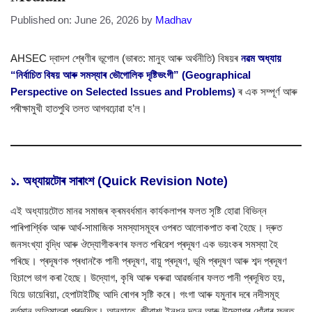
Published on: June 26, 2026
by
Madhav
AHSEC দ্বাদশ শ্ৰেণীৰ ভূগোল (ভাৰত: মানুহ আৰু অৰ্থনীতি) বিষয়ৰ
নৱম অধ্যায়
“নিৰ্বাচিত বিষয় আৰু সমস্যাৰ ভৌগোলিক দৃষ্টিভংগী” (Geographical
Perspective on Selected Issues and Problems)
ৰ এক সম্পূৰ্ণ আৰু
পৰীক্ষামুখী হাতপুথি তলত আগবঢ়োৱা হ’ল।
১. অধ্যায়টোৰ সাৰাংশ (Quick Revision Note)
এই অধ্যায়টোত মানৱ সমাজৰ ক্ৰমবৰ্ধমান কাৰ্যকলাপৰ ফলত সৃষ্টি হোৱা বিভিন্ন
পাৰিপাৰ্শ্বিক আৰু আৰ্থ-সামাজিক সমস্যাসমূহৰ ওপৰত আলোকপাত কৰা হৈছে। দ্ৰুত
জনসংখ্যা বৃদ্ধি আৰু ঔদ্যোগীকৰণৰ ফলত পৰিৱেশ প্ৰদূষণ এক ভয়ংকৰ সমস্যা হৈ
পৰিছে। প্ৰদূষণক প্ৰধানকৈ পানী প্ৰদূষণ, বায়ু প্ৰদূষণ, ভূমি প্ৰদূষণ আৰু শব্দ প্ৰদূষণ
হিচাপে ভাগ কৰা হৈছে। উদ্যোগ, কৃষি আৰু ঘৰুৱা আৱৰ্জনাৰ ফলত পানী প্ৰদূষিত হয়,
যিয়ে ডায়েৰিয়া, হেপাটাইটিছ আদি ৰোগৰ সৃষ্টি কৰে। গংগা আৰু যমুনাৰ দৰে নদীসমূহ
বৰ্তমান অতিমাত্ৰা প্ৰদূষিত। আনহাতে, জীৱাশ্ম ইন্ধন দহন আৰু উদ্যোগৰ ধোঁৱাৰ ফলত