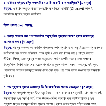
৫. এছিয়াৰ সৰ্ববৃহৎ বস্তি অঞ্চলটোৰ নাম কি আৰু ই ক’ত অৱস্থিত? [১ নম্বৰ]
উত্তৰ:
এছিয়াৰ সৰ্ববৃহৎ বস্তি অঞ্চলটোৰ নাম হৈছে ‘ধাৰাৱী’ (Dharavi) আৰু ই
মহাৰাষ্ট্ৰৰ মুম্বাই চহৰত অৱস্থিত।
দীঘল প্ৰশ্ন (৩-৫ নম্বৰ):
৬. গ্ৰাম্য অঞ্চলৰ পৰা নগৰ অঞ্চললৈ মানুহে কিয় প্ৰব্ৰজন কৰে? ইয়াৰ কাৰণসমূহ
আলোচনা কৰা। [৩ নম্বৰ]
উত্তৰ:
গ্ৰাম্য অঞ্চলৰ পৰা নগৰলৈ প্ৰব্ৰজন কৰাৰ প্ৰধান কাৰণসমূহ হৈছে— গ্ৰামাঞ্চলত
কৰ্মসংস্থাপনৰ অভাৱ, দৰিদ্ৰতা, আৰু কৃষি খণ্ডত থকা নিম্ন আয়। মানুহে উন্নত
জীৱিকা, শিক্ষা, আৰু স্বাস্থ্য সেৱাৰ সন্ধানত নগৰলৈ ঢাপলি মেলে। নগৰ অঞ্চলৰ
ঔদ্যোগিক বিকাশ আৰু সেৱা খণ্ডৰ প্ৰসাৰে মানুহক আকৰ্ষণ কৰে। অৱশ্যে, এই দ্ৰুত
প্ৰব্ৰজনৰ ফলত নগৰসমূহত জনসংখ্যাৰ হেঁচা বৃদ্ধি পায় আৰু বস্তি অঞ্চলৰ দৰে সমস্যাৰ
সৃষ্টি হয়।
৭. শব্দ প্ৰদূষণৰ প্ৰধান উৎসসমূহ কি কি আৰু ইয়াৰ প্ৰভাৱ কেনেকুৱা? [৩ নম্বৰ]
উত্তৰ:
শব্দ প্ৰদূষণৰ প্ৰধান উৎসসমূহ হৈছে— কল-কাৰখানাৰ যন্ত্ৰপাতি, যান-বাহনৰ হৰ্ণ,
উৰাজাহাজৰ শব্দ, নিৰ্মাণ কাৰ্য, আৰু উৎসৱ-পাৰ্বনত ব্যৱহাৰ কৰা লাউডস্পীকাৰ। শব্দ
প্ৰদূষণে মানুহৰ স্বাস্থ্যত বিৰূপ প্ৰভাৱ পেলায়। ইয়াৰ ফলত শ্ৰৱণ শক্তি হ্ৰাস পোৱা,