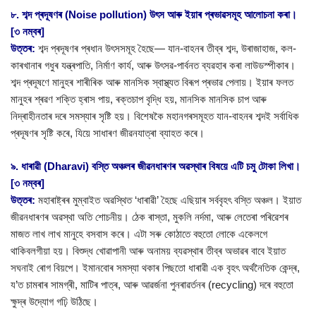
৮. শব্দ প্ৰদূষণৰ (Noise pollution) উৎস আৰু ইয়াৰ প্ৰভাৱসমূহ আলোচনা কৰা।
[৩ নম্বৰ]
উত্তৰ:
শব্দ প্ৰদূষণৰ প্ৰধান উৎসসমূহ হৈছে— যান-বাহনৰ তীব্ৰ শব্দ, উৰাজাহাজ, কল-
কাৰখানাৰ গধুৰ যন্ত্ৰপাতি, নিৰ্মাণ কাৰ্য, আৰু উৎসৱ-পাৰ্বনত ব্যৱহাৰ কৰা লাউডস্পীকাৰ।
শব্দ প্ৰদূষণে মানুহৰ শাৰীৰিক আৰু মানসিক স্বাস্থ্যত বিৰূপ প্ৰভাৱ পেলায়। ইয়াৰ ফলত
মানুহৰ শ্ৰৱণ শক্তি হ্ৰাস পায়, ৰক্তচাপ বৃদ্ধি হয়, মানসিক মানসিক চাপ আৰু
নিদ্ৰাহীনতাৰ দৰে সমস্যাৰ সৃষ্টি হয়। বিশেষকৈ মহানগৰসমূহত যান-বাহনৰ শব্দই সৰ্বাধিক
প্ৰদূষণৰ সৃষ্টি কৰে, যিয়ে সাধাৰণ জীৱনযাত্ৰা ব্যাহত কৰে।
৯. ধাৰাৱী (Dharavi) বস্তি অঞ্চলৰ জীৱনধাৰণৰ অৱস্থাৰ বিষয়ে এটি চমু টোকা লিখা।
[৩ নম্বৰ]
উত্তৰ:
মহাৰাষ্ট্ৰৰ মুম্বাইত অৱস্থিত ‘ধাৰাৱী’ হৈছে এছিয়াৰ সৰ্ববৃহৎ বস্তি অঞ্চল। ইয়াত
জীৱনধাৰণৰ অৱস্থা অতি শোচনীয়। ঠেক ৰাস্তা, মুকলি নৰ্দমা, আৰু লেতেৰা পৰিৱেশৰ
মাজত লাখ লাখ মানুহে বসবাস কৰে। এটা সৰু কোঠাতে বহুতো লোকে একেলগে
থাকিবলগীয়া হয়। বিশুদ্ধ খোৱাপানী আৰু অনাময় ব্যৱস্থাৰ তীব্ৰ অভাৱৰ বাবে ইয়াত
সঘনাই ৰোগ বিয়পে। ইমানবোৰ সমস্যা থকাৰ পিছতো ধাৰাৱী এক বৃহৎ অৰ্থনৈতিক কেন্দ্ৰ,
য’ত চামৰাৰ সামগ্ৰী, মাটিৰ পাত্ৰ, আৰু আৱৰ্জনা পুনৰাৱৰ্তনৰ (recycling) দৰে বহুতো
ক্ষুদ্ৰ উদ্যোগ গঢ়ি উঠিছে।