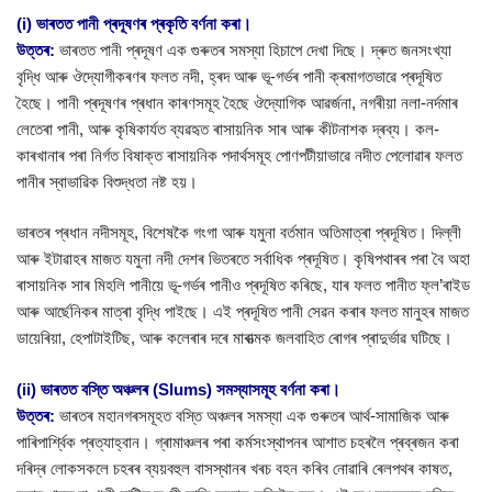
(i) ভাৰতত পানী প্ৰদূষণৰ প্ৰকৃতি বৰ্ণনা কৰা।
উত্তৰ:
ভাৰতত পানী প্ৰদূষণ এক গুৰুতৰ সমস্যা হিচাপে দেখা দিছে। দ্ৰুত জনসংখ্যা
বৃদ্ধি আৰু ঔদ্যোগীকৰণৰ ফলত নদী, হ্ৰদ আৰু ভূ-গৰ্ভৰ পানী ক্ৰমাগতভাৱে প্ৰদূষিত
হৈছে। পানী প্ৰদূষণৰ প্ৰধান কাৰণসমূহ হৈছে ঔদ্যোগিক আৱৰ্জনা, নগৰীয়া নলা-নৰ্দমাৰ
লেতেৰা পানী, আৰু কৃষিকাৰ্যত ব্যৱহৃত ৰাসায়নিক সাৰ আৰু কীটনাশক দ্ৰব্য। কল-
কাৰখানাৰ পৰা নিৰ্গত বিষাক্ত ৰাসায়নিক পদাৰ্থসমূহ পোণপটীয়াভাৱে নদীত পেলোৱাৰ ফলত
পানীৰ স্বাভাৱিক বিশুদ্ধতা নষ্ট হয়।
ভাৰতৰ প্ৰধান নদীসমূহ, বিশেষকৈ গংগা আৰু যমুনা বৰ্তমান অতিমাত্ৰা প্ৰদূষিত। দিল্লী
আৰু ইটাৱাহৰ মাজত যমুনা নদী দেশৰ ভিতৰতে সৰ্বাধিক প্ৰদূষিত। কৃষিপথাৰৰ পৰা বৈ অহা
ৰাসায়নিক সাৰ মিহলি পানীয়ে ভূ-গৰ্ভৰ পানীও প্ৰদূষিত কৰিছে, যাৰ ফলত পানীত ফ্ল’ৰাইড
আৰু আৰ্ছেনিকৰ মাত্ৰা বৃদ্ধি পাইছে। এই প্ৰদূষিত পানী সেৱন কৰাৰ ফলত মানুহৰ মাজত
ডায়েৰিয়া, হেপাটাইটিছ, আৰু কলেৰাৰ দৰে মাৰাত্মক জলবাহিত ৰোগৰ প্ৰাদুৰ্ভাৱ ঘটিছে।
(ii) ভাৰতত বস্তি অঞ্চলৰ (Slums) সমস্যাসমূহ বৰ্ণনা কৰা।
উত্তৰ:
ভাৰতৰ মহানগৰসমূহত বস্তি অঞ্চলৰ সমস্যা এক গুৰুতৰ আৰ্থ-সামাজিক আৰু
পাৰিপাৰ্শ্বিক প্ৰত্যাহ্বান। গ্ৰামাঞ্চলৰ পৰা কৰ্মসংস্থাপনৰ আশাত চহৰলৈ প্ৰব্ৰজন কৰা
দৰিদ্ৰ লোকসকলে চহৰৰ ব্যয়বহুল বাসস্থানৰ খৰচ বহন কৰিব নোৱাৰি ৰেলপথৰ কাষত,