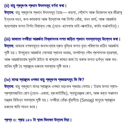
(ii) বায়ু প্ৰদূষণৰ প্ৰধান উৎসসমূহ বৰ্ণনা কৰা।
উত্তৰ:
বায়ু প্ৰদূষণৰ প্ৰধান উৎসসমূহ হৈছে— কয়লা, পেট্ৰ’ল আৰু ডিজেলৰ দৰে জীৱাশ্ম
ইন্ধনৰ দহন, কল-কাৰখানা আৰু উদ্যোগৰ পৰা নিৰ্গত ধোঁৱা, খনন কাৰ্য, আৰু আৱৰ্জনা
জ্বলোৱাৰ ফলত নিৰ্গত বিষাক্ত গেছ (যেনে- ছালফাৰ ডাই-অক্সাইড, কাৰ্বন মন’ক্সাইড)।
(iii) ভাৰতত নগৰীয়া আৱৰ্জনা নিষ্কাসনৰ লগত জড়িত প্ৰধান সমস্যাসমূহ উল্লেখ কৰা।
উত্তৰ:
ভাৰতৰ নগৰসমূহত জনসংখ্যাৰ দ্ৰুত বৃদ্ধিৰ ফলত বৃহৎ পৰিমাণৰ কঠিন আৱৰ্জনা
সৃষ্টি হয়। উপযুক্ত আৱৰ্জনা পেলোৱা স্থানৰ অভাৱ, অপৰ্যাপ্ত পৌৰ প্ৰশাসনৰ ব্যৱস্থা,
আৰু আৱৰ্জনাবোৰ মুকলি ঠাইত বা ৰাস্তাৰ কাষত জমা হৈ থকাৰ ফলত দুৰ্গন্ধ আৰু মহ-
মাখিৰ সৃষ্টি হৈ স্বাস্থ্যৰ গুৰুতৰ সমস্যাৰ সৃষ্টি কৰে।
(iv) মানৱ স্বাস্থ্যৰ ওপৰত বায়ু প্ৰদূষণৰ প্ৰভাৱসমূহ কি কি?
উত্তৰ:
বায়ু প্ৰদূষণে মানৱ স্বাস্থ্যৰ ওপৰত ভয়ংকৰ প্ৰভাৱ পেলায়। ইয়াৰ ফলত শ্বাস-
প্ৰশ্বাসজনিত ৰোগ (যেনে- এজমা, ব্ৰংকাইটিছ), স্নায়ুতন্ত্ৰৰ ৰোগ, আৰু ৰক্ত সঞ্চালন
তন্ত্ৰৰ বিভিন্ন সমস্যাৰ সৃষ্টি হয়। নগৰীয়া ধোঁৱা-কুঁৱলীয়ে (Smog) মানুহৰ স্বাস্থ্যৰ
গুৰুতৰ ক্ষতি সাধন কৰে।
প্ৰশ্ন ৩: প্ৰায় ১৫০ টা শব্দৰ ভিতৰত উত্তৰ দিয়া।