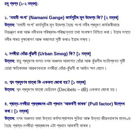
চমু প্ৰশ্ন (১-২ নম্বৰ):
১. ‘নমামী গংগা’ (Namami Gange) কাৰ্যসূচীৰ মূল উদ্দেশ্য কি? [২ নম্বৰ]
উত্তৰ:
‘নমামী গংগা’ কাৰ্যসূচীৰ মূল উদ্দেশ্য হৈছে গংগা নদীৰ প্ৰদূষণ কাৰ্যকৰীভাৱে
নিয়ন্ত্ৰণ কৰা আৰু নদীখনৰ পৰিষ্কাৰ-পৰিচ্ছন্নতা তথা সংৰক্ষণ নিশ্চিত কৰা। ইয়াৰ লগতে
নদীৰ পাৰত বৃক্ষৰোপণ আৰু সজাগতা সৃষ্টি কৰাও ইয়াৰ লক্ষ্য।
২. নগৰীয়া ধোঁৱা-কুঁৱলী (Urban Smog) কি? [১ নম্বৰ]
উত্তৰ:
বায়ু প্ৰদূষণৰ ফলত নগৰ অঞ্চলৰ আকাশত ধোঁৱা আৰু কুঁৱলীৰ সংমিশ্ৰণত সৃষ্টি
হোৱা ক্ষতিকাৰক আৱৰণখনকে নগৰীয়া ধোঁৱা-কুঁৱলী বা আৰ্বান স্মগ বোলে।
৩. শব্দ প্ৰদূষণৰ মাত্ৰা কি এককত জোখা হয়? [১ নম্বৰ]
উত্তৰ:
শব্দ প্ৰদূষণৰ মাত্ৰা ডেচিবেল (Decibels – dB) এককত জোখা হয়।
৪. গ্ৰাম্য-নগৰীয়া প্ৰব্ৰজনৰ এটা প্ৰধান ‘আকৰ্ষণী কাৰক’ (Pull factor) উল্লেখ
কৰা। [১ নম্বৰ]
উত্তৰ:
নগৰ অঞ্চলত থকা উন্নত কৰ্মসংস্থাপনৰ সুবিধা আৰু উন্নত জীৱনধাৰণৰ মানদণ্ড
হৈছে গ্ৰাম্য-নগৰীয়া প্ৰব্ৰজনৰ এটা প্ৰধান আকৰ্ষণী কাৰক।