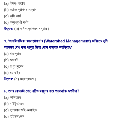
(a) বিশুদ্ধ বতাহ
(b) কৰ্মসংস্থাপনৰ সন্ধান
(c) কৃষি কাৰ্য
(d) বন্যপ্ৰাণী দৰ্শন
উত্তৰ:
(b) কৰ্মসংস্থাপনৰ সন্ধান।
৭. ‘জলবিভাজিকা ব্যৱস্থাপনা’ৰ (Watershed Management) জৰিয়তে ভূমি
অৱনমন ৰোধ কৰা ঝাবুৱা জিলা কোন ৰাজ্যত অৱস্থিত?
(a) ৰাজস্থান
(b) গুজৰাট
(c) মধ্যপ্ৰদেশ
(d) মহাৰাষ্ট্ৰ
উত্তৰ:
(c) মধ্যপ্ৰদেশ।
৮. তলৰ কোনটো গেছ এচিড বৰষুণৰ বাবে প্ৰধানকৈ জগৰীয়া?
(a) অক্সিজেন
(b) নাইট্ৰ’জেন
(c) ছালফাৰ ডাই-অক্সাইড
(d) হাইড্ৰ’জেন