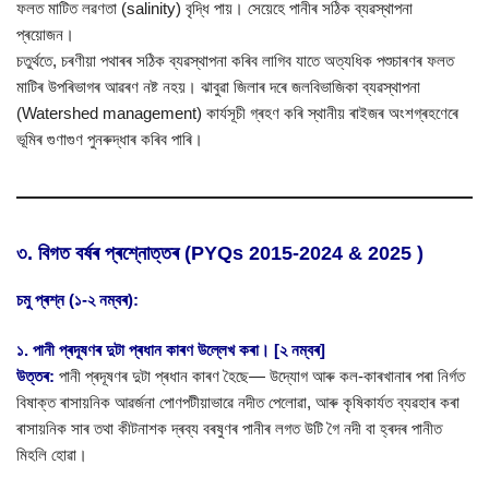
ফলত মাটিত লৱণতা (salinity) বৃদ্ধি পায়। সেয়েহে পানীৰ সঠিক ব্যৱস্থাপনা
প্ৰয়োজন।
চতুৰ্থতে, চৰণীয়া পথাৰৰ সঠিক ব্যৱস্থাপনা কৰিব লাগিব যাতে অত্যধিক পশুচাৰণৰ ফলত
মাটিৰ উপৰিভাগৰ আৱৰণ নষ্ট নহয়। ঝাবুৱা জিলাৰ দৰে জলবিভাজিকা ব্যৱস্থাপনা
(Watershed management) কাৰ্যসূচী গ্ৰহণ কৰি স্থানীয় ৰাইজৰ অংশগ্ৰহণেৰে
ভূমিৰ গুণাগুণ পুনৰুদ্ধাৰ কৰিব পাৰি।
৩. বিগত বৰ্ষৰ প্ৰশ্নোত্তৰ (PYQs 2015-2024 & 2025 )
চমু প্ৰশ্ন (১-২ নম্বৰ):
১. পানী প্ৰদূষণৰ দুটা প্ৰধান কাৰণ উল্লেখ কৰা। [২ নম্বৰ]
উত্তৰ:
পানী প্ৰদূষণৰ দুটা প্ৰধান কাৰণ হৈছে— উদ্যোগ আৰু কল-কাৰখানাৰ পৰা নিৰ্গত
বিষাক্ত ৰাসায়নিক আৱৰ্জনা পোণপটীয়াভাৱে নদীত পেলোৱা, আৰু কৃষিকাৰ্যত ব্যৱহাৰ কৰা
ৰাসায়নিক সাৰ তথা কীটনাশক দ্ৰব্য বৰষুণৰ পানীৰ লগত উটি গৈ নদী বা হ্ৰদৰ পানীত
মিহলি হোৱা।