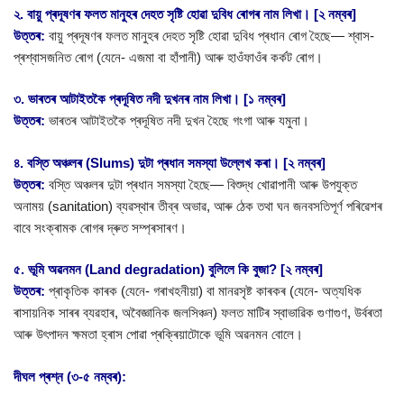
২. বায়ু প্ৰদূষণৰ ফলত মানুহৰ দেহত সৃষ্টি হোৱা দুবিধ ৰোগৰ নাম লিখা। [২ নম্বৰ]
উত্তৰ:
বায়ু প্ৰদূষণৰ ফলত মানুহৰ দেহত সৃষ্টি হোৱা দুবিধ প্ৰধান ৰোগ হৈছে— শ্বাস-
প্ৰশ্বাসজনিত ৰোগ (যেনে- এজমা বা হাঁপানী) আৰু হাওঁফাওঁৰ কৰ্কট ৰোগ।
৩. ভাৰতৰ আটাইতকৈ প্ৰদূষিত নদী দুখনৰ নাম লিখা। [১ নম্বৰ]
উত্তৰ:
ভাৰতৰ আটাইতকৈ প্ৰদূষিত নদী দুখন হৈছে গংগা আৰু যমুনা।
৪. বস্তি অঞ্চলৰ (Slums) দুটা প্ৰধান সমস্যা উল্লেখ কৰা। [২ নম্বৰ]
উত্তৰ:
বস্তি অঞ্চলৰ দুটা প্ৰধান সমস্যা হৈছে— বিশুদ্ধ খোৱাপানী আৰু উপযুক্ত
অনাময় (sanitation) ব্যৱস্থাৰ তীব্ৰ অভাৱ, আৰু ঠেক তথা ঘন জনবসতিপূৰ্ণ পৰিৱেশৰ
বাবে সংক্ৰামক ৰোগৰ দ্ৰুত সম্প্ৰসাৰণ।
৫. ভূমি অৱনমন (Land degradation) বুলিলে কি বুজা? [২ নম্বৰ]
উত্তৰ:
প্ৰাকৃতিক কাৰক (যেনে- গৰাখহনীয়া) বা মানৱসৃষ্ট কাৰকৰ (যেনে- অত্যধিক
ৰাসায়নিক সাৰৰ ব্যৱহাৰ, অবৈজ্ঞানিক জলসিঞ্চন) ফলত মাটিৰ স্বাভাৱিক গুণাগুণ, উৰ্বৰতা
আৰু উৎপাদন ক্ষমতা হ্ৰাস পোৱা প্ৰক্ৰিয়াটোকে ভূমি অৱনমন বোলে।
দীঘল প্ৰশ্ন (৩-৫ নম্বৰ):