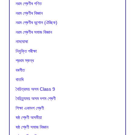
নৱম শ্ৰেণীৰ গণিত
নৱম শ্ৰেণীৰ বিজ্ঞান
নৱম শ্ৰেণীৰ ভূগোল (ঐচ্ছিক)
নৱম শ্ৰেণীৰ সমাজ বিজ্ঞান
নামঘোষা
নিযুক্তি পৰীক্ষা
প্রথম স্কন্ধ
বৰগীত
বাতৰি
বৈচিত্রময় অসম Class 9
বৈচিত্র্যময় অসম দশম শ্ৰেণী
শিক্ষা একাদশ শ্ৰেণী
ষষ্ঠ শ্ৰেণী অসমীয়া
ষষ্ঠ শ্ৰেণী সমাজ বিজ্ঞান