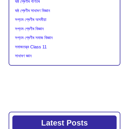
ষষ্ঠ শ্ৰেণীৰ গণিতৰ
ষষ্ঠ শ্ৰেণীৰ সাধাৰণ বিজ্ঞান
সপ্তম শ্ৰেণীৰ অসমীয়া
সপ্তম শ্ৰেণীৰ বিজ্ঞান
সপ্তম শ্ৰেণীৰ সমাজ বিজ্ঞান
সমাজতত্ত্ব Class 11
সাধাৰণ জ্ঞান
Latest Posts