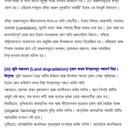
নলাৰ পাৰত বা খালী মাটিত জুপুৰী সাজি বসবাস কৰিবলৈ লয়। এই অঞ্চলসমূহকে বস্তি
বোলা হয়। এছিয়াৰ সৰ্ববৃহৎ বস্তি অঞ্চল মুম্বাইৰ ‘ধাৰাৱী’ ইয়াৰ এক উৎকৃষ্ট উদাহৰণ।
বস্তি অঞ্চলসমূহত জীৱনধাৰণৰ মানদণ্ড অতি শোচনীয়। ইয়াত বিশুদ্ধ খোৱাপানী, অনাময়
ব্যৱস্থা (sanitation), মুকলি বতাহ আৰু পোহৰৰ তীব্ৰ অভাৱ দেখা যায়। ঠেক আৰু ঘন
জনবসতিপূৰ্ণ হোৱা বাবে ইয়াত সংক্ৰামক ৰোগ অতি দ্ৰুতগতিত বিয়পে। বস্তিৰ
বাসিন্দাসকলে সাধাৰণতে কম মজুৰিৰ আৰু বিপদজনক কামত নিয়োজিত হয়। দৰিদ্ৰতা আৰু
শিক্ষাৰ অভাৱৰ বাবে এই অঞ্চলসমূহত অপৰাধ, ড্ৰাগছৰ প্ৰচলন, আৰু সামাজিক
বিশৃংখলতাৰ মাত্ৰা অধিক হয়।
(iii) ভূমি অৱনমন (Land degradation) হ্ৰাস কৰাৰ উপায়সমূহ পৰামৰ্শ দিয়া।
উত্তৰ:
ভূমি অৱনমন হৈছে মাটিৰ উৰ্বৰতা আৰু উৎপাদন ক্ষমতা হ্ৰাস পোৱা প্ৰক্ৰিয়া।
ইয়াক ৰোধ কৰিবলৈ তলত দিয়া উপায়সমূহ গ্ৰহণ কৰিব পাৰি:
প্ৰথমতে, ব্যাপক হাৰত বৃক্ষৰোপণ আৰু বনানীকৰণ কৰিব লাগিব। গছৰ শিপাই মাটিক
খামুচি ধৰি ৰাখে, যাৰ ফলত পানী আৰু বতাহৰ দ্বাৰা হোৱা গৰাখহনীয়া ৰোধ হয়।
দ্বিতীয়তে, কৃষিকাৰ্যত ৰাসায়নিক সাৰ আৰু কীটনাশকৰ ব্যৱহাৰ হ্ৰাস কৰি জৈৱিক সাৰৰ
(organic farming) ব্যৱহাৰ বৃদ্ধি কৰিব লাগিব। অত্যধিক ৰাসায়নিক পদাৰ্থই মাটিৰ
স্বাভাৱিক গুণাগুণ নষ্ট কৰে।
তৃতীয়তে, অবৈজ্ঞানিক জলসিঞ্চন ব্যৱস্থাৰ সংস্কাৰ কৰিব লাগিব। অত্যধিক জলসিঞ্চনৰ