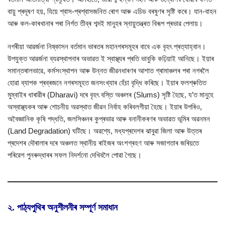
বায়ু প্ৰদূষণ হয়, যিয়ে শ্বাস-প্ৰশ্বাসজনিত ৰোগ আৰু এচিড বৰষুণৰ সৃষ্টি কৰে। যান-বাহন
আৰু কল-কাৰখানাৰ পৰা নিৰ্গত তীব্ৰ শব্দই মানুহৰ স্নায়ুতন্ত্ৰত বিৰূপ প্ৰভাৱ পেলায়।
নগৰীয়া আৱৰ্জনা নিষ্কাসন বৰ্তমান ভাৰতৰ মহানগৰসমূহৰ বাবে এক বৃহৎ প্ৰত্যাহ্বান।
উপযুক্ত আৱৰ্জনা ব্যৱস্থাপনাৰ অভাৱত ই স্বাস্থ্যৰ প্ৰতি ভাবুকি কঢ়িয়াই আনিছে। ইয়াৰ
সমান্তৰালভাৱে, কৰ্মসংস্থাপন আৰু উন্নত জীৱনধাৰণৰ আশাত গ্ৰামাঞ্চলৰ পৰা নগৰলৈ
হোৱা ব্যাপক প্ৰব্ৰজনে নগৰসমূহত জনসংখ্যাৰ হেঁচা বৃদ্ধি কৰিছে। ইয়াৰ ফলশ্ৰুতিত
মুম্বাইৰ ধাৰাৱীৰ (Dharavi) দৰে বৃহৎ বস্তি অঞ্চলৰ (Slums) সৃষ্টি হৈছে, য’ত মানুহে
অস্বাস্থ্যকৰ আৰু শোচনীয় অৱস্থাত জীৱন নিৰ্বাহ কৰিবলগীয়া হৈছে। ইয়াৰ উপৰিও,
অবৈজ্ঞানিক কৃষি পদ্ধতি, জলসিঞ্চনৰ কুপ্ৰভাৱ আৰু বনানীকৰণৰ অভাৱত ভূমিৰ অৱনমন
(Land Degradation) ঘটিছে। অৱশ্যে, মধ্যপ্ৰদেশৰ ঝাবুৱা জিলা আৰু উত্তৰ
প্ৰদেশৰ দৌৰালাৰ দৰে অঞ্চলত স্থানীয় ৰাইজৰ অংশগ্ৰহণ আৰু সজাগতাৰ জৰিয়তে
পৰিৱেশ পুনৰুদ্ধাৰৰ সফল নিদৰ্শনো দেখিবলৈ পোৱা গৈছে।
২. পাঠ্যপুথিৰ অনুশীলনীৰ সম্পূৰ্ণ সমাধান