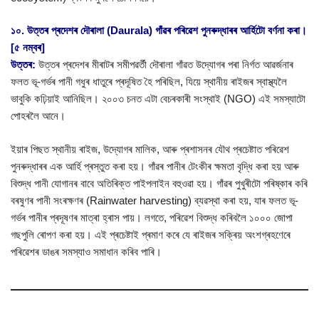
১০. উত্তৰ প্ৰদেশৰ দৌৰালা (Daurala) গাঁৱৰ পৰিৱেশ পুনৰুদ্ধাৰৰ আৰ্হিটো বৰ্ণনা কৰা।
[৫ নম্বৰ]
উত্তৰ:
উত্তৰ প্ৰদেশৰ মীৰাটৰ সমীপৱৰ্তী দৌৰালা গাঁৱত উদ্যোগৰ পৰা নিৰ্গত আৱৰ্জনাৰ
ফলত ভূ-গৰ্ভৰ পানী গধুৰ ধাতুৰে প্ৰদূষিত হৈ পৰিছিল, যিয়ে স্থানীয় ৰাইজৰ স্বাস্থ্যলৈ
ভাবুকি কঢ়িয়াই আনিছিল। ২০০৩ চনত এটা বেচৰকাৰী সংস্থাই (NGO) এই সমস্যাটো
পোহৰলৈ আনে।
ইয়াৰ পিছত স্থানীয় ৰাইজ, উদ্যোগৰ মালিক, আৰু প্ৰশাসনৰ যৌথ প্ৰচেষ্টাত পৰিৱেশ
পুনৰুদ্ধাৰৰ এক আৰ্হি প্ৰস্তুত কৰা হয়। গাঁৱৰ পানীৰ টেংকীৰ ক্ষমতা বৃদ্ধি কৰা হয় আৰু
বিশুদ্ধ পানী যোগানৰ বাবে অতিৰিক্ত পাইপলাইন বহুওৱা হয়। গাঁৱৰ পুখুৰীটো পৰিষ্কাৰ কৰি
বৰষুণৰ পানী সংৰক্ষণৰ (Rainwater harvesting) ব্যৱস্থা কৰা হয়, যাৰ ফলত ভূ-
গৰ্ভৰ পানীৰ প্ৰদূষণৰ মাত্ৰা হ্ৰাস পায়। লগতে, পৰিৱেশ বিশুদ্ধ কৰিবলৈ ১০০০ জোপা
গছপুলি ৰোপণ কৰা হয়। এই প্ৰচেষ্টাই প্ৰমাণ কৰে যে ৰাইজৰ সক্ৰিয় অংশগ্ৰহণেৰে
পৰিৱেশৰ ডাঙৰ সমস্যাও সমাধান কৰিব পাৰি।