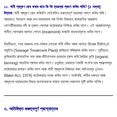
১০. পানী প্ৰদূষণ ৰোধ কৰাৰ বাবে কি কি ব্যৱস্থা গ্ৰহণ কৰিব পাৰি? [৫ নম্বৰ]
উত্তৰ:
পানী প্ৰদূষণ ৰোধ কৰিবলৈ কেইবাটাও গুৰুত্বপূৰ্ণ ব্যৱস্থা গ্ৰহণ কৰিব পাৰি।
প্ৰথমতে, উদ্যোগ আৰু কল-কাৰখানাৰ পৰা নিৰ্গত বিষাক্ত ৰাসায়নিক আৱৰ্জনা
পোণপটীয়াভাৱে নদী বা হ্ৰদত পেলোৱা কঠোৰভাৱে নিষিদ্ধ কৰিব লাগে। এই আৱৰ্জনাসমূহ
পানীত পেলোৱাৰ আগতে শোধন (treatment) কৰাটো বাধ্যতামূলক কৰিব লাগে।
দ্বিতীয়তে, নগৰ অঞ্চলৰ নলা-নৰ্দমাৰ লেতেৰা পানী নদীত পৰাৰ আগতে ‘ছিৱেজ ট্ৰিটমেণ্ট
প্লান্ট’ৰ (Sewage Treatment Plant) জৰিয়তে পৰিষ্কাৰ কৰিব লাগে। তৃতীয়তে,
কৃষিকাৰ্যত ৰাসায়নিক সাৰ আৰু কীটনাশকৰ ব্যৱহাৰ হ্ৰাস কৰি জৈৱিক কৃষি (organic
farming) পদ্ধতিৰ প্ৰসাৰ ঘটাব লাগে। চতুৰ্থতে, চৰকাৰে ‘নমামী গংগা’ৰ দৰে প্ৰকল্পসমূহ
কঠোৰভাৱে ৰূপায়ণ কৰিব লাগে আৰু পানী প্ৰদূষণৰ বিৰুদ্ধে থকা আইনসমূহ (যেনে-
Water Act, 1974) কঠোৰভাৱে বলৱৎ কৰিব লাগে। সৰ্বোপৰি, পানীৰ গুৰুত্ব আৰু
প্ৰদূষণৰ ভয়াৱহতাৰ বিষয়ে জনসাধাৰণৰ মাজত ব্যাপক সজাগতা সৃষ্টি কৰিব লাগিব।
৩. অতিৰিক্ত গুৰুত্বপূৰ্ণ প্ৰশ্নোত্তৰ