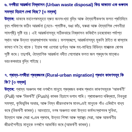
৬. নগৰীয়া আৱৰ্জনা নিষ্কাসন (Urban waste disposal) কিয় ভাৰতত এক গুৰুতৰ
সমস্যা হিচাপে দেখা দিছে? [৩ নম্বৰ]
উত্তৰ:
ভাৰতৰ মহানগৰসমূহত দ্ৰুত জনসংখ্যা বৃদ্ধি আৰু ঔদ্যোগীকৰণৰ ফলত প্ৰতিদিনে
বৃহৎ পৰিমাণৰ কঠিন আৱৰ্জনা (যেনে- প্লাষ্টিক, ভঙা কাঁচ, ঘৰুৱা আৰু ঔদ্যোগিক পেলনীয়া
সামগ্ৰী) সৃষ্টি হয়। এই আৱৰ্জনাসমূহ সঠিকভাৱে নিষ্কাসন কৰিবলৈ চহৰবোৰত পৰ্যাপ্ত
স্থান আৰু উন্নত ব্যৱস্থাপনাৰ অভাৱ। ফলস্বৰূপে, আৱৰ্জনাসমূহ মুকলি ঠাইত বা ৰাস্তাৰ
কাষত দ’ম হৈ থাকে। ইয়াৰ পৰা ওলোৱা দুৰ্গন্ধ আৰু মহ-মাখিয়ে বিভিন্ন মাৰাত্মক ৰোগৰ
সৃষ্টি কৰে। তদুপৰি, ঔদ্যোগিক আৱৰ্জনা নদীত পেলোৱাৰ ফলত জল প্ৰদূষণৰ মাত্ৰাও
ভয়ংকৰভাৱে বৃদ্ধি পাইছে।
৭. গ্ৰাম্য-নগৰীয়া প্ৰব্ৰজনৰ (Rural-urban migration) প্ৰধান কাৰণসমূহ কি
কি? [৩ নম্বৰ]
উত্তৰ:
গ্ৰাম্য অঞ্চলৰ পৰা নগৰলৈ মানুহে প্ৰব্ৰজন কৰাৰ প্ৰধান কাৰণসমূহক ‘আকৰ্ষণী’
(Pull) আৰু ‘বিকৰ্ষণী’ (Push) কাৰক হিচাপে ভগাব পাৰি। গ্ৰামাঞ্চলত দৰিদ্ৰতা, নিবনুৱা
সমস্যা, কৃষিভূমিৰ অভাৱ, আৰু নিম্ন জীৱনধাৰণৰ মানদণ্ডই মানুহক গাঁও এৰিবলৈ বাধ্য
কৰে (বিকৰ্ষণী কাৰক)। আনহাতে, নগৰ অঞ্চলত থকা উন্নত কৰ্মসংস্থাপনৰ সুবিধা,
উদ্যোগ আৰু সেৱা খণ্ডৰ প্ৰসাৰ, উন্নত শিক্ষা আৰু স্বাস্থ্য সেৱা, আৰু আকৰ্ষণীয়
জীৱনশৈলীয়ে মানুহক নগৰলৈ আকৰ্ষিত কৰে (আকৰ্ষণী কাৰক)।