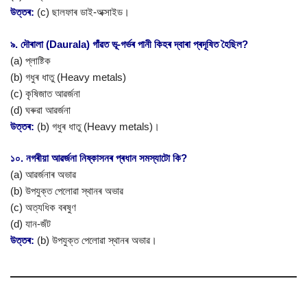
উত্তৰ:
(c) ছালফাৰ ডাই-অক্সাইড।
৯. দৌৰালা (Daurala) গাঁৱত ভূ-গৰ্ভৰ পানী কিহৰ দ্বাৰা প্ৰদূষিত হৈছিল?
(a) প্লাষ্টিক
(b) গধুৰ ধাতু (Heavy metals)
(c) কৃষিজাত আৱৰ্জনা
(d) ঘৰুৱা আৱৰ্জনা
উত্তৰ:
(b) গধুৰ ধাতু (Heavy metals)।
১০. নগৰীয়া আৱৰ্জনা নিষ্কাসনৰ প্ৰধান সমস্যাটো কি?
(a) আৱৰ্জনাৰ অভাৱ
(b) উপযুক্ত পেলোৱা স্থানৰ অভাৱ
(c) অত্যধিক বৰষুণ
(d) যান-জঁট
উত্তৰ:
(b) উপযুক্ত পেলোৱা স্থানৰ অভাৱ।