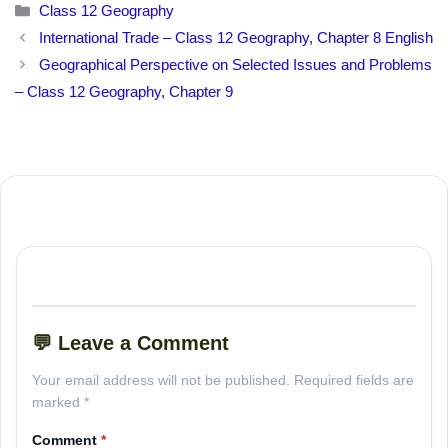
Categories
Class 12 Geography
International Trade – Class 12 Geography, Chapter 8 English
Geographical Perspective on Selected Issues and Problems
– Class 12 Geography, Chapter 9
💬 Leave a Comment
Your email address will not be published. Required fields are
marked *
Comment
*