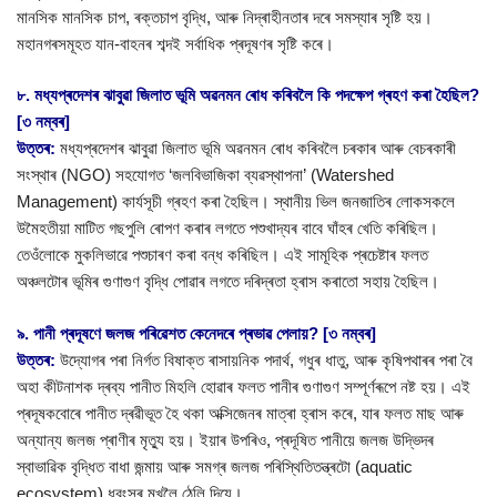
মানসিক মানসিক চাপ, ৰক্তচাপ বৃদ্ধি, আৰু নিদ্ৰাহীনতাৰ দৰে সমস্যাৰ সৃষ্টি হয়।
মহানগৰসমূহত যান-বাহনৰ শব্দই সৰ্বাধিক প্ৰদূষণৰ সৃষ্টি কৰে।
৮. মধ্যপ্ৰদেশৰ ঝাবুৱা জিলাত ভূমি অৱনমন ৰোধ কৰিবলৈ কি পদক্ষেপ গ্ৰহণ কৰা হৈছিল?
[৩ নম্বৰ]
উত্তৰ:
মধ্যপ্ৰদেশৰ ঝাবুৱা জিলাত ভূমি অৱনমন ৰোধ কৰিবলৈ চৰকাৰ আৰু বেচৰকাৰী
সংস্থাৰ (NGO) সহযোগত ‘জলবিভাজিকা ব্যৱস্থাপনা’ (Watershed
Management) কাৰ্যসূচী গ্ৰহণ কৰা হৈছিল। স্থানীয় ভিল জনজাতিৰ লোকসকলে
উমৈহতীয়া মাটিত গছপুলি ৰোপণ কৰাৰ লগতে পশুখাদ্যৰ বাবে ঘাঁহৰ খেতি কৰিছিল।
তেওঁলোকে মুকলিভাৱে পশুচাৰণ কৰা বন্ধ কৰিছিল। এই সামূহিক প্ৰচেষ্টাৰ ফলত
অঞ্চলটোৰ ভূমিৰ গুণাগুণ বৃদ্ধি পোৱাৰ লগতে দৰিদ্ৰতা হ্ৰাস কৰাতো সহায় হৈছিল।
৯. পানী প্ৰদূষণে জলজ পৰিৱেশত কেনেদৰে প্ৰভাৱ পেলায়? [৩ নম্বৰ]
উত্তৰ:
উদ্যোগৰ পৰা নিৰ্গত বিষাক্ত ৰাসায়নিক পদাৰ্থ, গধুৰ ধাতু, আৰু কৃষিপথাৰৰ পৰা বৈ
অহা কীটনাশক দ্ৰব্য পানীত মিহলি হোৱাৰ ফলত পানীৰ গুণাগুণ সম্পূৰ্ণৰূপে নষ্ট হয়। এই
প্ৰদূষকবোৰে পানীত দ্ৰৱীভূত হৈ থকা অক্সিজেনৰ মাত্ৰা হ্ৰাস কৰে, যাৰ ফলত মাছ আৰু
অন্যান্য জলজ প্ৰাণীৰ মৃত্যু হয়। ইয়াৰ উপৰিও, প্ৰদূষিত পানীয়ে জলজ উদ্ভিদৰ
স্বাভাৱিক বৃদ্ধিত বাধা জন্মায় আৰু সমগ্ৰ জলজ পৰিস্থিতিতন্ত্ৰটো (aquatic
ecosystem) ধ্বংসৰ মুখলৈ ঠেলি দিয়ে।