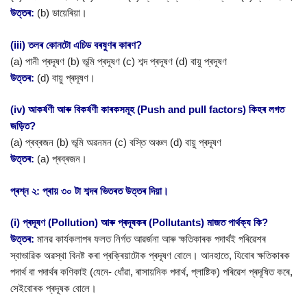
উত্তৰ:
(b) ডায়েৰিয়া।
(iii) তলৰ কোনটো এচিড বৰষুণৰ কাৰণ?
(a) পানী প্ৰদূষণ (b) ভূমি প্ৰদূষণ (c) শব্দ প্ৰদূষণ (d) বায়ু প্ৰদূষণ
উত্তৰ:
(d) বায়ু প্ৰদূষণ।
(iv) আকৰ্ষণী আৰু বিকৰ্ষণী কাৰকসমূহ (Push and pull factors) কিহৰ লগত
জড়িত?
(a) প্ৰব্ৰজন (b) ভূমি অৱনমন (c) বস্তি অঞ্চল (d) বায়ু প্ৰদূষণ
উত্তৰ:
(a) প্ৰব্ৰজন।
প্ৰশ্ন ২: প্ৰায় ৩০ টা শব্দৰ ভিতৰত উত্তৰ দিয়া।
(i) প্ৰদূষণ (Pollution) আৰু প্ৰদূষকৰ (Pollutants) মাজত পাৰ্থক্য কি?
উত্তৰ:
মানৱ কাৰ্যকলাপৰ ফলত নিৰ্গত আৱৰ্জনা আৰু ক্ষতিকাৰক পদাৰ্থই পৰিৱেশৰ
স্বাভাৱিক অৱস্থা বিনষ্ট কৰা প্ৰক্ৰিয়াটোক প্ৰদূষণ বোলে। আনহাতে, যিবোৰ ক্ষতিকাৰক
পদাৰ্থ বা পদাৰ্থৰ কণিকাই (যেনে- ধোঁৱা, ৰাসায়নিক পদাৰ্থ, প্লাষ্টিক) পৰিৱেশ প্ৰদূষিত কৰে,
সেইবোৰক প্ৰদূষক বোলে।