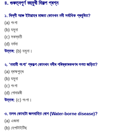
৪. গুৰুত্বপূৰ্ণ বহুমুখী বিকল্প প্ৰশ্ন
১. দিল্লী আৰু ইটাৱাহৰ মাজত কোনখন নদী সৰ্বাধিক প্ৰদূষিত?
(a) গংগা
(b) যমুনা
(c) সৰস্বতী
(d) নৰ্মদা
উত্তৰ:
(b) যমুনা।
২. ‘নমামী গংগা’ প্ৰকল্প কোনখন নদীৰ পৰিষ্কাৰকৰণৰ লগত জড়িত?
(a) ব্ৰহ্মপুত্ৰ
(b) যমুনা
(c) গংগা
(d) গোদাৱৰী
উত্তৰ:
(c) গংগা।
৩. তলৰ কোনটো জলবাহিত ৰোগ (Water-borne disease)?
(a) এজমা
(b) হেপাটাইটিছ