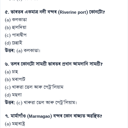
৫. ভাৰতৰ একমাত্ৰ নদী বন্দৰ (Riverine port) কোনটো?
(a) কলকাতা
(b) হালদিয়া
(c) পাৰাদ্বীপ
(d) চেন্নাই
উত্তৰ:
(a) কলকাতা।
৬. তলৰ কোনটো সামগ্ৰী ভাৰতৰ প্ৰধান আমদানি সামগ্ৰী?
(a) চাহ
(b) মৰাপাট
(c) খাৰুৱা তেল আৰু পেট্ৰ’লিয়াম
(d) মছলা
উত্তৰ:
(c) খাৰুৱা তেল আৰু পেট্ৰ’লিয়াম।
৭. মাৰ্মাগাঁও (Marmagao) বন্দৰ কোন ৰাজ্যত অৱস্থিত?
(a) মহাৰাষ্ট্ৰ