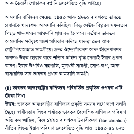
আৰু তৈয়াৰী পোছাকৰ ৰপ্তানি দ্ৰুতগতিত বৃদ্ধি পাইছে।
আমদানি বাণিজ্যৰ ক্ষেত্ৰত, ১৯৫০ আৰু ১৯৬০ ৰ দশকত ভাৰতে
প্ৰধানকৈ খাদ্যশস্য আমদানি কৰিছিল। কিন্তু সেউজ বিপ্লৱৰ সফলতাৰ
পিছত খাদ্যশস্যৰ আমদানি প্ৰায় বন্ধ হৈ পৰে। বৰ্তমান ভাৰতৰ
আমদানিৰ সৰ্ববৃহৎ অংশ অধিকাৰ কৰিছে খাৰুৱা তেল আৰু
পেট্ৰ’লিয়ামজাত সামগ্ৰীয়ে। দ্ৰুত ঔদ্যোগীকৰণ আৰু জীৱনধাৰণৰ
মানদণ্ড উন্নত হোৱাৰ বাবে শক্তিৰ চাহিদা বৃদ্ধি পোৱাই ইয়াৰ প্ৰধান
কাৰণ। ইয়াৰ উপৰিও যন্ত্ৰপাতি, মূলধনী সামগ্ৰী, সোণ-ৰূপ, আৰু
ৰাসায়নিক সাৰ ভাৰতৰ প্ৰধান আমদানি সামগ্ৰী।
(ii) ভাৰতৰ আন্তঃৰাষ্ট্ৰীয় বাণিজ্যৰ পৰিৱৰ্তিত প্ৰকৃতিৰ ওপৰত এটি
টোকা লিখা।
উত্তৰ:
ভাৰতৰ আন্তঃৰাষ্ট্ৰীয় বাণিজ্যৰ প্ৰকৃতি সময়ৰ লগে লগে সলনি
হৈছে। স্বাধীনতাৰ পিছৰ পৰ্যায়ত ভাৰতৰ বৈদেশিক বাণিজ্যৰ পৰিমাণ
অতি কম আছিল, কিন্তু ১৯৯০ ৰ দশকৰ উদাৰীকৰণ (liberalisation)
নীতিৰ পিছত ইয়াৰ পৰিমাণ দ্ৰুতগতিত বৃদ্ধি পায়। ১৯৫০-৫১ চনত