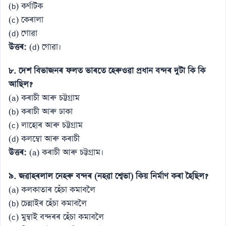
(b) কৰ্ণাটক
(c) কেৰালা
(d) গোৱা
উত্তৰ:
(d) গোৱা।
৮. দেশ বিভাজনৰ ফলত ভাৰতে হেৰুওৱা প্ৰধান বন্দৰ দুটা কি কি
আছিল?
(a) কৰাচী আৰু চট্টগ্ৰাম
(b) কৰাচী আৰু ঢাকা
(c) লাহোৰ আৰু চট্টগ্ৰাম
(d) কলম্বো আৰু কৰাচী
উত্তৰ:
(a) কৰাচী আৰু চট্টগ্ৰাম।
৯. জৱাহৰলাল নেহৰু বন্দৰ (নহৱা শ্বেভা) কিয় নিৰ্মাণ কৰা হৈছিল?
(a) কলকাতাৰ হেঁচা কমাবলৈ
(b) চেন্নাইৰ হেঁচা কমাবলৈ
(c) মুম্বাই বন্দৰৰ হেঁচা কমাবলৈ