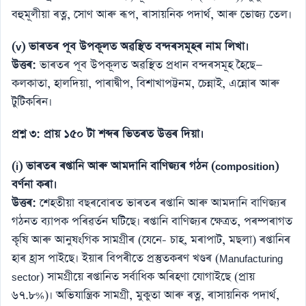
বহুমূলীয়া ৰত্ন, সোণ আৰু ৰূপ, ৰাসায়নিক পদাৰ্থ, আৰু ভোজ্য তেল।
(v) ভাৰতৰ পূব উপকূলত অৱস্থিত বন্দৰসমূহৰ নাম লিখা।
উত্তৰ:
ভাৰতৰ পূব উপকূলত অৱস্থিত প্ৰধান বন্দৰসমূহ হৈছে—
কলকাতা, হালদিয়া, পাৰাদ্বীপ, বিশাখাপট্টনম, চেন্নাই, এন্নোৰ আৰু
টুটিকৰিন।
প্ৰশ্ন ৩: প্ৰায় ১৫০ টা শব্দৰ ভিতৰত উত্তৰ দিয়া।
(i) ভাৰতৰ ৰপ্তানি আৰু আমদানি বাণিজ্যৰ গঠন (composition)
বৰ্ণনা কৰা।
উত্তৰ:
শেহতীয়া বছৰবোৰত ভাৰতৰ ৰপ্তানি আৰু আমদানি বাণিজ্যৰ
গঠনত ব্যাপক পৰিৱৰ্তন ঘটিছে। ৰপ্তানি বাণিজ্যৰ ক্ষেত্ৰত, পৰম্পৰাগত
কৃষি আৰু আনুষংগিক সামগ্ৰীৰ (যেনে- চাহ, মৰাপাট, মছলা) ৰপ্তানিৰ
হাৰ হ্ৰাস পাইছে। ইয়াৰ বিপৰীতে প্ৰস্তুতকৰণ খণ্ডৰ (Manufacturing
sector) সামগ্ৰীয়ে ৰপ্তানিত সৰ্বাধিক অৰিহণা যোগাইছে (প্ৰায়
৬৭.৮%)। অভিযান্ত্ৰিক সামগ্ৰী, মুকুতা আৰু ৰত্ন, ৰাসায়নিক পদাৰ্থ,