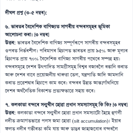
দীঘল প্ৰশ্ন (৩-৫ নম্বৰ):
৬. ভাৰতৰ বৈদেশিক বাণিজ্যত সাগৰীয় বন্দৰসমূহৰ ভূমিকা
আলোচনা কৰা। [৩ নম্বৰ]
উত্তৰ:
ভাৰতৰ বৈদেশিক বাণিজ্য সম্পূৰ্ণৰূপে সাগৰীয় বন্দৰসমূহৰ
ওপৰত নিৰ্ভৰশীল। পৰিমাণৰ হিচাপত ভাৰতৰ প্ৰায় ৯৫% আৰু মূল্যৰ
হিচাপত প্ৰায় ৭০% বৈদেশিক বাণিজ্য সাগৰীয় পথেৰে সম্পন্ন হয়।
বন্দৰসমূহে দেশৰ উৎপাদিত সামগ্ৰীসমূহ বিশ্বৰ বজাৰলৈ ৰপ্তানি কৰাত
আৰু দেশৰ বাবে প্ৰয়োজনীয় খাৰুৱা তেল, যন্ত্ৰপাতি আদি আমদানি
কৰাত প্ৰৱেশদ্বাৰ হিচাপে কাম কৰে। বন্দৰৰ উন্নত আন্তঃগাঁথনিয়ে
দেশৰ অৰ্থনৈতিক বিকাশত প্ৰত্যক্ষভাৱে সহায় কৰে।
৭. কলকাতা বন্দৰে সন্মুখীন হোৱা প্ৰধান সমস্যাসমূহ কি কি? [৩ নম্বৰ]
উত্তৰ:
কলকাতা বন্দৰে সন্মুখীন হোৱা প্ৰধান সমস্যাটো হৈছে হুগলী
নদীত ক্ৰমাগতভাৱে পলস জমা হোৱা (silt accumulation)। ইয়াৰ
ফলত নদীৰ গভীৰতা কমি যায় আৰু ডাঙৰ জাহাজবোৰ বন্দৰলৈ