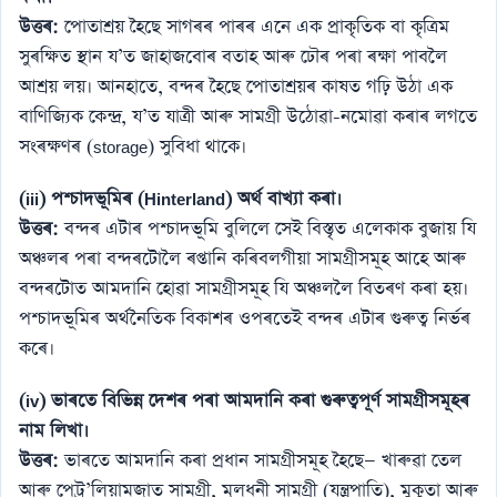
উত্তৰ:
পোতাশ্ৰয় হৈছে সাগৰৰ পাৰৰ এনে এক প্ৰাকৃতিক বা কৃত্ৰিম
সুৰক্ষিত স্থান য’ত জাহাজবোৰ বতাহ আৰু ঢৌৰ পৰা ৰক্ষা পাবলৈ
আশ্ৰয় লয়। আনহাতে, বন্দৰ হৈছে পোতাশ্ৰয়ৰ কাষত গঢ়ি উঠা এক
বাণিজ্যিক কেন্দ্ৰ, য’ত যাত্ৰী আৰু সামগ্ৰী উঠোৱা-নমোৱা কৰাৰ লগতে
সংৰক্ষণৰ (storage) সুবিধা থাকে।
(iii) পশ্চাদভূমিৰ (Hinterland) অৰ্থ বাখ্যা কৰা।
উত্তৰ:
বন্দৰ এটাৰ পশ্চাদভূমি বুলিলে সেই বিস্তৃত এলেকাক বুজায় যি
অঞ্চলৰ পৰা বন্দৰটোলৈ ৰপ্তানি কৰিবলগীয়া সামগ্ৰীসমূহ আহে আৰু
বন্দৰটোত আমদানি হোৱা সামগ্ৰীসমূহ যি অঞ্চললৈ বিতৰণ কৰা হয়।
পশ্চাদভূমিৰ অৰ্থনৈতিক বিকাশৰ ওপৰতেই বন্দৰ এটাৰ গুৰুত্ব নিৰ্ভৰ
কৰে।
(iv) ভাৰতে বিভিন্ন দেশৰ পৰা আমদানি কৰা গুৰুত্বপূৰ্ণ সামগ্ৰীসমূহৰ
নাম লিখা।
উত্তৰ:
ভাৰতে আমদানি কৰা প্ৰধান সামগ্ৰীসমূহ হৈছে— খাৰুৱা তেল
আৰু পেট্ৰ’লিয়ামজাত সামগ্ৰী, মূলধনী সামগ্ৰী (যন্ত্ৰপাতি), মুকুতা আৰু