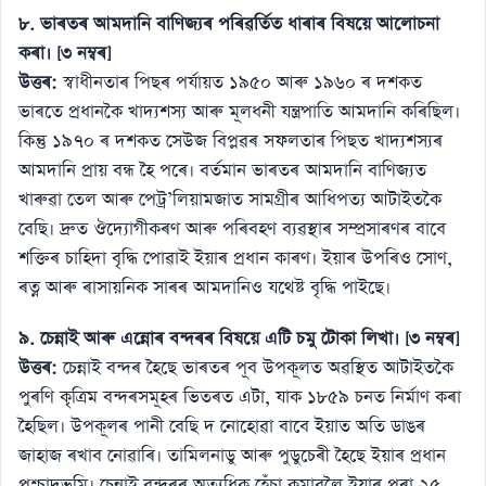
৮. ভাৰতৰ আমদানি বাণিজ্যৰ পৰিৱৰ্তিত ধাৰাৰ বিষয়ে আলোচনা
কৰা। [৩ নম্বৰ]
উত্তৰ:
স্বাধীনতাৰ পিছৰ পৰ্যায়ত ১৯৫০ আৰু ১৯৬০ ৰ দশকত
ভাৰতে প্ৰধানকৈ খাদ্যশস্য আৰু মূলধনী যন্ত্ৰপাতি আমদানি কৰিছিল।
কিন্তু ১৯৭০ ৰ দশকত সেউজ বিপ্লৱৰ সফলতাৰ পিছত খাদ্যশস্যৰ
আমদানি প্ৰায় বন্ধ হৈ পৰে। বৰ্তমান ভাৰতৰ আমদানি বাণিজ্যত
খাৰুৱা তেল আৰু পেট্ৰ’লিয়ামজাত সামগ্ৰীৰ আধিপত্য আটাইতকৈ
বেছি। দ্ৰুত ঔদ্যোগীকৰণ আৰু পৰিবহণ ব্যৱস্থাৰ সম্প্ৰসাৰণৰ বাবে
শক্তিৰ চাহিদা বৃদ্ধি পোৱাই ইয়াৰ প্ৰধান কাৰণ। ইয়াৰ উপৰিও সোণ,
ৰত্ন আৰু ৰাসায়নিক সাৰৰ আমদানিও যথেষ্ট বৃদ্ধি পাইছে।
৯. চেন্নাই আৰু এন্নোৰ বন্দৰৰ বিষয়ে এটি চমু টোকা লিখা। [৩ নম্বৰ]
উত্তৰ:
চেন্নাই বন্দৰ হৈছে ভাৰতৰ পূব উপকূলত অৱস্থিত আটাইতকৈ
পুৰণি কৃত্ৰিম বন্দৰসমূহৰ ভিতৰত এটা, যাক ১৮৫৯ চনত নিৰ্মাণ কৰা
হৈছিল। উপকূলৰ পানী বেছি দ নোহোৱা বাবে ইয়াত অতি ডাঙৰ
জাহাজ ৰখাব নোৱাৰি। তামিলনাডু আৰু পুডুচেৰী হৈছে ইয়াৰ প্ৰধান
পশ্চাদভূমি। চেন্নাই বন্দৰৰ অত্যধিক হেঁচা কমাবলৈ ইয়াৰ পৰা ২৫