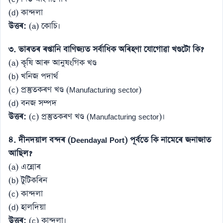
(d) কান্দলা
উত্তৰ:
(a) কোচি।
৩. ভাৰতৰ ৰপ্তানি বাণিজ্যত সৰ্বাধিক অৰিহণা যোগোৱা খণ্ডটো কি?
(a) কৃষি আৰু আনুষংগিক খণ্ড
(b) খনিজ পদাৰ্থ
(c) প্ৰস্তুতকৰণ খণ্ড (Manufacturing sector)
(d) বনজ সম্পদ
উত্তৰ:
(c) প্ৰস্তুতকৰণ খণ্ড (Manufacturing sector)।
৪. দীনদয়াল বন্দৰ (Deendayal Port) পূৰ্বতে কি নামেৰে জনাজাত
আছিল?
(a) এন্নোৰ
(b) টুটিকৰিন
(c) কান্দলা
(d) হালদিয়া
উত্তৰ:
(c) কান্দলা।