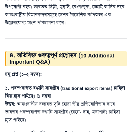
উপযোগী নহয়। ভাৰতত দিল্লী, মুম্বাই, বেংগালুৰু, চেন্নাই আদিৰ দৰে
আন্তঃৰাষ্ট্ৰীয় বিমানবন্দৰসমূহে দেশৰ বৈদেশিক বাণিজ্যৰ এক
উল্লেখযোগ্য অংশ পৰিচালনা কৰে।
৪. অতিৰিক্ত গুৰুত্বপূৰ্ণ প্ৰশ্নোত্তৰ (10 Additional
Important Q&A)
চমু প্ৰশ্ন (১-২ নম্বৰ):
১. পৰম্পৰাগত ৰপ্তানি সামগ্ৰীৰ (traditional export items) চাহিদা
কিয় হ্ৰাস পাইছে? [১ নম্বৰ]
উত্তৰ:
আন্তঃৰাষ্ট্ৰীয় বজাৰত সৃষ্টি হোৱা তীব্ৰ প্ৰতিযোগিতাৰ বাবে
ভাৰতৰ পৰম্পৰাগত ৰপ্তানি সামগ্ৰীৰ (যেনে- চাহ, মৰাপাট) চাহিদা
হ্ৰাস পাইছে।