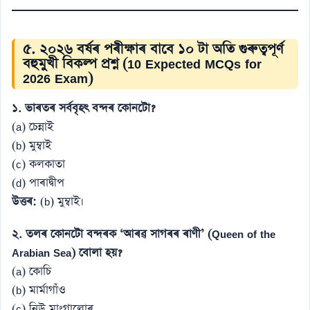
৫. ২০২৬ বৰ্ষৰ পৰীক্ষাৰ বাবে ১০ টা অতি গুৰুত্বপূৰ্ণ
বহুমুখী বিকল্প প্ৰশ্ন (10 Expected MCQs for
2026 Exam)
১. ভাৰতৰ সৰ্ববৃহৎ বন্দৰ কোনটো?
(a) চেন্নাই
(b) মুম্বাই
(c) কলকাতা
(d) পাৰাদ্বীপ
উত্তৰ:
(b) মুম্বাই।
২. তলৰ কোনটো বন্দৰক ‘আৰৱ সাগৰৰ ৰাণী’ (Queen of the
Arabian Sea) বোলা হয়?
(a) কোচি
(b) মাৰ্মাগাঁও
(c) নিউ মাংগালোৰ