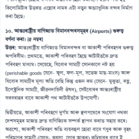
কিলোমিটাৰ উত্তৰত এন্নোৰ নামৰ এটা নতুন অত্যাধুনিক বন্দৰ নিৰ্মাণ
কৰা হৈছে।
১০. আন্তঃৰাষ্ট্ৰীয় বাণিজ্যত বিমানবন্দৰসমূহৰ (Airports) গুৰুত্ব
বৰ্ণনা কৰা। [৫ নম্বৰ]
উত্তৰ:
আন্তঃৰাষ্ট্ৰীয় বাণিজ্যত বিমানবন্দৰ বা আকাশী পৰিবহণৰ গুৰুত্ব
অপৰিসীম। প্ৰথমতে, আকাশী পৰিবহণ হৈছে আটাইতকৈ দ্ৰুত
পৰিবহণ মাধ্যম। সেয়েহে, যিবোৰ সামগ্ৰী সোনকালে নষ্ট হয়
(perishable goods যেনে- ফুল, ফল-মূল, সতেজ মাছ-মাংস) আৰু
যিবোৰ সামগ্ৰীৰ মূল্য অতি বেছি কিন্তু ওজন কম (যেনে- মুকুতা, ৰত্ন,
ইলেক্ট্ৰনিক সামগ্ৰী, জীৱনদায়িনী ঔষধ), সেইবোৰৰ আন্তঃৰাষ্ট্ৰীয়
সৰবৰাহৰ বাবে আকাশী পথ আটাইতকৈ উপযোগী।
দ্বিতীয়তে, আকাশী পৰিবহণে দুৰ্গম আৰু স্থলপথেৰে সংযোগ নথকা
দেশসমূহৰ মাজত দ্ৰুত বাণিজ্যিক সম্পৰ্ক স্থাপন কৰাত সহায় কৰে।
অৱশ্যে, আকাশী পৰিবহণ অতি ব্যয়বহুল হোৱা বাবে গধুৰ আৰু বৃহৎ
পৰিমাণৰ সামগ্ৰী (যেনে- কয়লা, লোৰ আকৰ) কঢ়িয়াবৰ বাবে ই