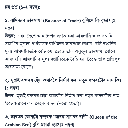
চমু প্ৰশ্ন (১-২ নম্বৰ):
১. বাণিজ্যৰ ভাৰসাম্য (Balance of Trade) বুলিলে কি বুজা? [২
নম্বৰ]
উত্তৰ:
এখন দেশে আন দেশৰ লগত কৰা আমদানি আৰু ৰপ্তানি
সামগ্ৰীৰ মূল্যৰ পাৰ্থক্যকে বাণিজ্যৰ ভাৰসাম্য বোলে। যদি ৰপ্তানিৰ
মূল্য আমদানিতকৈ বেছি হয়, তেন্তে তাক অনুকূল ভাৰসাম্য বোলে,
আৰু যদি আমদানিৰ মূল্য ৰপ্তানিতকৈ বেছি হয়, তেন্তে তাক প্ৰতিকূল
ভাৰসাম্য বোলে।
২. মুম্বাই বন্দৰৰ হেঁচা কমাবলৈ নিৰ্মাণ কৰা নতুন বন্দৰটোৰ নাম কি?
[১ নম্বৰ]
উত্তৰ:
মুম্বাই বন্দৰৰ হেঁচা কমাবলৈ নিৰ্মাণ কৰা নতুন বন্দৰটোৰ নাম
হৈছে জৱাহৰলাল নেহৰু বন্দৰ (নহৱা শ্বেভা)।
৩. ভাৰতৰ কোনটো বন্দৰক ‘আৰৱ সাগৰৰ ৰাণী’ (Queen of the
Arabian Sea) বুলি কোৱা হয়? [১ নম্বৰ]