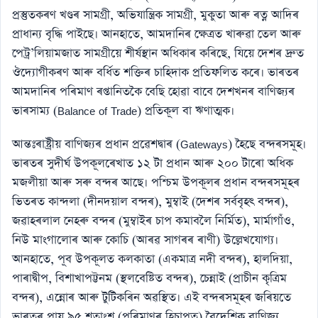
প্ৰস্তুতকৰণ খণ্ডৰ সামগ্ৰী, অভিযান্ত্ৰিক সামগ্ৰী, মুকুতা আৰু ৰত্ন আদিৰ
প্ৰাধান্য বৃদ্ধি পাইছে। আনহাতে, আমদানিৰ ক্ষেত্ৰত খাৰুৱা তেল আৰু
পেট্ৰ’লিয়ামজাত সামগ্ৰীয়ে শীৰ্ষস্থান অধিকাৰ কৰিছে, যিয়ে দেশৰ দ্ৰুত
ঔদ্যোগীকৰণ আৰু বৰ্ধিত শক্তিৰ চাহিদাক প্ৰতিফলিত কৰে। ভাৰতৰ
আমদানিৰ পৰিমাণ ৰপ্তানিতকৈ বেছি হোৱা বাবে দেশখনৰ বাণিজ্যৰ
ভাৰসাম্য (Balance of Trade) প্ৰতিকূল বা ঋণাত্মক।
আন্তঃৰাষ্ট্ৰীয় বাণিজ্যৰ প্ৰধান প্ৰৱেশদ্বাৰ (Gateways) হৈছে বন্দৰসমূহ।
ভাৰতৰ সুদীৰ্ঘ উপকূলৰেখাত ১২ টা প্ৰধান আৰু ২০০ টাৰো অধিক
মজলীয়া আৰু সৰু বন্দৰ আছে। পশ্চিম উপকূলৰ প্ৰধান বন্দৰসমূহৰ
ভিতৰত কান্দলা (দীনদয়াল বন্দৰ), মুম্বাই (দেশৰ সৰ্ববৃহৎ বন্দৰ),
জৱাহৰলাল নেহৰু বন্দৰ (মুম্বাইৰ চাপ কমাবলৈ নিৰ্মিত), মাৰ্মাগাঁও,
নিউ মাংগালোৰ আৰু কোচি (আৰৱ সাগৰৰ ৰাণী) উল্লেখযোগ্য।
আনহাতে, পূব উপকূলত কলকাতা (একমাত্ৰ নদী বন্দৰ), হালদিয়া,
পাৰাদ্বীপ, বিশাখাপট্টনম (স্থলবেষ্টিত বন্দৰ), চেন্নাই (প্ৰাচীন কৃত্ৰিম
বন্দৰ), এন্নোৰ আৰু টুটিকৰিন অৱস্থিত। এই বন্দৰসমূহৰ জৰিয়তে
ভাৰতৰ প্ৰায় ৯৫ শতাংশ (পৰিমাণৰ হিচাপত) বৈদেশিক বাণিজ্য