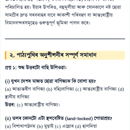
পৰিচালিত হয়। ইয়াৰ উপৰিও, বহুমূলীয়া আৰু সোনকালে নষ্ট হোৱা
সামগ্ৰীৰ দ্ৰুত সৰবৰাহৰ বাবে আকাশী পৰিবহণ বা আন্তঃৰাষ্ট্ৰীয়
বিমানবন্দৰসমূহেও গুৰুত্বপূৰ্ণ ভূমিকা পালন কৰে।
২. পাঠ্যপুথিৰ অনুশীলনীৰ সম্পূৰ্ণ সমাধান
প্ৰশ্ন ১: শুদ্ধ উত্তৰটো বাছি উলিওৱা।
(i) দুখন দেশৰ মাজত হোৱা বাণিজ্যক কি বোলা হয়?
(a) আভ্যন্তৰীণ বাণিজ্য (b) বহিঃবাণিজ্য (c) আন্তঃৰাষ্ট্ৰীয় বাণিজ্য (d)
স্থানীয় বাণিজ্য
উত্তৰ:
(c) আন্তঃৰাষ্ট্ৰীয় বাণিজ্য।
(ii) তলৰ কোনটো এটা স্থলবেষ্টিত (land-locked) পোতাশ্ৰয়?
(a) বিশাখাপট্টনম (b) মুম্বাই (c) এন্নোৰ (d) হালদিয়া