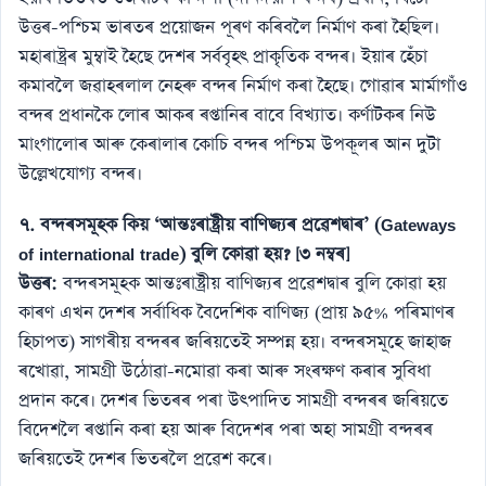
উত্তৰ-পশ্চিম ভাৰতৰ প্ৰয়োজন পূৰণ কৰিবলৈ নিৰ্মাণ কৰা হৈছিল।
মহাৰাষ্ট্ৰৰ মুম্বাই হৈছে দেশৰ সৰ্ববৃহৎ প্ৰাকৃতিক বন্দৰ। ইয়াৰ হেঁচা
কমাবলৈ জৱাহৰলাল নেহৰু বন্দৰ নিৰ্মাণ কৰা হৈছে। গোৱাৰ মাৰ্মাগাঁও
বন্দৰ প্ৰধানকৈ লোৰ আকৰ ৰপ্তানিৰ বাবে বিখ্যাত। কৰ্ণাটকৰ নিউ
মাংগালোৰ আৰু কেৰালাৰ কোচি বন্দৰ পশ্চিম উপকূলৰ আন দুটা
উল্লেখযোগ্য বন্দৰ।
৭. বন্দৰসমূহক কিয় ‘আন্তঃৰাষ্ট্ৰীয় বাণিজ্যৰ প্ৰৱেশদ্বাৰ’ (Gateways
of international trade) বুলি কোৱা হয়? [৩ নম্বৰ]
উত্তৰ:
বন্দৰসমূহক আন্তঃৰাষ্ট্ৰীয় বাণিজ্যৰ প্ৰৱেশদ্বাৰ বুলি কোৱা হয়
কাৰণ এখন দেশৰ সৰ্বাধিক বৈদেশিক বাণিজ্য (প্ৰায় ৯৫% পৰিমাণৰ
হিচাপত) সাগৰীয় বন্দৰৰ জৰিয়তেই সম্পন্ন হয়। বন্দৰসমূহে জাহাজ
ৰখোৱা, সামগ্ৰী উঠোৱা-নমোৱা কৰা আৰু সংৰক্ষণ কৰাৰ সুবিধা
প্ৰদান কৰে। দেশৰ ভিতৰৰ পৰা উৎপাদিত সামগ্ৰী বন্দৰৰ জৰিয়তে
বিদেশলৈ ৰপ্তানি কৰা হয় আৰু বিদেশৰ পৰা অহা সামগ্ৰী বন্দৰৰ
জৰিয়তেই দেশৰ ভিতৰলৈ প্ৰৱেশ কৰে।