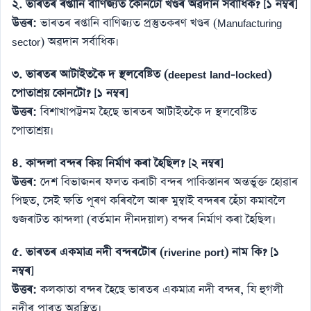
২. ভাৰতৰ ৰপ্তানি বাণিজ্যত কোনটো খণ্ডৰ অৱদান সৰ্বাধিক? [১ নম্বৰ]
উত্তৰ:
ভাৰতৰ ৰপ্তানি বাণিজ্যত প্ৰস্তুতকৰণ খণ্ডৰ (Manufacturing
sector) অৱদান সৰ্বাধিক।
৩. ভাৰতৰ আটাইতকৈ দ স্থলবেষ্টিত (deepest land-locked)
পোতাশ্ৰয় কোনটো? [১ নম্বৰ]
উত্তৰ:
বিশাখাপট্টনম হৈছে ভাৰতৰ আটাইতকৈ দ স্থলবেষ্টিত
পোতাশ্ৰয়।
৪. কান্দলা বন্দৰ কিয় নিৰ্মাণ কৰা হৈছিল? [২ নম্বৰ]
উত্তৰ:
দেশ বিভাজনৰ ফলত কৰাচী বন্দৰ পাকিস্তানৰ অন্তৰ্ভুক্ত হোৱাৰ
পিছত, সেই ক্ষতি পূৰণ কৰিবলৈ আৰু মুম্বাই বন্দৰৰ হেঁচা কমাবলৈ
গুজৰাটত কান্দলা (বৰ্তমান দীনদয়াল) বন্দৰ নিৰ্মাণ কৰা হৈছিল।
৫. ভাৰতৰ একমাত্ৰ নদী বন্দৰটোৰ (riverine port) নাম কি? [১
নম্বৰ]
উত্তৰ:
কলকাতা বন্দৰ হৈছে ভাৰতৰ একমাত্ৰ নদী বন্দৰ, যি হুগলী
নদীৰ পাৰত অৱস্থিত।