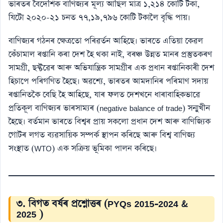
ভাৰতৰ বৈদেশিক বাণিজ্যৰ মূল্য আছিল মাত্ৰ ১,২১৪ কোটি টকা,
যিটো ২০২০-২১ চনত ৭৭,১৯,৭৯৬ কোটি টকালৈ বৃদ্ধি পায়।
বাণিজ্যৰ গঠনৰ ক্ষেত্ৰতো পৰিৱৰ্তন আহিছে। ভাৰতে এতিয়া কেৱল
কেঁচামাল ৰপ্তানি কৰা দেশ হৈ থকা নাই, বৰঞ্চ উন্নত মানৰ প্ৰস্তুতকৰণ
সামগ্ৰী, ছফ্টৱেৰ আৰু অভিযান্ত্ৰিক সামগ্ৰীৰ এক প্ৰধান ৰপ্তানিকাৰী দেশ
হিচাপে পৰিগণিত হৈছে। অৱশ্যে, ভাৰতৰ আমদানিৰ পৰিমাণ সদায়
ৰপ্তানিতকৈ বেছি হৈ আহিছে, যাৰ ফলত দেশখনে ধাৰাবাহিকভাৱে
প্ৰতিকূল বাণিজ্যৰ ভাৰসাম্যৰ (negative balance of trade) সন্মুখীন
হৈছে। বৰ্তমান ভাৰতে বিশ্বৰ প্ৰায় সকলো প্ৰধান দেশ আৰু বাণিজ্যিক
গোটৰ লগত ব্যৱসায়িক সম্পৰ্ক স্থাপন কৰিছে আৰু বিশ্ব বাণিজ্য
সংস্থাত (WTO) এক সক্ৰিয় ভূমিকা পালন কৰিছে।
৩. বিগত বৰ্ষৰ প্ৰশ্নোত্তৰ (PYQs 2015-2024 &
2025 )