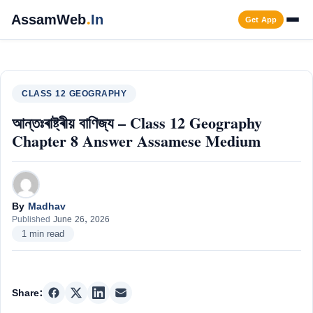
Skip
AssamWeb
.
In
Get App
to
content
Men
CLASS 12 GEOGRAPHY
আন্তঃৰাষ্ট্ৰীয় বাণিজ্য – Class 12 Geography
Chapter 8 Answer Assamese Medium
By
Madhav
Published
June 26, 2026
1 min read
Share: