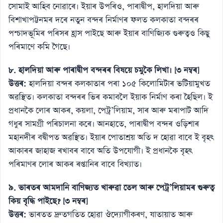
সোমাই আহিব নোৱাৰে। ইয়াৰ উপৰিও, পাৰাদ্বীপ, হালদিয়া আৰু
বিশাখাপট্টনমৰ দৰে নতুন বন্দৰ নিৰ্মাণৰ ফলত কলকাতা বন্দৰৰ
পশ্চাদভূমিৰ পৰিসৰ হ্ৰাস পাইছে আৰু ইয়াৰ বাণিজ্যিক গুৰুত্বও কিছু
পৰিমাণে কমি গৈছে।
৮. হালদিয়া আৰু পাৰাদ্বীপ বন্দৰৰ বিষয়ে চমুকৈ লিখা। [৩ নম্বৰ]
উত্তৰ:
হালদিয়া বন্দৰ কলকাতাৰ পৰা ১০৫ কিলোমিটাৰ ভটিয়ামুখত
অৱস্থিত। কলকাতা বন্দৰৰ ভিৰ কমাবলৈ ইয়াক নিৰ্মাণ কৰা হৈছিল। ই
প্ৰধানকৈ লোৰ আকৰ, কয়লা, পেট্ৰ’লিয়াম, সাৰ আৰু মৰাপাট আদি
গধুৰ সামগ্ৰী পৰিচালনা কৰে। আনহাতে, পাৰাদ্বীপ বন্দৰ ওড়িশাৰ
মহানদীৰ বদ্বীপত অৱস্থিত। ইয়াৰ পোতাশ্ৰয় অতি দ হোৱা বাবে ই বৃহৎ
আকাৰৰ জাহাজ ৰখাবৰ বাবে অতি উপযোগী। ই প্ৰধানকৈ বৃহৎ
পৰিমাণৰ লোৰ আকৰ ৰপ্তানিৰ বাবে বিখ্যাত।
৯. ভাৰতৰ আমদানি বাণিজ্যত খাৰুৱা তেল আৰু পেট্ৰ’লিয়ামৰ গুৰুত্ব
কিয় বৃদ্ধি পাইছে? [৩ নম্বৰ]
উত্তৰ:
ভাৰতত দ্ৰুতগতিত হোৱা ঔদ্যোগীকৰণ, যাতায়াত আৰু