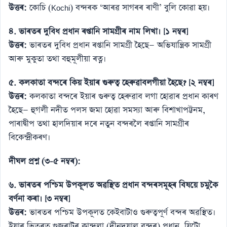
উত্তৰ:
কোচি (Kochi) বন্দৰক ‘আৰৱ সাগৰৰ ৰাণী’ বুলি কোৱা হয়।
৪. ভাৰতৰ দুবিধ প্ৰধান ৰপ্তানি সামগ্ৰীৰ নাম লিখা। [১ নম্বৰ]
উত্তৰ:
ভাৰতৰ দুবিধ প্ৰধান ৰপ্তানি সামগ্ৰী হৈছে— অভিযান্ত্ৰিক সামগ্ৰী
আৰু মুকুতা তথা বহুমূলীয়া ৰত্ন।
৫. কলকাতা বন্দৰে কিয় ইয়াৰ গুৰুত্ব হেৰুৱাবলগীয়া হৈছে? [২ নম্বৰ]
উত্তৰ:
কলকাতা বন্দৰে ইয়াৰ গুৰুত্ব হেৰুৱাব লগা হোৱাৰ প্ৰধান কাৰণ
হৈছে— হুগলী নদীত পলস জমা হোৱা সমস্যা আৰু বিশাখাপট্টনম,
পাৰাদ্বীপ তথা হালদিয়াৰ দৰে নতুন বন্দৰলৈ ৰপ্তানি সামগ্ৰীৰ
বিকেন্দ্ৰীকৰণ।
দীঘল প্ৰশ্ন (৩-৫ নম্বৰ):
৬. ভাৰতৰ পশ্চিম উপকূলত অৱস্থিত প্ৰধান বন্দৰসমূহৰ বিষয়ে চমুকৈ
বৰ্ণনা কৰা। [৩ নম্বৰ]
উত্তৰ:
ভাৰতৰ পশ্চিম উপকূলত কেইবাটাও গুৰুত্বপূৰ্ণ বন্দৰ অৱস্থিত।
ইয়াৰ ভিতৰত গুজৰাটৰ কান্দলা (দীনদয়াল বন্দৰ) প্ৰধান, যিটো