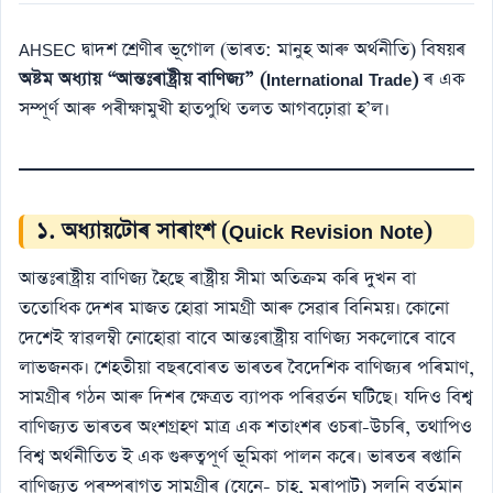
AHSEC দ্বাদশ শ্ৰেণীৰ ভূগোল (ভাৰত: মানুহ আৰু অৰ্থনীতি) বিষয়ৰ
অষ্টম অধ্যায় “আন্তঃৰাষ্ট্ৰীয় বাণিজ্য” (International Trade)
ৰ এক
সম্পূৰ্ণ আৰু পৰীক্ষামুখী হাতপুথি তলত আগবঢ়োৱা হ’ল।
১. অধ্যায়টোৰ সাৰাংশ (Quick Revision Note)
আন্তঃৰাষ্ট্ৰীয় বাণিজ্য হৈছে ৰাষ্ট্ৰীয় সীমা অতিক্ৰম কৰি দুখন বা
ততোধিক দেশৰ মাজত হোৱা সামগ্ৰী আৰু সেৱাৰ বিনিময়। কোনো
দেশেই স্বাৱলম্বী নোহোৱা বাবে আন্তঃৰাষ্ট্ৰীয় বাণিজ্য সকলোৰে বাবে
লাভজনক। শেহতীয়া বছৰবোৰত ভাৰতৰ বৈদেশিক বাণিজ্যৰ পৰিমাণ,
সামগ্ৰীৰ গঠন আৰু দিশৰ ক্ষেত্ৰত ব্যাপক পৰিৱৰ্তন ঘটিছে। যদিও বিশ্ব
বাণিজ্যত ভাৰতৰ অংশগ্ৰহণ মাত্ৰ এক শতাংশৰ ওচৰা-উচৰি, তথাপিও
বিশ্ব অৰ্থনীতিত ই এক গুৰুত্বপূৰ্ণ ভূমিকা পালন কৰে। ভাৰতৰ ৰপ্তানি
বাণিজ্যত পৰম্পৰাগত সামগ্ৰীৰ (যেনে- চাহ, মৰাপাট) সলনি বৰ্তমান