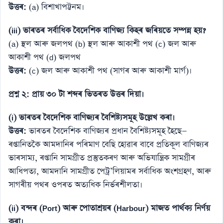
উত্তৰ:
(a) বিশাখাপট্টনম।
(iii) ভাৰতৰ সৰ্বাধিক বৈদেশিক বাণিজ্য কিহৰ জৰিয়তে সম্পন্ন হয়?
(a) স্থল আৰু জলপথ (b) স্থল আৰু আকাশী পথ (c) জল আৰু
আকাশী পথ (d) জলপথ
উত্তৰ:
(c) জল আৰু আকাশী পথ (সাগৰ আৰু আকাশী মাৰ্গ)।
প্ৰশ্ন ২: প্ৰায় ৩০ টা শব্দৰ ভিতৰত উত্তৰ দিয়া।
(i) ভাৰতৰ বৈদেশিক বাণিজ্যৰ বৈশিষ্ট্যসমূহ উল্লেখ কৰা।
উত্তৰ:
ভাৰতৰ বৈদেশিক বাণিজ্যৰ প্ৰধান বৈশিষ্ট্যসমূহ হৈছে—
ৰপ্তানিতকৈ আমদানিৰ পৰিমাণ বেছি হোৱাৰ বাবে প্ৰতিকূল বাণিজ্যৰ
ভাৰসাম্য, ৰপ্তানি সামগ্ৰীত প্ৰস্তুতকৰণ আৰু অভিযান্ত্ৰিক সামগ্ৰীৰ
আধিপত্য, আমদানি সামগ্ৰীত পেট্ৰ’লিয়ামৰ সৰ্বাধিক অংশগ্ৰহণ, আৰু
সাগৰীয় পথৰ ওপৰত অত্যধিক নিৰ্ভৰশীলতা।
(ii) বন্দৰ (Port) আৰু পোতাশ্ৰয়ৰ (Harbour) মাজত পাৰ্থক্য নিৰ্ণয়
কৰা।