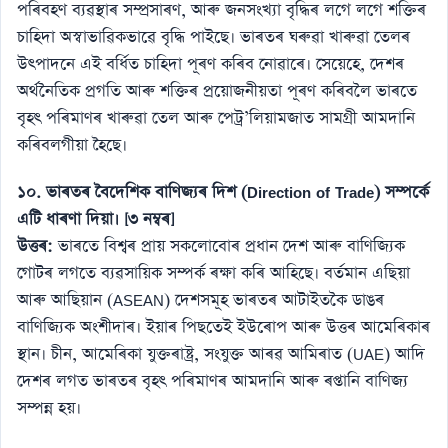
পৰিবহণ ব্যৱস্থাৰ সম্প্ৰসাৰণ, আৰু জনসংখ্যা বৃদ্ধিৰ লগে লগে শক্তিৰ
চাহিদা অস্বাভাৱিকভাৱে বৃদ্ধি পাইছে। ভাৰতৰ ঘৰুৱা খাৰুৱা তেলৰ
উৎপাদনে এই বৰ্ধিত চাহিদা পূৰণ কৰিব নোৱাৰে। সেয়েহে, দেশৰ
অৰ্থনৈতিক প্ৰগতি আৰু শক্তিৰ প্ৰয়োজনীয়তা পূৰণ কৰিবলৈ ভাৰতে
বৃহৎ পৰিমাণৰ খাৰুৱা তেল আৰু পেট্ৰ’লিয়ামজাত সামগ্ৰী আমদানি
কৰিবলগীয়া হৈছে।
১০. ভাৰতৰ বৈদেশিক বাণিজ্যৰ দিশ (Direction of Trade) সম্পৰ্কে
এটি ধাৰণা দিয়া। [৩ নম্বৰ]
উত্তৰ:
ভাৰতে বিশ্বৰ প্ৰায় সকলোবোৰ প্ৰধান দেশ আৰু বাণিজ্যিক
গোটৰ লগতে ব্যৱসায়িক সম্পৰ্ক ৰক্ষা কৰি আহিছে। বৰ্তমান এছিয়া
আৰু আছিয়ান (ASEAN) দেশসমূহ ভাৰতৰ আটাইতকৈ ডাঙৰ
বাণিজ্যিক অংশীদাৰ। ইয়াৰ পিছতেই ইউৰোপ আৰু উত্তৰ আমেৰিকাৰ
স্থান। চীন, আমেৰিকা যুক্তৰাষ্ট্ৰ, সংযুক্ত আৰৱ আমিৰাত (UAE) আদি
দেশৰ লগত ভাৰতৰ বৃহৎ পৰিমাণৰ আমদানি আৰু ৰপ্তানি বাণিজ্য
সম্পন্ন হয়।