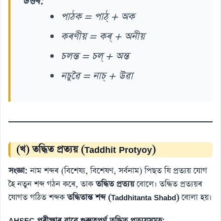
উত্তৰ:
পাঠক = পাঠ্ + অক
কৰণীয় = কৰ্ + অনীয়
চলন্ত = চল্ + অন্ত
নচুৱৈ = নাচ্ + উৱা
(খ) তদ্ধিত প্ৰত্যয় (Taddhit Protyoy)
সংজ্ঞা:
নাম শব্দৰ (বিশেষ্য, বিশেষণ, সৰ্বনাম) পিছত যি প্ৰত্যয় যোগ
হৈ নতুন শব্দ গঠন কৰে, তাক
তদ্ধিত প্ৰত্যয়
বোলে। তদ্ধিত প্ৰত্যয়ৰ
যোগত গঠিত শব্দক
তদ্ধিতান্ত শব্দ (Taddhitanta Shabd)
বোলা হয়।
AHSEC পৰীক্ষাৰ বাবে গুৰুত্বপূৰ্ণ তদ্ধিত প্ৰত্যয়সমূহ: