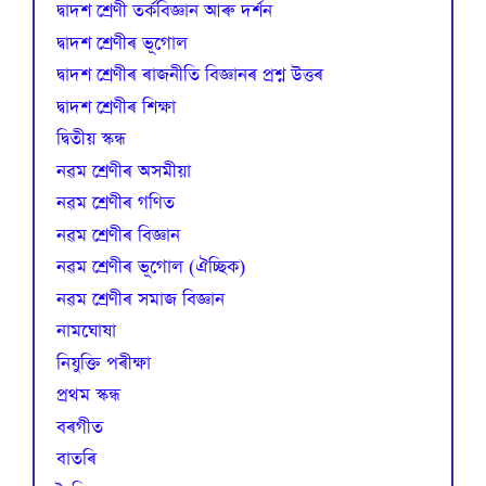
দ্বাদশ শ্ৰেণী তৰ্কবিজ্ঞান আৰু দৰ্শন
দ্বাদশ শ্ৰেণীৰ ভূগোল
দ্বাদশ শ্ৰেণীৰ ৰাজনীতি বিজ্ঞানৰ প্ৰশ্ন উত্তৰ
দ্বাদশ শ্ৰেণীৰ শিক্ষা
দ্বিতীয় স্কন্ধ
নৱম শ্ৰেণীৰ অসমীয়া
নৱম শ্ৰেণীৰ গণিত
নৱম শ্ৰেণীৰ বিজ্ঞান
নৱম শ্ৰেণীৰ ভূগোল (ঐচ্ছিক)
নৱম শ্ৰেণীৰ সমাজ বিজ্ঞান
নামঘোষা
নিযুক্তি পৰীক্ষা
প্রথম স্কন্ধ
বৰগীত
বাতৰি