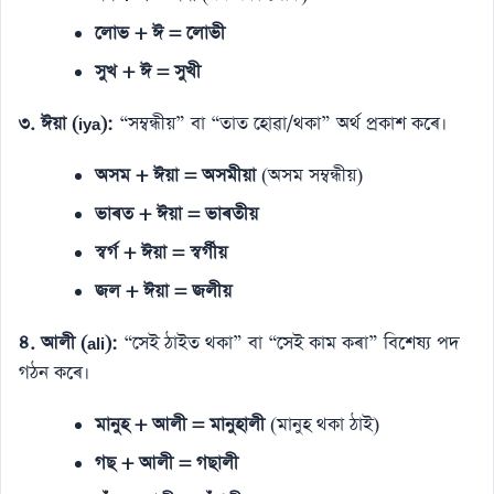
লোভ + ঈ = লোভী
সুখ + ঈ = সুখী
৩. ঈয়া (iya):
“সম্বন্ধীয়” বা “তাত হোৱা/থকা” অৰ্থ প্ৰকাশ কৰে।
অসম + ঈয়া = অসমীয়া
(অসম সম্বন্ধীয়)
ভাৰত + ঈয়া = ভাৰতীয়
স্বৰ্গ + ঈয়া = স্বৰ্গীয়
জল + ঈয়া = জলীয়
৪. আলী (ali):
“সেই ঠাইত থকা” বা “সেই কাম কৰা” বিশেষ্য পদ
গঠন কৰে।
মানুহ + আলী = মানুহালী
(মানুহ থকা ঠাই)
গছ + আলী = গছালী