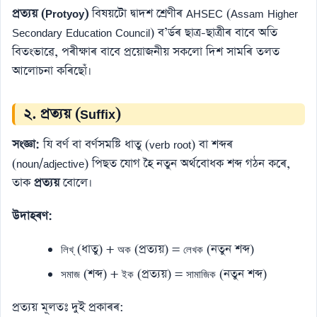
প্ৰত্যয় (Protyoy)
বিষয়টো দ্বাদশ শ্ৰেণীৰ AHSEC (Assam Higher
Secondary Education Council) ব’ৰ্ডৰ ছাত্ৰ-ছাত্ৰীৰ বাবে অতি
বিতংভাৱে, পৰীক্ষাৰ বাবে প্ৰয়োজনীয় সকলো দিশ সামৰি তলত
আলোচনা কৰিছোঁ।
২. প্ৰত্যয় (Suffix)
সংজ্ঞা:
যি বৰ্ণ বা বৰ্ণসমষ্টি ধাতু (verb root) বা শব্দৰ
(noun/adjective) পিছত যোগ হৈ নতুন অৰ্থবোধক শব্দ গঠন কৰে,
তাক
প্ৰত্যয়
বোলে।
উদাহৰণ:
(ধাতু) +
(প্ৰত্যয়) =
(নতুন শব্দ)
লিখ্
অক
লেখক
(শব্দ) +
(প্ৰত্যয়) =
(নতুন শব্দ)
সমাজ
ইক
সামাজিক
প্ৰত্যয় মূলতঃ দুই প্ৰকাৰৰ: