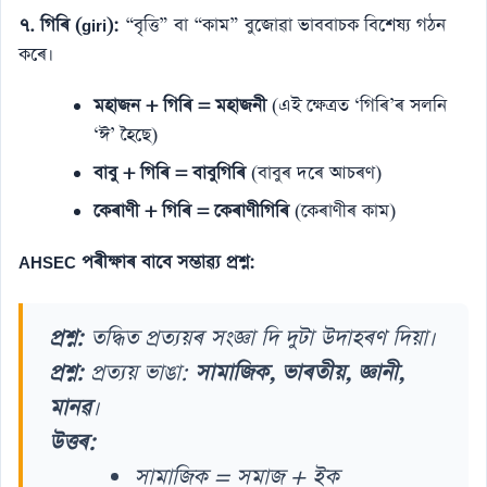
৭. গিৰি (giri):
“বৃত্তি” বা “কাম” বুজোৱা ভাববাচক বিশেষ্য গঠন
কৰে।
মহাজন + গিৰি = মহাজনী
(এই ক্ষেত্ৰত ‘গিৰি’ৰ সলনি
‘ঈ’ হৈছে)
বাবু + গিৰি = বাবুগিৰি
(বাবুৰ দৰে আচৰণ)
কেৰাণী + গিৰি = কেৰাণীগিৰি
(কেৰাণীৰ কাম)
AHSEC পৰীক্ষাৰ বাবে সম্ভাৱ্য প্ৰশ্ন:
প্ৰশ্ন:
তদ্ধিত প্ৰত্যয়ৰ সংজ্ঞা দি দুটা উদাহৰণ দিয়া।
প্ৰশ্ন:
প্ৰত্যয় ভাঙা:
সামাজিক, ভাৰতীয়, জ্ঞানী,
মানৱ
।
উত্তৰ:
সামাজিক = সমাজ + ইক