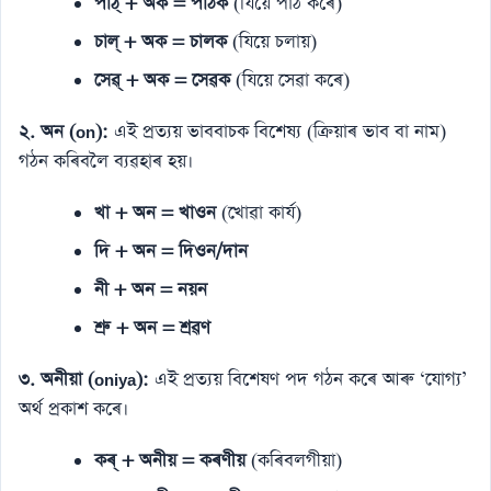
পাঠ্ + অক = পাঠক
(যিয়ে পাঠ কৰে)
চাল্ + অক = চালক
(যিয়ে চলায়)
সেৱ্ + অক = সেৱক
(যিয়ে সেৱা কৰে)
২. অন (on):
এই প্ৰত্যয় ভাববাচক বিশেষ্য (ক্ৰিয়াৰ ভাব বা নাম)
গঠন কৰিবলৈ ব্যৱহাৰ হয়।
খা + অন = খাওন
(খোৱা কাৰ্য)
দি + অন = দিওন/দান
নী + অন = নয়ন
শ্ৰু + অন = শ্ৰৱণ
৩. অনীয়া (oniya):
এই প্ৰত্যয় বিশেষণ পদ গঠন কৰে আৰু ‘যোগ্য’
অৰ্থ প্ৰকাশ কৰে।
কৰ্ + অনীয় = কৰণীয়
(কৰিবলগীয়া)