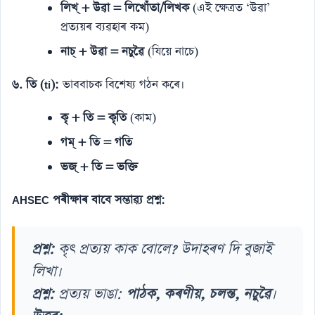
লিখ্ + উৱা = লিখোঁতা/লিখক
(এই ক্ষেত্ৰত ‘উৱা’
প্ৰত্যয়ৰ ব্যৱহাৰ কম)
নাচ্ + উৱা = নচুৱৈ
(যিয়ে নাচে)
৬. তি (ti):
ভাববাচক বিশেষ্য গঠন কৰে।
কৃ + তি = কৃতি
(কাম)
গম্ + তি = গতি
ভজ্ + তি = ভক্তি
AHSEC পৰীক্ষাৰ বাবে সম্ভাৱ্য প্ৰশ্ন:
প্ৰশ্ন:
কৃৎ প্ৰত্যয় কাক বোলে? উদাহৰণ দি বুজাই
লিখা।
প্ৰশ্ন:
প্ৰত্যয় ভাঙা:
পাঠক, কৰণীয়, চলন্ত, নচুৱৈ
।