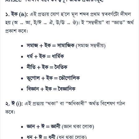
১. ইক (ik):
এই প্ৰত্যয় যোগ হ’লে মূল শব্দৰ প্ৰথম স্বৰবৰ্ণটো দীঘল
হয় (অ → আ, ই/ঈ → ঐ, উ/ঊ → ঔ)। ই “সম্বন্ধীয়” বা “জ্ঞাত” অৰ্থ
প্ৰকাশ কৰে।
সমাজ + ইক = সামাজিক
(সমাজ সম্বন্ধীয়)
ধৰ্ম + ইক = ধাৰ্মিক
নীতি + ইক = নৈতিক
ভূগোল + ইক = ভৌগোলিক
বিজ্ঞান + ইক = বৈজ্ঞানিক
২. ঈ (i):
এই প্ৰত্যয় “থকা” বা “অধিকাৰী” অৰ্থত বিশেষণ গঠন
কৰে।
জ্ঞান + ঈ = জ্ঞানী
(জ্ঞান থকা লোক)
ধন + ঈ = ধনী
(ধন থকা লোক)