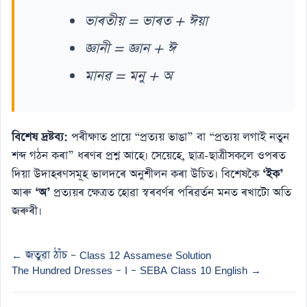
ভাৰতীয় = ভাৰত + ঈয়া
জ্ঞানী = জ্ঞান + ঈ
মানৱ = মনু + অ
বিশেষ দ্ৰষ্টব্য:
পৰীক্ষাত প্ৰায়ে “প্ৰত্যয় ভাঙা” বা “প্ৰত্যয় লগাই নতুন
শব্দ গঠন কৰা” ধৰণৰ প্ৰশ্ন আহে। সেয়েহে, ছাত্ৰ-ছাত্ৰীসকলে ওপৰত
দিয়া উদাহৰণসমূহ ভালদৰে অনুশীলন কৰা উচিত। বিশেষকৈ
‘ইক’
আৰু
‘অ’
প্ৰত্যয়ৰ ক্ষেত্ৰত হোৱা স্বৰবৰ্ণৰ পৰিৱৰ্তন মনত ৰখাটো অতি
জৰুৰী।
← জতুৱা ঠাঁচ – Class 12 Assamese Solution
The Hundred Dresses – I – SEBA Class 10 English →