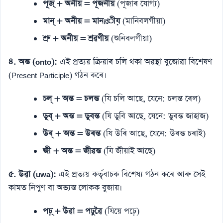
পূজ্ + অনীয় = পূজনীয়
(পূজাৰ যোগ্য)
মান্ + অনীয় = মানನীয়
(মানিবলগীয়া)
শ্ৰু + অনীয় = শ্ৰৱণীয়
(শুনিবলগীয়া)
৪. অন্ত (onto):
এই প্ৰত্যয় ক্ৰিয়াৰ চলি থকা অৱস্থা বুজোৱা বিশেষণ
(Present Participle) গঠন কৰে।
চল্ + অন্ত = চলন্ত
(যি চলি আছে, যেনে: চলন্ত ৰেল)
ডুব্ + অন্ত = ডুবন্ত
(যি ডুবি আছে, যেনে: ডুবন্ত জাহাজ)
উৰ্ + অন্ত = উৰন্ত
(যি উৰি আছে, যেনে: উৰন্ত চৰাই)
জী + অন্ত = জীৱন্ত
(যি জীয়াই আছে)
৫. উৱা (uwa):
এই প্ৰত্যয় কৰ্তৃবাচক বিশেষ্য গঠন কৰে আৰু সেই
কামত নিপুণ বা অভ্যস্ত লোকক বুজায়।
পঢ়্ + উৱা = পঢ়ুৱৈ
(যিয়ে পঢ়ে)