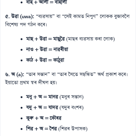
বাঁহ + আলী = বাঁহালী
৫. উৱা (uwa):
“ব্যৱসায়” বা “সেই কামত নিপুণ” লোকক বুজাবলৈ
বিশেষ্য পদ গঠন কৰে।
মাছ + উৱা = মাছুৱৈ
(মাছৰ ব্যৱসায় কৰা লোক)
নাও + উৱা = নাৱৰীয়া
কাঠ + উৱা = কাঠুৱা
৬. অ (a):
“তাৰ সন্তান” বা “তাৰ সৈতে সম্বন্ধিত” অৰ্থ প্ৰকাশ কৰে।
ইয়াতো প্ৰথম স্বৰ দীঘল হয়।
মনু + অ = মানৱ
(মনুৰ সন্তান)
যদু + অ = যাদৱ
(যদুৰ বংশৰ)
কুৰু + অ = কৌৰৱ
শিৱ + অ = শৈৱ
(শিৱৰ উপাসক)