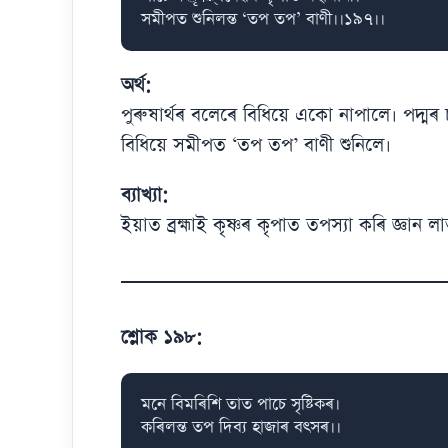
সমীপত শুনিলন্ত ‘তপ তপ’ বাণী।।১৯৭।।
অৰ্থ:
পুৰুষাৰ্থৰ বলেৰে বিধিয়ে একো নাপালে। পদ্ম
বিধিয়ে সমীপত ‘তপ তপ’ বাণী শুনিলে।
ব্যাখ্যা:
ইয়াত ব্ৰহ্মাই কৃষ্ণৰ কৃপাত তপস্যা কৰি জ্ঞান 
শ্লোক ১৯৮:
মনে বিমৰিশি তাত পাচে সৃষ্টিকৰ।

কৰিলন্ত তপ দিব্য হাজাৰ বৎসৰ।।
