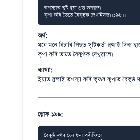
তপস্যাত তুষ্ট হুয়া প্ৰভু ভগৱন্ত।

কৃপা কৰি তৈতে বৈকুণ্ঠক দেখাইলন্ত।।১৯৮।।
অৰ্থ:
মনে মনে বিচাৰি পিছত সৃষ্টিকৰ্তা ব্ৰহ্মাই দিব্য
কৃপা কৰি তাতে বৈকুণ্ঠক দেখুৱালে।
ব্যাখ্যা:
ইয়াত ব্ৰহ্মাই তপস্যা কৰি কৃষ্ণৰ কৃপাত বৈকুণ্ঠ
শ্লোক ১৯৯:
বৈকুণ্ঠ নগৰ যেন শুনা পৰীক্ষিত।
