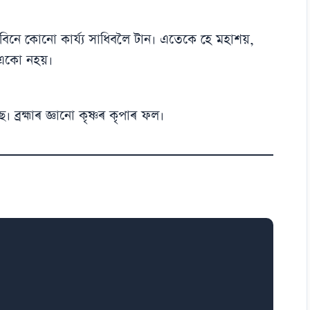
ৃপা বিনে কোনো কাৰ্য্য সাধিবলৈ টান। এতেকে হে মহাশয়,
থ একো নহয়।
ে। ব্ৰহ্মাৰ জ্ঞানো কৃষ্ণৰ কৃপাৰ ফল।