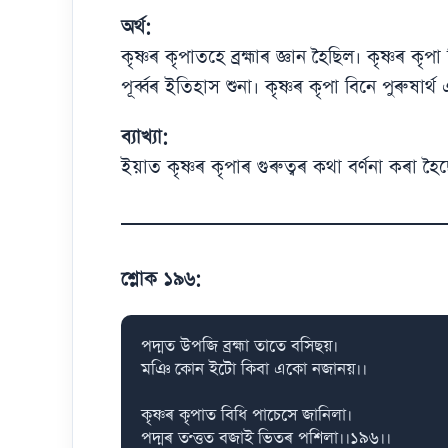
অৰ্থ:
কৃষ্ণৰ কৃপাতহে ব্ৰহ্মাৰ জ্ঞান হৈছিল। কৃষ্ণৰ ক
পূৰ্ব্বৰ ইতিহাস শুনা। কৃষ্ণৰ কৃপা বিনে পুৰুষাৰ্
ব্যাখ্যা:
ইয়াত কৃষ্ণৰ কৃপাৰ গুৰুত্বৰ কথা বৰ্ণনা কৰা হৈছ
শ্লোক ১৯৬:
পদ্মত উপজি ব্ৰহ্মা তাতে বসিছয়।

মঞি কোন ইটো কিবা একো নজানয়।।

কৃষ্ণৰ কৃপাত বিধি পাচেসে জানিলা।

পদ্মৰ তণ্ত্তত বজাই ভিতৰ পশিলা।।১৯৬।।