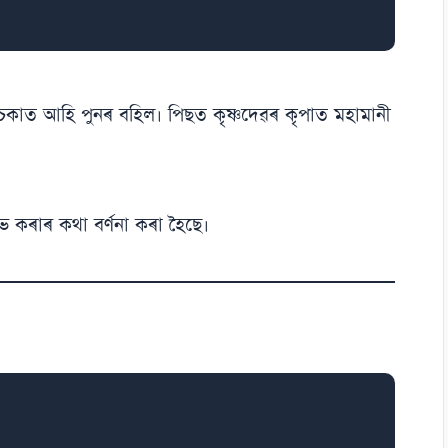
ৰ চকাত আহি পুনৰ বহিল। পিছত কৃষ্ণদেৱৰ কৃপাত মহামানী
লাভ কৰাৰ কথা বৰ্ণনা কৰা হৈছে।