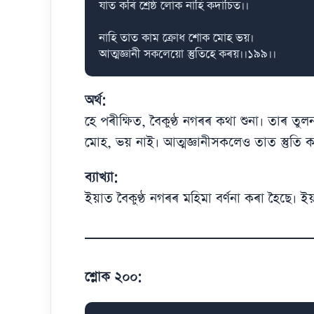
যাত কৰি শ্ৰেষ্ঠ লোক নাহি কদাচিত।।

নাহি তাত কাম ক্ৰোধ শোক মোহ ভয়।

আত্মজ্ঞানী সকলেয়ো স্তুতিহে কৰয়।।১৯৯।।
অৰ্থ:
হে পৰীক্ষিত, বৈকুণ্ঠ নগৰৰ কথা শুনা। তাৰ তু
মোহ, ভয় নাই। আত্মজ্ঞানীসকলেও তাত স্তুতি 
ব্যাখ্যা:
ইয়াত বৈকুণ্ঠ নগৰৰ মহিমা বৰ্ণনা কৰা হৈছে। ই
শ্লোক ২০০: