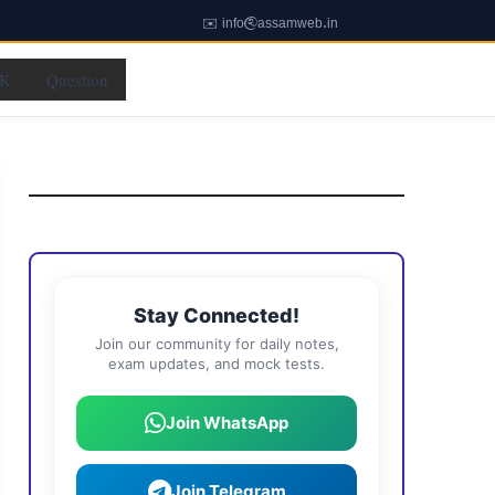
✉️ info@assamweb.in
K
Question
Stay Connected!
Join our community for daily notes,
exam updates, and mock tests.
Join WhatsApp
Join Telegram