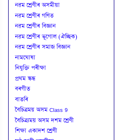
নৱম শ্ৰেণীৰ অসমীয়া
নৱম শ্ৰেণীৰ গণিত
নৱম শ্ৰেণীৰ বিজ্ঞান
নৱম শ্ৰেণীৰ ভূগোল (ঐচ্ছিক)
নৱম শ্ৰেণীৰ সমাজ বিজ্ঞান
নামঘোষা
নিযুক্তি পৰীক্ষা
প্রথম স্কন্ধ
বৰগীত
বাতৰি
বৈচিত্রময় অসম Class 9
বৈচিত্র্যময় অসম দশম শ্ৰেণী
শিক্ষা একাদশ শ্ৰেণী