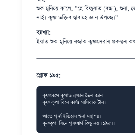
শুক মুনিয়ে ক’লে, “হে বিষ্ণুৰাত (ৰজা), শুনা, 
নাই। কৃষ্ণ ভক্তিৰ দ্বাৰাহে জ্ঞান উপজে।”
ব্যাখ্যা:
ইয়াত শুক মুনিয়ে ৰজাক কৃষ্ণসেৱাৰ গুৰুত্বৰ কথ
শ্লোক ১৯৫:
কৃষ্ণৰেসে কৃপাত ব্ৰহ্মাৰ ভৈল জ্ঞান।

কৃষ্ণ কৃপা বিনে কাৰ্য্য সাধিবাক টান।।

আতে পূৰ্ব্ব ইতিহাস শুনা মহাশয়।

কৃষ্ণকৃপা বিনে পুৰুষাৰ্থ কিছু নয়।।১৯৫।।