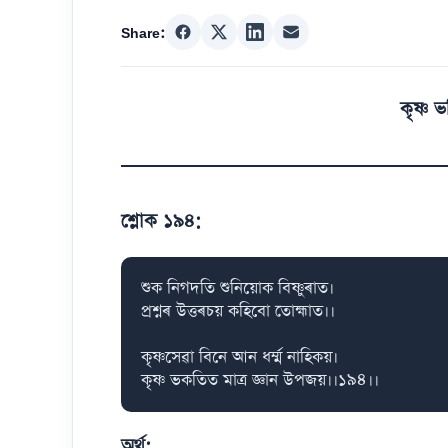
Share:
কৃষ্ণ ভ
শ্লোক ১৯৪:
শুক নিগদতি শুনিয়োক বিষ্ণুৰাত।

প্ৰশ্নৰ উত্তৰচয় কহিবো তোহ্মাত।।

কৃষ্ণসেৱা বিনে আন ধৰ্ম্ম নাহিকয়।

কৃষ্ণ ভকতিত মাত্ৰ জ্ঞান উপজয়।।১৯৪।।
অৰ্থ: