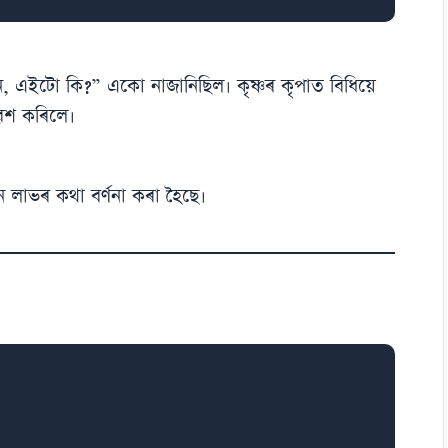
ন, এইটো কি?” একো নাজানিছিল। কৃষ্ণৰ কৃপাত বিধিয়ে
েশ কৰিলে।
্ঞান লাভৰ কথা বৰ্ণনা কৰা হৈছে।