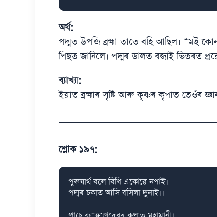
অৰ্থ:
পদ্মত উপজি ব্ৰহ্মা তাতে বহি আছিল। “মই কো
পিছত জানিলে। পদ্মৰ ডালত বজাই ভিতৰত প্ৰৱ
ব্যাখ্যা:
ইয়াত ব্ৰহ্মাৰ সৃষ্টি আৰু কৃষ্ণৰ কৃপাত তেওঁৰ জ
শ্লোক ১৯৭:
পুৰুষাৰ্থ বলে বিধি একোৱে নপাই।

পদ্মৰ চকাত আসি বসিলা দুনাই।।

পাচে কृष্ণদেৱৰ কৃপাত মহামানী।
