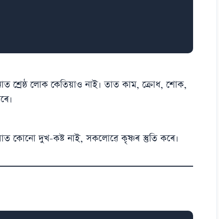
লনাত শ্ৰেষ্ঠ লোক কেতিয়াও নাই। তাত কাম, ক্ৰোধ, শোক,
কৰে।
য়াত কোনো দুখ-কষ্ট নাই, সকলোৱে কৃষ্ণৰ স্তুতি কৰে।