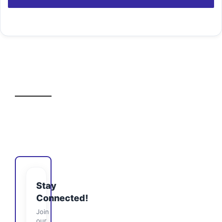
Stay
Connected!
Join
our