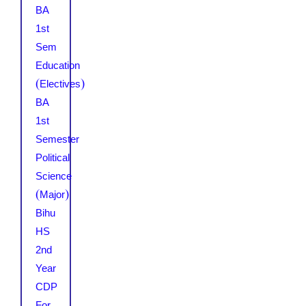
BA
1st
Sem
Education
(Electives)
BA
1st
Semester
Political
Science
(Major)
Bihu
HS
2nd
Year
CDP
For