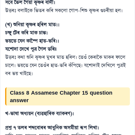
সবে ভৈল গৈয়া কৃষ্ণৰ বাদী।
উত্তৰঃ বলাইকে ভিতৰ কৰি সকলাে গােপ-শিশু কৃষ্ণৰ গুচৰীয়া হল।
(খ) শুনিয়া কৃষ্ণৰ হৰিল মাত।।
চক্ষু টেৰ কৰি মাক চান্ত।
ভয়তে যেন কাম্পৈ হাত-ভৰি।।
যশােদা দেখে পুত্র গৈল ডৰি৷৷
উত্তৰঃ কথা শুনি কৃষ্ণৰ মুখৰ মাত হৰিল। তেওঁ কেৰাকৈ মাকৰ ফালে
চালে। ভয়তে যেন তেওঁৰ হাত-ভৰি কঁপিছে। যশােদাই দেখিলে পুত্ৰই
বৰ ভয় খাইছে।
Class 8 Assamese Chapter 15 question
answer
খ-ভাষা অধ্যয়ন (ব্যৱহাৰিক ব্যাকৰণ)।
প্রশ্ন ৭ তলৰ শব্দবােৰৰ আধুনিক অসমীয়া ৰূপ লিখা।