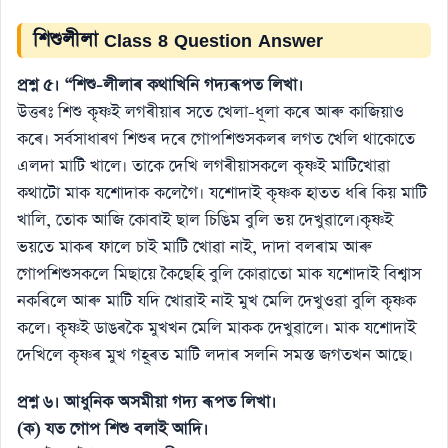
শিশুলীলা Class 8 Question Answer
প্রশ্ন ৫। “শিশু-লীলাৰ কথাখিনি গদ্যৰূপত লিখা।
উত্তৰঃ শিশু কৃষ্ণই লগৰীয়াৰ সতে খেলা-ধূলা কৰে আৰু কাজিয়াও
কৰে। সৰ্বসাধাৰণ শিশুৰ দৰে গােপশিশুসকলৰ লগত খেলি থাকোতে
এলদা মাটি খালে। তাকে দেখি লগৰীয়াসকলে কৃষ্ণই মাটিখােৱা
কথাটো মাক যশােদাক কলেগৈ। যশােদাই কৃষ্ণক হাতত ধৰি কিয় মাটি
খালি, তােক আজি কোবাই ছাল চিঙিম বুলি ভয় দেখুৱালে।কৃষ্ণই
ভয়তে মাকৰ ফালে চাই মাটি খােৱা নাই, দাদা বলৰাম আৰু
গােপশিশুসকলে মিছায়ে কৈছেহি বুলি কোৱাতাে মাক যশােদাই বিশ্বাস
নকৰিলে আৰু মাটি যদি খােৱাই নাই মুখ মেলি দেখুওৱা বুলি কৃষ্ণক
কলে। কৃষ্ণই ডাঙৰকৈ মুখখন মেলি মাকক দেখুৱালে। মাক যশােদাই
দেখিলে কৃষ্ণৰ মুখ গহূৰত মাটি লদাৰ সলনি সমস্ত জগতখন আছে।
প্রশ্ন ৬। আধুনিক অসমীয়া গদ্য ৰূপত লিখা।
(ক) যত গােপ শিশু বলাই আদি।