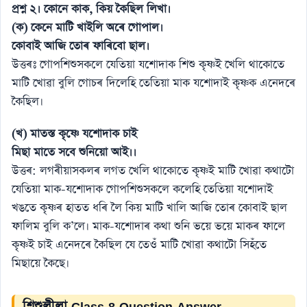
প্রশ্ন ২। কোনে কাক, কিয় কৈছিল লিখা।
(ক) কেনে মাটি খাইলি অৰে গােপাল।
কোবাই আজি তােৰ ফাৰিবাে ছাল।
উত্তৰঃ গােপশিশুসকলে যেতিয়া যশােদাক শিশু কৃষ্ণই খেলি থাকোতে
মাটি খােৱা বুলি গােচৰ দিলেহি তেতিয়া মাক যশােদাই কৃষ্ণক এনেদৰে
কৈছিল।
(খ) মাতস্ত কৃষ্ণে যশােদাক চাই
মিছা মাতে সবে শুনিয়াে আই।।
উত্তৰ: লগৰীয়াসকলৰ লগত খেলি থাকোতে কৃষ্ণই মাটি খােৱা কথাটো
যেতিয়া মাক-যশােদাক গােপশিশুসকলে কলেহি তেতিয়া যশােদাই
খঙতে কৃষ্ণৰ হাতত ধৰি লৈ কিয় মাটি খালি আজি তােৰ কোবাই ছাল
ফালিম বুলি ক’লে। মাক-যশােদাৰ কথা শুনি ভয়ে ভয়ে মাকৰ ফালে
কৃষ্ণই চাই এনেদৰে কৈছিল যে তেওঁ মাটি খােৱা কথাটো সিহঁতে
মিছায়ে কৈছে।
শিশুলীলা Class 8 Question Answer