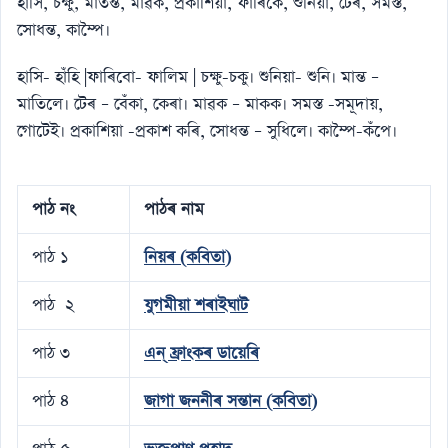
হাসি, চক্ষু, মাতন্ত, মাৱক, প্রকাশিয়া, ফাৰিকে, শুনিয়া, টেৰ, সমস্ত,
সােধন্ত, কাম্পৈ।
হাসি- হাঁহি |ফাৰিবাে- ফালিম | চক্ষু-চকু। শুনিয়া- শুনি। মান্ত –
মাতিলে। টেৰ – বেঁকা, কেৰা। মাৱক – মাকক। সমস্ত -সমূদায়,
গােটেই। প্রকাশিয়া -প্ৰকাশ কৰি, সােধন্ত – সুধিলে। কাম্পৈ-কঁপে।
পাঠ নং
পাঠৰ নাম
পাঠ ১
নিয়ৰ (কবিতা)
পাঠ ২
যুগমীয়া শৰাইঘাট
পাঠ ৩
এন্ ফ্রাংকৰ ডায়েৰি
পাঠ ৪
জাগা জননীৰ সন্তান (কবিতা)