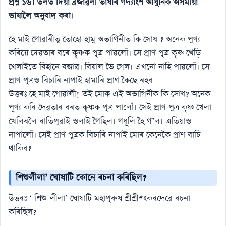
প্রশ্ন ১৬। তলত দিয়া ব্ৰজাৱলী ভাষাৰ গদ্যাংশ আধুনিক অসমীয়া
ভাষালৈ অনুবাদ কৰা।
হে মাই গােৱাৰীতু তােহাে হামু অভাগিনীত কি সোধ ? অনেক পুণ্য
কৰিয়ে দেৱতাৰ বৰে কৃষ্ণক পুত্র পাৱলোঁ। সে প্রাণ পুত্র কৃষ্ণ খেড়ি
খেলাইতে বিহানে বজাৱ। বিয়াল ভৈ গেল। এখনাে নাহি পাৱলোঁ। সে
প্রাণ পুত্রও বিচাৰি নাপাই হামাৰি প্ৰাণ কৈছে ৰহব
উত্তৰঃ হে মাই গােৱালী! তই মােক এই অভাগিনীক কি সােধ? অনেক
পূণ্য কৰি দেৱতাৰ বৰত কৃষ্ণক পুত্র পালোঁ। সেই প্রাণ পুত্র কৃষ্ণ খেলা
খেলিবলৈ ৰাতিপুৱাই ওলাই গৈছিল। গধূলি হৈ গ’ল। এতিয়াও
নাপালোঁ। সেই প্রাণ পুত্ৰক বিচাৰি নাপাই মােৰ কেনেকৈ প্রাণ বাচি
থাকিব?
শিশুলীলা’ ঘােষাটি কোনে ৰচনা কৰিছিল?
উত্তৰঃ ‘ শিশু-লীলা’ ঘােষাটি মহাপুৰুষ শ্ৰীশ্ৰীশংকৰদেৱে ৰচনা
কৰিছিল?