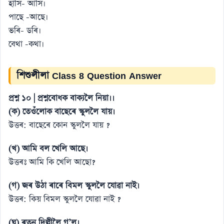
হাসি- আসি।
পাছে -আছে।
ভৰি- ডৰি।
বেথা -কথা।
শিশুলীলা Class 8 Question Answer
প্রশ্ন ১০ | প্রশ্নবোধক বাক্যলৈ নিয়া।।
(ক) তেওঁলােক বাছেৰে স্কুললৈ যায়।
উত্তৰ: বাছেৰে কোন স্কুললৈ যায় ?
(খ) আমি বল খেলি আছে।
উত্তৰঃ আমি কি খেলি আছাে?
(গ) জৰ উঠা ৰাৰে বিমল স্কুললৈ যােৱা নাই।
উত্তৰ: কিয় বিমল স্কুললৈ যােৱা নাই ?
(ঘ) ৰতন দিল্লীলৈ গ’ল।