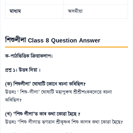
মাধ্যম
অসমীয়া
শিশুলীলা Class 8 Question Answer
ক-পাঠভিত্তিক ক্রিয়াকলাপ।
প্রশ্ন ১। উত্তৰ দিয়া ।
(ক) শিশুলীলা’ ঘােষাটি কোনে ৰচনা কৰিছিল?
উত্তৰঃ ‘ শিশু-লীলা’ ঘােষাটি মহাপুৰুষ শ্ৰীশ্ৰীশংকৰদেৱে ৰচনা
কৰিছিল?
(খ) “শিশু লীলা’ত কাৰ কথা কোৱা হৈছে ?
উত্তৰঃ “শিশু লীলাত ভগৱান শ্ৰীকৃষ্ণৰ শিশু কালৰ কথা কোৱা হৈছে?