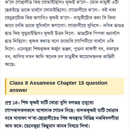
ক’লে গােহালীত কিয় সােমাইছিলি? কৃষ্ণই ক’লে— মােৰ দামুৰী এটা
হেৰাইছে তাকে চাবলৈ সােমাইছিলাে। গােৱালীয়ে ক’লে— শুই থকা
কেচুৱাটোক কিয় জগালি? কৃষ্ণই ক’লে— দামুৰীটোৰ কথা সি কিবা
জানে নেকি তাকে সুধিবলৈ জগালাে। গােৱালীয়ে সুধিলে— দধিৰ ভাণ্ডত
হাত কিয় সুমুৱাইছিল? কৃষ্ণই উত্তৰ দিলে- ভাণ্ডটোৰ পিপৰা গুচাবলৈ
হাত দিছিলে। কৃষ্ণৰ কথাত বলে নােৱাৰি গােপিনীয়ে যাবলৈ এৰি
দিলে। এনেকুৱা শিশুকৃষ্ণৰ অর্জুন ভঞ্জন, পুতনা ৰাক্ষসী বধ, বকাসুৰ
বধ, কালিয় দমন আদি অনেক চল চাতুৰীৰ আমােদজনক কাহিনী
আছে।
Class 8 Assamese Chapter 15 question
answer
প্রশ্ন ১৪। শিশু কৃষ্ণই মাটি খােৱা বুলি বলভদ্র প্রমুখ্যে
গােপৰালকসকলে যশােদাক গােচৰ দিছে। বালককৃষ্ণই মাটি খােৱাৰ
দৰে সাধাৰণ ল’ৰা-ছােৱালীয়েও শিশু অবস্থাত বিভিন্ন নকৰিবলগীয়া
কাম কৰে। তেনেকুৱা কিছুমান কামৰ বিষয়ে লিখা।