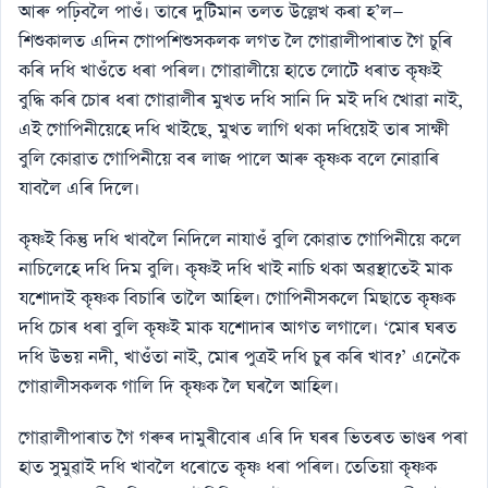
আৰু পঢ়িবলৈ পাওঁ। তাৰে দুটিমান তলত উল্লেখ কৰা হ’ল—
শিশুকালত এদিন গােপশিশুসকলক লগত লৈ গােৱালীপাৰাত গৈ চুৰি
কৰি দধি খাওঁতে ধৰা পৰিল। গােৱালীয়ে হাতে লােটে ধৰাত কৃষ্ণই
বুদ্ধি কৰি চোৰ ধৰা গােৱালীৰ মুখত দধি সানি দি মই দধি খােৱা নাই,
এই গােপিনীয়েহে দধি খাইছে, মুখত লাগি থকা দধিয়েই তাৰ সাক্ষী
বুলি কোৱাত গােপিনীয়ে বৰ লাজ পালে আৰু কৃষ্ণক বলে নােৱাৰি
যাবলৈ এৰি দিলে।
কৃষ্ণই কিন্তু দধি খাবলৈ নিদিলে নাযাওঁ বুলি কোৱাত গােপিনীয়ে কলে
নাচিলেহে দধি দিম বুলি। কৃষ্ণই দধি খাই নাচি থকা অৱস্থাতেই মাক
যশােদাই কৃষ্ণক বিচাৰি তালৈ আহিল। গােপিনীসকলে মিছাতে কৃষ্ণক
দধি চোৰ ধৰা বুলি কৃষ্ণই মাক যশােদাৰ আগত লগালে। ‘মােৰ ঘৰত
দধি উভয় নদী, খাওঁতা নাই, মােৰ পুত্ৰই দধি চুৰ কৰি খাব?’ এনেকৈ
গােৱালীসকলক গালি দি কৃষ্ণক লৈ ঘৰলৈ আহিল।
গােৱালীপাৰাত গৈ গৰুৰ দামুৰীবােৰ এৰি দি ঘৰৰ ভিতৰত ভাণ্ডৰ পৰা
হাত সুমুৱাই দধি খাবলৈ ধৰোতে কৃষ্ণ ধৰা পৰিল। তেতিয়া কৃষ্ণক