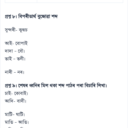
প্রশ্ন ৮। বিপৰীতার্থ বুজোৱা শব্দ
সুন্দৰী- কুন্ধচ
আই- বােপাই
দাদা – বৌ।
ভাই – ভনী।
নাৰী – নৰ।
প্রশ্ন ৯। শেষৰ ধ্বনিৰ মিল থকা শব্দ পাঠৰ পৰা বিচাৰি লিখা।
চাই- কোবাই।
আদি- বাদী।
মাটি– ঘাটি।
মাতি – আতি।