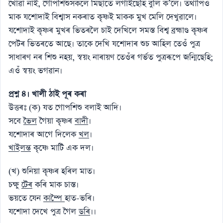
খােৱা নাই, গােপশিশুসকলে মিছাতে লগাইছেহি বুলি ক’লে। তথাপিও
মাক যশােদাই বিশ্বাস নকৰাত কৃষ্ণই মাকক মুখ মেলি দেখুৱালে।
যশােদাই কৃষ্ণৰ মুখৰ ভিতৰলৈ চাই দেখিলে সমস্ত বিশ্ব ব্রহ্মাণ্ড কৃষ্ণৰ
পেটৰ ভিতৰতে আছে। তাকে দেখি যশােদাৰ শুচ আহিল তেওঁ পুত্র
সাধাৰণ নৰ শিশু নহয়, স্বয়ং নাৰায়ণ তেওঁৰ গৰ্ভত পুত্ৰৰূপে জন্মিছেহি;
এওঁ স্বয়ং ভগৱান।
প্রশ্ন ৪। খালী ঠাই পূৰ কৰা
উত্তৰঃ (ক) যত গােপশিশু বলাই আদি।
সবে
ভৈল
গৈয়া কৃষ্ণৰ
বাদী
।
যশােদাৰ আগে দিলেক
খল
।
খাইলন্ত
কৃষ্ণে মাটি এক দল।
(খ) শুনিয়া কৃষ্ণৰ হৰিল মাত।
চক্ষু
টেৰ
কৰি মাক চাস্ত।
ভয়তে যেন
কাম্পৈ
হাত-ভৰি।
যশােদা দেখে পুত্র গৈল
ডৰি
।।