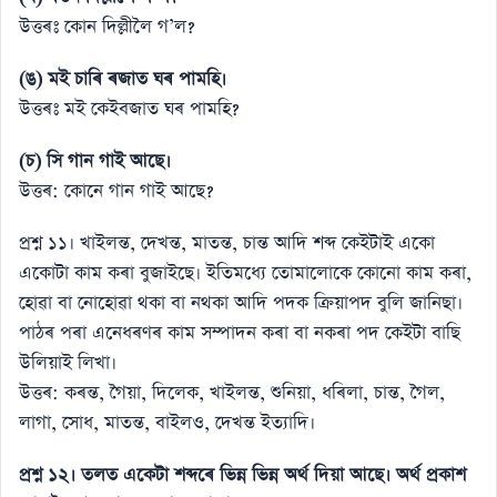
উত্তৰঃ কোন দিল্লীলৈ গ’ল?
(ঙ) মই চাৰি ৰজাত ঘৰ পামহি।
উত্তৰঃ মই কেইবজাত ঘৰ পামহি?
(চ) সি গান গাই আছে।
উত্তৰ: কোনে গান গাই আছে?
প্রশ্ন ১১। খাইলন্ত, দেখন্ত, মাতন্ত, চান্ত আদি শব্দ কেইটাই একো
একোটা কাম কৰা বুজাইছে। ইতিমধ্যে তোমালােকে কোনাে কাম কৰা,
হােৱা বা নােহােৱা থকা বা নথকা আদি পদক ক্রিয়াপদ বুলি জানিছা।
পাঠৰ পৰা এনেধৰণৰ কাম সম্পাদন কৰা বা নকৰা পদ কেইটা বাছি
উলিয়াই লিখা।
উত্তৰ: কৰন্ত, গৈয়া, দিলেক, খাইলন্ত, শুনিয়া, ধৰিলা, চান্ত, গৈল,
লাগা, সােধ, মাতন্ত, বাইলও, দেখন্ত ইত্যাদি।
প্রশ্ন ১২। তলত একেটা শব্দৰে ভিন্ন ভিন্ন অর্থ দিয়া আছে। অর্থ প্রকাশ