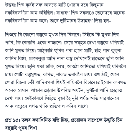
উত্তৰঃ শিশু কৃষই সৰু কালতে মাটি খােৱাৰ দৰে কিছুমান
নকৰিবলগীয়া কাম কৰিছিল। সাধাৰণ শিশু সকলওে তেনেদৰে অনেক
নকৰিবলগীয়া কাম কৰে। তাৰে দুটিমানৰ উদাহৰণ দিয়া হল-
শিশুৱে যি কোনাে বস্তুকে মুখত দিব বিচাৰে। সিহঁতে কি মুখত দিব
পাৰি, কি নােৱাৰি একো নাজানে। সেয়ে সমূহত দেখা বস্তুকে থপিয়াই
আনি মুখত দিয়ে। আঠুকাঢ়ি ফুৰিব পৰা হ’লে মাটি, হাঁহ-পাৰ কুকুৰা
আদিৰ বিষ্ঠা, কেৰেলুৱা আদি নানা কস্তু দেখিলেই হাতেৰে তুলি আনি
মুখত দিয়ে। জ্বলি থকা চাকি, লেম, আওঠা আদিতাে থপিয়াই ধৰিবলৈ
চায়। গােটা বস্তুমুখত, কাণত, নাকত ভৰাবলৈ চায়। ওখ ঠাই, যেনে
শােৱা বিচনা চকী আদিৰপৰা থিয়ই নামিবলৈ বিচাৰে।এইবােৰ কাৰণত
অনেক বেমাৰ-আজাৰ হােৱাৰ উপৰিও অঘটন, দুর্ঘটনা আদি হােৱাও
দেখা যায়। সেইকাৰণে সিহঁতে বুজা হৈ নুঠা পর্যন্ত অতি সাৱধানেৰে
আৰু যত্নেৰে লগত থাকি প্রতিপাল কৰিব লাগে।
প্রশ্ন ১৫। তলৰ কথাখিনিত যতি চিহ্ন, প্রয়ােজন সাপেক্ষে উদ্ধৃতি চিন
বহুৱাই পুনৰ লিখা।