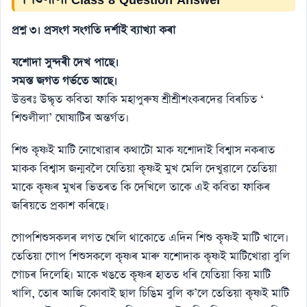
প্রশ্ন ৩। প্রসংগ সংগতি দর্শাই ব্যাখ্যা কৰা
যশােদা সুন্দৰী দেখ পাছে।
সমস্ত জগত গর্ভতে আছে।
উত্তৰঃ উদ্ধৃত কবিতা ফাকি মহাপুৰুষ শ্ৰীশ্ৰীশংকৰদেৱ বিৰচিত ‘
শিশুলীলা’ ঘােষাটিৰ অন্তর্গত।
শিশু কৃষ্ণই মাটি নােখােৱাৰ কথাটো মাক যশােদাই বিশ্বাস নকৰাত
মাকক বিশ্বাস জন্মবলৈ যেতিয়া কৃষ্ণই মুখ মেলি দেখুৱালে তেতিয়া
মাকে কৃষ্ণৰ মুখৰ ভিতৰত কি দেখিলে তাকে এই কবিতা ফাকিৰ
জৰিয়তে প্রকাশ কৰিছে।
গােপশিশুসকলৰ লগত খেলি থাকোতে এদিন শিশু কৃষ্ণই মাটি খালে।
তেতিয়া গােপ শিশুসকলে কৃষ্ণৰ মাৰু যশােদাক কৃষ্ণই মাটিখােৱা বুলি
গােচৰ দিলেহি। মাকে খঙতে কৃষ্ণৰ হাতত ধৰি যেতিয়া কিয় মাটি
খালি, তােৰ আজি কোবাই ছাল চিঙিম বুলি ক’লে তেতিয়া কৃষ্ণই মাটি