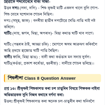
হােৱাকৈ শব্দবােৰেৰে বাক্য সাজা-
উত্তৰ
দলঃ
(লদা, দলি) – শিশু কৃষ্ণই মাটি একদল খালে বুলি গােপ-
শিশু বােৰে যশােদাক গােচৰ দিছিল।
দলঃ (সমূহ, জাক) : বনৰীয়া হাতীৰ দলটোৱে খেতি-বাতি খাই নষ্ট
কৰিলে।
ঘাটিঃ
(দায়, জগৰ, মিছা, অপৰাধ)- মিছা কথাত ঘাটি খাব লাগে।
ঘাটিঃ (পহৰাৰ ঠাই, আড্ডা চকি) : মােগলে অসম আক্ৰমণ কৰিবলৈ
আহি প্রথমে হাজোত ঘাটি পাতি ৰৈছিল।
বাদীঃ
ফাকি, মিছা ভাও) : বাদী কথা কওঁতাৰ মন সদায় দুর্বল।
ঘাটিঃ(কওঁতা, প্রকাশ কৰোঁতা, গুচৰীয়া) : বাদীয়ে গােচৰ তৰিছে।।
শিশুলীলা Class 8 Question Answer
প্রশ্ন ১৩। শ্রীকৃষ্ণই শিশুকালত কৰা চল চাতুৰিৰ বিষয়ে শিক্ষকক নাইবা
অভিভাৱকক সুধি নিজৰ কথাৰে বৰ্ণনা কৰা।
উত্তৰঃ শ্রীকৃষ্ণই শিশুকালত কৰা অনেক চল-চাতুৰীৰ কথা শুনিবলৈ