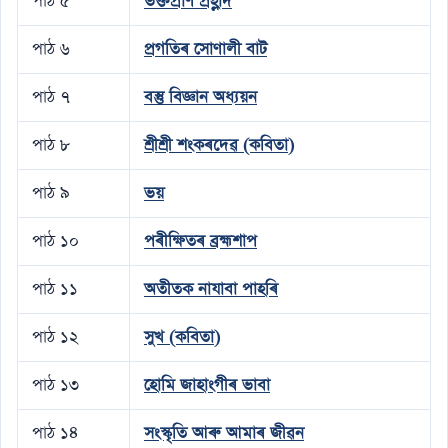
পাঠ ৫
ভক্তপ্রাণ প্রহ্লাদ
পাঠ ৬
প্রগতিৰ সােণালী বাট
পাঠ ৭
বস্তু বিজ্ঞান অধ্যয়ন
পাঠ ৮
শ্ৰীশ্ৰী শংকৰদেৱ (কবিতা)
পাঠ ৯
ভয়
পাঠ ১০
পৰীক্ষিতৰ ব্ৰহ্মশাপ
পাঠ ১১
অতীতক নাযাবা পাহৰি
পাঠ ১২
সুখ (কবিতা)
পাঠ ১৩
হােমি জাহাংগীৰ ভাবা
পাঠ ১৪
সংস্কৃতি আৰু আমাৰ জীৱন