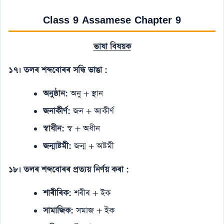
Class 9 Assamese Chapter 9
ভাষা বিষয়ক
১৭। তলৰ শব্দবোৰৰ সন্ধি ভাঙা :
অনুষ্ঠান:
অনু + স্থান
জনাকীর্ণ:
জন + আকীর্ণ
স্বাধীন:
স্ব + অধীন
জন্মাষ্টমী:
জন্ম + অষ্টমী
১৮। তলৰ শব্দবোৰৰ প্ৰত্যয় নিৰ্ণয় কৰা :
শাৰীৰিক:
শৰীৰ + ইক
সামাজিক:
সমাজ + ইক