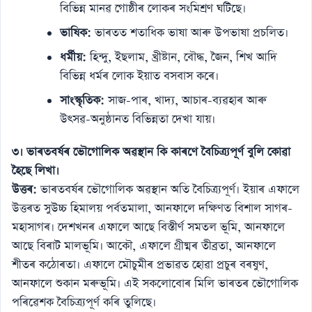
বিভিন্ন মানৱ গোষ্ঠীৰ লোকৰ সংমিশ্ৰণ ঘটিছে।
ভাষিক:
ভাৰতত শতাধিক ভাষা আৰু উপভাষা প্ৰচলিত।
ধৰ্মীয়:
হিন্দু, ইছলাম, খ্ৰীষ্টান, বৌদ্ধ, জৈন, শিখ আদি
বিভিন্ন ধৰ্মৰ লোক ইয়াত বসবাস কৰে।
সাংস্কৃতিক:
সাজ-পাৰ, খাদ্য, আচাৰ-ব্যৱহাৰ আৰু
উৎসৱ-অনুষ্ঠানত বিভিন্নতা দেখা যায়।
৩। ভাৰতবৰ্ষৰ ভৌগোলিক অৱস্থান কি কাৰণে বৈচিত্ৰ্যপূৰ্ণ বুলি কোৱা
হৈছে লিখা।
উত্তৰ:
ভাৰতবৰ্ষৰ ভৌগোলিক অৱস্থান অতি বৈচিত্ৰ্যপূৰ্ণ। ইয়াৰ এফালে
উত্তৰত সুউচ্চ হিমালয় পৰ্বতমালা, আনফালে দক্ষিণত বিশাল সাগৰ-
মহাসাগৰ। দেশখনৰ এফালে আছে বিস্তীৰ্ণ সমতল ভূমি, আনফালে
আছে বিৰাট মালভূমি। আকৌ, এফালে গ্ৰীষ্মৰ তীব্ৰতা, আনফালে
শীতৰ কঠোৰতা। এফালে মৌচুমীৰ প্ৰভাৱত হোৱা প্ৰচুৰ বৰষুণ,
আনফালে শুকান মৰুভূমি। এই সকলোবোৰ মিলি ভাৰতৰ ভৌগোলিক
পৰিৱেশক বৈচিত্ৰ্যপূৰ্ণ কৰি তুলিছে।