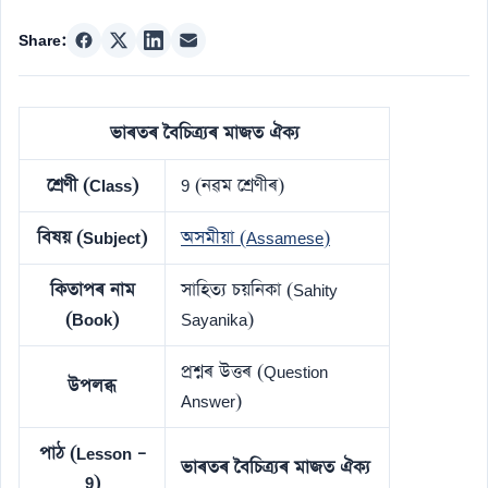
Share:
ভাৰতৰ বৈচিত্র্যৰ মাজত ঐক্য
শ্ৰেণী (Class)
9 (নৱম শ্ৰেণীৰ)
বিষয় (Subject)
অসমীয়া (Assamese)
কিতাপৰ নাম
সাহিত্য চয়নিকা (Sahity
(Book)
Sayanika)
প্ৰশ্নৰ উত্তৰ (Question
উপলব্ধ
Answer)
পাঠ (Lesson –
ভাৰতৰ বৈচিত্র্যৰ মাজত ঐক্য
9)