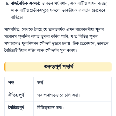
ৰাজনৈতিক একতা:
ভাৰতৰ সংবিধান, এক ৰাষ্ট্ৰীয় শাসন ব্যৱস্থা
আৰু ৰাষ্ট্ৰীয় প্ৰতীকসমূহে সকলো ভাৰতীয়ক একতাৰ ডোলেৰে
বান্ধিছে।
সামৰণিত, লেখকে কৈছে যে ভাৰতবৰ্ষক এখন বাৰেবৰণীয়া ফুলৰ
মনোৰম ফুলনিৰ লগত তুলনা কৰিব পাৰি, য’ত বিভিন্ন ফুলৰ
সমাহাৰেও ফুলনিখনৰ সৌন্দৰ্য দুগুণে চৰায়। ঠিক তেনেদৰে, ভাৰতৰ
বৈচিত্ৰ্যই ইয়াৰ শক্তি আৰু সৌন্দৰ্যৰ মূল কাৰণ।
গুৰুত্বপূৰ্ণ শব্দাৰ্থ
শব্দ
অৰ্থ
ঐতিহ্যপূৰ্ণ
পৰম্পৰাগতভাৱে চলি অহা।
বৈচিত্ৰ্যপূৰ্ণ
বিভিন্নতাৰে ভৰা।