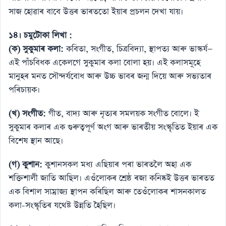
সাজ হোৱাৰ বাবে উত্তৰ ভাৰততো ইয়াৰ প্ৰচলন দেখা যায়।
১৪। চমুটোকা লিখা :
(ক) সুকুমাৰ কলা:
কবিতা, সংগীত, চিত্রবিদ্যা, স্থাপত্য আৰু ভাস্কৰ্য—
এই পাঁচবিধক একেলগে সুকুমাৰ কলা বোলা হয়। এই কলাসমূহে
মানুহৰ মনত সৌন্দৰ্যবোধ আৰু উচ্চ ভাবৰ জন্ম দিয়ে আৰু সভ্যতাৰ
পৰিচায়ক।
(খ) সংগীত:
গীত, বাদ্য আৰু নৃত্যৰ সমলয়ক সংগীত বোলে। ই
সুকুমাৰ কলাৰ এক গুৰুত্বপূৰ্ণ অংগ আৰু ভাৰতীয় সংস্কৃতিত ইয়াৰ এক
বিশেষ স্থান আছে।
(গ) কুশান:
কুশানসকল মধ্য এছিয়াৰ পৰা ভাৰতলৈ অহা এক
শক্তিশালী জাতি আছিল। এওঁলোকৰ শ্ৰেষ্ঠ ৰজা কনিষ্কই উত্তৰ ভাৰতত
এক বিশাল সাম্ৰাজ্য স্থাপন কৰিছিল আৰু তেওঁলোকৰ শাসনকালত
কলা-সংস্কৃতিৰ যথেষ্ট উন্নতি হৈছিল।