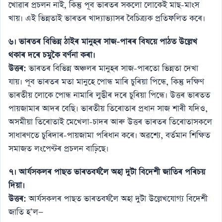
খোৱাৰ প্ৰচলন নাই, কিন্তু পূব ভাৰতৰ সকলো লোকেই মাছ-মাংস
খায়। এই ভিন্নতাই ভাৰতৰ খাদ্যাভ্যাসৰ বৈচিত্ৰ্যক প্ৰতিফলিত কৰে।
৬। ভাৰতৰ বিভিন্ন ঠাইৰ মানুহৰ সাজ-পাৰৰ বিষয়ে পাঠত উল্লেখ
থকাৰ দৰে চমুকৈ বৰ্ণনা কৰা।
উত্তৰ:
ভাৰতৰ বিভিন্ন অঞ্চলৰ মানুহৰ সাজ-পাৰতো ভিন্নতা দেখা
যায়। পূব ভাৰতৰ মতা মানুহে পোন্ধ মাৰি চুৰিয়া পিন্ধে, কিন্তু দক্ষিণ
ভাৰতীয় লোকে পোন্ধ নামাৰি লুঙীৰ দৰে চুৰিয়া পিন্ধে। উত্তৰ ভাৰতত
পায়জামাৰ আদৰ বেছি। ভাৰতীয় তিৰোতাৰ প্ৰধান সাজ শাৰী যদিও,
অসমীয়া তিৰোতাই মেখেলা-চাদৰ আৰু উত্তৰ ভাৰতৰ তিৰোতাসকলে
সাধাৰণতে চুৰিদাৰ-পায়জামা পৰিধান কৰে। অৱশ্যে, বৰ্তমান শিক্ষিত
সমাজত লংপেণ্টৰ প্ৰচলন বাঢ়িছে।
৭। আৰ্যসকলৰ পাছত ভাৰতবৰ্ষলৈ অহা দুটা বিদেশী জাতিৰ পৰিচয়
দিয়া।
উত্তৰ:
আৰ্যসকলৰ পাছত ভাৰতবৰ্ষলৈ অহা দুটা উল্লেখযোগ্য বিদেশী
জাতি হ’ল—