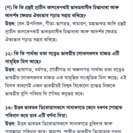
(গ) কি কি গ্রন্থই প্রাচীন কালৰেপৰাই ভাৰতবাসীৰ চিন্তাধাৰা আৰু
আদৰ্শৰ ক্ষেত্ৰত ঐক্যভাব গঢ়াত সহায় কৰিছে?
উত্তৰ:
বেদ-উপনিষদ, গীতা-ভাগৱত, ৰামায়ণ, মহাভাৰত আদি গ্ৰন্থই
প্ৰাচীন কালৰেপৰাই ভাৰতবাসীৰ চিন্তাধাৰা আৰু আদৰ্শৰ ক্ষেত্ৰত
ঐক্যভাব গঢ়াত সহায় কৰিছে।
১২। কি কি পাৰ্থক্য থকা সত্ত্বেও ভাৰতীয় লোকসকলৰ মাজত এটি
সামূহিক মিল আছে
?
উত্তৰ:
ভাষাগত, ধৰ্মগত, গোষ্ঠীগত বা অঞ্চলগত পাৰ্থক্য থকা সত্ত্বেও
ভাৰতীয় লোকসকলৰ মাজত এক সামূহিক সাংস্কৃতিক মিল আছে। এই
মিলৰ কাৰণেই এজন ভাৰতীয়ই বিশ্বৰ যিকোনো প্ৰান্তত নিজকে
ভাৰতীয় বুলি পৰিচয় দি গৌৰৱ অনুভৱ কৰে।
১৩। উত্তৰ ভাৰতৰ তিৰোতাসকলে সাধাৰণতে কেনে ধৰণৰ পোছাক
পৰিধান কৰে তাৰ এটি বৰ্ণনা দিয়া।
উত্তৰ:
উত্তৰ ভাৰতৰ তিৰোতাসকলে সাধাৰণতে চুৰিদাৰ আৰু
পায়জামা পৰিধান কৰে। অৱশ্যে, শাৰীও ভাৰতীয় তিৰোতাৰ প্ৰধান