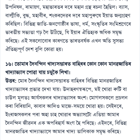
উপনিষদ, ৰামায়ণ, মহাভাৰতৰ দৰে মহান গ্ৰন্থ ৰচনা হৈছিল। ব্যাস,
বাল্মীকি, বুদ্ধ, মহাবীৰ, শংকৰদেৱৰ দৰে মহাপুৰুষে ইয়াত জন্মগ্ৰহণ
কৰিছিল। বিভিন্ন জাতি-জনগোষ্ঠীৰ ভাষা, ধৰ্ম, সংস্কৃতিৰ সংমিশ্ৰণেৰে
ভাৰতীয় সভ্যতা গঢ় লৈ উঠিছে, যি ইয়াৰ ঐতিহ্যক অধিক সমৃদ্ধ
কৰিছে। এই সকলোবোৰ কাৰণতে ভাৰতবৰ্ষক এখন অতি সুসভ্য
ঐতিহ্যপূৰ্ণ দেশ বুলি কোৱা হয়।
১৬। তোমাৰ দৈনন্দিন খাদ্যসম্ভাৰত বাহিৰৰ কোন কোন মানৱজাতিৰ
খাদ্যাভ্যাস পোৱা যায় চমুকৈ লিখা।
উত্তৰ:
মোৰ দৈনন্দিন খাদ্যসম্ভাৰত বাহিৰৰ বিভিন্ন মানৱজাতিৰ
খাদ্যাভ্যাসৰ প্ৰভাৱ দেখা যায়। উদাহৰণস্বৰূপে, মই খোৱা ৰুটি বা
চাউল মূলতঃ আৰ্যসকলৰ খাদ্যাভ্যাসৰ অংশ। মোগলসকলে প্ৰচলন
কৰা বিৰিয়ানি, কাবাব আদিও মাজে-সময়ে খোৱা হয়। সেইদৰে,
ইংৰাজসকলৰ পৰা অহা চাহ খোৱাৰ অভ্যাসটো এতিয়া আমাৰ
দৈনন্দিন জীৱনৰ এক অপৰিহাৰ্য অংগ হৈ পৰিছে। এইদৰে, বিভিন্ন
মানৱজাতিৰ খাদ্যাভ্যাসে আমাৰ খাদ্য তালিকাক সমৃদ্ধ কৰিছে।