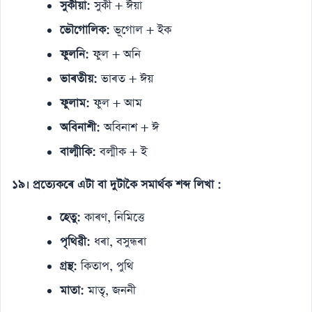
সুকীয়া:
সুকী + ঈয়া
ভৌগোলিক:
ভূগোল + ইক
ফুলনি:
ফুল + অনি
ভাৰতীয়:
ভাৰত + ঈয়
ফুলাম:
ফুল + আম
অবিনাশী:
অবিনাশ + ঈ
বাল্মীকি:
বল্মীক + ই
১৯। প্ৰত্যেকৰে এটা বা দুটাকৈ সমাৰ্থক শব্দ লিখা :
হেতু:
কাৰণ, নিমিত্তে
পৃথিৱী:
ধৰা, বসুন্ধৰা
গ্ৰন্থ:
কিতাপ, পুথি
মাতা:
মাতৃ, জননী