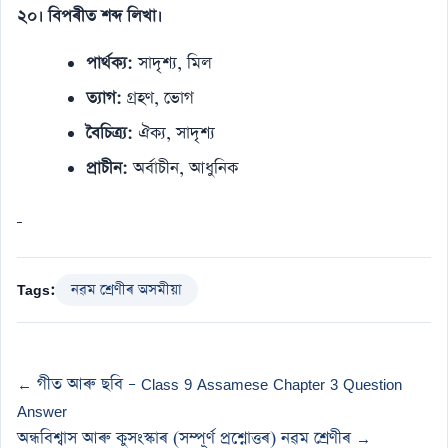
২০। বিপৰীত শব্দ লিখা।
পাৰ্থক্য:
সাদৃশ্য, মিল
ত্যাগ:
গ্ৰহণ, ভোগ
বৈচিত্ৰ্য:
ঐক্য, সাদৃশ্য
প্ৰাচীন:
অৰ্বাচীন, আধুনিক
Tags:
নৱম শ্ৰেণীৰ অসমীয়া
← গীত আৰু ছবি – Class 9 Assamese Chapter 3 Question
Answer
অন্ধবিশ্বাস আৰু কুসংস্কাৰ (সম্পূৰ্ণ প্ৰশ্নোত্তৰ) নৱম শ্ৰেণীৰ →