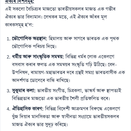
ঐক্যৰ দিশসমূহ:
এই সকলো বৈচিত্ৰ্যৰ মাজতো ভাৰতীয়সকলৰ মাজত এক গভীৰ
ঐক্যৰ ভাৱ বিদ্যমান। লেখকৰ মতে, এই ঐক্যৰ আঁৰৰ মূল
কাৰকসমূহ হ’ল:
ভৌগোলিক অৱস্থান:
হিমালয় আৰু সাগৰে ভাৰতক এক পৃথক
ভৌগোলিক পৰিচয় দিছে।
ধৰ্মীয় আৰু সাংস্কৃতিক সমন্বয়:
বিভিন্ন ধৰ্মৰ লোক একেলগে
বসবাস কৰাৰ ফলত এক সমন্বয়ৰ সংস্কৃতি গঢ়ি উঠিছে। বেদ-
উপনিষদ, ৰামায়ণ-মহাভাৰতৰ দৰে গ্ৰন্থই সমগ্ৰ ভাৰতবাসীক এক
আদৰ্শগত ডোলেৰে বান্ধি ৰাখিছে।
সুকুমাৰ কলা:
ভাৰতীয় সংগীত, চিত্রকলা, ভাস্কৰ্য আৰু স্থাপত্যই
বিভিন্নতাৰ মাজতো এক ভাৰতীয় শৈলী প্ৰতিফলিত কৰে।
ঐতিহাসিক কাৰণ:
বিভিন্ন বিদেশী আক্ৰমণৰ বিৰুদ্ধে একেলগে
যুঁজ দিয়াৰ মানসিকতা আৰু স্বাধীনতা সংগ্ৰামে ভাৰতীয়সকলৰ
মাজত ঐক্যৰ ভাৱ সুদৃঢ় কৰিছে।