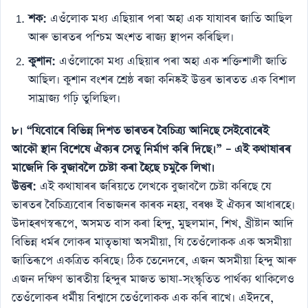
শক:
এওঁলোক মধ্য এছিয়াৰ পৰা অহা এক যাযাবৰ জাতি আছিল
আৰু ভাৰতৰ পশ্চিম অংশত ৰাজ্য স্থাপন কৰিছিল।
কুশান:
এওঁলোকো মধ্য এছিয়াৰ পৰা অহা এক শক্তিশালী জাতি
আছিল। কুশান বংশৰ শ্ৰেষ্ঠ ৰজা কনিষ্কই উত্তৰ ভাৰতত এক বিশাল
সাম্ৰাজ্য গঢ়ি তুলিছিল।
৮।
“যিবোৰে বিভিন্ন দিশত ভাৰতৰ বৈচিত্ৰ্য আনিছে সেইবোৰেই
আকৌ স্থান বিশেষে ঐক্যৰ সেতু নিৰ্মাণ কৰি দিছে।” – এই কথাষাৰৰ
মাজেদি কি বুজাবলৈ চেষ্টা কৰা হৈছে চমুকৈ লিখা।
উত্তৰ:
এই কথাষাৰৰ জৰিয়তে লেখকে বুজাবলৈ চেষ্টা কৰিছে যে
ভাৰতৰ বৈচিত্ৰ্যবোৰ বিভাজনৰ কাৰক নহয়, বৰঞ্চ ই ঐক্যৰ আধাৰহে।
উদাহৰণস্বৰূপে, অসমত বাস কৰা হিন্দু, মুছলমান, শিখ, খ্ৰীষ্টান আদি
বিভিন্ন ধৰ্মৰ লোকৰ মাতৃভাষা অসমীয়া, যি তেওঁলোকক এক অসমীয়া
জাতিৰূপে একত্ৰিত কৰিছে। ঠিক তেনেদৰে, এজন অসমীয়া হিন্দু আৰু
এজন দক্ষিণ ভাৰতীয় হিন্দুৰ মাজত ভাষা-সংস্কৃতিত পাৰ্থক্য থাকিলেও
তেওঁলোকৰ ধৰ্মীয় বিশ্বাসে তেওঁলোকক এক কৰি ৰাখে। এইদৰে,