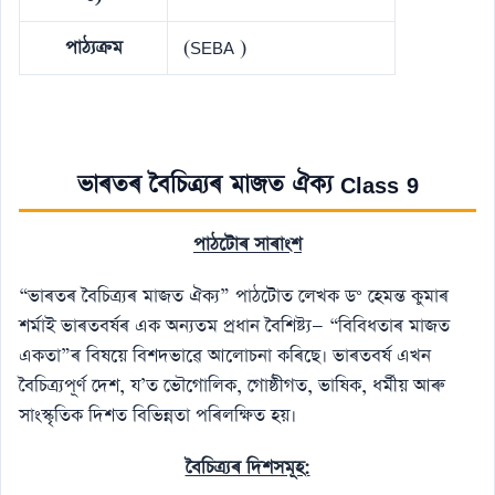
পাঠ্যক্ৰম
(SEBA )
ভাৰতৰ বৈচিত্র্যৰ মাজত ঐক্য Class 9
পাঠটোৰ সাৰাংশ
“ভাৰতৰ বৈচিত্ৰ্যৰ মাজত ঐক্য” পাঠটোত লেখক ড° হেমন্ত কুমাৰ
শৰ্মাই ভাৰতবৰ্ষৰ এক অন্যতম প্ৰধান বৈশিষ্ট্য— “বিবিধতাৰ মাজত
একতা”ৰ বিষয়ে বিশদভাৱে আলোচনা কৰিছে। ভাৰতবৰ্ষ এখন
বৈচিত্ৰ্যপূৰ্ণ দেশ, য’ত ভৌগোলিক, গোষ্ঠীগত, ভাষিক, ধৰ্মীয় আৰু
সাংস্কৃতিক দিশত বিভিন্নতা পৰিলক্ষিত হয়।
বৈচিত্ৰ্যৰ দিশসমূহ: