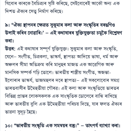
যিবোৰ কাৰকে বৈচিত্ৰ্যৰ সৃষ্টি কৰিছে, সেইবোৰেই আকৌ অন্য এক
দিশত ঐক্যৰ সেতু নিৰ্মাণ কৰিছে।
৯।
“ঐক্য স্থাপনৰ ক্ষেত্ৰত সুকুমাৰ কলা আৰু সংস্কৃতিৰ বৰঙণিও
উলাই কৰিব নোৱাৰি।’ — এই কথাষাৰৰ যুক্তিযুক্ততা চমুকৈ বিশ্লেষণ
কৰা।
উত্তৰ:
এই কথাষাৰ সম্পূৰ্ণ যুক্তিযুক্ত। সুকুমাৰ কলা আৰু সংস্কৃতি,
যেনে— সংগীত, চিত্রকলা, ভাস্কৰ্য, স্থাপত্য আদিয়ে ভাষা, ধৰ্ম আৰু
অঞ্চলৰ সীমা অতিক্ৰম কৰি মানুহৰ মাজত এক আৱেগিক আৰু
মানসিক সম্পৰ্ক গঢ়ি তোলে। ভাৰতীয় শাস্ত্ৰীয় সংগীত, অজন্তা-
ইলোৰাৰ ভাস্কৰ্য, তাজমহলৰ দৰে স্থাপত্য— এই সকলোবোৰ সমগ্ৰ
ভাৰতবাসীৰ উমৈহতীয়া গৌৰৱ। এই কলা আৰু সংস্কৃতিয়ে ভাৰতৰ
বিভিন্ন প্ৰান্তৰ লোকসকলক এক সাংস্কৃতিক ডোলেৰে বান্ধি ৰাখিছে
আৰু ভাৰতীয় বুলি এক উমৈহতীয়া পৰিচয় দিছে, যাৰ ফলত ঐক্যৰ
ভাৱনা সুদৃঢ় হৈছে।
১০।
“ভাৰতীয় সংস্কৃতি এক সমন্বয়ৰ বস্তু।” — তাৎপৰ্য ব্যাখ্যা কৰা।