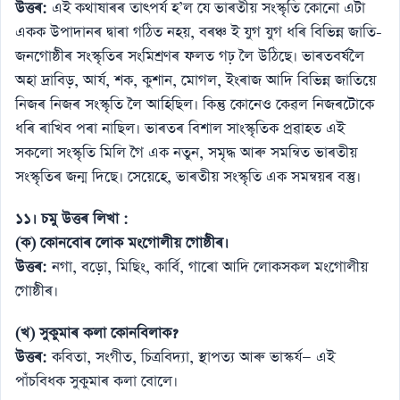
উত্তৰ:
এই কথাষাৰৰ তাৎপৰ্য হ’ল যে ভাৰতীয় সংস্কৃতি কোনো এটা
একক উপাদানৰ দ্বাৰা গঠিত নহয়, বৰঞ্চ ই যুগ যুগ ধৰি বিভিন্ন জাতি-
জনগোষ্ঠীৰ সংস্কৃতিৰ সংমিশ্ৰণৰ ফলত গঢ় লৈ উঠিছে। ভাৰতবৰ্ষলৈ
অহা দ্ৰাবিড়, আৰ্য, শক, কুশান, মোগল, ইংৰাজ আদি বিভিন্ন জাতিয়ে
নিজৰ নিজৰ সংস্কৃতি লৈ আহিছিল। কিন্তু কোনেও কেৱল নিজৰটোকে
ধৰি ৰাখিব পৰা নাছিল। ভাৰতৰ বিশাল সাংস্কৃতিক প্ৰৱাহত এই
সকলো সংস্কৃতি মিলি গৈ এক নতুন, সমৃদ্ধ আৰু সমন্বিত ভাৰতীয়
সংস্কৃতিৰ জন্ম দিছে। সেয়েহে, ভাৰতীয় সংস্কৃতি এক সমন্বয়ৰ বস্তু।
১১। চমু উত্তৰ লিখা :
(ক) কোনবোৰ লোক মংগোলীয় গোষ্ঠীৰ।
উত্তৰ:
নগা, বড়ো, মিছিং, কাৰ্বি, গাৰো আদি লোকসকল মংগোলীয়
গোষ্ঠীৰ।
(খ) সুকুমাৰ কলা কোনবিলাক?
উত্তৰ:
কবিতা, সংগীত, চিত্রবিদ্যা, স্থাপত্য আৰু ভাস্কৰ্য— এই
পাঁচবিধক সুকুমাৰ কলা বোলে।