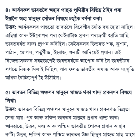
৪। আৰ্যসকল ভাৰতলৈ অহাৰ পাছত পৃথিৱীৰ বিভিন্ন ঠাইৰ পৰা
ইয়ালৈ অহা মানুহৰ সোঁতৰ বিষয়ে চমুকৈ বৰ্ণনা কৰা।
উত্তৰ:
আৰ্যসকলৰ পাছতো ভাৰতলৈ বিদেশীৰ সোঁত বন্ধ হোৱা নাছিল।
এছিয়া আৰু ইউৰোপৰ পৰা কেইবাটাও প্ৰবল পৰাক্ৰমী জাতি আহি
ভাৰতবৰ্ষত ৰাজ্য স্থাপন কৰিছিল। সেইসকলৰ ভিতৰত শক, কুশান,
পাঠান, মোগল, পৰ্তুগীজ, ইংৰাজ, ফৰাচী আদিয়েই প্ৰধান। এই
বিজেতাসকলৰ সৰহভাগেই ভাৰতবৰ্ষকে আপোন কৰি লৈ ভাৰতীয়ৰ
লগতে নিজক মিলাই দিছিল, যাৰ ফলত ভাৰতীয় সমাজ আৰু সংস্কৃতি
অধিক বৈচিত্ৰ্যপূৰ্ণ হৈ উঠিছিল।
৫। ভাৰতৰ বিভিন্ন অঞ্চলৰ মানুহৰ মাজত থকা খাদ্য প্ৰকৰণৰ বিষয়ে
লিখা।
উত্তৰ:
ভাৰতৰ বিভিন্ন অঞ্চলৰ মানুহৰ মাজত খাদ্য প্ৰকৰণত ভিন্নতা
দেখা যায়। পূব আৰু দক্ষিণ ভাৰতৰ মানুহৰ প্ৰধান খাদ্য ভাত।
আনহাতে, উত্তৰ, মধ্য আৰু পশ্চিম ভাৰতীয় লোকৰ প্ৰধান আহাৰ
ৰুটি। উত্তৰ, দক্ষিণ আৰু পশ্চিম ভাৰতৰ উচ্চ হিন্দুৰ মাজত মাছ-মাংস