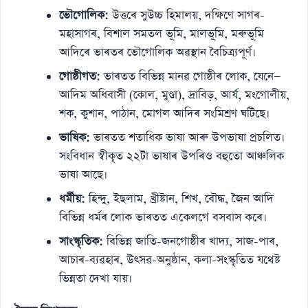
ভৌগোলিক:
উত্তৰে সুউচ্চ হিমালয়, দক্ষিণে সাগৰ-
মহাসাগৰ, বিশাল সমতল ভূমি, মালভূমি, মৰুভূমি
আদিৰে ভাৰতৰ ভৌগোলিক অৱস্থান বৈচিত্ৰ্যপূৰ্ণ।
গোষ্ঠীগত:
ভাৰতত বিভিন্ন মানৱ গোষ্ঠীৰ লোক, যেনে—
আদিম অধিবাসী (কোল, মুণ্ডা), দ্ৰাবিড়, আৰ্য, মংগোলীয়,
শক, কুশান, পাঠান, মোগল আদিৰ সংমিশ্ৰণ ঘটিছে।
ভাষিক:
ভাৰতত শতাধিক ভাষা আৰু উপভাষা প্ৰচলিত।
সংবিধান স্বীকৃত ২২টা ভাষাৰ উপৰিও বহুতো আঞ্চলিক
ভাষা আছে।
ধৰ্মীয়:
হিন্দু, ইছলাম, খ্ৰীষ্টান, শিখ, বৌদ্ধ, জৈন আদি
বিভিন্ন ধৰ্মৰ লোক ভাৰতত একেলগে বসবাস কৰে।
সাংস্কৃতিক:
বিভিন্ন জাতি-জনগোষ্ঠীৰ খাদ্য, সাজ-পাৰ,
আচাৰ-ব্যৱহাৰ, উৎসৱ-অনুষ্ঠান, কলা-সংস্কৃতিত যথেষ্ট
ভিন্নতা দেখা যায়।