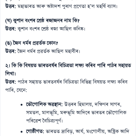
উত্তৰ:
মহাভাৰত আৰু অষ্টাদশ পুৰাণ প্রণেতা হ’ল মহৰ্ষি ব্যাস।
(ঘ) কুশান বংশৰ শ্ৰেষ্ঠ ৰজাজনৰ নাম কি?
উত্তৰ:
কুশান বংশৰ শ্ৰেষ্ঠ ৰজা আছিল কনিষ্ক।
(ঙ) জৈন ধৰ্মৰ প্ৰৱৰ্তক কোন?
উত্তৰ:
জৈন ধৰ্মৰ প্ৰৱৰ্তক আছিল মহাবীৰ।
২। কি কি বিষয়ত ভাৰতবৰ্ষৰ বিচিত্ৰতা লক্ষ্য কৰিব পাৰি পাঠৰ সহায়ত
লিখা।
উত্তৰ:
পাঠৰ সহায়ত ভাৰতবৰ্ষৰ বিচিত্ৰতা বিভিন্ন বিষয়ত লক্ষ্য কৰিব
পাৰি, যেনে:
ভৌগোলিক অৱস্থান:
উত্তৰৰ হিমালয়, দক্ষিণৰ সাগৰ,
সমতল, মালভূমি, মৰুভূমি আদিৰে ভাৰতৰ ভৌগোলিক
পৰিৱেশ বৈচিত্ৰ্যপূৰ্ণ।
গোষ্ঠীগত:
ভাৰতত দ্ৰাবিড়, আৰ্য, মংগোলীয়, অষ্ট্ৰিক আদি