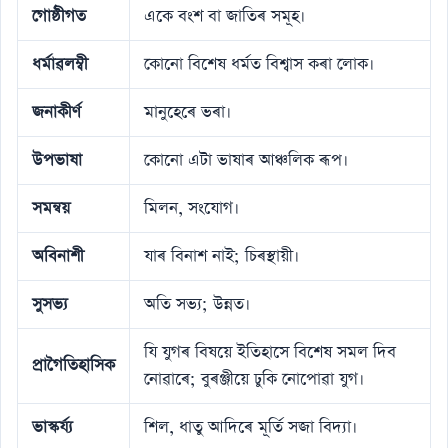
গোষ্ঠীগত
একে বংশ বা জাতিৰ সমূহ।
ধৰ্মাৱলম্বী
কোনো বিশেষ ধৰ্মত বিশ্বাস কৰা লোক।
জনাকীর্ণ
মানুহেৰে ভৰা।
উপভাষা
কোনো এটা ভাষাৰ আঞ্চলিক ৰূপ।
সমন্বয়
মিলন, সংযোগ।
অবিনাশী
যাৰ বিনাশ নাই; চিৰস্থায়ী।
সুসভ্য
অতি সভ্য; উন্নত।
যি যুগৰ বিষয়ে ইতিহাসে বিশেষ সমল দিব
প্ৰাগৈতিহাসিক
নোৱাৰে; বুৰঞ্জীয়ে ঢুকি নোপোৱা যুগ।
ভাস্কৰ্য্য
শিল, ধাতু আদিৰে মূৰ্তি সজা বিদ্যা।