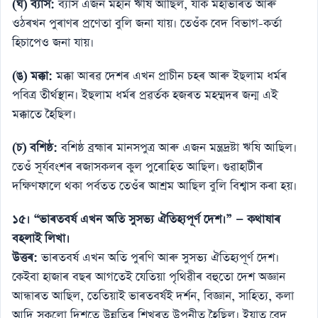
(ঘ) ব্যাস:
ব্যাস এজন মহান ঋষি আছিল, যাক মহাভাৰত আৰু
ওঠৰখন পুৰাণৰ প্ৰণেতা বুলি জনা যায়। তেওঁক বেদ বিভাগ-কৰ্তা
হিচাপেও জনা যায়।
(ঙ) মক্কা:
মক্কা আৰৱ দেশৰ এখন প্ৰাচীন চহৰ আৰু ইছলাম ধৰ্মৰ
পবিত্ৰ তীৰ্থস্থান। ইছলাম ধৰ্মৰ প্ৰৱৰ্তক হজৰত মহম্মদৰ জন্ম এই
মক্কাতে হৈছিল।
(চ) বশিষ্ঠ:
বশিষ্ঠ ব্ৰহ্মাৰ মানসপুত্ৰ আৰু এজন মন্ত্ৰদ্ৰষ্টা ঋষি আছিল।
তেওঁ সূৰ্যবংশৰ ৰজাসকলৰ কুল পুৰোহিত আছিল। গুৱাহাটীৰ
দক্ষিণফালে থকা পৰ্বতত তেওঁৰ আশ্ৰম আছিল বুলি বিশ্বাস কৰা হয়।
১৫।
“ভাৰতবৰ্ষ এখন অতি সুসভ্য ঐতিহ্যপূর্ণ দেশ।” — কথাষাৰ
বহলাই লিখা।
উত্তৰ:
ভাৰতবৰ্ষ এখন অতি পুৰণি আৰু সুসভ্য ঐতিহ্যপূৰ্ণ দেশ।
কেইবা হাজাৰ বছৰ আগতেই যেতিয়া পৃথিৱীৰ বহুতো দেশ অজ্ঞান
আন্ধাৰত আছিল, তেতিয়াই ভাৰতবৰ্ষই দৰ্শন, বিজ্ঞান, সাহিত্য, কলা
আদি সকলো দিশতে উন্নতিৰ শিখৰত উপনীত হৈছিল। ইয়াত বেদ,