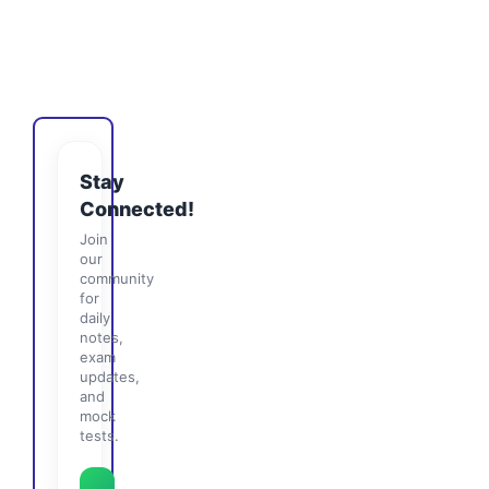
Stay
Connected!
Join
our
community
for
daily
notes,
exam
updates,
and
mock
tests.