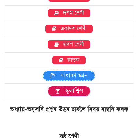
দশম শ্ৰেণী
একাদশ শ্ৰেণী
দ্বাদশ শ্ৰেণী
স্নাতক
সাধাৰণ জ্ঞান
স্কুলাশ্বিপ
অধ্যায়-অনুসৰি প্ৰশ্নৰ উত্তৰ চাবলৈ বিষয় বাছনি কৰক
ষষ্ঠ শ্ৰেণী