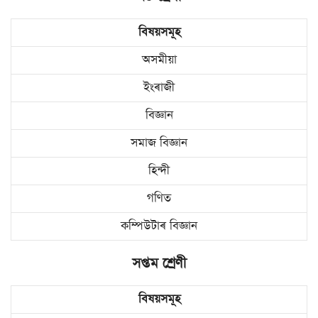
বিষয়সমূহ
অসমীয়া
ইংৰাজী
বিজ্ঞান
সমাজ বিজ্ঞান
হিন্দী
গণিত
কম্পিউটাৰ বিজ্ঞান
সপ্তম শ্ৰেণী
বিষয়সমূহ