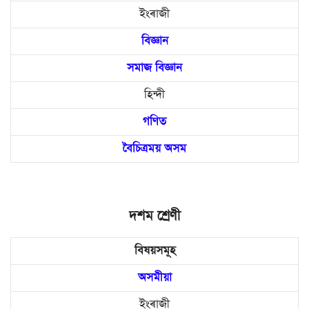
ইংৰাজী
বিজ্ঞান
সমাজ বিজ্ঞান
হিন্দী
গণিত
বৈচিত্রময় অসম
দশম শ্ৰেণী
বিষয়সমূহ
অসমীয়া
ইংৰাজী