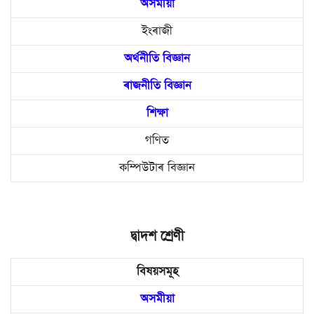
অসমীয়া
ইংৰাজী
অৰ্থনীতি বিজ্ঞান
ৰাজনীতি বিজ্ঞান
শিক্ষা
গণিত
কম্পিউটাৰ বিজ্ঞান
দ্বাদশ শ্ৰেণী
বিষয়সমূহ
অসমীয়া