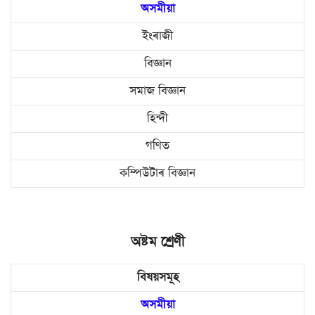
অসমীয়া
ইংৰাজী
বিজ্ঞান
সমাজ বিজ্ঞান
হিন্দী
গণিত
কম্পিউটাৰ বিজ্ঞান
অষ্টম শ্ৰেণী
বিষয়সমূহ
অসমীয়া