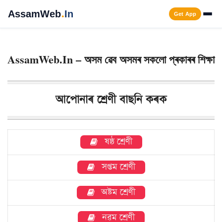
Skip
AssamWeb
.
In
Get App
to
content
Men
AssamWeb.In – অসম ৱেব অসমৰ সকলো প্ৰকাৰৰ শিক্ষা
আপোনাৰ শ্ৰেণী বাছনি কৰক
ষষ্ঠ শ্ৰেণী
সপ্তম শ্ৰেণী
অষ্টম শ্ৰেণী
নৱম শ্ৰেণী