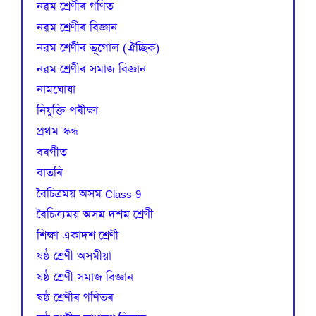
নৱম শ্ৰেণীৰ গণিত
নৱম শ্ৰেণীৰ বিজ্ঞান
নৱম শ্ৰেণীৰ ভূগোল (ঐচ্ছিক)
নৱম শ্ৰেণীৰ সমাজ বিজ্ঞান
নামঘোষা
নিযুক্তি পৰীক্ষা
প্রথম স্কন্ধ
বৰগীত
বাতৰি
বৈচিত্রময় অসম Class 9
বৈচিত্র্যময় অসম দশম শ্ৰেণী
শিক্ষা একাদশ শ্ৰেণী
ষষ্ঠ শ্ৰেণী অসমীয়া
ষষ্ঠ শ্ৰেণী সমাজ বিজ্ঞান
ষষ্ঠ শ্ৰেণীৰ গণিতৰ