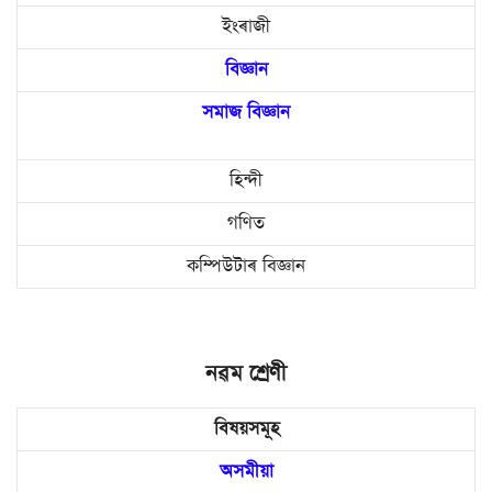
ইংৰাজী
বিজ্ঞান
সমাজ বিজ্ঞান
হিন্দী
গণিত
কম্পিউটাৰ বিজ্ঞান
নৱম শ্ৰেণী
বিষয়সমূহ
অসমীয়া