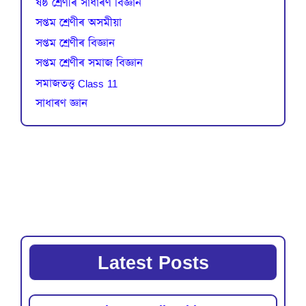
ষষ্ঠ শ্ৰেণীৰ সাধাৰণ বিজ্ঞান
সপ্তম শ্ৰেণীৰ অসমীয়া
সপ্তম শ্ৰেণীৰ বিজ্ঞান
সপ্তম শ্ৰেণীৰ সমাজ বিজ্ঞান
সমাজতত্ত্ব Class 11
সাধাৰণ জ্ঞান
Latest Posts