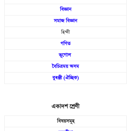
বিজ্ঞান
সমাজ বিজ্ঞান
হিন্দী
গণিত
ভূগোল
বৈচিত্রময় অসম
বুৰঞ্জী (ঐচ্ছিক)
একাদশ শ্ৰেণী
বিষয়সমূহ